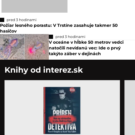
pred 3 hodinami
Požiar lesného porastu: V Trstíne zasahuje takmer 50
hasičov
pred 3 hodinami
V oceáne v hĺbke 50 metrov vedci
natočili nevídanú vec: Ide o prvý
takýto záber v dejinách
Knihy od interez.sk