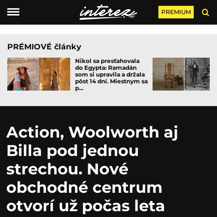
PREMIUM
PRÉMIOVÉ články
Nikol sa presťahovala
do Egypta: Ramadán
som si upravila a držala
pôst 14 dní. Miestnym sa
p...
Action, Woolworth aj
Billa pod jednou
strechou. Nové
obchodné centrum
otvorí už počas leta