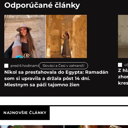
Odporúčané články
vč
pred 6 hodinami
Slováci a Česi v zahraničí
Z hl
Nikol sa presťahovala do Egypta: Ramadán
zho
som si upravila a držala pôst 14 dní.
kre
Miestnym sa páči tajomno žien
NAJNOVŠIE ČLÁNKY