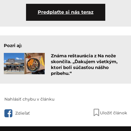
Predplaťte si nás teraz
Pozri aj:
Známa reštaurácia z Na nože
skončila. „Ďakujem všetkým,
ktorí boli súčasťou nášho
príbehu.“
Nahlásiť chybu v článku
Uložiť článok
Zdieľať