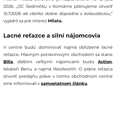
2026. „
OC Sedmičku v Komárne plánujeme otvoriť
15.7.2026 ak všetko dobre dopadne s kolaudáciou
,“
vyjadril sa pre interez
Milata.
Lacné reťazce a silní nájomcovia
V centre budú dominovať najmä obľúbené lacné
reťazce. Hlavným potravinovým obchodom sa stane
Billa
, ďalšími veľkými nájomcami budú
Action
,
lekáreň Benu a najmä Woolworth. O pláne reťazca
otvoriť predajňu práve v tomto obchodnom centre
sme informovali v
samostatnom článku
.