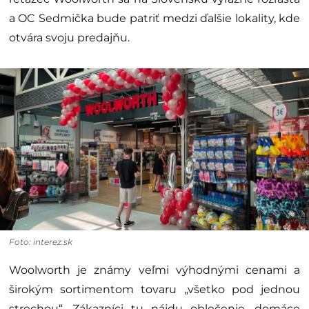
a OC Sedmička bude patriť medzi ďalšie lokality, kde
otvára svoju predajňu.
Foto: interez.sk
Woolworth je známy veľmi výhodnými cenami a
širokým sortimentom tovaru „všetko pod jednou
strechou“. Zákazníci tu nájdu oblečenie, domáce