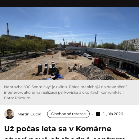
Na stavbe "OC Sedmičky" je rušno. Práce prebiehajú na dokončení
interiérov, ako aj na realizácii parkoviska a okolitých komunikácií.
Foto: Primum
Obchodné reťazce
1. júla 2026
Martin Cucík
Už počas leta sa v Komárne