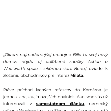
„
Okrem najmodernejšej predajne Billa tu svoj nový
domov nájdu aj obľúbené značky Action a
Woolworth spolu s lekárňou siete Benu
,“ uviedol k
zloženiu obchodníkov pre interez
Milata
.
Práve príchod lacných reťazcov do Komárna je
jednou z najzaujímavejších noviniek. Ako sme vás už
informovali v
samostatnom článku
, nemecký
reťazec Woolworth sa na Slovensku výrazne rozrastá