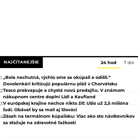
NAJČÍTANEJŠIE
24 hod
7 dní
„Bola nechutná, rýchlo sme sa okúpali a odišli.“
1
Dovolenkári kritizujú populárnu pláž v Chorvátsku
Tesco prekvapuje a chystá novú predajňu. V známom
2
nákupnom centre doplní Lidl a Kaufland
V európskej krajine nechce nikto žiť: Ušlo už 2,5 milióna
3
ľudí. Obávať by sa mali aj Slováci
Zásah na termálnom kúpalisku: Viac ako sto návštevníkov
4
sa sťažuje na zdravotné ťažkosti