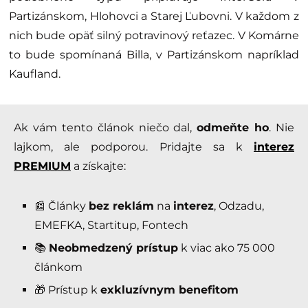
Partizánskom, Hlohovci a Starej Ľubovni. V každom z
nich bude opäť silný potravinový reťazec. V Komárne
to bude spomínaná Billa, v Partizánskom napríklad
Kaufland.
Ak vám tento článok niečo dal,
odmeňte ho
. Nie
lajkom, ale podporou. Pridajte sa k
interez
PREMIUM
a získajte:
📰 Články
bez reklám
na
interez
, Odzadu,
EMEFKA, Startitup, Fontech
📚
Neobmedzený prístup
k viac ako 75 000
článkom
🎁 Prístup k
exkluzívnym benefitom