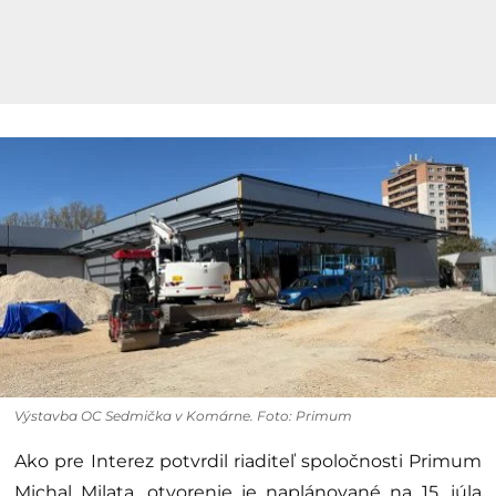
Výstavba OC Sedmička v Komárne. Foto: Primum
Ako pre Interez potvrdil riaditeľ spoločnosti Primum
Michal Milata, otvorenie je naplánované na 15. júla