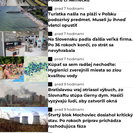
pred 7 hodinami
Turistka našla na pláži v Poľsku
podozrivý predmet. Museli ju ihneď
všetci opustiť
pred 7 hodinami
Na Slovensku padla ďalšia veľká firma.
Po 36 rokoch končí, zo strát sa
nevyhrabala
pred 7 hodinami
Kúpať sa sem radšej nechoďte:
Hygienici zverejnili miesta so zlou
kvalitou vody
pred 9 hodinami
Bratislavou vraj otriasol výbuch, zo
Slovnaftu stúpa čierny dym. Hasiči
vyzývajú ľudí, aby zatvorili okná
pred 9 hodinami
Štvrtý blok Mochoviec dosiahol kritický
stav. Po rokoch príprav prichádza
rozhodujúca fáza