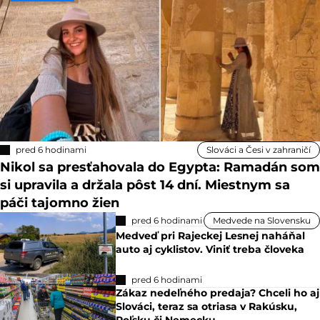
pred 6 hodinami
Slováci a Česi v zahraničí
Nikol sa presťahovala do Egypta: Ramadán som
si upravila a držala pôst 14 dní. Miestnym sa
páči tajomno žien
pred 6 hodinami
Medvede na Slovensku
Medveď pri Rajeckej Lesnej naháňal
auto aj cyklistov. Viniť treba človeka
pred 6 hodinami
Zákaz nedeľného predaja? Chceli ho aj
Slováci, teraz sa otriasa v Rakúsku,
Poľsku či Nemecku