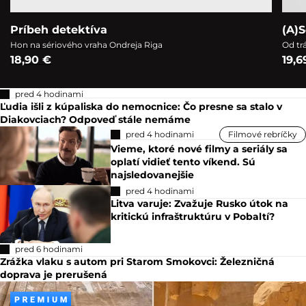
Príbeh detektíva
(A)S
Hon na sériového vraha Ondreja Riga
Od tr
18,90 €
19,6
pred 4 hodinami
Ľudia išli z kúpaliska do nemocnice: Čo presne sa stalo v
Diakovciach? Odpoveď stále nemáme
pred 4 hodinami
Filmové rebríčky
Vieme, ktoré nové filmy a seriály sa
oplatí vidieť tento víkend. Sú
najsledovanejšie
pred 4 hodinami
Litva varuje: Zvažuje Rusko útok na
kritickú infraštruktúru v Pobaltí?
pred 6 hodinami
Zrážka vlaku s autom pri Starom Smokovci: Železničná
doprava je prerušená