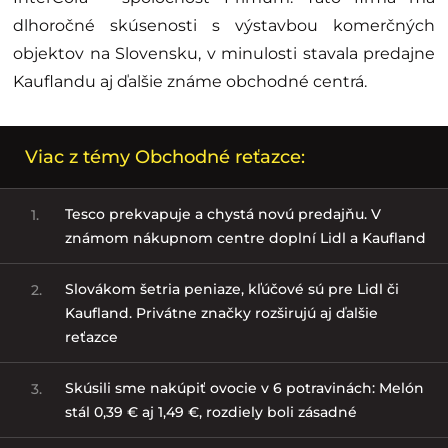
dlhoročné skúsenosti s výstavbou komerčných
objektov na Slovensku, v minulosti stavala predajne
Kauflandu aj ďalšie známe obchodné centrá.
Viac z témy Obchodné reťazce:
Tesco prekvapuje a chystá novú predajňu. V
1.
známom nákupnom centre doplní Lidl a Kaufland
Slovákom šetria peniaze, kľúčové sú pre Lidl či
2.
Kaufland. Privátne značky rozširujú aj ďalšie
reťazce
Skúsili sme nakúpiť ovocie v 6 potravinách: Melón
3.
stál 0,39 € aj 1,49 €, rozdiely boli zásadné