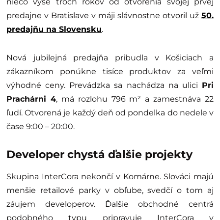
niečo vyše troch rokov od otvorenia svojej prvej
predajne v Bratislave v máji slávnostne otvoril už
50.
predajňu na Slovensku
.
Nová jubilejná predajňa pribudla v Košiciach a
zákazníkom ponúkne tisíce produktov za veľmi
výhodné ceny. Prevádzka sa nachádza na ulici
Pri
Prachárni 4
, má rozlohu 796 m² a zamestnáva 22
ľudí. Otvorená je každý deň od pondelka do nedele v
čase 9:00 – 20:00.
Developer chystá ďalšie projekty
Skupina InterCora nekončí v Komárne. Slováci majú
menšie retailové parky v obľube, svedčí o tom aj
záujem developerov. Ďalšie obchodné centrá
podobného typu pripravuje InterCora v