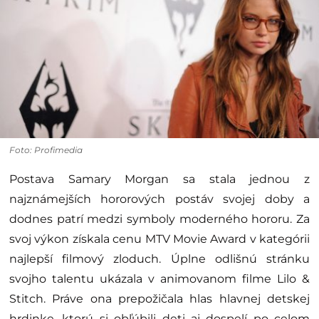
Foto: Profimedia
Postava Samary Morgan sa stala jednou z
najznámejších hororových postáv svojej doby a
dodnes patrí medzi symboly moderného hororu. Za
svoj výkon získala cenu MTV Movie Award v kategórii
najlepší filmový zloduch. Úplne odlišnú stránku
svojho talentu ukázala v animovanom filme Lilo &
Stitch. Práve ona prepožičala hlas hlavnej detskej
hrdinke, ktorú si obľúbili deti aj dospelí po celom