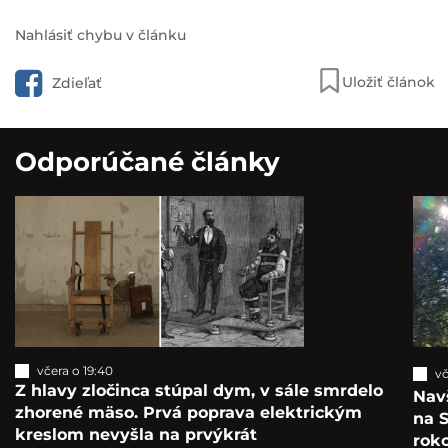
Nahlásiť chybu v článku
Uložiť článok
Zdieľať
Odporúčané články
včera o 19:40
vč
Z hlavy zločinca stúpal dym, v sále smrdelo
Navš
zhorené mäso. Prvá poprava elektrickým
na S
kreslom nevyšla na prvýkrát
roko