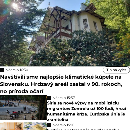
včera o 16:30
Tip na výlet
Navštívili sme najlepšie klimatické kúpele na
Slovensku. Hrdzavý areál zastal v 90. rokoch,
no príroda očarí
včera o 15:57
Šíria sa nové výzvy na mobilizáciu
migrantov: Zomrelo už 100 ľudí, hrozí
humanitárna kríza. Európska únia je
zraniteľná
včera o 15:01