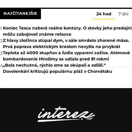
NAJČÍTANEJŠIE
24 hod
7 dní
Koniec Tesca naberá reálne kontúry. O stovky jeho predajní
1
môžu zabojovať známe reťazce
Z hlavy zločinca stúpal dym, v sále smrdelo zhorené mäso.
2
Prvá poprava elektrickým kreslom nevyšla na prvýkrát
Teplota až 4000 stupňov a ľudia vyparení zaživa. Atómové
3
bombardovanie Hirošimy sa udialo pred 81 rokmi
„Bola nechutná, rýchlo sme sa okúpali a odišli.“
4
Dovolenkári kritizujú populárnu pláž v Chorvátsku