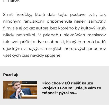
filmárov.
Smrť herečky, ktorá dala tejto postave tvár, tak
mnohým fanúšikom pripomenula nielen samotný
film, ale aj odkaz autora, bez ktorého by kultový Kruh
nikdy nevznikol. V priebehu niekoľkých mesiacov
tak svet prišiel o dve osobnosti, ktorých mená budú
s jedným z najvýznamnejších hororových príbehov
všetkých čias navždy spojené.
Pozri aj:
Fico chce v EÚ riešiť kauzu
Projektu Fórum: „Nie je vám to
trápne?“ pýtal sa…