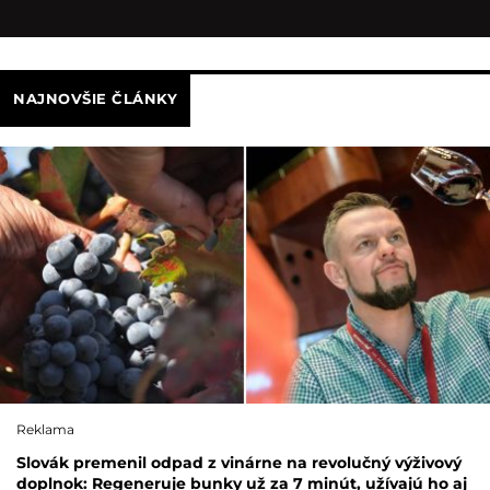
NAJNOVŠIE ČLÁNKY
Reklama
Slovák premenil odpad z vinárne na revolučný výživový
doplnok: Regeneruje bunky už za 7 minút, užívajú ho aj