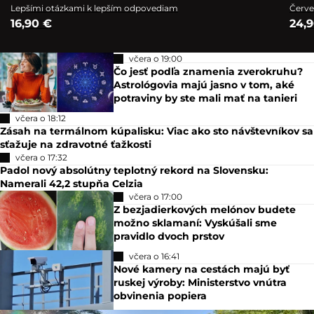
Lepšími otázkami k lepším odpovediam
Červe
16,90 €
24,
včera o 19:00
Čo jesť podľa znamenia zverokruhu?
Astrológovia majú jasno v tom, aké
potraviny by ste mali mať na tanieri
včera o 18:12
Zásah na termálnom kúpalisku: Viac ako sto návštevníkov sa
sťažuje na zdravotné ťažkosti
včera o 17:32
Padol nový absolútny teplotný rekord na Slovensku:
Namerali 42,2 stupňa Celzia
včera o 17:00
Z bezjadierkových melónov budete
možno sklamaní: Vyskúšali sme
pravidlo dvoch prstov
včera o 16:41
Nové kamery na cestách majú byť
ruskej výroby: Ministerstvo vnútra
obvinenia popiera