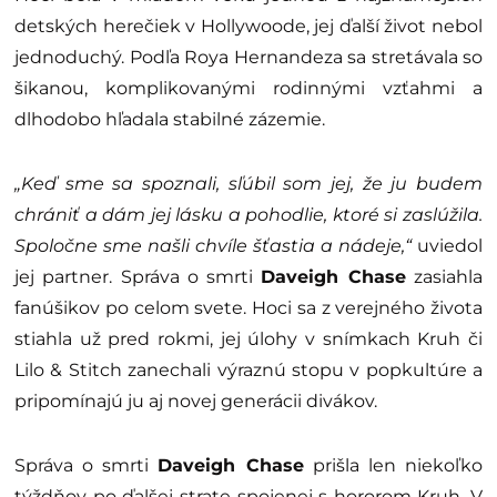
detských herečiek v Hollywoode, jej ďalší život nebol
jednoduchý. Podľa Roya Hernandeza sa stretávala so
šikanou, komplikovanými rodinnými vzťahmi a
dlhodobo hľadala stabilné zázemie.
„Keď sme sa spoznali, sľúbil som jej, že ju budem
chrániť a dám jej lásku a pohodlie, ktoré si zaslúžila.
Spoločne sme našli chvíle šťastia a nádeje,“
uviedol
jej partner. Správa o smrti
Daveigh Chase
zasiahla
fanúšikov po celom svete. Hoci sa z verejného života
stiahla už pred rokmi, jej úlohy v snímkach Kruh či
Lilo & Stitch zanechali výraznú stopu v popkultúre a
pripomínajú ju aj novej generácii divákov.
Správa o smrti
Daveigh Chase
prišla len niekoľko
týždňov po ďalšej strate spojenej s hororom Kruh. V