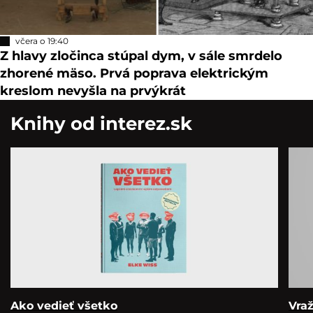
včera o 19:40
Z hlavy zločinca stúpal dym, v sále smrdelo
zhorené mäso. Prvá poprava elektrickým
kreslom nevyšla na prvýkrát
Knihy od interez.sk
Ako vedieť všetko
Vra