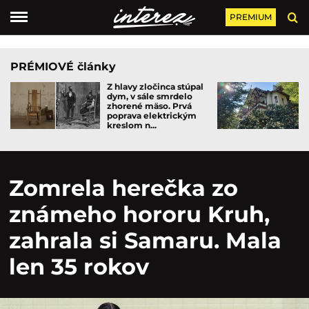
PREMIUM
PRÉMIOVÉ články
Z hlavy zločinca stúpal
dym, v sále smrdelo
zhorené mäso. Prvá
poprava elektrickým
kreslom n...
Zomrela herečka zo
známeho hororu Kruh,
zahrala si Samaru. Mala
len 35 rokov