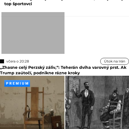
top športovci
včera o 20:28
Útok na Irán
„Zhasne celý Perzský záliv,“: Teherán dvíha varovný prst. Ak
Trump zaútočí, podnikne rázne kroky