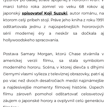
marci tohto roka zomrel vo veku 68 rokov aj
japonský
spisovateľ
Koji Suzuki
, autor románu, na
ktorom celý príbeh stojí. Práve jeho kniha z roku 1991
odštartovala jednu z najúspešnejších hororových
sérií modernej éry a neskôr sa dočkala aj
hollywoodskeho spracovania.
Postava Samary Morgan, ktorú Chase stvárnila v
americkej verzii filmu, sa stala symbolom
moderného hororu. Scéna, v ktorej dievča s dlhými
čiernymi vlasmi vylieza z televíznej obrazovky, patrí aj
po viac než dvoch desaťročiach medzi najznámejšie
a najdesivejšie momenty filmovej histórie. Úspech
filmu zároveň pomohol odštartovať celosvetový
záujem o japonské horory a ovplyvnil celú generáciu