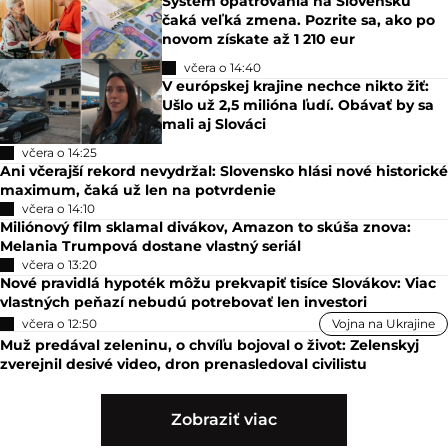
Systém opatrovania na Slovensku
čaká veľká zmena. Pozrite sa, ako po
novom získate až 1 210 eur
včera o 14:40
V európskej krajine nechce nikto žiť:
Ušlo už 2,5 milióna ľudí. Obávať by sa
mali aj Slováci
včera o 14:25
Ani včerajší rekord nevydržal: Slovensko hlási nové historické
maximum, čaká už len na potvrdenie
včera o 14:10
Miliónový film sklamal divákov, Amazon to skúša znova:
Melania Trumpová dostane vlastný seriál
včera o 13:20
Nové pravidlá hypoték môžu prekvapiť tisíce Slovákov: Viac
vlastných peňazí nebudú potrebovať len investori
včera o 12:50
Vojna na Ukrajine
Muž predával zeleninu, o chvíľu bojoval o život: Zelenskyj
zverejnil desivé video, dron prenasledoval civilistu
Zobraziť viac