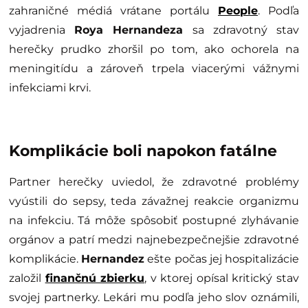
zahraničné médiá vrátane portálu
People
. Podľa
vyjadrenia
Roya Hernandeza
sa zdravotný stav
herečky prudko zhoršil po tom, ako ochorela na
meningitídu a zároveň trpela viacerými vážnymi
infekciami krvi.
Komplikácie boli napokon fatálne
Partner herečky uviedol, že zdravotné problémy
vyústili do sepsy, teda závažnej reakcie organizmu
na infekciu. Tá môže spôsobiť postupné zlyhávanie
orgánov a patrí medzi najnebezpečnejšie zdravotné
komplikácie.
Hernandez
ešte počas jej hospitalizácie
založil
finančnú zbierku
, v ktorej opísal kritický stav
svojej partnerky. Lekári mu podľa jeho slov oznámili,