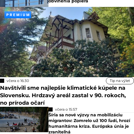
obvinenia popiera
včera o 16:30
Tip na výlet
Navštívili sme najlepšie klimatické kúpele na
Slovensku. Hrdzavý areál zastal v 90. rokoch,
no príroda očarí
včera o 15:57
Šíria sa nové výzvy na mobilizáciu
migrantov: Zomrelo už 100 ľudí, hrozí
humanitárna kríza. Európska únia je
zraniteľná