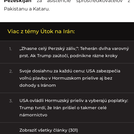
Pezeškiján
za asistencie sprostredkovateľov z
Pakistanu a Kataru.
Viac z témy Útok na Irán:
„Zhasne celý Perzský záliv,“: Teherán dvíha varovný
1.
prst. Ak Trump zaútočí, podnikne rázne kroky
Svoje dosiahnu za každú cenu: USA zabezpečia
2.
voľnú plavbu v Hormuzskom prielive aj bez
dohody s Iránom
USA ovládli Hormuzský prieliv a vyberajú poplatky:
3.
Trump tvrdí, že Irán prišiel o takmer celé
námorníctvo
Zobraziť všetky články (301)