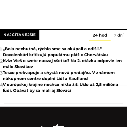
NAJČÍTANEJŠIE
24 hod
7 dní
„Bola nechutná, rýchlo sme sa okúpali a odišli.“
1
Dovolenkári kritizujú populárnu pláž v Chorvátsku
Kvíz: Vieš o svete naozaj všetko? Na 2. otázku odpovie len
2
málo Slovákov
Tesco prekvapuje a chystá novú predajňu. V známom
3
nákupnom centre doplní Lidl a Kaufland
V európskej krajine nechce nikto žiť: Ušlo už 2,5 milióna
4
ľudí. Obávať by sa mali aj Slováci