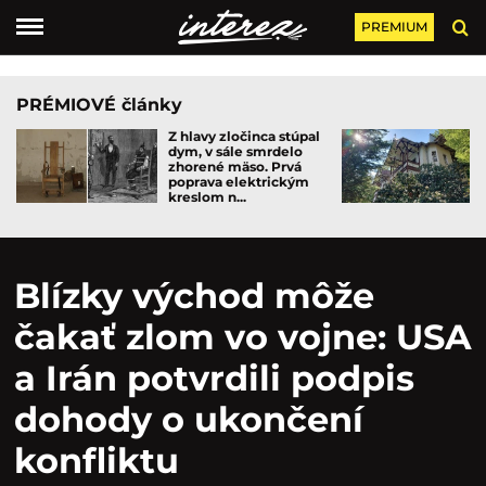
PREMIUM
PRÉMIOVÉ články
Z hlavy zločinca stúpal
dym, v sále smrdelo
zhorené mäso. Prvá
poprava elektrickým
kreslom n...
Blízky východ môže
čakať zlom vo vojne: USA
a Irán potvrdili podpis
dohody o ukončení
konfliktu