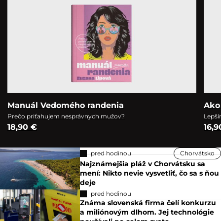
Manuál Vedomého randenia
Ako
Prečo priťahujem nesprávnych mužov?
Lepší
18,90 €
16,9
pred hodinou
Chorvátsko
Najznámejšia pláž v Chorvátsku sa
mení: Nikto nevie vysvetliť, čo sa s ňou
deje
pred hodinou
Známa slovenská firma čelí konkurzu
a miliónovým dlhom. Jej technológie