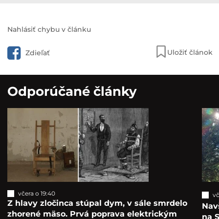
Nahlásiť chybu v článku
Uložiť článok
Zdieľať
Odporúčané články
včera o 19:40
vč
Z hlavy zločinca stúpal dym, v sále smrdelo
Navš
zhorené mäso. Prvá poprava elektrickým
na S