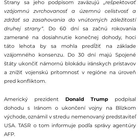
Strany sa jeho podpisom zaväzujú
„rešpektovať
vzájomnú zvrchovanosť a územnú celistvosť a
zdržať sa zasahovania do vnútorných záležitostí
druhej strany“
. Do 60 dní sa začnú rokovania
zamerané na dosiahnutie konečnej dohody, hoci
táto lehota by sa mohla predĺžiť na základe
vzájomného konsenzu. Do 30 dní majú Spojené
štáty ukončiť námornú blokádu iránskych prístavov
a znížiť vojenskú prítomnosť v regióne na úroveň
pred konfliktom.
Americký prezident
Donald Trump
podpísal
dohodu s Iránom o ukončení vojny na Blízkom
východe, oznámil v stredu nemenovaný predstaviteľ
USA. TASR o tom informuje podľa správy agentúry
AFP.