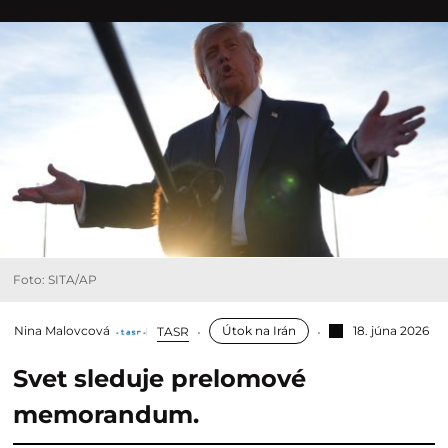
Foto: SITA/AP
Nina Malovcová
Útok na Irán
18. júna 2026
TASR
Svet sleduje prelomové
memorandum.