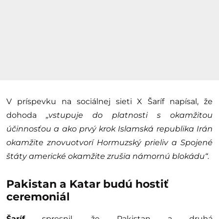
V príspevku na sociálnej sieti X Šaríf napísal, že
dohoda
„vstupuje do platnosti s okamžitou
účinnosťou a ako prvý krok Islamská republika Irán
okamžite znovuotvorí Hormuzský prieliv a Spojené
štáty americké okamžite zrušia námornú blokádu“.
Pakistan a Katar budú hostiť
ceremoniál
Šaríf
spresnil, že Pakistan a druhá