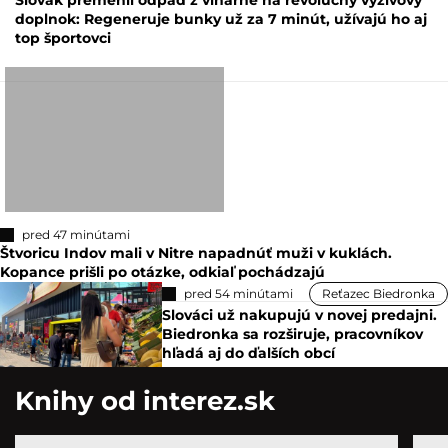
Slovák premenil odpad z vinárne na revolučný výživový
doplnok: Regeneruje bunky už za 7 minút, užívajú ho aj
top športovci
pred 47 minútami
Štvoricu Indov mali v Nitre napadnúť muži v kuklách.
Kopance prišli po otázke, odkiaľ pochádzajú
pred 54 minútami
Reťazec Biedronka
Slováci už nakupujú v novej predajni.
Biedronka sa rozširuje, pracovníkov
hľadá aj do ďalších obcí
Knihy od interez.sk