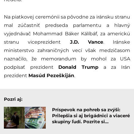
Na piatkovej ceremónii sa pôvodne za iránsku stranu
mal zúčastniť predseda parlamentu a hlavný
vyjednávač Mohammad Báker Kálíbáf, za americkú
stranu viceprezident
J.D. Vance
. Iránske
ministerstvo zahraničných vecí však medzičasom
naznačilo, že memorandum by mohol za USA
podpísať prezident
Donald Trump
a za Irán
prezident
Masúd Pezeškiján
.
Pozri aj:
Príspevok na pohreb sa zvýši:
Prilepšia si aj brigádnici a viaceré
skupiny ľudí. Pozrite si…