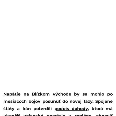
Napätie na Blízkom východe by sa mohlo po
mesiacoch bojov posunúť do novej fázy. Spojené
štáty a Irán potvrdili
podpis dohody
, ktorá má
ukončiť vojenské operácie v regióne, obnoviť