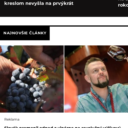
kreslom nevyšla na prvýkrát
roko
NAJNOVŠIE ČLÁNKY
Reklama