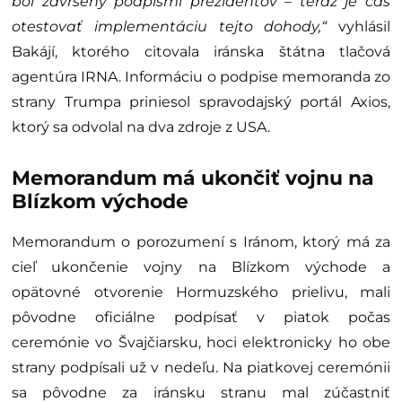
bol zavŕšený podpismi prezidentov – teraz je čas
otestovať implementáciu tejto dohody,“
vyhlásil
Bakájí, ktorého citovala iránska štátna tlačová
agentúra IRNA. Informáciu o podpise memoranda zo
strany Trumpa priniesol spravodajský portál Axios,
ktorý sa odvolal na dva zdroje z USA.
Memorandum má ukončiť vojnu na
Blízkom východe
Memorandum o porozumení s Iránom, ktorý má za
cieľ ukončenie vojny na Blízkom východe a
opätovné otvorenie Hormuzského prielivu, mali
pôvodne oficiálne podpísať v piatok počas
ceremónie vo Švajčiarsku, hoci elektronicky ho obe
strany podpísali už v nedeľu. Na piatkovej ceremónii
sa pôvodne za iránsku stranu mal zúčastniť