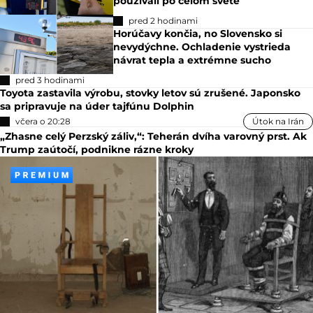
používali po celom svete
pred 2 hodinami
Horúčavy končia, no Slovensko si
nevydýchne. Ochladenie vystrieda
návrat tepla a extrémne sucho
pred 3 hodinami
Toyota zastavila výrobu, stovky letov sú zrušené. Japonsko
sa pripravuje na úder tajfúnu Dolphin
včera o 20:28
Útok na Irán
„Zhasne celý Perzský záliv,“: Teherán dvíha varovný prst. Ak
Trump zaútočí, podnikne rázne kroky