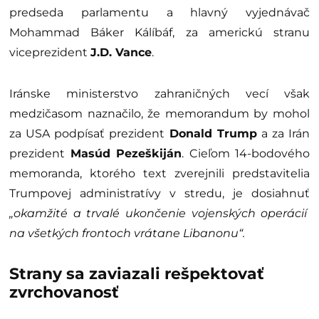
predseda parlamentu a hlavný vyjednávač
Mohammad Báker Kálíbáf, za americkú stranu
viceprezident
J.D. Vance
.
Iránske ministerstvo zahraničných vecí však
medzičasom naznačilo, že memorandum by mohol
za USA podpísať prezident
Donald Trump
a za Irán
prezident
Masúd Pezeškiján
. Cieľom 14-bodového
memoranda, ktorého text zverejnili predstavitelia
Trumpovej administratívy v stredu, je dosiahnuť
„okamžité a trvalé ukončenie vojenských operácií
na všetkých frontoch vrátane Libanonu“.
Strany sa zaviazali rešpektovať
zvrchovanosť