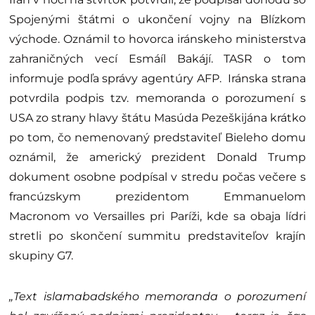
Spojenými štátmi o ukončení vojny na Blízkom
východe. Oznámil to hovorca iránskeho ministerstva
zahraničných vecí Esmáíl Bakájí. TASR o tom
informuje podľa správy agentúry AFP. Iránska strana
potvrdila podpis tzv. memoranda o porozumení s
USA zo strany hlavy štátu Masúda Pezeškijána krátko
po tom, čo nemenovaný predstaviteľ Bieleho domu
oznámil, že americký prezident Donald Trump
dokument osobne podpísal v stredu počas večere s
francúzskym prezidentom Emmanuelom
Macronom vo Versailles pri Paríži, kde sa obaja lídri
stretli po skončení summitu predstaviteľov krajín
skupiny G7.
„Text islamabadského memoranda o porozumení