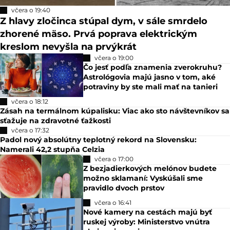
včera o 19:40
Z hlavy zločinca stúpal dym, v sále smrdelo
zhorené mäso. Prvá poprava elektrickým
kreslom nevyšla na prvýkrát
včera o 19:00
Čo jesť podľa znamenia zverokruhu?
Astrológovia majú jasno v tom, aké
potraviny by ste mali mať na tanieri
včera o 18:12
Zásah na termálnom kúpalisku: Viac ako sto návštevníkov sa
sťažuje na zdravotné ťažkosti
včera o 17:32
Padol nový absolútny teplotný rekord na Slovensku:
Namerali 42,2 stupňa Celzia
včera o 17:00
Z bezjadierkových melónov budete
možno sklamaní: Vyskúšali sme
pravidlo dvoch prstov
včera o 16:41
Nové kamery na cestách majú byť
ruskej výroby: Ministerstvo vnútra