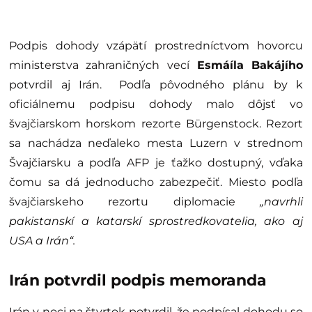
Podpis dohody vzápätí prostredníctvom hovorcu
ministerstva zahraničných vecí
Esmáíla Bakájího
potvrdil aj Irán. Podľa pôvodného plánu by k
oficiálnemu podpisu dohody malo dôjsť vo
švajčiarskom horskom rezorte Bürgenstock. Rezort
sa nachádza neďaleko mesta Luzern v strednom
Švajčiarsku a podľa AFP je ťažko dostupný, vďaka
čomu sa dá jednoducho zabezpečiť. Miesto podľa
švajčiarskeho rezortu diplomacie
„navrhli
pakistanskí a katarskí sprostredkovatelia, ako aj
USA a Irán“.
Irán potvrdil podpis memoranda
Irán v noci na štvrtok potvrdil, že podpísal dohodu so