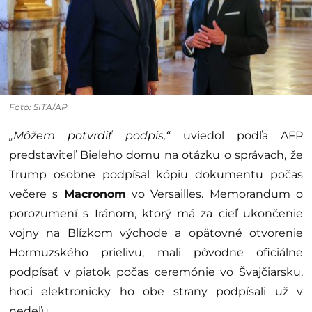
Foto: SITA/AP
„Môžem potvrdiť podpis,“
uviedol podľa AFP
predstaviteľ Bieleho domu na otázku o správach, že
Trump osobne podpísal kópiu dokumentu počas
večere s
Macronom
vo Versailles. Memorandum o
porozumení s Iránom, ktorý má za cieľ ukončenie
vojny na Blízkom východe a opätovné otvorenie
Hormuzského prielivu, mali pôvodne oficiálne
podpísať v piatok počas ceremónie vo Švajčiarsku,
hoci elektronicky ho obe strany podpísali už v
nedeľu.