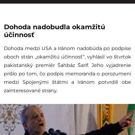
Dohoda nadobudla okamžitú
účinnosť
Dohoda medzi USA a Iránom nadobúda po podpise
oboch strán „okamžitú účinnosť“, vyhlásil vo štvrtok
pakistanský premiér Šahbáz Šaríf. Jeho vyjadrenie
prišlo po tom, čo podpis memoranda o porozumení
medzi Spojenými štátmi a Iránom potvrdili obe
zainteresované strany.