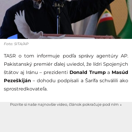
Foto: SITA/AP
TASR o tom informuje podľa správy agentúry AP.
Pakistanský premiér ďalej uviedol, že lídri Spojených
štátov aj Iránu – prezidenti
Donald Trump
a
Masúd
Pezeškiján
– dohodu podpísali a Šarífa schválili ako
sprostredkovateľa.
Pozrite si naše najnovšie video, článok pokračuje pod ním ↓