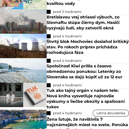
kvalitou vody
pred 3 hodinami
Bratislavou vraj otriasol výbuch, zo
Slovnaftu stúpa čierny dym. Hasiči
vyzývajú ľudí, aby zatvorili okná
pred 4 hodinami
Štvrtý blok Mochoviec dosiahol kritický
stav. Po rokoch príprav prichádza
rozhodujúca fáza
pred 4 hodinami
Spoločnosť Kiwi prišla s časovo
obmedzenou ponukou: Letenky zo
Slovenska sa dajú kúpiť už za 12 eur
pred 4 hodinami
Tuk ako tajný orgán v našom tele:
Nová kniha vysvetľuje najnovšie
výskumy o liečbe obezity a spaľovaní
tukov
pred 4 hodinami
Letná dovolenka
Žena ľutuje, že navštívila 7
najznámejších miest na svete. Ponúka