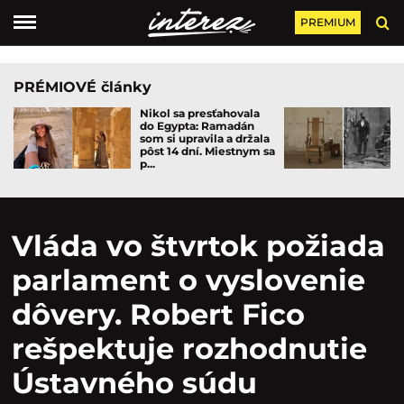
PREMIUM
PRÉMIOVÉ články
Nikol sa presťahovala
do Egypta: Ramadán
som si upravila a držala
pôst 14 dní. Miestnym sa
p...
Vláda vo štvrtok požiada
parlament o vyslovenie
dôvery. Robert Fico
rešpektuje rozhodnutie
Ústavného súdu