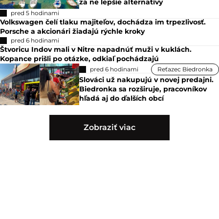
za ne lepšie alternatívy
pred 5 hodinami
Volkswagen čelí tlaku majiteľov, dochádza im trpezlivosť.
Porsche a akcionári žiadajú rýchle kroky
pred 6 hodinami
Štvoricu Indov mali v Nitre napadnúť muži v kuklách.
Kopance prišli po otázke, odkiaľ pochádzajú
pred 6 hodinami
Reťazec Biedronka
Slováci už nakupujú v novej predajni.
Biedronka sa rozširuje, pracovníkov
hľadá aj do ďalších obcí
Zobraziť viac