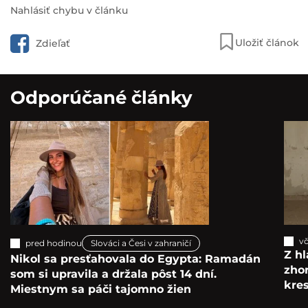
Nahlásiť chybu v článku
Uložiť článok
Zdieľať
Odporúčané články
vč
pred hodinou
Slováci a Česi v zahraničí
Z hl
Nikol sa presťahovala do Egypta: Ramadán
zho
som si upravila a držala pôst 14 dní.
kre
Miestnym sa páči tajomno žien