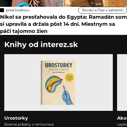
pred hodinou
Slováci a Česi v zahraničí
Nikol sa presťahovala do Egypta: Ramadán som
si upravila a držala pôst 14 dní. Miestnym sa
páči tajomno žien
Knihy od interez.sk
Urostorky
Ako
Bizarné príbehy z nemocnice
Lepší