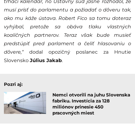
trhací kalendár, no Ústavný súd jasne rozhodol, že
musí prísť do parlamentu a požiadať o dôveru tak,
ako mu káže ústava. Robert Fico sa tomu doteraz
vyhýbal, pretože sa obáva tlaku vlastných
koaličných partnerov. Teraz však bude musieť
predstúpiť pred parlament a čeliť hlasovaniu o
dôvere,“
dodal opozičný poslanec za Hnutie
Slovensko
Július Jakab
.
Pozri aj:
Nemci otvorili na juhu Slovenska
fabriku. Investícia za 128
miliónov prinesie 450
pracovných miest