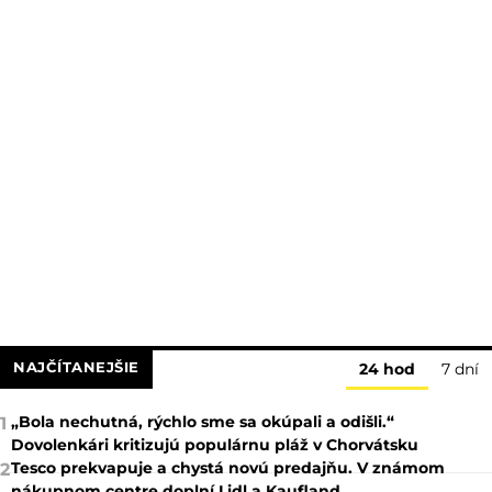
NAJČÍTANEJŠIE
24 hod
7 dní
„Bola nechutná, rýchlo sme sa okúpali a odišli.“
1
Dovolenkári kritizujú populárnu pláž v Chorvátsku
Tesco prekvapuje a chystá novú predajňu. V známom
2
nákupnom centre doplní Lidl a Kaufland