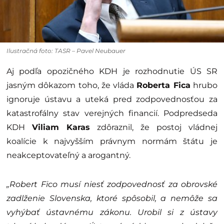
Ilustračná foto: TASR – Pavel Neubauer
Aj podľa opozičného KDH je rozhodnutie ÚS SR
jasným dôkazom toho, že vláda
Roberta Fica
hrubo
ignoruje ústavu a uteká pred zodpovednosťou za
katastrofálny stav verejných financií. Podpredseda
KDH
Viliam Karas
zdôraznil, že postoj vládnej
koalície k najvyšším právnym normám štátu je
neakceptovateľný a arogantný.
„Robert Fico musí niesť zodpovednosť za obrovské
zadlženie Slovenska, ktoré spôsobil, a nemôže sa
vyhýbať ústavnému zákonu. Urobil si z ústavy