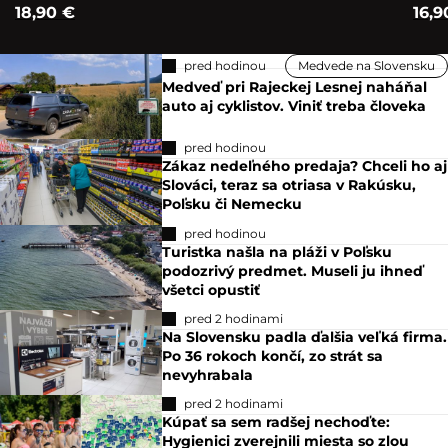
18,90 €
16,9
pred hodinou
Medvede na Slovensku
Medveď pri Rajeckej Lesnej naháňal
auto aj cyklistov. Viniť treba človeka
pred hodinou
Zákaz nedeľného predaja? Chceli ho aj
Slováci, teraz sa otriasa v Rakúsku,
Poľsku či Nemecku
pred hodinou
Turistka našla na pláži v Poľsku
podozrivý predmet. Museli ju ihneď
všetci opustiť
pred 2 hodinami
Na Slovensku padla ďalšia veľká firma.
Po 36 rokoch končí, zo strát sa
nevyhrabala
pred 2 hodinami
Kúpať sa sem radšej nechoďte:
Hygienici zverejnili miesta so zlou