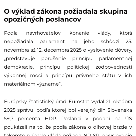
O výklad zákona požiadala skupina
opozičných poslancov
Podľa navrhovateľov konanie vlády, ktorá
nepožiadala parlament na jeho schôdzi 25.
novembra až 12. decembra 2025 o vyslovenie dôvery,
„predstavuje porušenie princípu parlamentnej
demokracie, princípu politickej zodpovednosti
výkonnej moci a princípu právneho štátu v ich
materiálnom význame“.
Európsky štatistický úrad Eurostat vydal 21. októbra
2025 správu, podľa ktorej bol verejný dlh Slovenska
59,7 percenta HDP. Poslanci v podaní na ÚS
poukázali na to, že podľa zákona o dlhovej brzde v
takomto prípade vláda požiada NR SR o vyslovenie