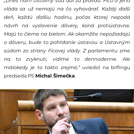
„Dnes nám Ústavný súd dal za pravdu. Fico a jeho
vláda sa už nemajú na čo vyhovárať. Každý ďalší
deň, každú ďalšiu hodinu, počas ktorej nepodá
návrh na vyslovenie dôvery, koná protiústavne.
Majú to čierne na bielom. Ak okamžite nepožiadajú
o dôveru, bude to pohŕdanie ústavou a Ústavným
súdom zo strany Ficovej vlády. Z parlamentu sme
na to zvyknutí, vidíme to dennodenne. Ale
málokedy je to takto zrejmé,“
uviedol na brífingu
predseda PS
Michal Šimečka
.