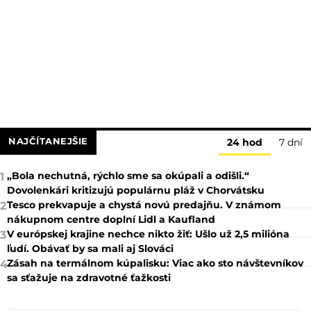
NAJČÍTANEJŠIE
24 hod
7 dní
„Bola nechutná, rýchlo sme sa okúpali a odišli.“
1
Dovolenkári kritizujú populárnu pláž v Chorvátsku
Tesco prekvapuje a chystá novú predajňu. V známom
2
nákupnom centre doplní Lidl a Kaufland
V európskej krajine nechce nikto žiť: Ušlo už 2,5 milióna
3
ľudí. Obávať by sa mali aj Slováci
Zásah na termálnom kúpalisku: Viac ako sto návštevníkov
4
sa sťažuje na zdravotné ťažkosti