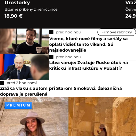
Urostorky
Vra
Bizarné príbehy z nemocnice
Červe
18,90 €
24,
pred hodinou
Filmové rebríčky
Vieme, ktoré nové filmy a seriály sa
oplatí vidieť tento víkend. Sú
najsledovanejšie
pred hodinou
Litva varuje: Zvažuje Rusko útok na
kritickú infraštruktúru v Pobaltí?
pred 2 hodinami
Zrážka vlaku s autom pri Starom Smokovci: Železničná
doprava je prerušená