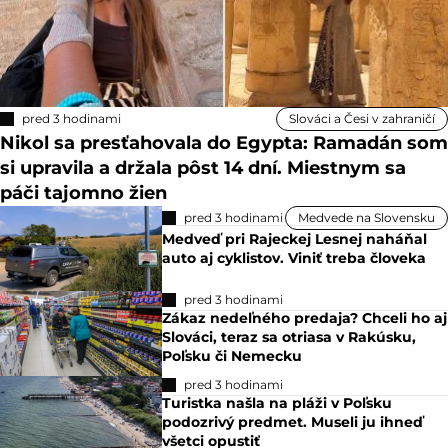
pred 3 hodinami
Slováci a Česi v zahraničí
Nikol sa presťahovala do Egypta: Ramadán som
si upravila a držala pôst 14 dní. Miestnym sa
páči tajomno žien
pred 3 hodinami
Medvede na Slovensku
Medveď pri Rajeckej Lesnej naháňal
auto aj cyklistov. Viniť treba človeka
pred 3 hodinami
Zákaz nedeľného predaja? Chceli ho aj
Slováci, teraz sa otriasa v Rakúsku,
Poľsku či Nemecku
pred 3 hodinami
Turistka našla na pláži v Poľsku
podozrivý predmet. Museli ju ihneď
všetci opustiť