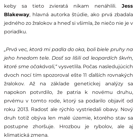
keby sa tieto zvieratá nikam nenáhlili.
Jess
Blakeway
, hlavná autorka štúdie, ako prvá zbadala
jedného zo žralokov a hneď si všimla, že niečo nie je v
poriadku.
„Prvá vec, ktorá mi padla do oka, boli biele pruhy na
jeho hnedom tele. Dosť sa líšili od leopardích škvŕn,
ktoré sme očakávali,“
vysvetlila. Počas nasledujúcich
dvoch nocí tím spozoroval ešte 11 ďalších rovnakých
žralokov. Až na základe genetickej analýzy sa
napokon potvrdilo, že patria k novému druhu,
prvému v tomto rode, ktorý sa podarilo objaviť od
roku 2013. Radosť ale rýchlo vystriedali obavy. Nový
druh totiž obýva len malé územie, ktorého stav sa
postupne zhoršuje. Hrozbou je rybolov, ale aj
klimatická zmena.