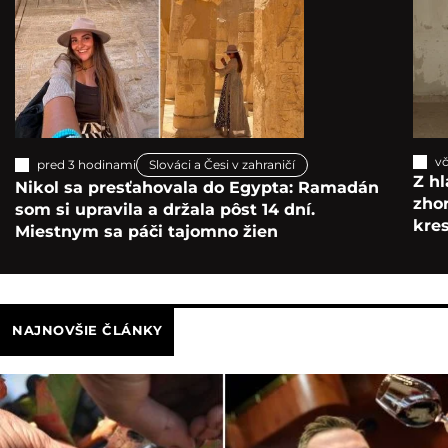
vč
pred 3 hodinami
Slováci a Česi v zahraničí
Z hl
Nikol sa presťahovala do Egypta: Ramadán
zho
som si upravila a držala pôst 14 dní.
kre
Miestnym sa páči tajomno žien
NAJNOVŠIE ČLÁNKY