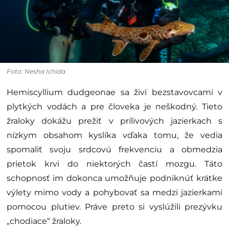
Foto: Nesha Ichida
Hemiscyllium dudgeonae sa živí bezstavovcami v
plytkých vodách a pre človeka je neškodný. Tieto
žraloky dokážu prežiť v prílivových jazierkach s
nízkym obsahom kyslíka vďaka tomu, že vedia
spomaliť svoju srdcovú frekvenciu a obmedzia
prietok krvi do niektorých častí mozgu. Táto
schopnosť im dokonca umožňuje podniknúť krátke
výlety mimo vody a pohybovať sa medzi jazierkami
pomocou plutiev. Práve preto si vyslúžili prezývku
„chodiace“ žraloky.