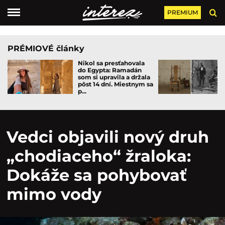
PREMIUM
PRÉMIOVÉ články
Nikol sa presťahovala
do Egypta: Ramadán
som si upravila a držala
pôst 14 dní. Miestnym sa
p...
Vedci objavili nový druh
„chodiaceho“ žraloka:
Dokáže sa pohybovať
mimo vody