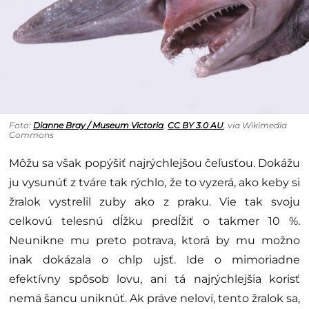
Foto:
Dianne Bray / Museum Victoria
,
CC BY 3.0 AU
, via Wikimedia
Commons
Môžu sa však popýšiť najrýchlejšou čeľusťou. Dokážu
ju vysunúť z tváre tak rýchlo, že to vyzerá, ako keby si
žralok vystrelil zuby ako z praku. Vie tak svoju
celkovú telesnú dĺžku predĺžiť o takmer 10 %.
Neunikne mu preto potrava, ktorá by mu možno
inak dokázala o chlp ujsť. Ide o mimoriadne
efektívny spôsob lovu, ani tá najrýchlejšia korisť
nemá šancu uniknúť. Ak práve neloví, tento žralok sa,