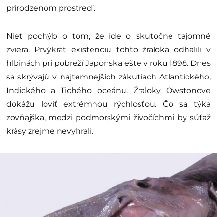
prirodzenom prostredí.
Niet pochýb o tom, že ide o skutočne tajomné
zviera. Prvýkrát existenciu tohto žraloka odhalili v
hlbinách pri pobreží Japonska ešte v roku 1898. Dnes
sa skrývajú v najtemnejších zákutiach Atlantického,
Indického a Tichého oceánu. Žraloky Owstonove
dokážu loviť extrémnou rýchlosťou. Čo sa týka
zovňajška, medzi podmorskými živočíchmi by súťaž
krásy zrejme nevyhrali.