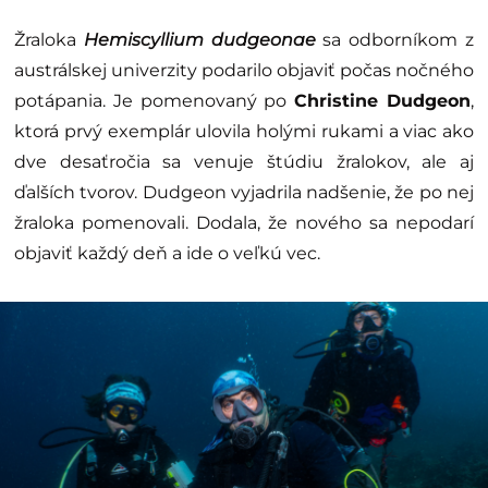
Žraloka
Hemiscyllium dudgeonae
sa odborníkom z
austrálskej univerzity podarilo objaviť počas nočného
potápania. Je pomenovaný po
Christine Dudgeon
,
ktorá prvý exemplár ulovila holými rukami a viac ako
dve desaťročia sa venuje štúdiu žralokov, ale aj
ďalších tvorov. Dudgeon vyjadrila nadšenie, že po nej
žraloka pomenovali. Dodala, že nového sa nepodarí
objaviť každý deň a ide o veľkú vec.