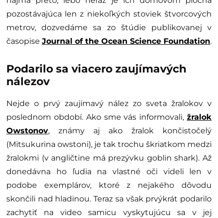
najmä preto, lebo neraz je ich domovom plocha
pozostávajúca len z niekoľkých stoviek štvorcových
metrov, dozvedáme sa zo štúdie publikovanej v
časopise
Journal of the Ocean Science Foundation
.
Podarilo sa viacero zaujímavých
nálezov
Nejde o prvý zaujímavý nález zo sveta žralokov v
poslednom období. Ako sme vás informovali,
žralok
Owstonov
, známy aj ako žralok končistočelý
(Mitsukurina owstoni), je tak trochu škriatkom medzi
žralokmi (v angličtine má prezývku goblin shark). Až
donedávna ho ľudia na vlastné oči videli len v
podobe exemplárov, ktoré z nejakého dôvodu
skončili nad hladinou. Teraz sa však prvýkrát podarilo
zachytiť na video samicu vyskytujúcu sa v jej