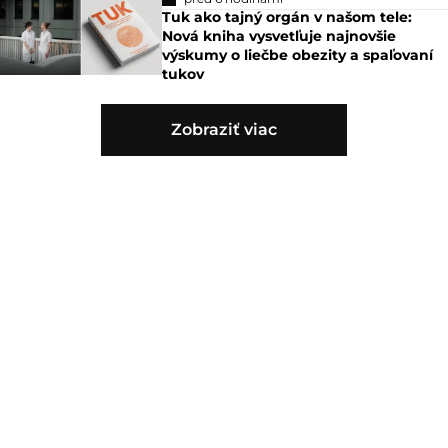
Tuk ako tajný orgán v našom tele:
Nová kniha vysvetľuje najnovšie
výskumy o liečbe obezity a spaľovaní
tukov
Zobraziť viac