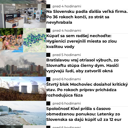
pred 4 hodinami
Na Slovensku padla ďalšia veľká firma.
Po 36 rokoch končí, zo strát sa
nevyhrabala
pred 4 hodinami
Kúpať sa sem radšej nechoďte:
Hygienici zverejnili miesta so zlou
kvalitou vody
pred 5 hodinami
Bratislavou vraj otriasol výbuch, zo
Slovnaftu stúpa čierny dym. Hasiči
vyzývajú ľudí, aby zatvorili okná
pred 6 hodinami
Štvrtý blok Mochoviec dosiahol kritický
stav. Po rokoch príprav prichádza
rozhodujúca fáza
pred 6 hodinami
Spoločnosť Kiwi prišla s časovo
obmedzenou ponukou: Letenky zo
Slovenska sa dajú kúpiť už za 12 eur
pred 6 hodinami