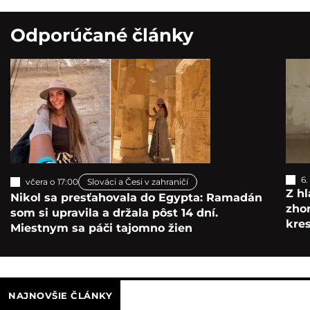
Odporúčané články
6.
včera o 17:00
Slováci a Česi v zahraničí
Z hl
Nikol sa presťahovala do Egypta: Ramadán
zho
som si upravila a držala pôst 14 dní.
kre
Miestnym sa páči tajomno žien
NAJNOVŠIE ČLÁNKY