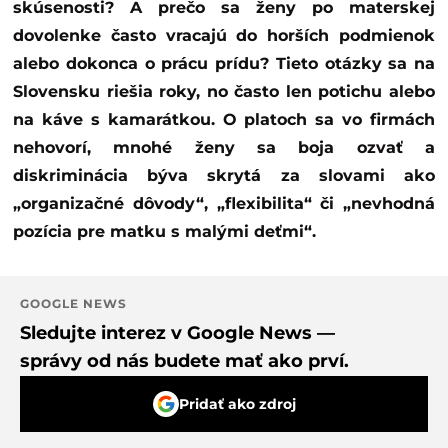
skúsenosti? A prečo sa ženy po materskej
dovolenke často vracajú do horších podmienok
alebo dokonca o prácu prídu? Tieto otázky sa na
Slovensku riešia roky, no často len potichu alebo
na káve s kamarátkou. O platoch sa vo firmách
nehovorí, mnohé ženy sa boja ozvať a
diskriminácia býva skrytá za slovami ako
„organizačné dôvody“, „flexibilita“ či „nevhodná
pozícia pre matku s malými deťmi“.
GOOGLE NEWS
Sledujte interez v Google News —
správy od nás budete mať ako prví.
Pridať ako zdroj