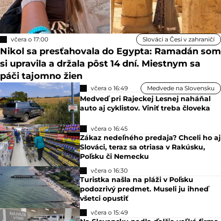
včera o 17:00
Slováci a Česi v zahraničí
Nikol sa presťahovala do Egypta: Ramadán som
si upravila a držala pôst 14 dní. Miestnym sa
páči tajomno žien
včera o 16:49
Medvede na Slovensku
Medveď pri Rajeckej Lesnej naháňal
auto aj cyklistov. Viniť treba človeka
včera o 16:45
Zákaz nedeľného predaja? Chceli ho aj
Slováci, teraz sa otriasa v Rakúsku,
Poľsku či Nemecku
včera o 16:30
Turistka našla na pláži v Poľsku
podozrivý predmet. Museli ju ihneď
všetci opustiť
včera o 15:49