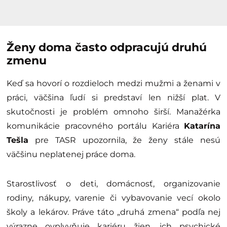
Ženy doma často odpracujú druhú
zmenu
Keď sa hovorí o rozdieloch medzi mužmi a ženami v
práci, väčšina ľudí si predstaví len nižší plat. V
skutočnosti je problém omnoho širší. Manažérka
komunikácie pracovného portálu Kariéra
Katarína
Tešla
pre TASR upozornila, že ženy stále nesú
väčšinu neplatenej práce doma.
Starostlivosť o deti, domácnosť, organizovanie
rodiny, nákupy, varenie či vybavovanie vecí okolo
školy a lekárov. Práve táto „druhá zmena“ podľa nej
výrazne ovplyvňuje kariéru žien, ich psychické