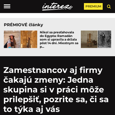
PREMIUM
PRÉMIOVÉ články
Nikol sa presťahovala
do Egypta: Ramadán
som si upravila a držala
pôst 14 dní. Miestnym sa
p...
Zamestnancov aj firmy
čakajú zmeny: Jedna
skupina si v práci môže
prilepšiť, pozrite sa, či sa
to týka aj vás