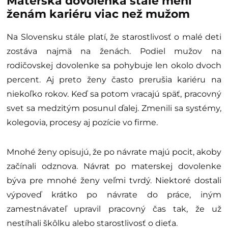
Materská dovolenka stále mení
ženám kariéru viac než mužom
Na Slovensku stále platí, že starostlivosť o malé deti
zostáva najmä na ženách. Podiel mužov na
rodičovskej dovolenke sa pohybuje len okolo dvoch
percent. Aj preto ženy často prerušia kariéru na
niekoľko rokov. Keď sa potom vracajú späť, pracovný
svet sa medzitým posunul ďalej. Zmenili sa systémy,
kolegovia, procesy aj pozície vo firme.
Mnohé ženy opisujú, že po návrate majú pocit, akoby
začínali odznova. Návrat po materskej dovolenke
býva pre mnohé ženy veľmi tvrdý. Niektoré dostali
výpoveď krátko po návrate do práce, iným
zamestnávateľ upravil pracovný čas tak, že už
nestíhali škôlku alebo starostlivosť o dieťa.