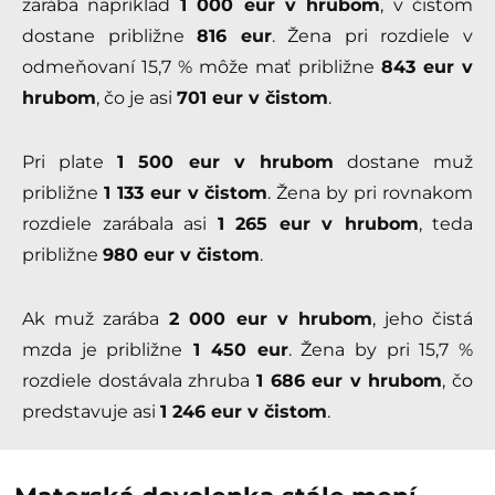
zarába napríklad
1 000 eur v hrubom
, v čistom
dostane približne
816 eur
. Žena pri rozdiele v
odmeňovaní 15,7 % môže mať približne
843 eur v
hrubom
, čo je asi
701 eur v čistom
.
Pri plate
1 500 eur v hrubom
dostane muž
približne
1 133 eur v čistom
. Žena by pri rovnakom
rozdiele zarábala asi
1 265 eur v hrubom
, teda
približne
980 eur v čistom
.
Ak muž zarába
2 000 eur v hrubom
, jeho čistá
mzda je približne
1 450 eur
. Žena by pri 15,7 %
rozdiele dostávala zhruba
1 686 eur v hrubom
, čo
predstavuje asi
1 246 eur v čistom
.