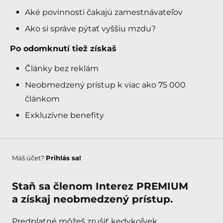
Aké povinnosti čakajú zamestnávateľov
Ako si správe pýtať vyššiu mzdu?
Po odomknutí tiež získaš
Články bez reklám
Neobmedzený prístup k viac ako 75 000
článkom
Exkluzívne benefity
Máš účet?
Prihlás sa!
Staň sa členom Interez PREMIUM
a získaj neobmedzený prístup.
Predplatné môžeš zrušiť kedykoľvek.