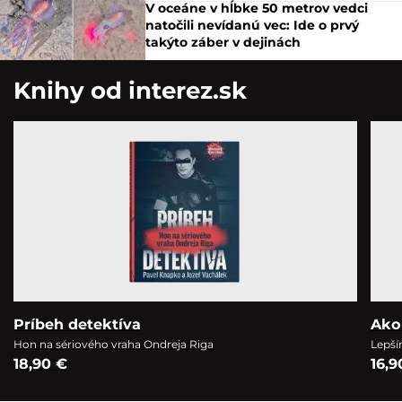
V oceáne v hĺbke 50 metrov vedci
natočili nevídanú vec: Ide o prvý
takýto záber v dejinách
Knihy od interez.sk
Príbeh detektíva
Ako
Hon na sériového vraha Ondreja Riga
Lepší
18,90 €
16,9