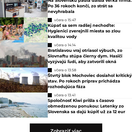
Na Slovensku padla ďalšia veľká firma.
Po 36 rokoch končí, zo strát sa
nevyhrabala
včera o 15:47
Kúpať sa sem radšej nechoďte:
Hygienici zverejnili miesta so zlou
kvalitou vody
včera o 14:14
Bratislavou vraj otriasol výbuch, zo
Slovnaftu stúpa čierny dym. Hasiči
vyzývajú ľudí, aby zatvorili okná
včera o 13:58
Štvrtý blok Mochoviec dosiahol kritický
stav. Po rokoch príprav prichádza
rozhodujúca fáza
včera o 13:41
Spoločnosť Kiwi prišla s časovo
obmedzenou ponukou: Letenky zo
Slovenska sa dajú kúpiť už za 12 eur
Zobraziť viac