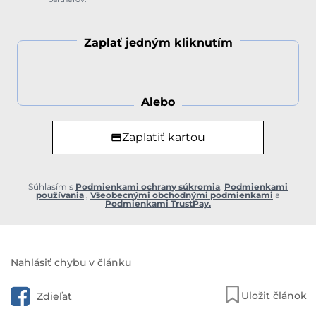
Zaplať jedným kliknutím
Alebo
Zaplatiť kartou
Súhlasím s
Podmienkami ochrany súkromia
,
Podmienkami
používania
,
Všeobecnými obchodnými podmienkami
a
Podmienkami TrustPay.
Nahlásiť chybu v článku
Uložiť článok
Zdieľať