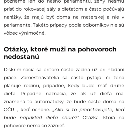
pozrieme len do nášho parlamentu, ženy nesmú
prísť do rokovacej sály s dieťaťom a často počúvajú
narážky, že majú byť doma na materskej a nie v
parlamente. Takéto prípady podľa odborníkov nie sú
vôbec výnimočné.
Otázky, ktoré muži na pohovoroch
nedostanú
Diskriminácia sa pritom často začína už pri hľadaní
práce. Zamestnávatelia sa často pýtajú, či žena
plánuje rodinu, prípadne, kedy bude mať druhé
dieťa. Prípadne naznačia, že ak už dieťa má,
znamená to automaticky, že bude často doma na
OČR , keď ochorie.
„Ako si to predstavujete, keď
bude napríklad dieťa choré?“
Otázka, ktorá na
pohovore nemá čo zaznieť.