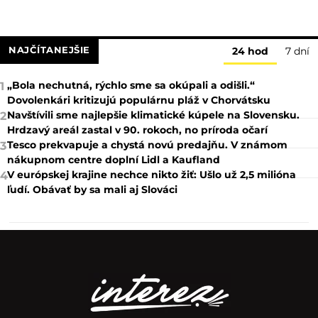
NAJČÍTANEJŠIE
24 hod
7 dní
„Bola nechutná, rýchlo sme sa okúpali a odišli.“
1
Dovolenkári kritizujú populárnu pláž v Chorvátsku
Navštívili sme najlepšie klimatické kúpele na Slovensku.
2
Hrdzavý areál zastal v 90. rokoch, no príroda očarí
Tesco prekvapuje a chystá novú predajňu. V známom
3
nákupnom centre doplní Lidl a Kaufland
V európskej krajine nechce nikto žiť: Ušlo už 2,5 milióna
4
ľudí. Obávať by sa mali aj Slováci