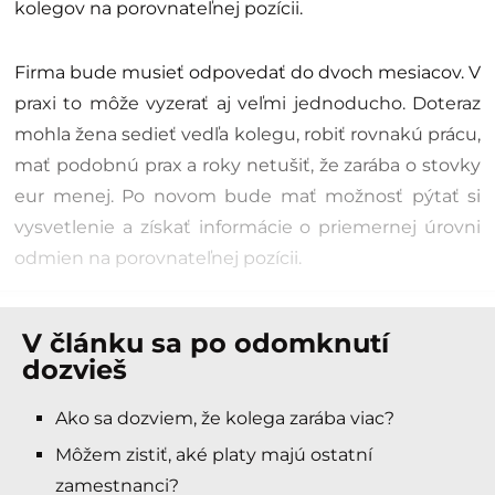
kolegov na porovnateľnej pozícii.
Firma bude musieť odpovedať do dvoch mesiacov. V
praxi to môže vyzerať aj veľmi jednoducho. Doteraz
mohla žena sedieť vedľa kolegu, robiť rovnakú prácu,
mať podobnú prax a roky netušiť, že zarába o stovky
eur menej. Po novom bude mať možnosť pýtať si
vysvetlenie a získať informácie o priemernej úrovni
odmien na porovnateľnej pozícii.
V článku sa po odomknutí
dozvieš
Ako sa dozviem, že kolega zarába viac?
Môžem zistiť, aké platy majú ostatní
zamestnanci?