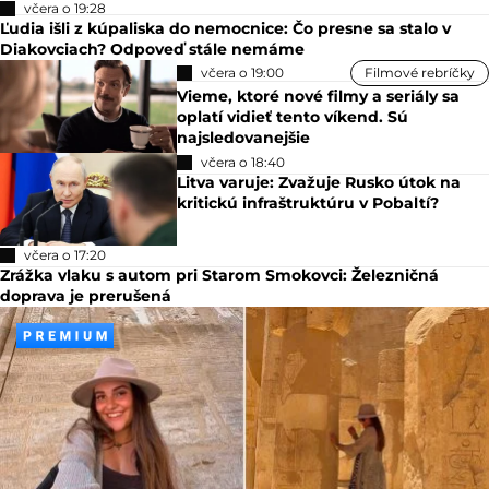
včera o 19:28
Ľudia išli z kúpaliska do nemocnice: Čo presne sa stalo v
Diakovciach? Odpoveď stále nemáme
včera o 19:00
Filmové rebríčky
Vieme, ktoré nové filmy a seriály sa
oplatí vidieť tento víkend. Sú
najsledovanejšie
včera o 18:40
Litva varuje: Zvažuje Rusko útok na
kritickú infraštruktúru v Pobaltí?
včera o 17:20
Zrážka vlaku s autom pri Starom Smokovci: Železničná
doprava je prerušená