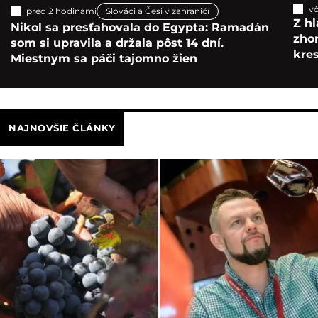
vč
pred 2 hodinami
Slováci a Česi v zahraničí
Z hl
Nikol sa presťahovala do Egypta: Ramadán
zho
som si upravila a držala pôst 14 dní.
kre
Miestnym sa páči tajomno žien
NAJNOVŠIE ČLÁNKY