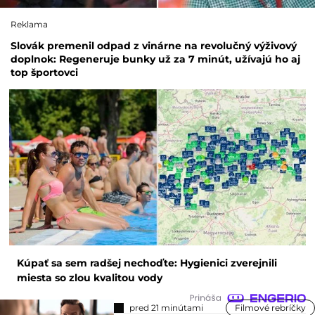
Reklama
Slovák premenil odpad z vinárne na revolučný výživový
doplnok: Regeneruje bunky už za 7 minút, užívajú ho aj
top športovci
Kúpať sa sem radšej nechoďte: Hygienici zverejnili
miesta so zlou kvalitou vody
pred 21 minútami
Filmové rebríčky