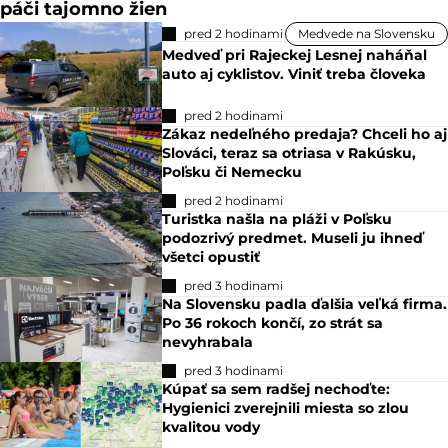
páči tajomno žien
pred 2 hodinami
Medvede na Slovensku
Medveď pri Rajeckej Lesnej naháňal
auto aj cyklistov. Viniť treba človeka
pred 2 hodinami
Zákaz nedeľného predaja? Chceli ho aj
Slováci, teraz sa otriasa v Rakúsku,
Poľsku či Nemecku
pred 2 hodinami
Turistka našla na pláži v Poľsku
podozrivý predmet. Museli ju ihneď
všetci opustiť
pred 3 hodinami
Na Slovensku padla ďalšia veľká firma.
Po 36 rokoch končí, zo strát sa
nevyhrabala
pred 3 hodinami
Kúpať sa sem radšej nechoďte:
Hygienici zverejnili miesta so zlou
kvalitou vody