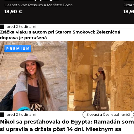
Liesbeth van Rossum a Mariëtte Boon
Bizar
18,90 €
18,9
pred 2 hodinami
Zrážka vlaku s autom pri Starom Smokovci: Železničná
doprava je prerušená
pred 2 hodinami
Slováci a Česi v zahraničí
Nikol sa presťahovala do Egypta: Ramadán som
si upravila a držala pôst 14 dní. Miestnym sa