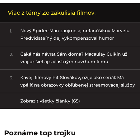
Viac z témy Zo zákulisia filmov:
Nový Spider-Man zaujme aj nefanúšikov Marvelu.
1.
Predvídateľný dej vykompenzoval humor
Čaká nás návrat Sám doma? Macaulay Culkin už
2.
vraj prišiel aj s vlastným návrhom filmu
Kavej, filmový hit Slovákov, ožije ako seriál: Má
3.
vpáliť na obrazovky obľúbenej streamovacej služby
Zobraziť všetky články (65)
Poznáme top trojku