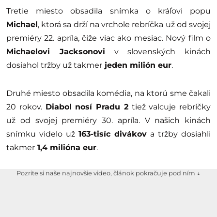
Tretie miesto obsadila snímka o kráľovi popu
Michael
, ktorá sa drží na vrchole rebríčka už od svojej
premiéry 22. apríla, čiže viac ako mesiac. Nový film o
Michaelovi Jacksonovi
v slovenských kinách
dosiahol tržby už takmer
jeden milión eur
.
Druhé miesto obsadila komédia, na ktorú sme čakali
20 rokov.
Diabol nosí Pradu 2
tiež valcuje rebríčky
už od svojej premiéry 30. apríla. V našich kinách
snímku videlo už
163-tisíc divákov
a tržby dosiahli
takmer
1,4 milióna eur
.
Pozrite si naše najnovšie video, článok pokračuje pod ním ↓