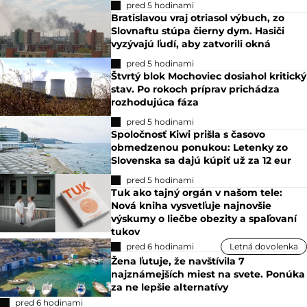
pred 5 hodinami
Bratislavou vraj otriasol výbuch, zo
Slovnaftu stúpa čierny dym. Hasiči
vyzývajú ľudí, aby zatvorili okná
pred 5 hodinami
Štvrtý blok Mochoviec dosiahol kritický
stav. Po rokoch príprav prichádza
rozhodujúca fáza
pred 5 hodinami
Spoločnosť Kiwi prišla s časovo
obmedzenou ponukou: Letenky zo
Slovenska sa dajú kúpiť už za 12 eur
pred 5 hodinami
Tuk ako tajný orgán v našom tele:
Nová kniha vysvetľuje najnovšie
výskumy o liečbe obezity a spaľovaní
tukov
pred 6 hodinami
Letná dovolenka
Žena ľutuje, že navštívila 7
najznámejších miest na svete. Ponúka
za ne lepšie alternatívy
pred 6 hodinami