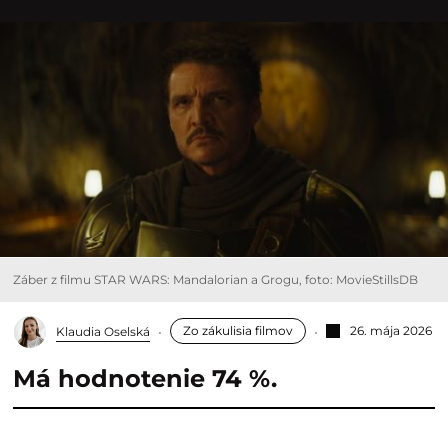
Záber z filmu STAR WARS: Mandalorian a Grogu, foto: MovieStillsDB
Zo zákulisia filmov
26. mája 2026
Klaudia Oselská
Má hodnotenie 74 %.