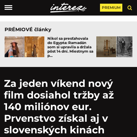
PREMIUM
PRÉMIOVÉ články
Nikol sa presťahovala
do Egypta: Ramadán
som si upravila a držala
pôst 14 dní. Miestnym sa
p...
Za jeden víkend nový
film dosiahol tržby až
140 miliónov eur.
Prvenstvo získal aj v
slovenských kinách