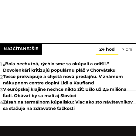
NAJČÍTANEJŠIE
24 hod
7 dní
„Bola nechutná, rýchlo sme sa okúpali a odišli.“
1
Dovolenkári kritizujú populárnu pláž v Chorvátsku
Tesco prekvapuje a chystá novú predajňu. V známom
2
nákupnom centre doplní Lidl a Kaufland
V európskej krajine nechce nikto žiť: Ušlo už 2,5 milióna
3
ľudí. Obávať by sa mali aj Slováci
Zásah na termálnom kúpalisku: Viac ako sto návštevníkov
4
sa sťažuje na zdravotné ťažkosti