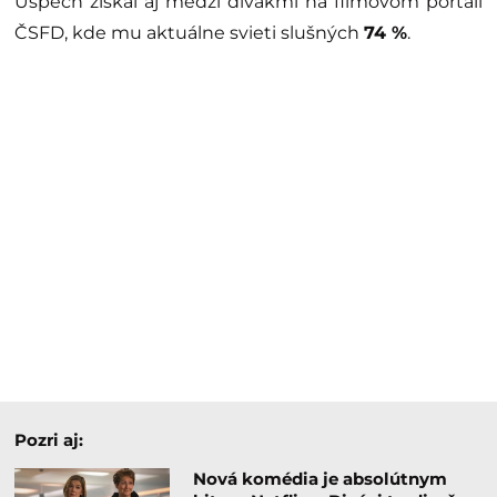
Úspech získal aj medzi divákmi na filmovom portáli
ČSFD, kde mu aktuálne svieti slušných
74 %
.
Pozri aj:
Nová komédia je absolútnym