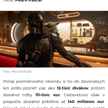
herec
Pedro Pascal
.
Foto: MovieStillsDB
Počas premiérového víkendu si ho do slovenských
kín prišlo pozrieť viac ako
12-tisíc divákov
, pričom
dosiahol tržby
111-tisíc eur
. Celosvetovo však v
prepočte dosiahol približne až
140 miliónov eur
.