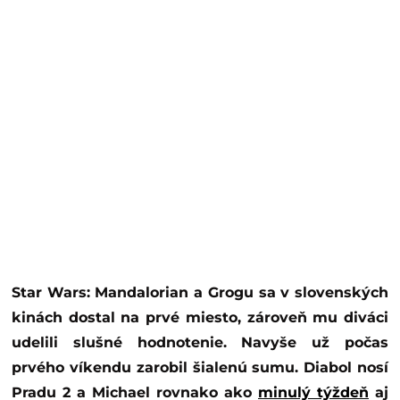
Star Wars: Mandalorian a Grogu sa v slovenských
kinách dostal na prvé miesto, zároveň mu diváci
udelili slušné hodnotenie. Navyše už počas
prvého víkendu zarobil šialenú sumu. Diabol nosí
Pradu 2 a Michael rovnako ako
minulý týždeň
aj