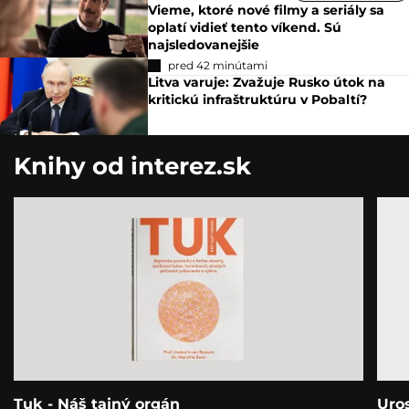
Vieme, ktoré nové filmy a seriály sa
oplatí vidieť tento víkend. Sú
najsledovanejšie
pred 42 minútami
Litva varuje: Zvažuje Rusko útok na
kritickú infraštruktúru v Pobaltí?
Knihy od interez.sk
Tuk - Náš tajný orgán
Uro