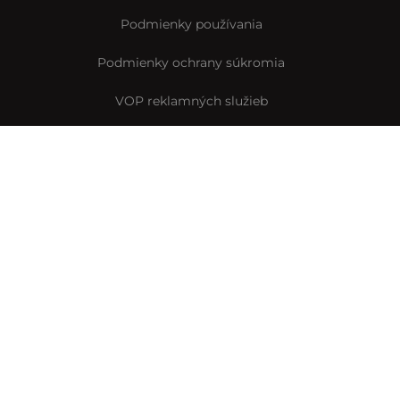
Podmienky používania
Podmienky ochrany súkromia
VOP reklamných služieb
VOP predplatného
Archív VOP predplatného
Pravidlá Instagramovej súťaže
Reklamačný formulár
Vyhlásenie o prístupnosti
© Interez.sk 2014-2026
Byť smart je interez