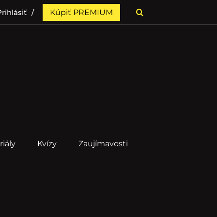
rihlásiť
Kúpiť PREMIUM
riály
Kvízy
Zaujímavosti