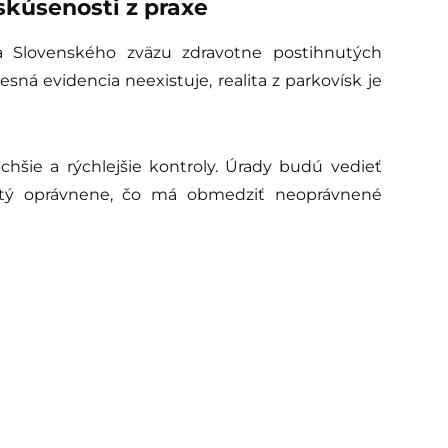
skúsenosti z praxe
 Slovenského zväzu zdravotne postihnutých
resná evidencia neexistuje, realita z parkovísk je
uchšie a rýchlejšie kontroly. Úrady budú vedieť
žitý oprávnene, čo má obmedziť neoprávnené