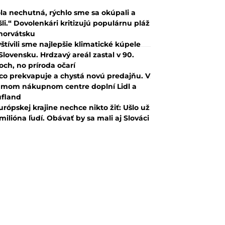
la nechutná, rýchlo sme sa okúpali a
šli.“ Dovolenkári kritizujú populárnu pláž
horvátsku
štívili sme najlepšie klimatické kúpele
Slovensku. Hrdzavý areál zastal v 90.
och, no príroda očarí
co prekvapuje a chystá novú predajňu. V
mom nákupnom centre doplní Lidl a
fland
urópskej krajine nechce nikto žiť: Ušlo už
 milióna ľudí. Obávať by sa mali aj Slováci