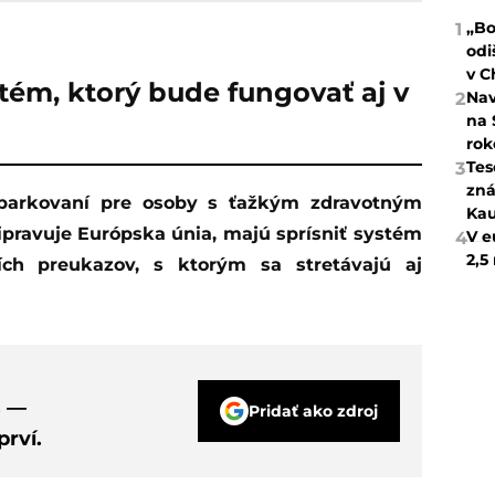
„Bo
1
odi
v C
tém, ktorý bude fungovať aj v
Nav
2
na 
rok
Tes
3
zná
Kau
ripravuje Európska únia, majú sprísniť systém
V e
4
2,5
ích preukazov, s ktorým sa stretávajú aj
s —
Pridať ako zdroj
rví.