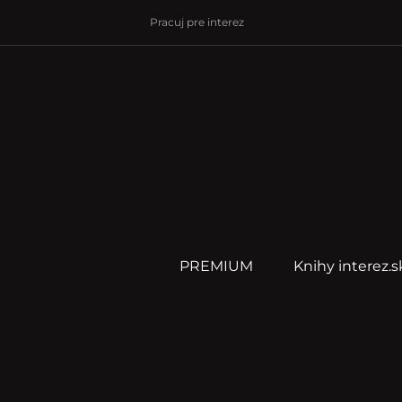
Pracuj pre interez
PREMIUM
Knihy interez.s