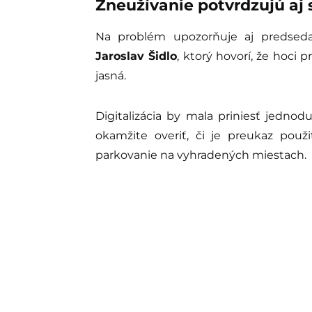
Zneužívanie potvrdzujú aj 
Na problém upozorňuje aj predseda
Jaroslav Šidlo
, ktorý hovorí, že hoci p
jasná.
Digitalizácia by mala priniesť jednod
okamžite overiť, či je preukaz pou
parkovanie na vyhradených miestach.