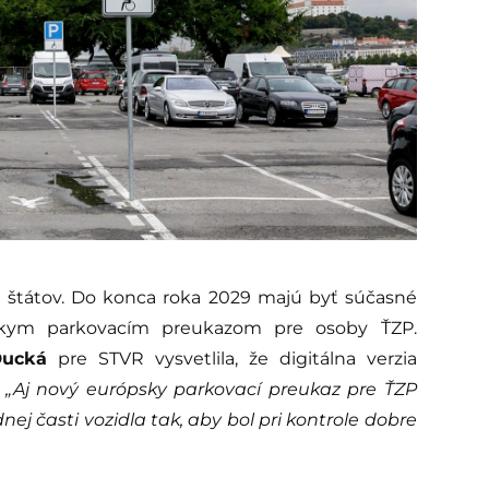
štátov. Do konca roka 2029 majú byť súčasné
kym parkovacím preukazom pre osoby ŤZP.
Ducká
pre STVR vysvetlila, že digitálna verzia
.
„Aj nový európsky parkovací preukaz pre ŤZP
j časti vozidla tak, aby bol pri kontrole dobre