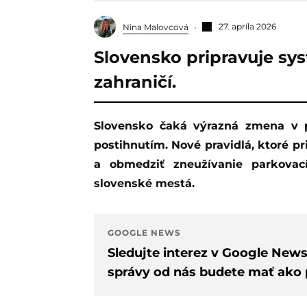
27. apríla 2026
Nina Malovcová
Slovensko pripravuje sys
zahraničí.
Slovensko čaká výrazná zmena v parkovaní pre osoby s ťažkým zdravotným
postihnutím. Nové pravidlá, ktoré p
a obmedziť zneužívanie parkovac
slovenské mestá.
GOOGLE NEWS
Sledujte interez v Google New
správy od nás budete mať ako p