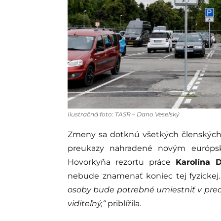
Ilustračná foto: TASR – Dano Veselský
Zmeny sa dotknú všetkých členských 
preukazy nahradené novým európs
Hovorkyňa rezortu práce
Karolína 
nebude znamenať koniec tej fyzickej
osoby bude potrebné umiestniť v predne
viditeľný,“
priblížila.