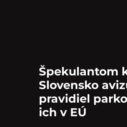
Špekulantom kl
Slovensko avi
pravidiel parko
ich v EÚ