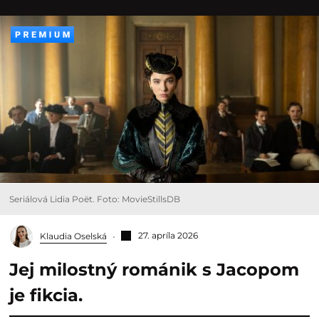
Seriálová Lidia Poët. Foto: MovieStillsDB
27. apríla 2026
Klaudia Oselská
Jej milostný románik s Jacopom
je fikcia.