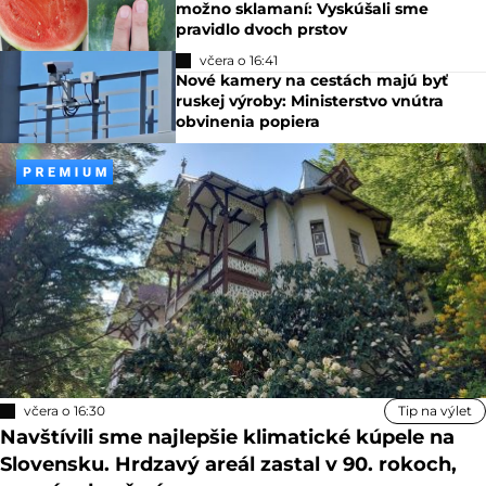
možno sklamaní: Vyskúšali sme
pravidlo dvoch prstov
včera o 16:41
Nové kamery na cestách majú byť
ruskej výroby: Ministerstvo vnútra
obvinenia popiera
včera o 16:30
Tip na výlet
Navštívili sme najlepšie klimatické kúpele na
Slovensku. Hrdzavý areál zastal v 90. rokoch,