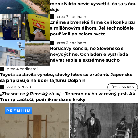
mení: Nikto nevie vysvetliť, čo sa s ňou
deje
pred 2 hodinami
Známa slovenská firma čelí konkurzu
a miliónovým dlhom. Jej technológie
používali po celom svete
pred 3 hodinami
Horúčavy končia, no Slovensko si
nevydýchne. Ochladenie vystrieda
návrat tepla a extrémne sucho
pred 4 hodinami
Toyota zastavila výrobu, stovky letov sú zrušené. Japonsko
sa pripravuje na úder tajfúnu Dolphin
včera o 20:28
Útok na Irán
„Zhasne celý Perzský záliv,“: Teherán dvíha varovný prst. Ak
Trump zaútočí, podnikne rázne kroky