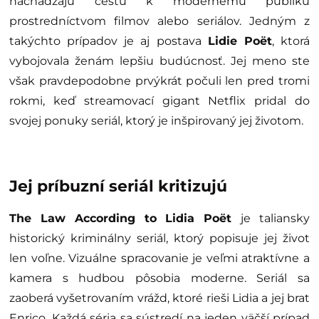
nachádzajú cestu k modernému publiku
prostredníctvom filmov alebo seriálov. Jedným z
takýchto prípadov je aj postava
Lidie Poët
, ktorá
vybojovala ženám lepšiu budúcnosť. Jej meno ste
však pravdepodobne prvýkrát počuli len pred tromi
rokmi, keď streamovací gigant Netflix pridal do
svojej ponuky seriál, ktorý je inšpirovaný jej životom.
Jej príbuzní seriál kritizujú
The Law According to Lidia Poët
je taliansky
historický kriminálny seriál, ktorý popisuje jej život
len voľne. Vizuálne spracovanie je veľmi atraktívne a
kamera s hudbou pôsobia moderne. Seriál sa
zaoberá vyšetrovaním vrážd, ktoré rieši Lidia a jej brat
Enrico. Každá séria sa sústredí na jeden väčší prípad