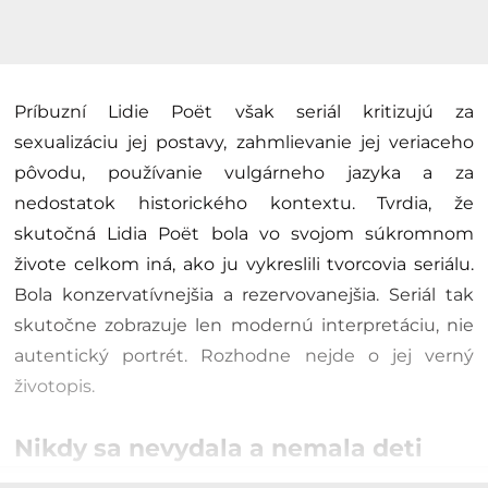
Príbuzní Lidie Poët však seriál kritizujú za
sexualizáciu jej postavy, zahmlievanie jej veriaceho
pôvodu, používanie vulgárneho jazyka a za
nedostatok historického kontextu. Tvrdia, že
skutočná Lidia Poët bola vo svojom súkromnom
živote celkom iná, ako ju vykreslili tvorcovia seriálu.
Bola konzervatívnejšia a rezervovanejšia. Seriál tak
skutočne zobrazuje len modernú interpretáciu, nie
autentický portrét. Rozhodne nejde o jej verný
životopis.
Nikdy sa nevydala a nemala deti