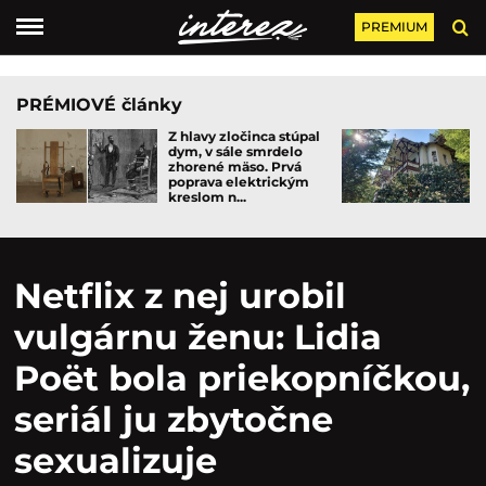
PREMIUM
PRÉMIOVÉ články
Z hlavy zločinca stúpal
dym, v sále smrdelo
zhorené mäso. Prvá
poprava elektrickým
kreslom n...
Netflix z nej urobil
vulgárnu ženu: Lidia
Poët bola priekopníčkou,
seriál ju zbytočne
sexualizuje