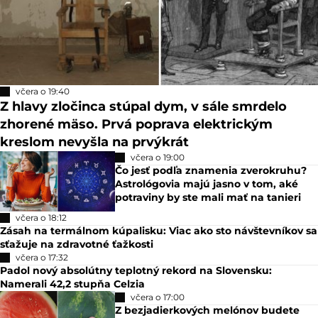
včera o 19:40
Z hlavy zločinca stúpal dym, v sále smrdelo
zhorené mäso. Prvá poprava elektrickým
kreslom nevyšla na prvýkrát
včera o 19:00
Čo jesť podľa znamenia zverokruhu?
Astrológovia majú jasno v tom, aké
potraviny by ste mali mať na tanieri
včera o 18:12
Zásah na termálnom kúpalisku: Viac ako sto návštevníkov sa
sťažuje na zdravotné ťažkosti
včera o 17:32
Padol nový absolútny teplotný rekord na Slovensku:
Namerali 42,2 stupňa Celzia
včera o 17:00
Z bezjadierkových melónov budete