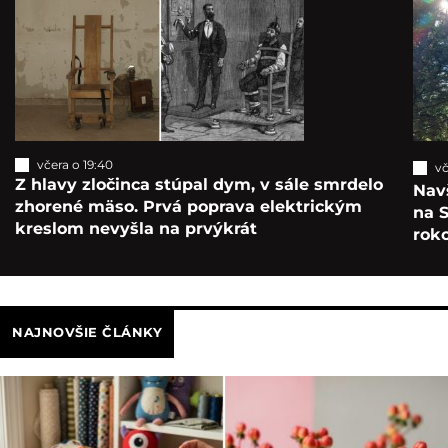
včera o 19:40
vč
Z hlavy zločinca stúpal dym, v sále smrdelo
Navš
zhorené mäso. Prvá poprava elektrickým
na S
kreslom nevyšla na prvýkrát
roko
NAJNOVŠIE ČLÁNKY