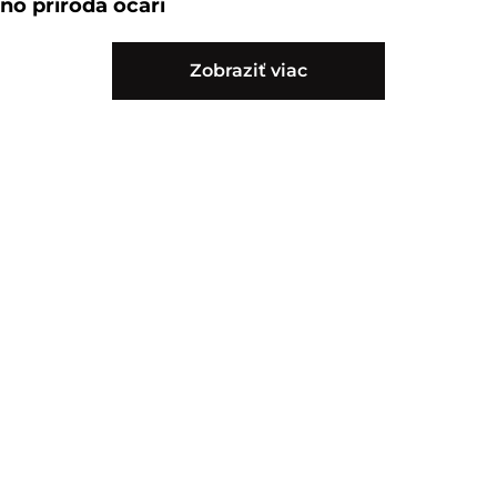
no príroda očarí
Zobraziť viac