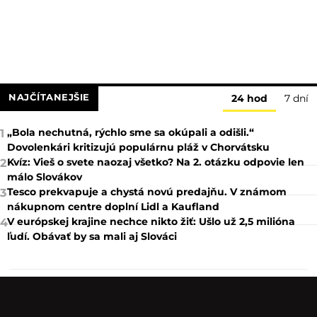
NAJČÍTANEJŠIE
24 hod
7 dní
„Bola nechutná, rýchlo sme sa okúpali a odišli.“
1
Dovolenkári kritizujú populárnu pláž v Chorvátsku
Kvíz: Vieš o svete naozaj všetko? Na 2. otázku odpovie len
2
málo Slovákov
Tesco prekvapuje a chystá novú predajňu. V známom
3
nákupnom centre doplní Lidl a Kaufland
V európskej krajine nechce nikto žiť: Ušlo už 2,5 milióna
4
ľudí. Obávať by sa mali aj Slováci