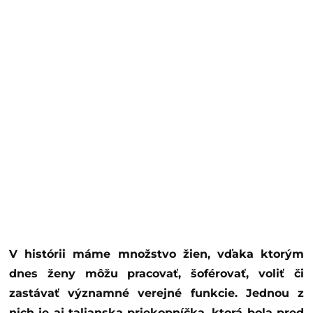
V histórii máme množstvo žien, vďaka ktorým
dnes ženy môžu pracovať, šoférovať, voliť či
zastávať významné verejné funkcie. Jednou z
nich je aj talianska priekopníčka, ktorá bola pred