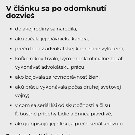
V článku sa po odomknutí
dozvieš
do akej rodiny sa narodila;
ako začala jej právnická kariéra;
prečo bola z advokátskej kancelárie vylúčená;
koľko rokov trvalo, kým mohla oficiálne začať
vykonávať advokátsku prácu;
ako bojovala za rovnoprávnosť žien;
akú prácu vykonávala počas druhej svetovej
vojny;
v čom sa seriál líši od skutočnosti a či sú
ľúbostné príbehy Lidie a Enrica pravdivé;
ako ju opisujú jej blízki, a prečo seriál kritizujú.