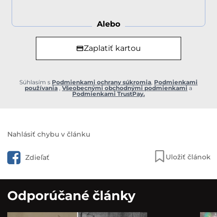
Alebo
Zaplatiť kartou
Súhlasím s
Podmienkami ochrany súkromia
,
Podmienkami
používania
,
Všeobecnými obchodnými podmienkami
a
Podmienkami TrustPay.
Nahlásiť chybu v článku
Uložiť článok
Zdieľať
Odporúčané články