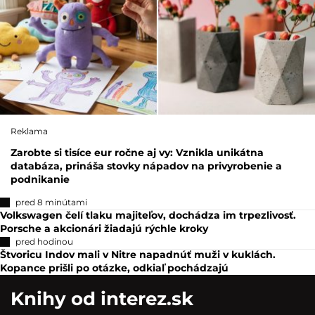
Reklama
Zarobte si tisíce eur ročne aj vy: Vznikla unikátna
databáza, prináša stovky nápadov na privyrobenie a
podnikanie
pred 8 minútami
Volkswagen čelí tlaku majiteľov, dochádza im trpezlivosť.
Porsche a akcionári žiadajú rýchle kroky
pred hodinou
Štvoricu Indov mali v Nitre napadnúť muži v kuklách.
Kopance prišli po otázke, odkiaľ pochádzajú
Knihy od interez.sk