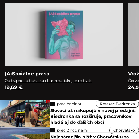
(A)Sociálne prasa
Vra
Od trápneho ticha ku charizmatickej primitivite
Červe
19,69 €
24,
pred hodinou
Reťazec Biedronka
Slováci už nakupujú v novej predajni.
Biedronka sa rozširuje, pracovníkov
hľadá aj do ďalších obcí
pred 2 hodinami
Chorvátsko
Najznámejšia pláž v Chorvátsku sa