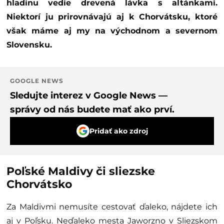
hladinu vedie drevená lávka s altánkami.
Niektorí ju prirovnávajú aj k Chorvátsku, ktoré
však máme aj my na východnom a severnom
Slovensku.
GOOGLE NEWS
Sledujte interez v Google News —
správy od nás budete mať ako prví.
Pridať ako zdroj
Poľské Maldivy či sliezske
Chorvátsko
Za Maldivmi nemusíte cestovať ďaleko, nájdete ich
aj v Poľsku. Neďaleko mesta Jaworzno v Sliezskom