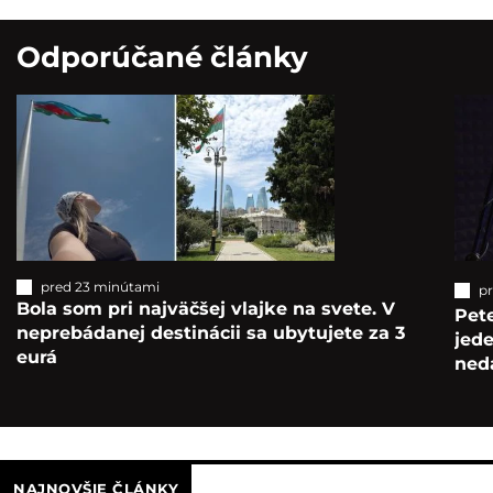
Odporúčané články
pred 23 minútami
p
Bola som pri najväčšej vlajke na svete. V
Pete
neprebádanej destinácii sa ubytujete za 3
jede
eurá
ned
NAJNOVŠIE ČLÁNKY