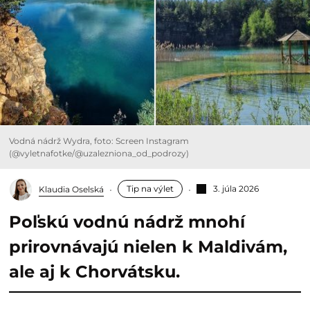
Vodná nádrž Wydra, foto: Screen Instagram
(@vyletnafotke/@uzalezniona_od_podrozy)
Tip na výlet
3. júla 2026
Klaudia Oselská
Poľskú vodnú nádrž mnohí
prirovnávajú nielen k Maldivám,
ale aj k Chorvátsku.