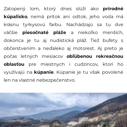
Zatopený lom, ktorý dnes slúži ako
prírodné
kúpalisko
, nemá prítok ani odtok, jeho voda má
krásnu tyrkysovú farbu. Nachádzajú sa tu dve
väčšie
piesočnaté pláže
a niekoľko menších,
dokonca je tu aj nudistická pláž. Tiež bufety s
občerstvením a neďaleko aj motorest. Aj preto je
počas letných mesiacov
obľúbenou rekreačnou
oblasťou
pre miestnych i cudzincov, ktorí ho
využívajú na
kúpanie
. Kúpanie je tu však povolené
len na vlastné nebezpečenstvo.