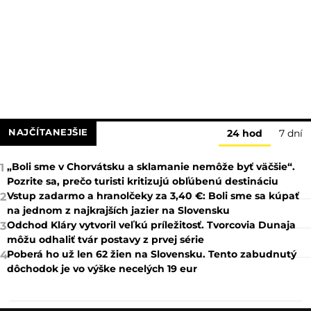
NAJČÍTANEJŠIE
24 hod
7 dní
„Boli sme v Chorvátsku a sklamanie nemôže byť väčšie“.
1
Pozrite sa, prečo turisti kritizujú obľúbenú destináciu
Vstup zadarmo a hranolčeky za 3,40 €: Boli sme sa kúpať
2
na jednom z najkrajších jazier na Slovensku
Odchod Kláry vytvoril veľkú príležitosť. Tvorcovia Dunaja
3
môžu odhaliť tvár postavy z prvej série
Poberá ho už len 62 žien na Slovensku. Tento zabudnutý
4
dôchodok je vo výške necelých 19 eur