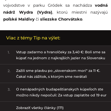
vojvodstve v parku Gródek sa nachádza
vodná
nádrž Wydra (Vydra)
, ktorú miestni nazývajú
poľské Maldivy
či
sliezske Chorvátsko
.
Viac z témy Tip na výlet:
Vstup zadarmo a hranolčeky za 3,40 €: Boli sme sa
1.
kúpať na jednom z najkrajších jazier na Slovensku
Zažili sme plavbu po „slovenskom mori“ za 11 €.
2.
Čakal nás zážitok, s ktorým sme nerátali
O nenápadných budapeštianskych kúpeľoch ste
3.
možno nikdy nepočuli: Za vstup zaplatíte od 19 eur
Zobraziť všetky články (171)