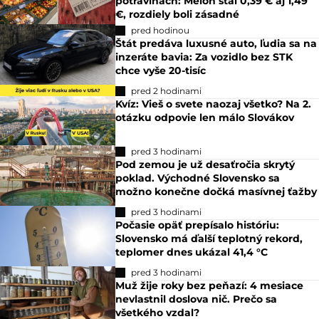
potravinách: Melón stál 0,39 € aj 1,49
€, rozdiely boli zásadné
pred hodinou
Štát predáva luxusné auto, ľudia sa na
inzeráte bavia: Za vozidlo bez STK
chce vyše 20-tisíc
pred 2 hodinami
Kvíz: Vieš o svete naozaj všetko? Na 2.
otázku odpovie len málo Slovákov
pred 3 hodinami
Pod zemou je už desaťročia skrytý
poklad. Východné Slovensko sa
možno konečne dočká masívnej ťažby
pred 3 hodinami
Počasie opäť prepísalo históriu:
Slovensko má ďalší teplotný rekord,
teplomer dnes ukázal 41,4 °C
pred 3 hodinami
Muž žije roky bez peňazí: 4 mesiace
nevlastnil doslova nič. Prečo sa
všetkého vzdal?