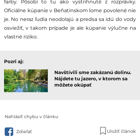
farby. Pôsobí to tu ako vystrihnuté z rozprávky.
Oficiálne kúpanie v Beňatinskom lome povolené nie
je. No neraz ľudia neodolajú a predsa sa idú do vody
osviežiť, v takom prípade je ale kúpanie výlučne na
vlastné riziko.
Pozri aj:
Navštívili sme zakázanú dolinu.
Nájdete tu jazero, v ktorom sa
môžete okúpať
Nahlásiť chybu v článku
Uložiť článok
Zdieľať