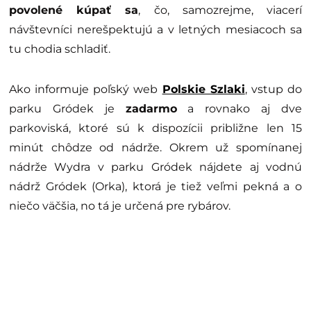
povolené kúpať sa
, čo, samozrejme, viacerí
návštevníci nerešpektujú a v letných mesiacoch sa
tu chodia schladiť.
Ako informuje poľský web
Polskie Szlaki
, vstup do
parku Gródek je
zadarmo
a rovnako aj dve
parkoviská, ktoré sú k dispozícii približne len 15
minút chôdze od nádrže. Okrem už spomínanej
nádrže Wydra v parku Gródek nájdete aj vodnú
nádrž Gródek (Orka), ktorá je tiež veľmi pekná a o
niečo väčšia, no tá je určená pre rybárov.