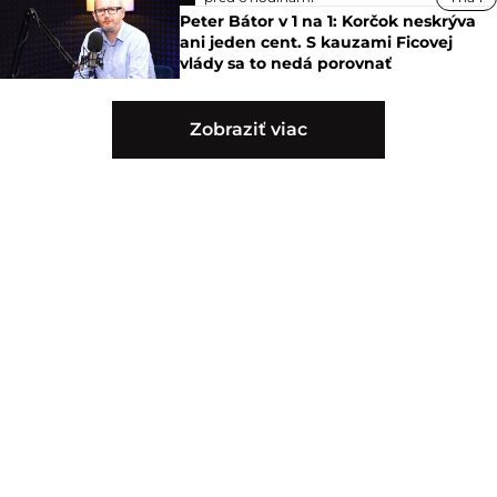
Peter Bátor v 1 na 1: Korčok neskrýva
ani jeden cent. S kauzami Ficovej
vlády sa to nedá porovnať
Zobraziť viac