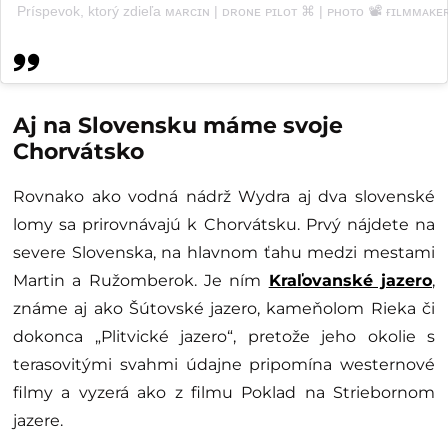
Príspevok, ktorý zdieľa ᴍᴀʀᴄɪɴ | ᴅʀᴏɴᴇ ᴘɪʟᴏᴛ ⌘ | ᴘʜᴏᴛᴏ 📽 ғɪʟᴍᴍᴀᴋᴇ
Aj na Slovensku máme svoje
Chorvátsko
Rovnako ako vodná nádrž Wydra aj dva slovenské
lomy sa prirovnávajú k Chorvátsku. Prvý nájdete na
severe Slovenska, na hlavnom ťahu medzi mestami
Martin a Ružomberok. Je ním
Kraľovanské jazero
,
známe aj ako Šútovské jazero, kameňolom Rieka či
dokonca „Plitvické jazero“, pretože jeho okolie s
terasovitými svahmi údajne pripomína westernové
filmy a vyzerá ako z filmu Poklad na Striebornom
jazere.