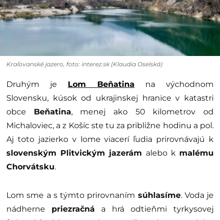
Kraľovanské jazero, foto: interez.sk (Klaudia Oselská)
Druhým je
Lom Beňatina
na východnom
Slovensku, kúsok od ukrajinskej hranice v katastri
obce
Beňatina
, menej ako 50 kilometrov od
Michaloviec, a z Košíc ste tu za približne hodinu a pol.
Aj toto jazierko v lome viacerí ľudia prirovnávajú k
slovenským Plitvickým jazerám
alebo k
malému
Chorvátsku
.
Lom sme a s týmto prirovnaním
súhlasíme
. Voda je
nádherne
priezračná
a hrá odtieňmi tyrkysovej