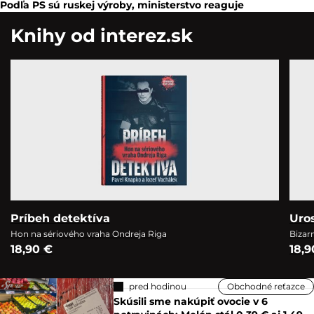
Podľa PS sú ruskej výroby, ministerstvo reaguje
Knihy od interez.sk
Príbeh detektíva
Uro
Hon na sériového vraha Ondreja Riga
Bizar
18,90 €
18,9
pred hodinou
Obchodné reťazce
Skúsili sme nakúpiť ovocie v 6