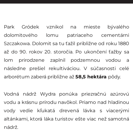
Park Gródek vznikol na mieste bývalého
dolomitového lomu patriaceho cementárni
Szczakowa. Dolomit sa tu ťažil približne od roku 1880
až do 90. rokov 20. storočia. Po ukončení ťažby sa
lom prirodzene zaplnil podzemnou vodou a
následne prešiel rekultiváciou. V súčasnosti celé
arborétum zaberá približne až
58,5 hektára
pôdy.
Vodná nádrž Wydra ponúka priezračnú azúrovú
vodu a krásnu prírodu navôkol. Priamo nad hladinou
vody vedie kľukatá drevená lávka s viacerými
altánkami, ktorá láka turistov ešte viac než samotná
nádrž.