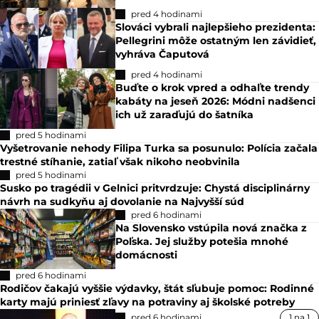
pred 4 hodinami
Slováci vybrali najlepšieho prezidenta:
Pellegrini môže ostatným len závidieť,
vyhráva Čaputová
pred 4 hodinami
Buďte o krok vpred a odhaľte trendy
kabáty na jeseň 2026: Módni nadšenci
ich už zaraďujú do šatníka
pred 5 hodinami
Vyšetrovanie nehody Filipa Turka sa posunulo: Polícia začala
trestné stíhanie, zatiaľ však nikoho neobvinila
pred 5 hodinami
Susko po tragédii v Gelnici pritvrdzuje: Chystá disciplinárny
návrh na sudkyňu aj dovolanie na Najvyšší súd
pred 6 hodinami
Na Slovensko vstúpila nová značka z
Poľska. Jej služby potešia mnohé
domácnosti
pred 6 hodinami
Rodičov čakajú vyššie výdavky, štát sľubuje pomoc: Rodinné
karty majú priniesť zľavy na potraviny aj školské potreby
pred 6 hodinami
1 na 1