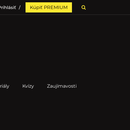
rihlásiť
Kúpiť PREMIUM
riály
Kvízy
Zaujímavosti