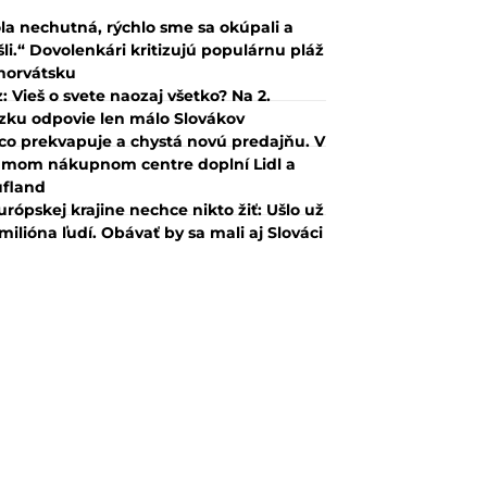
la nechutná, rýchlo sme sa okúpali a
šli.“ Dovolenkári kritizujú populárnu pláž
horvátsku
z: Vieš o svete naozaj všetko? Na 2.
zku odpovie len málo Slovákov
co prekvapuje a chystá novú predajňu. V
mom nákupnom centre doplní Lidl a
fland
urópskej krajine nechce nikto žiť: Ušlo už
 milióna ľudí. Obávať by sa mali aj Slováci