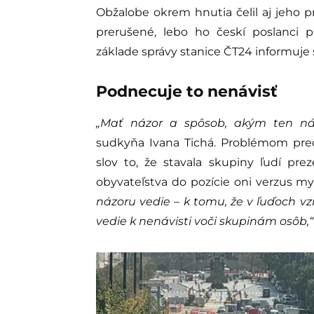
Obžalobe okrem hnutia čelil aj jeho 
prerušené, lebo ho českí poslanci 
základe správy stanice ČT24 informuje
Podnecuje to nenávisť
„Mať názor a spôsob, akým ten názo
sudkyňa Ivana Tichá. Problémom pre
slov to, že stavala skupiny ľudí pr
obyvateľstva do pozície oni verzus my
názoru vedie – k tomu, že v ľuďoch vz
vedie k nenávisti voči skupinám osôb,“