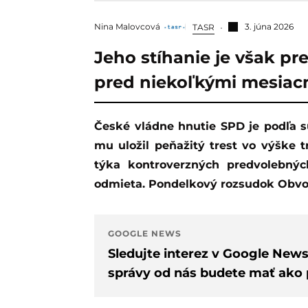
Nina Malovcová
3. júna 2026
TASR
Jeho stíhanie je však pr
pred niekoľkými mesiacm
České vládne hnutie SPD je podľa súdu vinné z podnecovania k nenávisti, za čo
mu uložil peňažitý trest vo výške t
týka kontroverzných predvolebnýc
odmieta. Pondelkový rozsudok Obvod
GOOGLE NEWS
Sledujte interez v Google New
správy od nás budete mať ako p