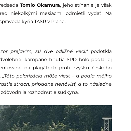
predseda
Tomio Okamura
, jeho stíhanie je však
pred niekoľkými mesiacmi odmietli vydať. Na
 spravodajkyňa TASR v Prahe.
r prejavím, sú dve odlišné veci,“
podotkla
dvolebnej kampane hnutia SPD bolo podľa jej
ezentované na plagátoch proti zvyšku českého
.
„Táto polarizácia môže viesť – a podľa môjho
rastie strach, prípadne nenávisť, a to následne
zdôvodnila rozhodnutie sudkyňa.