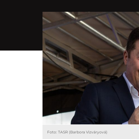
Foto: TASR (Barbora Vizváryová)