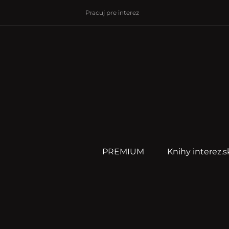
Pracuj pre interez
PREMIUM
Knihy interez.s