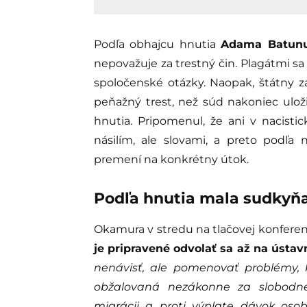
Podľa obhajcu hnutia
Adama Batun
nepovažuje za trestný čin. Plagátmi s
spoločenské otázky. Naopak, štátny 
peňažný trest, než súd nakoniec ulož
hnutia. Pripomenul, že ani v nacist
násilím, ale slovami, a preto podľ
premení na konkrétny útok.
Podľa hnutia mala sudkyňa
Okamura v stredu na tlačovej konferenci
je pripravené odvolať sa až na ústa
nenávisť, ale pomenovať problémy, 
obžalovaná nezákonne za slobodné 
migrácii a proti výplate dávok osob