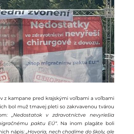
ov z kampane pred krajskými voľbami a voľbami
ich bol muž tmavej pleti so zakrvavenou tvárou
nom:
„Nedostatok v zdravotníctve nevyriešia
igračnému paktu EÚ“
. Na inom plagáte boli
 nich nápis:
„Hovoria, nech chodíme do školy, ale