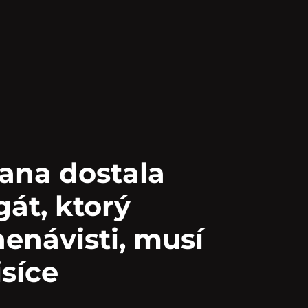
ana dostala
gát, ktorý
enávisti, musí
isíce