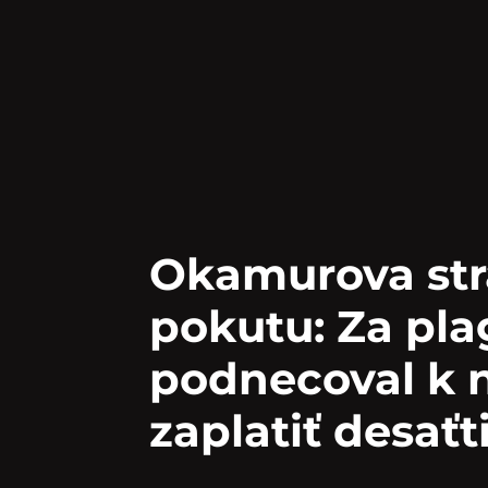
Okamurova str
pokutu: Za pla
podnecoval k n
zaplatiť desaťt