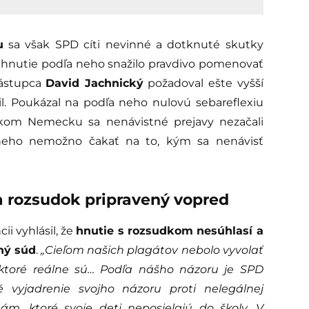
u
sa však SPD cíti nevinné a dotknuté skutky
a hnutie podľa neho snažilo pravdivo pomenovať
zástupca
David Jachnický
požadoval ešte vyšší
il. Poukázal na podľa neho nulovú sebareflexiu
ickom Nemecku sa nenávistné prejavy nezačali
a neho nemožno čakať na to, kým sa nenávisť
 rozsudok pripravený vopred
i vyhlásil, že
hnutie s rozsudkom nesúhlasí a
vný súd
.
„Cieľom našich plagátov nebolo vyvolať
ktoré reálne sú… Podľa nášho názoru je SPD
vyjadrenie svojho názoru proti nelegálnej
ám, ktoré svoje deti neposielajú do školy. V