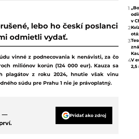
„Bo
1
odi
v C
erušené, lebo ho českí poslanci
Kví
2
otá
i odmietli vydať.
Tes
3
zná
Kau
V e
4
roch miliónov korún (124 000 eur). Kauza sa
2,5
h plagátov z roku 2024, hnutie však vinu
ného súdu pre Prahu 1 nie je právoplatný.
s —
Pridať ako zdroj
rví.