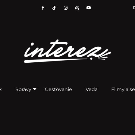
P
k
Správy
Cestovanie
Veda
Filmy a se