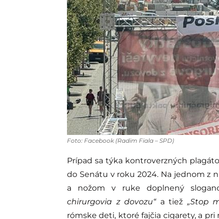
Foto: Facebook (Radim Fiala – SPD)
Prípad sa týka kontroverzných plagát
do Senátu v roku 2024. Na jednom z n
a nožom v ruke doplnený sloga
chirurgovia z dovozu“
a tiež
„Stop m
rómske deti, ktoré fajčia cigarety, a pri