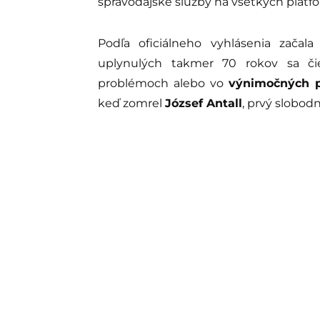
spravodajské služby na všetkých platf
Podľa oficiálneho vyhlásenia začala
uplynulých takmer 70 rokov sa čie
problémoch alebo vo
výnimočných p
keď zomrel
József Antall
, prvý slobod