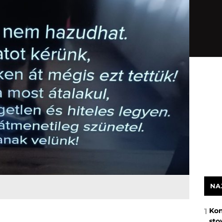
NA
Kon
1
sto