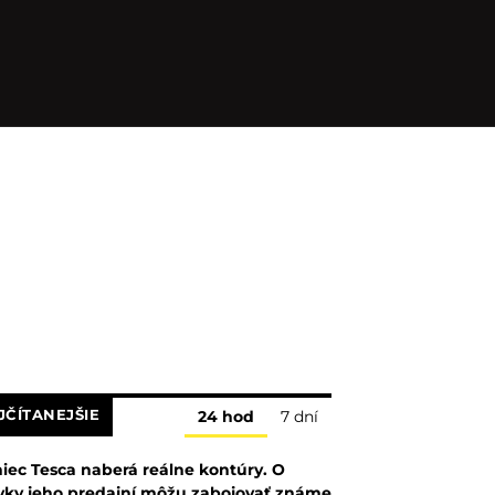
JČÍTANEJŠIE
24 hod
7 dní
iec Tesca naberá reálne kontúry. O
vky jeho predajní môžu zabojovať známe