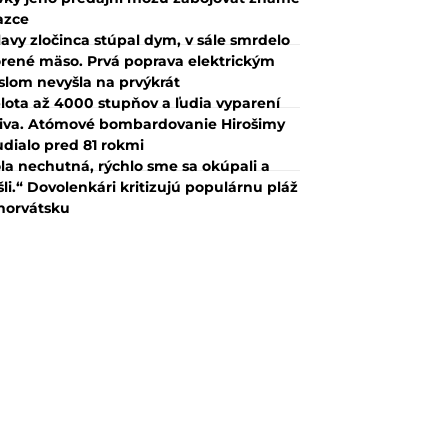
azce
lavy zločinca stúpal dym, v sále smrdelo
rené mäso. Prvá poprava elektrickým
slom nevyšla na prvýkrát
lota až 4000 stupňov a ľudia vyparení
iva. Atómové bombardovanie Hirošimy
udialo pred 81 rokmi
la nechutná, rýchlo sme sa okúpali a
šli.“ Dovolenkári kritizujú populárnu pláž
horvátsku