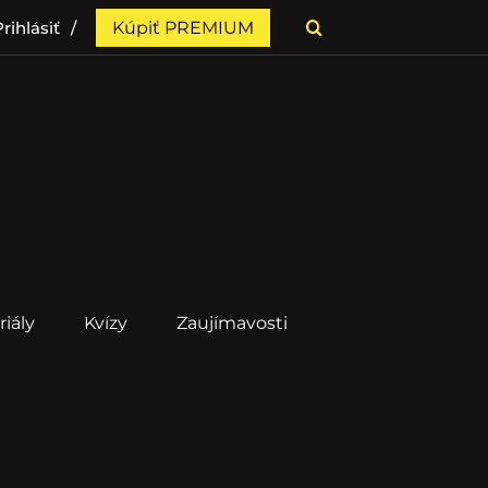
rihlásiť
Kúpiť PREMIUM
riály
Kvízy
Zaujímavosti