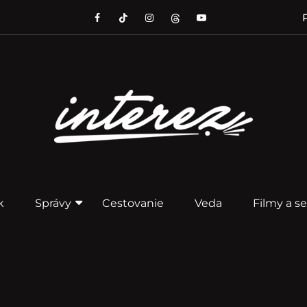
P
k
Správy
Cestovanie
Veda
Filmy a se