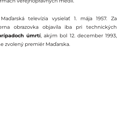
ormách verejnoprávnych médií.
 Maďarská televízia vysielať 1. mája 1957. Za
rna obrazovka objavila iba pri technických
rípadoch úmrtí
, akým bol 12. december 1993,
ne zvolený premiér Maďarska.