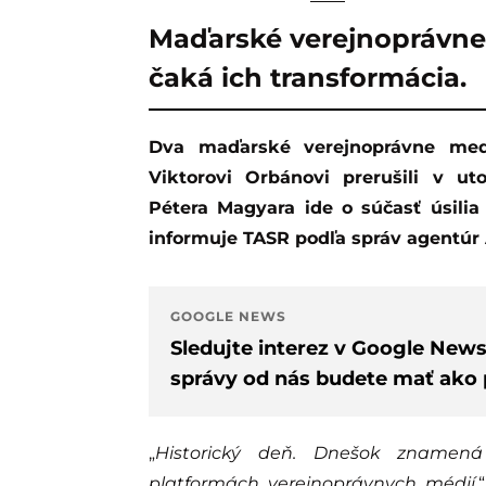
Maďarské verejnoprávne m
čaká ich transformácia.
Dva maďarské verejnoprávne mediálne okruhy blízke bývalému premiérovi
Viktorovi Orbánovi prerušili v ut
Pétera Magyara ide o súčasť úsilia
informuje TASR podľa správ agentúr 
GOOGLE NEWS
Sledujte interez v Google New
správy od nás budete mať ako p
„
Historický deň. Dnešok znamená 
platformách verejnoprávnych médií,