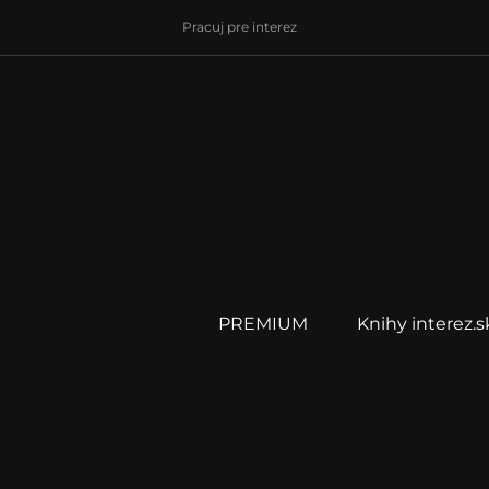
Pracuj pre interez
PREMIUM
Knihy interez.s