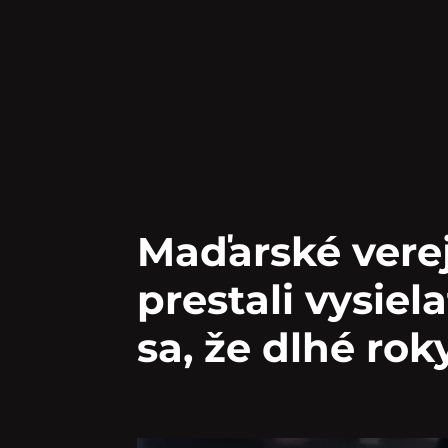
Maďarské vere
prestali vysiel
sa, že dlhé rok