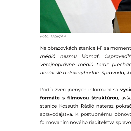
Foto: TASR/AP
Na obrazovkách stanice M1 sa momentá
médiá nesmú klamať. Ospravedlň
Verejnoprávne médiá teraz prechád
nezávislé a dôveryhodné. Spravodajst
Podľa zverejnených informácií sa
vysi
formáte s filmovou štruktúrou
, avš
stanice Kossuth Rádió nateraz pokra
spravodajstva. K postupnému obnovov
formovaním nového riaditeľstva spravo