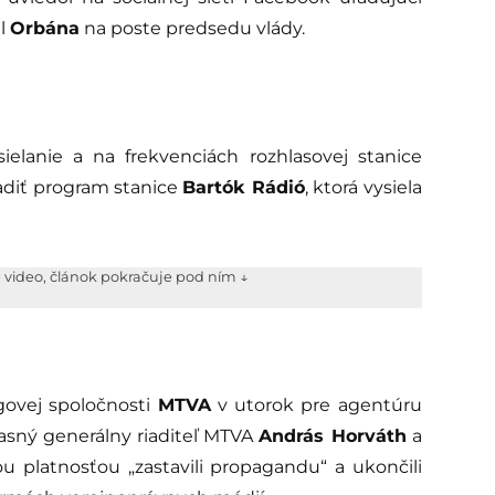
al
Orbána
na poste predsedu vlády.
sielanie a na frekvenciách rozhlasovej stanice
adiť program stanice
Bartók Rádió
, ktorá vysiela
e video, článok pokračuje pod ním ↓
govej spoločnosti
MTVA
v utorok pre agentúru
sný generálny riaditeľ MTVA
András Horváth
a
 platnosťou „zastavili propagandu“ a ukončili