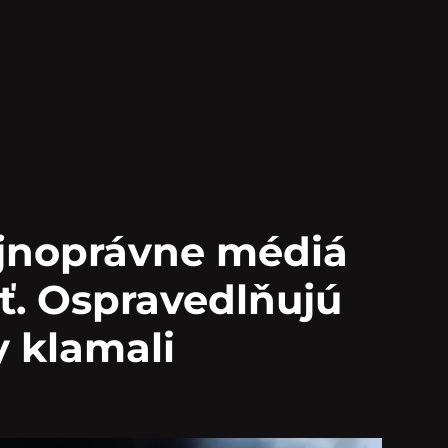
jnoprávne médiá
ať. Ospravedlňujú
y klamali