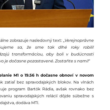
lne zobrazuje nasledovný text: „
Verejnoprávne
ujeme sa, že sme tak dlhé roky robili!
zajú transformáciou, aby boli v budúcnosti
vo je dočasne pozastavené. Zostaňte s nami!
“
elanie M1 o 19.56 h dočasne obnoví v novom
ak zatiaľ bez spravodajských blokov. Na vlnách
čuje program Bartók Rádia, avšak rovnako bez
aniu spravodajských relácií dôjde súbežne s
dajstva, dodáva MTI.