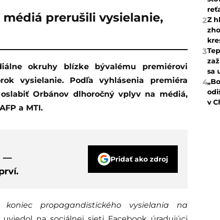
reť
édiá prerušili vysielanie,
Z h
2
zho
kre
Tep
3
zaž
sa 
orok vysielanie. Podľa vyhlásenia premiéra
„Bo
4
odi
 oslabiť Orbánov dlhoročný vplyv na médiá,
v C
AFP a MTI.
s —
Pridať ako zdroj
rví.
koniec propagandistického vysielania na
“ uviedol na sociálnej sieti Facebook úradujúci