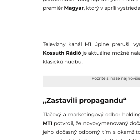
premiér
Magyar
, ktorý v apríli vystried
Televízny kanál M1 úplne prerušil vy
Kossuth Rádió
je aktuálne možné nal
klasickú hudbu.
Pozrite si naše najnovši
„Zastavili propagandu“
Tlačový a marketingový odbor holdin
MTI
potvrdil, že novovymenovaný doča
jeho dočasný odborný tím s okamžitou