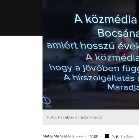
Foto: Facebook (Tisza Híradó)
Matej Mensatoris
7. júla 2026
TASR