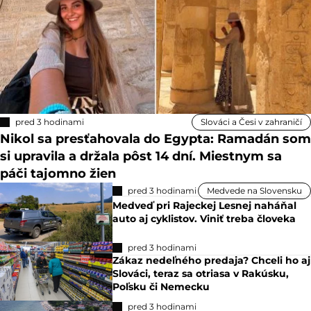
pred 3 hodinami
Slováci a Česi v zahraničí
Nikol sa presťahovala do Egypta: Ramadán som
si upravila a držala pôst 14 dní. Miestnym sa
páči tajomno žien
pred 3 hodinami
Medvede na Slovensku
Medveď pri Rajeckej Lesnej naháňal
auto aj cyklistov. Viniť treba človeka
pred 3 hodinami
Zákaz nedeľného predaja? Chceli ho aj
Slováci, teraz sa otriasa v Rakúsku,
Poľsku či Nemecku
pred 3 hodinami