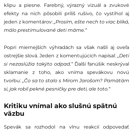
klipu a piesne. Farebný, výrazný vizuál a zvukové
efekty na nich pôsobili príliš rušivo, čo vystihol aj
jeden z komentárov:
„Prosím, ešte nech to viac bliká,
málo prestimulované deti máme.“
Popri miernejších výhradách sa však našli aj oveľa
ostrejšie slová. Jeden z komentujúcich napísal:
„Deti
si nezaslúžia takýto odpad.“
Ďalší fanúšik neskrýval
sklamanie z toho, ako vníma spevákovu novú
tvorbu:
„Čo sa to stalo s Mirom Jarošom? Pamätám
si, jak robil pekné pesničky pre deti, ale toto.“
Kritiku vnímal ako slušnú spätnú
väzbu
Spevák sa rozhodol na vlnu reakcií odpovedať