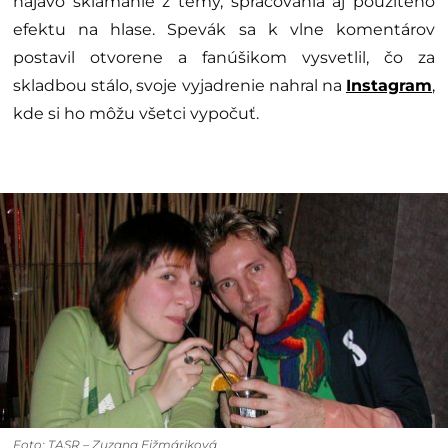
najavo sklamanie z témy, spracovania aj použitého
efektu na hlase. Spevák sa k vlne komentárov
postavil otvorene a fanúšikom vysvetlil, čo za
skladbou stálo, svoje vyjadrenie nahral na
Instagram
,
kde si ho môžu všetci vypočuť.
Foto: TASR – Zuzana Eižmáriková