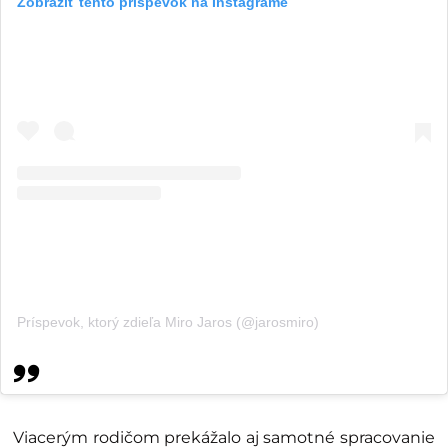
Zobraziť tento príspevok na Instagrame
Príspevok, ktorý zdieľa Miro Jaros (@jarosmiro)
Viacerým rodičom prekážalo aj samotné spracovanie