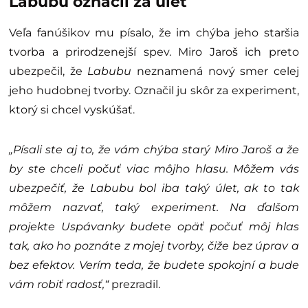
Labubu označil za úlet
Veľa fanúšikov mu písalo, že im chýba jeho staršia
tvorba a prirodzenejší spev. Miro Jaroš ich preto
ubezpečil, že
Labubu
neznamená nový smer celej
jeho hudobnej tvorby. Označil ju skôr za experiment,
ktorý si chcel vyskúšať.
„Písali ste aj to, že vám chýba starý Miro Jaroš a že
by ste chceli počuť viac môjho hlasu. Môžem vás
ubezpečiť, že Labubu bol iba taký úlet, ak to tak
môžem nazvať, taký experiment. Na ďalšom
projekte Uspávanky budete opäť počuť môj hlas
tak, ako ho poznáte z mojej tvorby, čiže bez úprav a
bez efektov. Verím teda, že budete spokojní a bude
vám robiť radosť,“
prezradil.