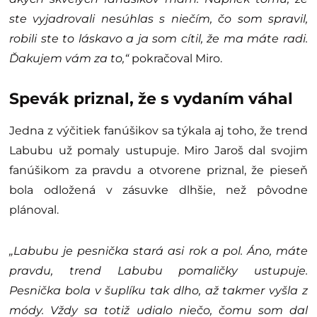
ste vyjadrovali nesúhlas s niečím, čo som spravil,
robili ste to láskavo a ja som cítil, že ma máte radi.
Ďakujem vám za to,“
pokračoval Miro.
Spevák priznal, že s vydaním váhal
Jedna z výčitiek fanúšikov sa týkala aj toho, že trend
Labubu už pomaly ustupuje. Miro Jaroš dal svojim
fanúšikom za pravdu a otvorene priznal, že pieseň
bola odložená v zásuvke dlhšie, než pôvodne
plánoval.
„Labubu je pesnička stará asi rok a pol. Áno, máte
pravdu, trend Labubu pomaličky ustupuje.
Pesnička bola v šuplíku tak dlho, až takmer vyšla z
módy. Vždy sa totiž udialo niečo, čomu som dal