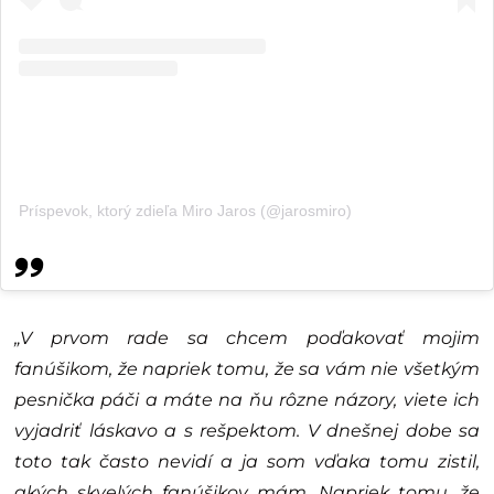
Príspevok, ktorý zdieľa Miro Jaros (@jarosmiro)
„V prvom rade sa chcem poďakovať mojim
fanúšikom, že napriek tomu, že sa vám nie všetkým
pesnička páči a máte na ňu rôzne názory, viete ich
vyjadriť láskavo a s rešpektom. V dnešnej dobe sa
toto tak často nevidí a ja som vďaka tomu zistil,
akých skvelých fanúšikov mám. Napriek tomu, že