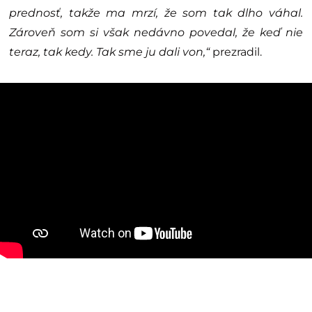
prednosť, takže ma mrzí, že som tak dlho váhal.
Zároveň som si však nedávno povedal, že keď nie
teraz, tak kedy. Tak sme ju dali von,“
prezradil.