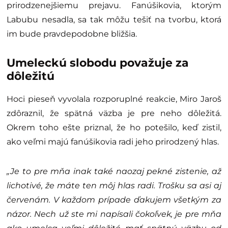
prirodzenejšiemu prejavu. Fanúšikovia, ktorým
Labubu nesadla, sa tak môžu tešiť na tvorbu, ktorá
im bude pravdepodobne bližšia.
Umeleckú slobodu považuje za
dôležitú
Hoci pieseň vyvolala rozporuplné reakcie, Miro Jaroš
zdôraznil, že spätná väzba je pre neho dôležitá.
Okrem toho ešte priznal, že ho potešilo, keď zistil,
ako veľmi majú fanúšikovia radi jeho prirodzený hlas.
„Je to pre mňa inak také naozaj pekné zistenie, až
lichotivé, že máte ten môj hlas radi. Trošku sa asi aj
červenám. V každom prípade ďakujem všetkým za
názor. Nech už ste mi napísali čokoľvek, je pre mňa