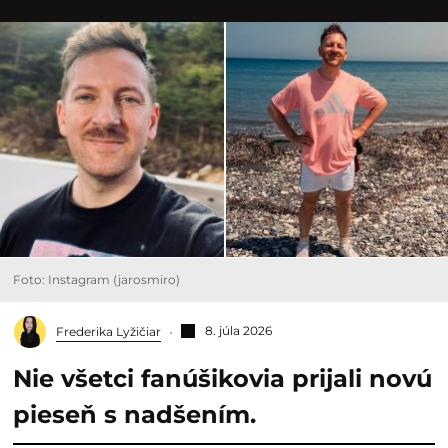
Foto: Instagram (jarosmiro)
8. júla 2026
Frederika Lyžičiar
Nie všetci fanúšikovia prijali novú
pieseň s nadšením.