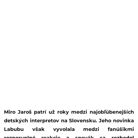
Miro Jaroš patrí už roky medzi najobľúbenejších
detských interpretov na Slovensku. Jeho novinka
Labubu však vyvolala medzi fanúšikmi
rozporuplné reakcie a spevák sa rozhodol