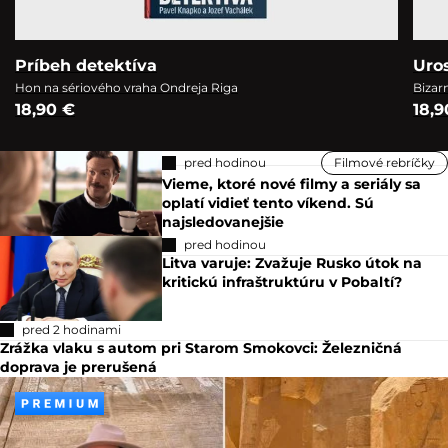
Príbeh detektíva
Uro
Hon na sériového vraha Ondreja Riga
Bizar
18,90 €
18,9
pred hodinou
Filmové rebríčky
Vieme, ktoré nové filmy a seriály sa
oplatí vidieť tento víkend. Sú
najsledovanejšie
pred hodinou
Litva varuje: Zvažuje Rusko útok na
kritickú infraštruktúru v Pobaltí?
pred 2 hodinami
Zrážka vlaku s autom pri Starom Smokovci: Železničná
doprava je prerušená