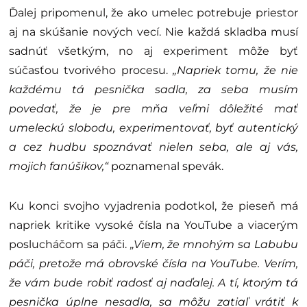
Ďalej pripomenul, že ako umelec potrebuje priestor
aj na skúšanie nových vecí. Nie každá skladba musí
sadnúť všetkým, no aj experiment môže byť
súčasťou tvorivého procesu.
„Napriek tomu, že nie
každému tá pesnička sadla, za seba musím
povedať, že je pre mňa veľmi dôležité mať
umeleckú slobodu, experimentovať, byť autentický
a cez hudbu spoznávať nielen seba, ale aj vás,
mojich fanúšikov,“
poznamenal spevák.
Ku konci svojho vyjadrenia podotkol, že pieseň má
napriek kritike vysoké čísla na YouTube a viacerým
poslucháčom sa páči.
„Viem, že mnohým sa Labubu
páči, pretože má obrovské čísla na YouTube. Verím,
že vám bude robiť radosť aj naďalej. A tí, ktorým tá
pesnička úplne nesadla, sa môžu zatiaľ vrátiť k