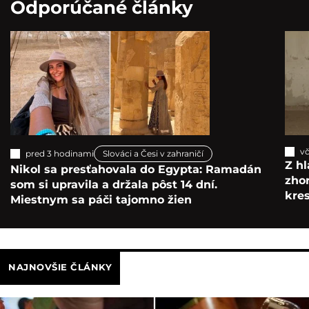
Odporúčané články
vč
pred 3 hodinami
Slováci a Česi v zahraničí
Z hl
Nikol sa presťahovala do Egypta: Ramadán
zho
som si upravila a držala pôst 14 dní.
kre
Miestnym sa páči tajomno žien
NAJNOVŠIE ČLÁNKY