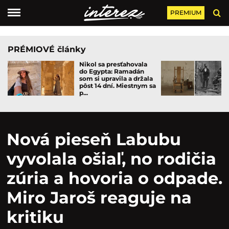
PREMIUM
PRÉMIOVÉ články
Nikol sa presťahovala
do Egypta: Ramadán
som si upravila a držala
pôst 14 dní. Miestnym sa
p...
Nová pieseň Labubu
vyvolala ošiaľ, no rodičia
zúria a hovoria o odpade.
Miro Jaroš reaguje na
kritiku