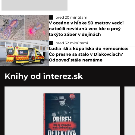
pred 20 minútami
V oceáne v hĺbke 50 metrov vedci
natočili nevídanú vec: Ide o prvý
takýto záber v dejinách
pred 32 minútami
Ľudia išli z kúpaliska do nemocnice:
Čo presne sa stalo v Diakovciach?
Odpoveď stále nemáme
Knihy od interez.sk