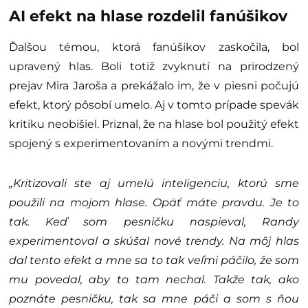
AI efekt na hlase rozdelil fanúšikov
Ďalšou témou, ktorá fanúšikov zaskočila, bol
upravený hlas. Boli totiž zvyknutí na prirodzený
prejav Mira Jaroša a prekážalo im, že v piesni počujú
efekt, ktorý pôsobí umelo. Aj v tomto prípade spevák
kritiku neobišiel. Priznal, že na hlase bol použitý efekt
spojený s experimentovaním a novými trendmi.
„Kritizovali ste aj umelú inteligenciu, ktorú sme
použili na mojom hlase. Opäť máte pravdu. Je to
tak. Keď som pesničku naspieval, Randy
experimentoval a skúšal nové trendy. Na môj hlas
dal tento efekt a mne sa to tak veľmi páčilo, že som
mu povedal, aby to tam nechal. Takže tak, ako
poznáte pesničku, tak sa mne páči a som s ňou