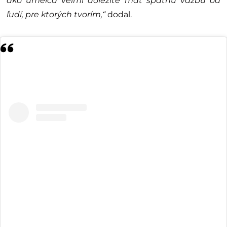
ako umelca veľmi dôležité mať spätnú väzbu od
ľudí, pre ktorých tvorím,“
dodal.