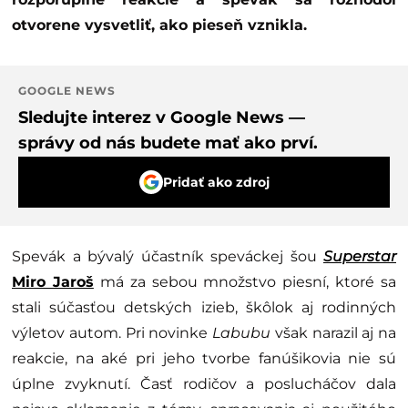
otvorene vysvetliť, ako pieseň vznikla.
GOOGLE NEWS
Sledujte interez v Google News —
správy od nás budete mať ako prví.
Pridať ako zdroj
Spevák a bývalý účastník speváckej šou
Superstar
Miro Jaroš
má za sebou množstvo piesní, ktoré sa
stali súčasťou detských izieb, škôlok aj rodinných
výletov autom. Pri novinke
Labubu
však narazil aj na
reakcie, na aké pri jeho tvorbe fanúšikovia nie sú
úplne zvyknutí. Časť rodičov a poslucháčov dala