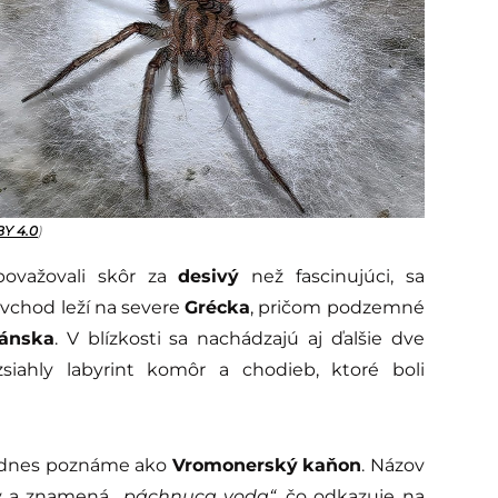
BY 4.0
)
považovali skôr za
desivý
než fascinujúci, sa
j vchod leží na severe
Grécka
, pričom podzemné
ánska
. V blízkosti sa nachádzajú aj ďalšie dve
zsiahly labyrint komôr a chodieb, ktoré boli
čo dnes poznáme ako
Vromonerský
kaňon
. Názov
ny a znamená
„páchnuca voda“
, čo odkazuje na