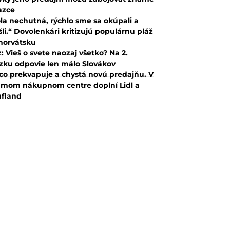
azce
la nechutná, rýchlo sme sa okúpali a
šli.“ Dovolenkári kritizujú populárnu pláž
horvátsku
z: Vieš o svete naozaj všetko? Na 2.
zku odpovie len málo Slovákov
co prekvapuje a chystá novú predajňu. V
mom nákupnom centre doplní Lidl a
fland