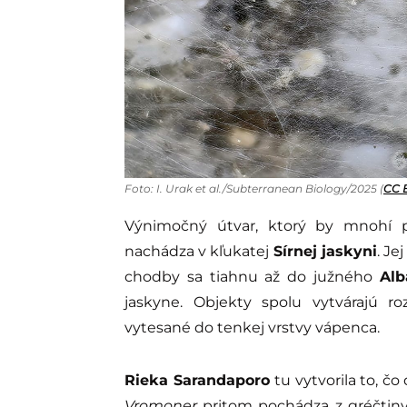
Foto: I. Urak et al./Subterranean Biology/2025 (
CC 
Výnimočný útvar, ktorý by mnohí 
nachádza v kľukatej
Sírnej jaskyni
. Je
chodby sa tiahnu až do južného
Alb
jaskyne. Objekty spolu vytvárajú ro
vytesané do tenkej vrstvy vápenca.
Rieka Sarandaporo
tu vytvorila to, 
Vromoner
pritom pochádza z gréčti