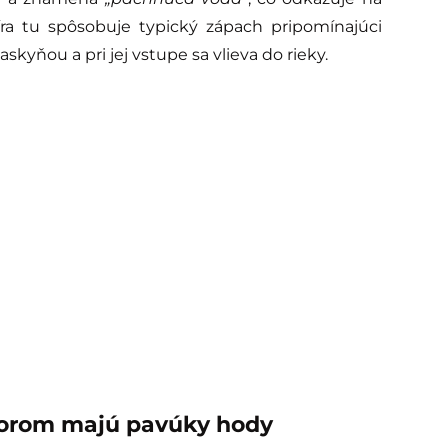
íra tu spôsobuje typický zápach pripomínajúci
askyňou a pri jej vstupe sa vlieva do rieky.
torom majú pavúky hody