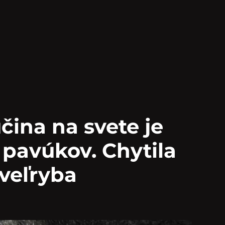
čina na svete je
c pavúkov. Chytila
 veľryba