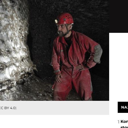
NA
CC BY 4.0
)
Kon
1
sto