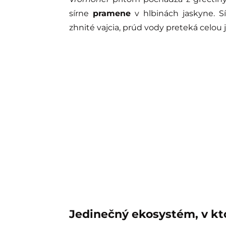
sírne
pramene
v hlbinách jaskyne. S
zhnité vajcia, prúd vody preteká celou j
Jedinečný ekosystém, v k