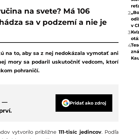
reť
vučina na svete? Má 106
„Bo
2
odi
hádza sa v podzemí a nie je
v C
Kví
3
otá
Tes
4
zná
Kau
nej mory sa podaril uskutočniť vedcom, ktorí
ckom pohraničí.
s —
Pridať ako zdroj
rví.
dov vytvorilo približne
111-tisíc jedincov
. Podľa