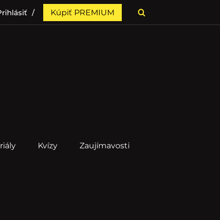
rihlásiť
Kúpiť PREMIUM
riály
Kvízy
Zaujímavosti