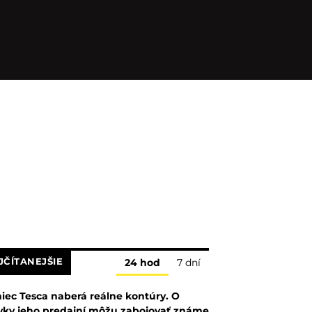
JČÍTANEJŠIE
24 hod
7 dní
iec Tesca naberá reálne kontúry. O
vky jeho predajní môžu zabojovať známe