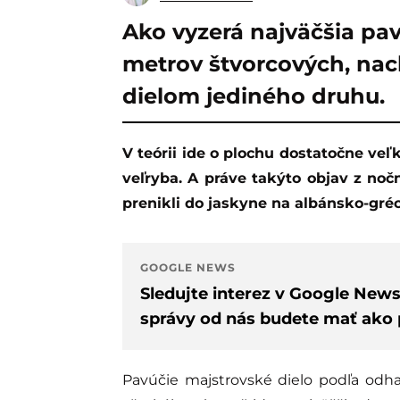
Ako vyzerá najväčšia pa
metrov štvorcových, nac
dielom jediného druhu.
V teórii ide o plochu dostatočne veľkú na to, aby sa z nej nedokázala vymotať ani
veľryba. A práve takýto objav z noč
prenikli do jaskyne na albánsko-gré
GOOGLE NEWS
Sledujte interez v Google New
správy od nás budete mať ako p
Pavúčie majstrovské dielo podľa odha