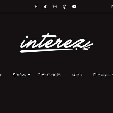
P
k
Správy
Cestovanie
Veda
Filmy a se