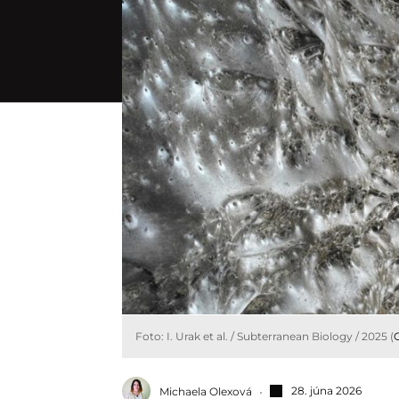
Foto: I. Urak et al. / Subterranean Biology / 2025 (
28. júna 2026
Michaela Olexová