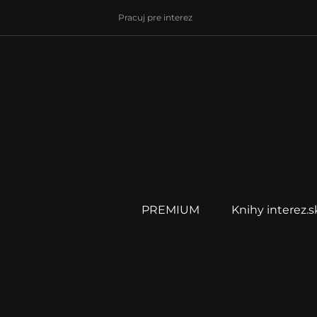
Pracuj pre interez
PREMIUM
Knihy interez.s