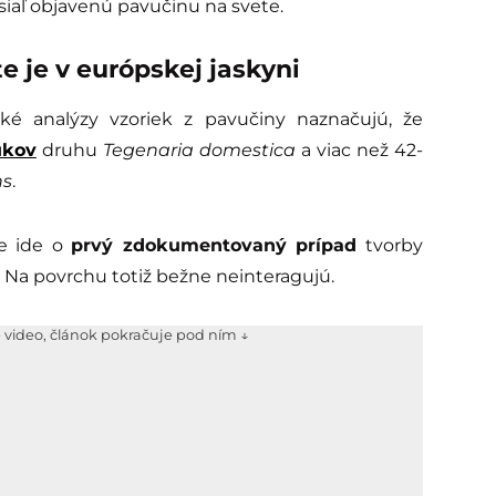
siaľ objavenú pavučinu na svete.
e je v európskej jaskyni
cké analýzy vzoriek z pavučiny naznačujú, že
úkov
druhu
Tegenaria domestica
a viac než 42-
ns
.
že ide o
prvý zdokumentovaný prípad
tvorby
 Na povrchu totiž bežne neinteragujú.
e video, článok pokračuje pod ním ↓