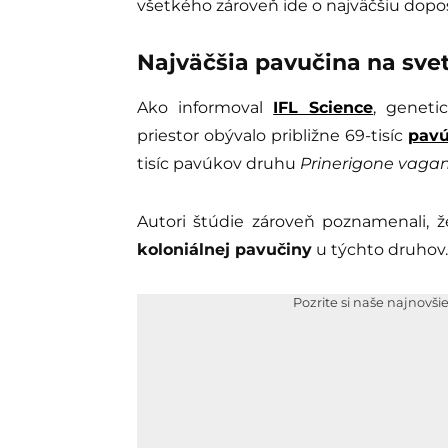
všetkého zároveň ide o najväčšiu dopo
Najväčšia pavučina na svet
Ako informoval
IFL Science
, geneti
priestor obývalo približne 69-tisíc
pav
tisíc pavúkov druhu
Prinerigone vaga
Autori štúdie zároveň poznamenali, 
koloniálnej pavučiny
u týchto druhov.
Pozrite si naše najnovši