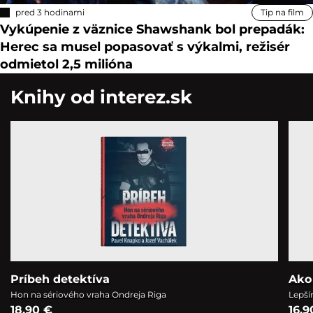
pred 3 hodinami
Tip na film
Vykúpenie z väznice Shawshank bol prepadák:
Herec sa musel popasovať s výkalmi, režisér
odmietol 2,5 milióna
Knihy od interez.sk
Príbeh detektíva
Ako
Hon na sériového vraha Ondreja Riga
Lepší
18,90 €
16,9