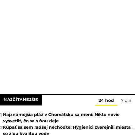
NAJČÍTANEJŠIE
24 hod
7 dní
Najznámejšia pláž v Chorvátsku sa mení: Nikto nevie
1
vysvetliť, čo sa s ňou deje
Kúpať sa sem radšej nechoďte: Hygienici zverejnili miesta
2
so zlou kvalitou vody