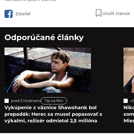
Uložiť článok
Zdieľať
Odporúčané články
pred 3 hodinami
Tip na film
vč
Vykúpenie z väznice Shawshank bol
Nik
prepadák: Herec sa musel popasovať s
som 
výkalmi, režisér odmietol 2,5 milióna
Mie