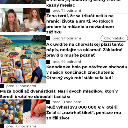
každý mesiac
pred 7 hodinami
Žena tvrdí, že sa trikrát ocitla na
hranici života a smrti. Po rokoch
prelomila mlčanie o nevšednom
zážitku
pred 9 hodinami
Chorvátsko
Ak uvidíte na chorvátskej pláži tento
nápis, nedajte sa oklamať. Základné
pravidlo musíte poznať
pred 9 hodinami
Kanaďanka bola po návšteve obchodu
v našich končinách znechutená:
Otrasný zvyk robí stále veľa ľudí
pred 10 hodinami
Muža bodli až dvanásťkrát: Našli dvoch mladíkov, ktorí v
Seredi brutálne dobodali taxikára
pred 10 hodinami
Muž vyhral 273 000 000 € v lotérii:
Želal si „roztrhať tiket“, peniaze mu
zničili život
pred 10 hodinami