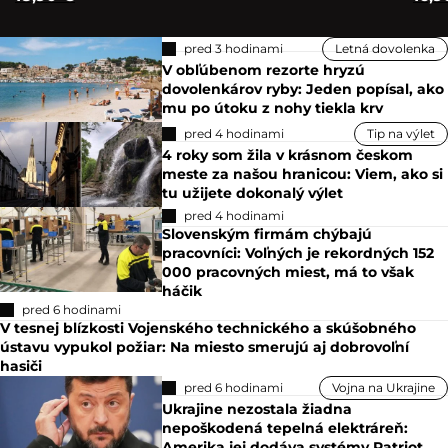
pred 3 hodinami
Letná dovolenka
V obľúbenom rezorte hryzú
dovolenkárov ryby: Jeden popísal, ako
mu po útoku z nohy tiekla krv
pred 4 hodinami
Tip na výlet
4 roky som žila v krásnom českom
meste za našou hranicou: Viem, ako si
tu užijete dokonalý výlet
pred 4 hodinami
Slovenským firmám chýbajú
pracovníci: Voľných je rekordných 152
000 pracovných miest, má to však
háčik
pred 6 hodinami
V tesnej blízkosti Vojenského technického a skúšobného
ústavu vypukol požiar: Na miesto smerujú aj dobrovoľní
hasiči
pred 6 hodinami
Vojna na Ukrajine
Ukrajine nezostala žiadna
nepoškodená tepelná elektráreň:
Amerika jej dodáva systémy Patriot