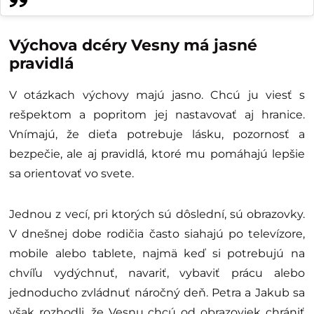
Výchova dcéry Vesny má jasné
pravidlá
V otázkach výchovy majú jasno. Chcú ju viesť s
rešpektom a popritom jej nastavovať aj hranice.
Vnímajú, že dieťa potrebuje lásku, pozornosť a
bezpečie, ale aj pravidlá, ktoré mu pomáhajú lepšie
sa orientovať vo svete.
Jednou z vecí, pri ktorých sú dôslední, sú obrazovky.
V dnešnej dobe rodičia často siahajú po televízore,
mobile alebo tablete, najmä keď si potrebujú na
chvíľu vydýchnuť, navariť, vybaviť prácu alebo
jednoducho zvládnuť náročný deň. Petra a Jakub sa
však rozhodli, že Vesnu chcú od obrazoviek chrániť