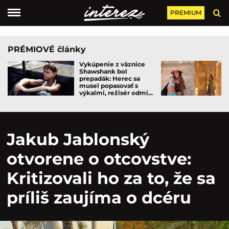
PREMIUM
PRÉMIOVÉ články
Vykúpenie z väznice
Shawshank bol
prepadák: Herec sa
musel popasovať s
výkalmi, režisér odmi...
Jakub Jablonský
otvorene o otcovstve:
Kritizovali ho za to, že sa
príliš zaujíma o dcéru