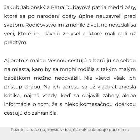
Jakub Jablonský a Petra Dubayová patria medzi páry,
ktoré sa po narodení dcéry úplne neuzavreli pred
svetom. Rodičovstvo im zmenilo život, no nevzdali sa
vecí, ktoré im dávajú zmysel a ktoré mali radi už
predtým.
Aj preto s malou Vesnou cestujú a berú ju so sebou
na miesta, kam by sa mnohí rodičia s takým malým
bábätkom možno neodvážili. Nie všetci však ich
prístup chápu. Na ich adresu sa už viackrát zniesla
kritika, najmä vtedy, keď sa objavili zábery alebo
informácie o tom, že s niekoľkomesačnou dcérkou
cestujú do zahraničia.
Pozrite si naše najnovšie video, článok pokračuje pod ním ↓