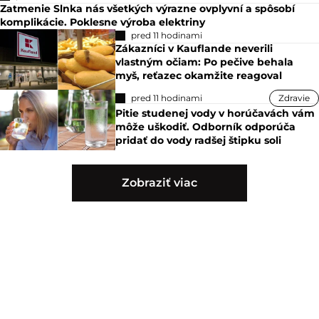
Zatmenie Slnka nás všetkých výrazne ovplyvní a spôsobí
komplikácie. Poklesne výroba elektriny
pred 11 hodinami
Zákazníci v Kauflande neverili
vlastným očiam: Po pečive behala
myš, reťazec okamžite reagoval
pred 11 hodinami
Zdravie
Pitie studenej vody v horúčavách vám
môže uškodiť. Odborník odporúča
pridať do vody radšej štipku soli
Zobraziť viac