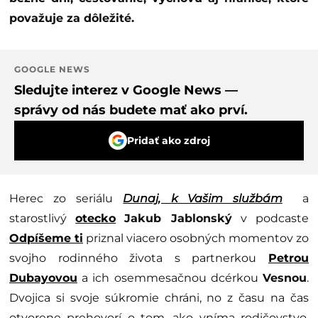
považuje za dôležité.
GOOGLE NEWS
Sledujte interez v Google News —
správy od nás budete mať ako prví.
Pridať ako zdroj
Herec zo seriálu
Dunaj, k Vašim službám
a
starostlivý
otecko
Jakub Jablonský
v podcaste
Odpíšeme ti
priznal viacero osobných momentov zo
svojho rodinného života s partnerkou
Petrou
Dubayovou
a ich osemmesačnou dcérkou
Vesnou
.
Dvojica si svoje súkromie chráni, no z času na čas
otvorene prehovorí o tom, ako vníma rodičovstvo,