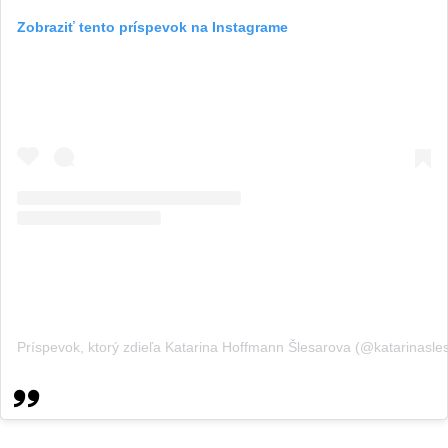
Zobraziť tento príspevok na Instagrame
Príspevok, ktorý zdieľa Katarina Hoffmann Šlesarova (@katarinasle