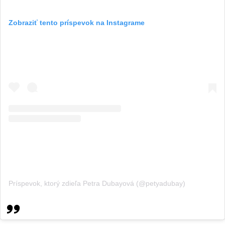
Zobraziť tento príspevok na Instagrame
Príspevok, ktorý zdieľa Petra Dubayová (@petyadubay)