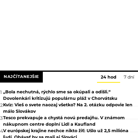
NAJČÍTANEJŠIE
24 hod
7 dní
„Bola nechutná, rýchlo sme sa okúpali a odišli.“
1
Dovolenkári kritizujú populárnu pláž v Chorvátsku
Kvíz: Vieš o svete naozaj všetko? Na 2. otázku odpovie len
2
málo Slovákov
Tesco prekvapuje a chystá novú predajňu. V známom
3
nákupnom centre doplní Lidl a Kaufland
V európskej krajine nechce nikto žiť: Ušlo už 2,5 milióna
4
ľudí. Obávať by sa mali aj Slováci