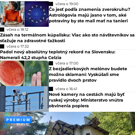
včera o 19:00
Čo jesť podľa znamenia zverokruhu?
Astrológovia majú jasno v tom, aké
potraviny by ste mali mať na tanieri
včera o 18:12
Zásah na termálnom kúpalisku: Viac ako sto návštevníkov sa
sťažuje na zdravotné ťažkosti
včera o 17:32
Padol nový absolútny teplotný rekord na Slovensku:
Namerali 42,2 stupňa Celzia
včera o 17:00
Z bezjadierkových melónov budete
možno sklamaní: Vyskúšali sme
pravidlo dvoch prstov
včera o 16:41
Nové kamery na cestách majú byť
ruskej výroby: Ministerstvo vnútra
obvinenia popiera