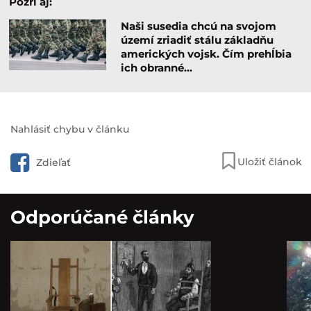
Pozri aj:
Naši susedia chcú na svojom
území zriadiť stálu základňu
amerických vojsk. Čím prehĺbia
ich obranné…
Nahlásiť chybu v článku
Uložiť článok
Zdieľať
Odporúčané články