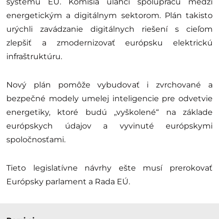
systému EÚ. Komisia uľahčí spoluprácu medzi
energetickým a digitálnym sektorom. Plán takisto
urýchli zavádzanie digitálnych riešení s cieľom
zlepšiť a zmodernizovať európsku elektrickú
infraštruktúru.
Nový plán pomôže vybudovať i zvrchované a
bezpečné modely umelej inteligencie pre odvetvie
energetiky, ktoré budú „vyškolené“ na základe
európskych údajov a vyvinuté európskymi
spoločnosťami.
Tieto legislatívne návrhy ešte musí prerokovať
Európsky parlament a Rada EÚ.