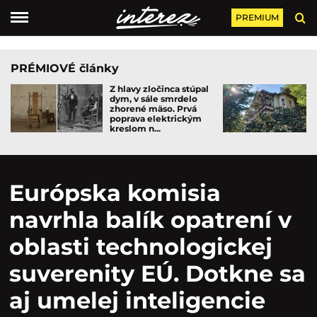
PREMIUM
PRÉMIOVÉ články
Z hlavy zločinca stúpal
dym, v sále smrdelo
zhorené mäso. Prvá
poprava elektrickým
kreslom n...
Európska komisia
navrhla balík opatrení v
oblasti technologickej
suverenity EÚ. Dotkne sa
aj umelej inteligencie