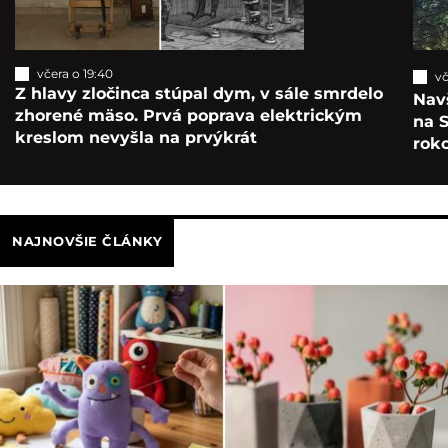
včera o 19:40
vč
Z hlavy zločinca stúpal dym, v sále smrdelo
Navš
zhorené mäso. Prvá poprava elektrickým
na S
kreslom nevyšla na prvýkrát
roko
NAJNOVŠIE ČLÁNKY