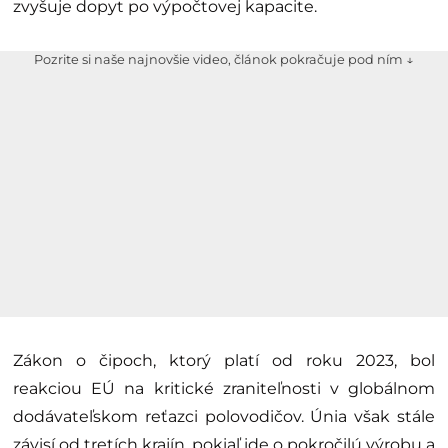
zvyšuje dopyt po výpočtovej kapacite.
Pozrite si naše najnovšie video, článok pokračuje pod ním ↓
Zákon o čipoch, ktorý platí od roku 2023, bol
reakciou EÚ na kritické zraniteľnosti v globálnom
dodávateľskom reťazci polovodičov. Únia však stále
závisí od tretích krajín, pokiaľ ide o pokročilú výrobu a