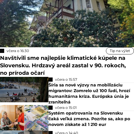
včera o 16:30
Tip na výlet
Navštívili sme najlepšie klimatické kúpele na
Slovensku. Hrdzavý areál zastal v 90. rokoch,
no príroda očarí
včera o 15:57
Šíria sa nové výzvy na mobilizáciu
migrantov: Zomrelo už 100 ľudí, hrozí
humanitárna kríza. Európska únia je
zraniteľná
včera o 15:01
Systém opatrovania na Slovensku
čaká veľká zmena. Pozrite sa, ako po
novom získate až 1 210 eur
včera o 14:40