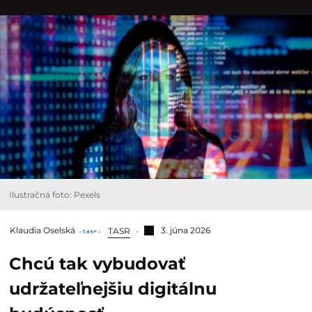
Ilustračná foto: Pexels
Klaudia Oselská
3. júna 2026
TASR
Chcú tak vybudovať
udržateľnejšiu digitálnu