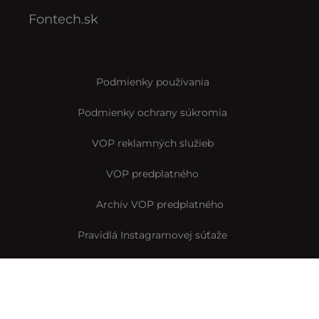
Fontech.sk
Podmienky používania
Podmienky ochrany súkromia
VOP reklamných služieb
VOP predplatného
Archív VOP predplatného
Pravidlá Instagramovej súťaže
Reklamačný formulár
Vyhlásenie o prístupnosti