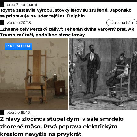
pred 2 hodinami
Toyota zastavila výrobu, stovky letov sú zrušené. Japonsko
sa pripravuje na úder tajfúnu Dolphin
včera o 20:28
Útok na Irán
„Zhasne celý Perzský záliv,“: Teherán dvíha varovný prst. Ak
Trump zaútočí, podnikne rázne kroky
včera o 19:40
Z hlavy zločinca stúpal dym, v sále smrdelo
zhorené mäso. Prvá poprava elektrickým
kreslom nevyšla na prvýkrát