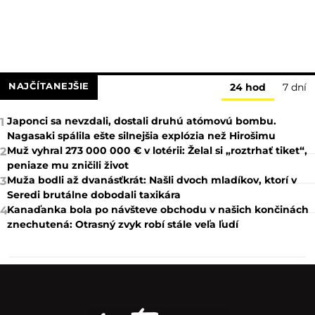
NAJČÍTANEJŠIE
24 hod
7 dní
Japonci sa nevzdali, dostali druhú atómovú bombu.
1
Nagasaki spálila ešte silnejšia explózia než Hirošimu
Muž vyhral 273 000 000 € v lotérii: Želal si „roztrhať tiket“,
2
peniaze mu zničili život
Muža bodli až dvanásťkrát: Našli dvoch mladíkov, ktorí v
3
Seredi brutálne dobodali taxikára
Kanaďanka bola po návšteve obchodu v našich končinách
4
znechutená: Otrasný zvyk robí stále veľa ľudí