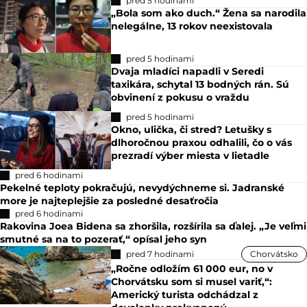
pred 5 hodinami
„Bola som ako duch.“ Žena sa narodila
nelegálne, 13 rokov neexistovala
pred 5 hodinami
Dvaja mladíci napadli v Seredi
taxikára, schytal 13 bodných rán. Sú
obvinení z pokusu o vraždu
pred 5 hodinami
Okno, ulička, či stred? Letušky s
dlhoročnou praxou odhalili, čo o vás
prezradí výber miesta v lietadle
pred 6 hodinami
Pekelné teploty pokračujú, nevydýchneme si. Jadranské
more je najteplejšie za posledné desaťročia
pred 6 hodinami
Rakovina Joea Bidena sa zhoršila, rozšírila sa ďalej. „Je veľmi
smutné sa na to pozerať,“ opísal jeho syn
pred 7 hodinami
Chorvátsko
„Ročne odložím 61 000 eur, no v
Chorvátsku som si musel variť,“:
Americký turista odchádzal z