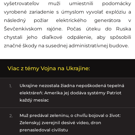
vyšetrovateľov muži umiestnili podomácky
vyrobené zariadenie s úmyslom vyvolať explóziu a
následný požiar elektrického generátora v
Ševčenkivskom rajóne. Počas úteku do Ruska
chystali jeho diaľkové odpálenie, aby spôsobili
značné škody na susednej administratívnej budove.
Viac z témy Vojna na Ukrajine:
Ukrajine nezostala žiadna nepoškodená tepelná
1.
elektráreň: Amerika jej dodáva systémy Patriot
každý mesiac
Muž predával zeleninu, o chvíľu bojoval o život:
2.
Zelenskyj zverejnil desivé video, dron
prenasledoval civilistu