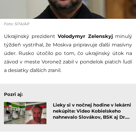
Foto: SITA/AP
Ukrajinský prezident
Volodymyr Zelenskyj
minulý
týždeň vystríhal, že Moskva pripravuje ďalší masívny
úder. Rusko útočilo po tom, čo ukrajinský útok na
závod v meste Voronež zabil v pondelok piatich ľudí
a desiatky ďalších zranil.
Pozri aj:
Lieky si v nočnej hodine v lekárni
nekúpite: Video Kobielskeho
nahnevalo Slovákov, BSK aj Dr.…