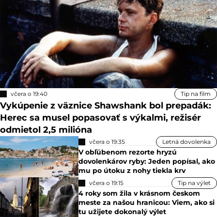
včera o 19:40
Tip na film
Vykúpenie z väznice Shawshank bol prepadák:
Herec sa musel popasovať s výkalmi, režisér
odmietol 2,5 milióna
včera o 19:35
Letná dovolenka
V obľúbenom rezorte hryzú
dovolenkárov ryby: Jeden popísal, ako
mu po útoku z nohy tiekla krv
včera o 19:15
Tip na výlet
4 roky som žila v krásnom českom
meste za našou hranicou: Viem, ako si
tu užijete dokonalý výlet