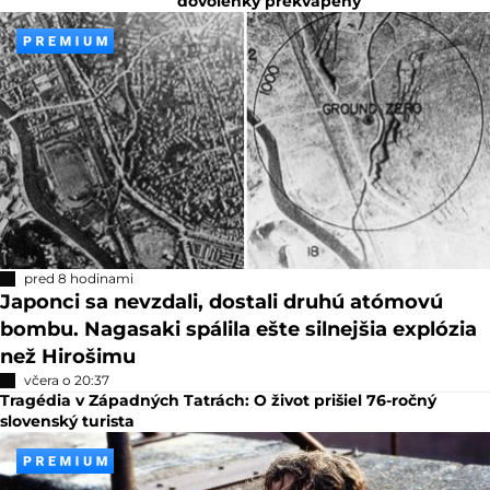
dovolenky prekvapený
pred 8 hodinami
Japonci sa nevzdali, dostali druhú atómovú
bombu. Nagasaki spálila ešte silnejšia explózia
než Hirošimu
včera o 20:37
Tragédia v Západných Tatrách: O život prišiel 76-ročný
slovenský turista