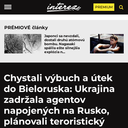
PREMIUM
PRÉMIOVÉ články
Japonci sa nevzdali,
dostali druhú atómovú
bombu. Nagasaki
spálila ešte silnejšia
explózia n...
Chystali výbuch a útek
do Bieloruska: Ukrajina
zadržala agentov
napojených na Rusko,
plánovali teroristický