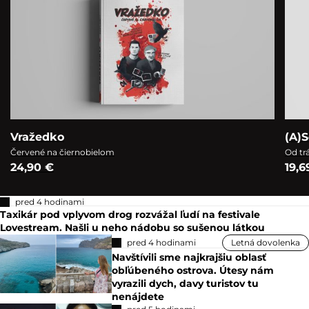
Vražedko
(A)S
Červené na čiernobielom
Od tr
24,90 €
19,6
pred 4 hodinami
Taxikár pod vplyvom drog rozvážal ľudí na festivale
Lovestream. Našli u neho nádobu so sušenou látkou
pred 4 hodinami
Letná dovolenka
Navštívili sme najkrajšiu oblasť
obľúbeného ostrova. Útesy nám
vyrazili dych, davy turistov tu
nenájdete