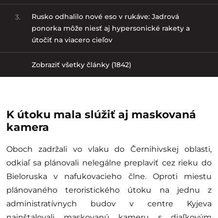
Rusko odhalilo nové eso v rukáve: Jadrová
3.
ponorka môže niesť aj hypersonické rakety a
útočiť na viacero cieľov
Zobraziť všetky články (1842)
K útoku mala slúžiť aj maskovaná
kamera
Oboch zadržali vo vlaku do Černihivskej oblasti,
odkiaľ sa plánovali nelegálne preplaviť cez rieku do
Bieloruska v nafukovacieho člne. Oproti miestu
plánovaného teroristického útoku na jednu z
administratívnych budov v centre Kyjeva
nainštalovali maskovanú kameru s diaľkovým