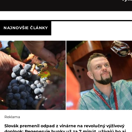
NAJNOVŠIE ČLÁNKY
Reklama
Slovák premenil odpad z vinárne na revolučný výživový
doplnok: Regeneruje bunky už za 7 minút, užívajú ho aj