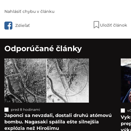
Nahlásiť chybu v článku
Uložiť článok
Zdieľať
Odporúčané články
pred 8 hodinami
vč
Japonci sa nevzdali, dostali druhú atómovú
Vyk
bombu. Nagasaki spálila ešte silnejšia
pre
explózia než Hirošimu
výka