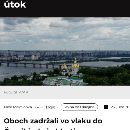
útok
Foto: SITA/AP
Nina Malovcová
Vojna na Ukrajine
23. júna 20
TASR
Oboch zadržali vo vlaku do