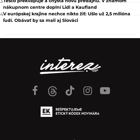
Tesco prekvapuje a chystá novú predajňu. V známom
3
nákupnom centre doplní Lidl a Kaufland
V európskej krajine nechce nikto žiť: Ušlo už 2,5 milióna
4
ľudí. Obávať by sa mali aj Slováci