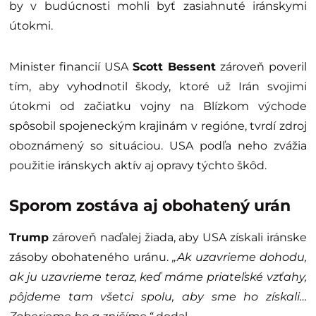
by v budúcnosti mohli byť zasiahnuté iránskymi
útokmi.
Minister financií USA
Scott Bessent
zároveň poveril
tím, aby vyhodnotil škody, ktoré už Irán svojimi
útokmi od začiatku vojny na Blízkom východe
spôsobil spojeneckým krajinám v regióne, tvrdí zdroj
oboznámený so situáciou. USA podľa neho zvážia
použitie iránskych aktív aj opravy týchto škôd.
Sporom zostáva aj obohatený urán
Trump
zároveň naďalej žiada, aby USA získali iránske
zásoby obohateného uránu.
„Ak uzavrieme dohodu,
ak ju uzavrieme teraz, keď máme priateľské vzťahy,
pôjdeme tam všetci spolu, aby sme ho získali…