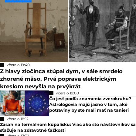
včera o 19:40
Z hlavy zločinca stúpal dym, v sále smrdelo
zhorené mäso. Prvá poprava elektrickým
kreslom nevyšla na prvýkrát
včera o 19:00
Čo jesť podľa znamenia zverokruhu?
Astrológovia majú jasno v tom, aké
potraviny by ste mali mať na tanieri
včera o 18:12
Zásah na termálnom kúpalisku: Viac ako sto návštevníkov sa
sťažuje na zdravotné ťažkosti
včera o 17:32