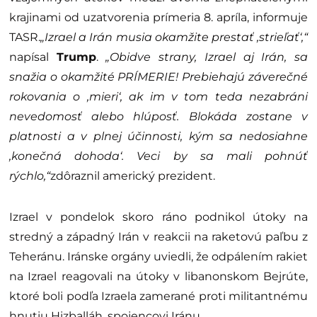
krajinami od uzatvorenia prímeria 8. apríla, informuje
TASR.
„Izrael a Irán musia okamžite prestať ,strieľať‘,“
napísal
Trump
.
„Obidve strany, Izrael aj Irán, sa
snažia o okamžité PRÍMERIE! Prebiehajú záverečné
rokovania o ,mieri‘, ak im v tom teda nezabráni
nevedomosť alebo hlúposť. Blokáda zostane v
platnosti a v plnej účinnosti, kým sa nedosiahne
,konečná dohoda‘. Veci by sa mali pohnúť
rýchlo,“
zdôraznil americký prezident.
Izrael v pondelok skoro ráno podnikol útoky na
stredný a západný Irán v reakcii na raketovú paľbu z
Teheránu. Iránske orgány uviedli, že odpálením rakiet
na Izrael reagovali na útoky v libanonskom Bejrúte,
ktoré boli podľa Izraela zamerané proti militantnému
hnutiu Hizballáh, spojencovi Iránu.