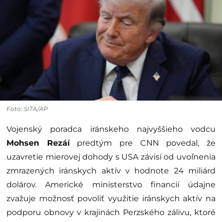
Foto: SITA/AP
Vojenský poradca iránskeho najvyššieho vodcu
Mohsen Rezáí
predtým pre CNN povedal, že
uzavretie mierovej dohody s USA závisí od uvoľnenia
zmrazených iránskych aktív v hodnote 24 miliárd
dolárov. Americké ministerstvo financií údajne
zvažuje možnosť povoliť využitie iránskych aktív na
podporu obnovy v krajinách Perzského zálivu, ktoré