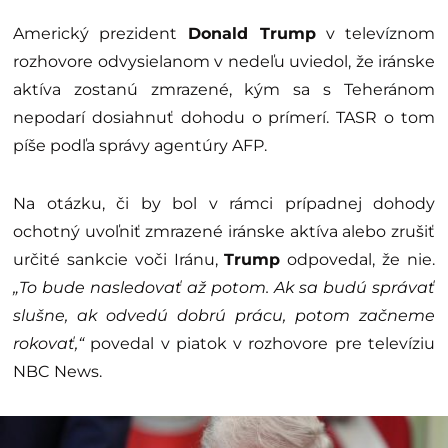
Americký prezident
Donald Trump
v televíznom
rozhovore odvysielanom v nedeľu uviedol, že iránske
aktíva zostanú zmrazené, kým sa s Teheránom
nepodarí dosiahnuť dohodu o prímerí. TASR o tom
píše podľa správy agentúry AFP.
Na otázku, či by bol v rámci prípadnej dohody
ochotný uvoľniť zmrazené iránske aktíva alebo zrušiť
určité sankcie voči Iránu,
Trump
odpovedal, že nie.
„To bude nasledovať až potom. Ak sa budú správať
slušne, ak odvedú dobrú prácu, potom začneme
rokovať,“
povedal v piatok v rozhovore pre televíziu
NBC News.