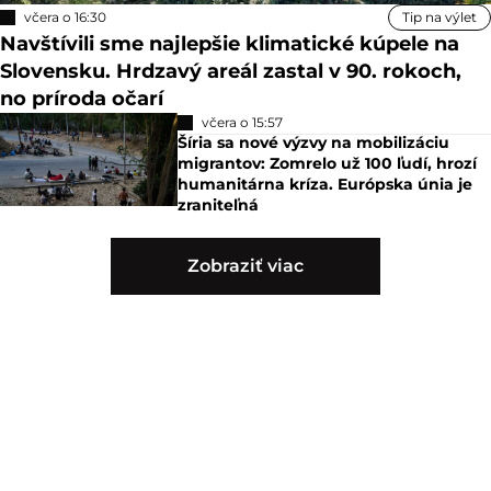
včera o 16:30
Tip na výlet
Navštívili sme najlepšie klimatické kúpele na
Slovensku. Hrdzavý areál zastal v 90. rokoch,
no príroda očarí
včera o 15:57
Šíria sa nové výzvy na mobilizáciu
migrantov: Zomrelo už 100 ľudí, hrozí
humanitárna kríza. Európska únia je
zraniteľná
Zobraziť viac