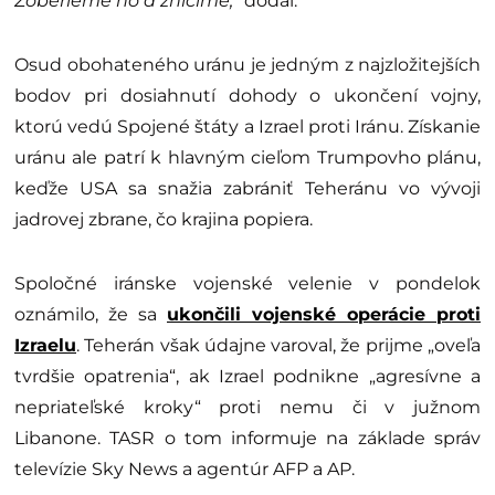
Zoberieme ho a zničíme,“
dodal.
Osud obohateného uránu je jedným z najzložitejších
bodov pri dosiahnutí dohody o ukončení vojny,
ktorú vedú Spojené štáty a Izrael proti Iránu. Získanie
uránu ale patrí k hlavným cieľom Trumpovho plánu,
keďže USA sa snažia zabrániť Teheránu vo vývoji
jadrovej zbrane, čo krajina popiera.
Spoločné iránske vojenské velenie v pondelok
oznámilo, že sa
ukončili vojenské operácie proti
Izraelu
. Teherán však údajne varoval, že prijme „oveľa
tvrdšie opatrenia“, ak Izrael podnikne „agresívne a
nepriateľské kroky“ proti nemu či v južnom
Libanone. TASR o tom informuje na základe správ
televízie Sky News a agentúr AFP a AP.