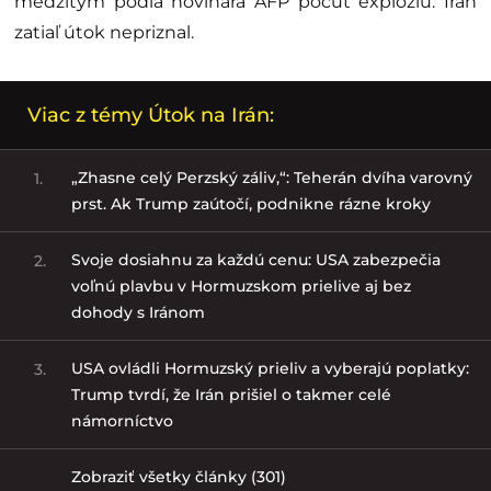
medzitým podľa novinára AFP počuť explóziu. Irán
zatiaľ útok nepriznal.
Viac z témy Útok na Irán:
„Zhasne celý Perzský záliv,“: Teherán dvíha varovný
1.
prst. Ak Trump zaútočí, podnikne rázne kroky
Svoje dosiahnu za každú cenu: USA zabezpečia
2.
voľnú plavbu v Hormuzskom prielive aj bez
dohody s Iránom
USA ovládli Hormuzský prieliv a vyberajú poplatky:
3.
Trump tvrdí, že Irán prišiel o takmer celé
námorníctvo
Zobraziť všetky články (301)