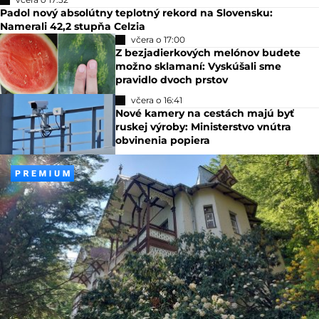
Padol nový absolútny teplotný rekord na Slovensku:
Namerali 42,2 stupňa Celzia
včera o 17:00
Z bezjadierkových melónov budete
možno sklamaní: Vyskúšali sme
pravidlo dvoch prstov
včera o 16:41
Nové kamery na cestách majú byť
ruskej výroby: Ministerstvo vnútra
obvinenia popiera