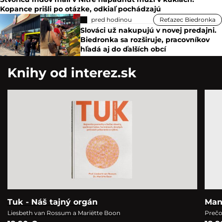
Kopance prišli po otázke, odkiaľ pochádzajú
pred hodinou
Reťazec Biedronka
Slováci už nakupujú v novej predajni.
Biedronka sa rozširuje, pracovníkov
hľadá aj do ďalších obcí
Knihy od interez.sk
Tuk - Náš tajný orgán
Man
Liesbeth van Rossum a Mariëtte Boon
Prečo