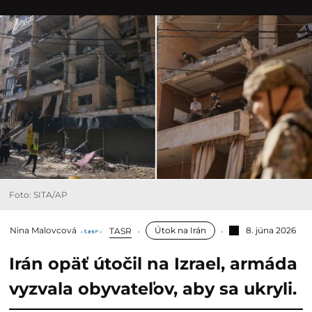
Foto: SITA/AP
Nina Malovcová
Útok na Irán
8. júna 2026
TASR
Irán opäť útočil na Izrael, armáda
vyzvala obyvateľov, aby sa ukryli.