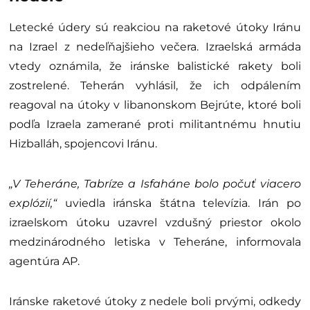
Letecké údery sú reakciou na raketové útoky Iránu
na Izrael z nedeľňajšieho večera. Izraelská armáda
vtedy oznámila, že iránske balistické rakety boli
zostrelené. Teherán vyhlásil, že ich odpálením
reagoval na útoky v libanonskom Bejrúte, ktoré boli
podľa Izraela zamerané proti militantnému hnutiu
Hizballáh, spojencovi Iránu.
„V Teheráne, Tabríze a Isfaháne bolo počuť viacero
explózií,“
uviedla iránska štátna televízia. Irán po
izraelskom útoku uzavrel vzdušný priestor okolo
medzinárodného letiska v Teheráne, informovala
agentúra AP.
Iránske raketové útoky z nedele boli prvými, odkedy