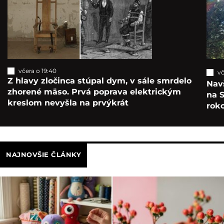
včera o 19:40
vč
Z hlavy zločinca stúpal dym, v sále smrdelo
Navš
zhorené mäso. Prvá poprava elektrickým
na S
kreslom nevyšla na prvýkrát
roko
NAJNOVŠIE ČLÁNKY