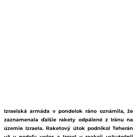
Izraelská armáda v pondelok ráno oznámila, že
zaznamenala ďalšie rakety odpálené z Iránu na
územie Izraela. Raketový útok podnikol Teherán
už v nedeľu večer a Izrael v reakcii uskutočnil