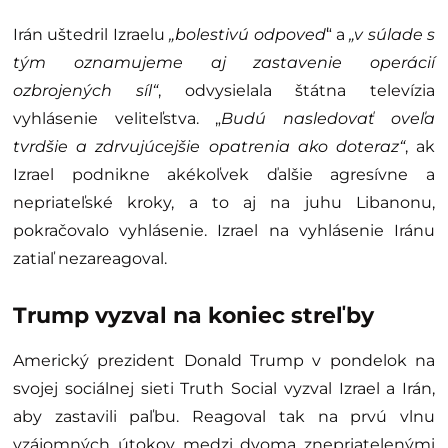
Irán uštedril Izraelu
„bolestivú odpoveď
“ a
„v súlade s
tým oznamujeme aj zastavenie operácií
ozbrojených síl“
, odvysielala štátna televízia
vyhlásenie veliteľstva. „
Budú nasledovať oveľa
tvrdšie a zdrvujúcejšie opatrenia ako doteraz“
, ak
Izrael podnikne akékoľvek ďalšie agresívne a
nepriateľské kroky, a to aj na juhu Libanonu,
pokračovalo vyhlásenie. Izrael na vyhlásenie Iránu
zatiaľ nezareagoval.
Trump vyzval na koniec streľby
Americký prezident Donald Trump v pondelok na
svojej sociálnej sieti Truth Social vyzval Izrael a Irán,
aby zastavili paľbu. Reagoval tak na prvú vlnu
vzájomných útokov medzi dvoma znepriatelenými