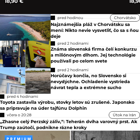
18,90 €
18,9
pred hodinou
Chorvátsko
Najznámejšia pláž v Chorvátsku sa
mení: Nikto nevie vysvetliť, čo sa s ňou
deje
pred 2 hodinami
Známa slovenská firma čelí konkurzu
a miliónovým dlhom. Jej technológie
používali po celom svete
pred 2 hodinami
Horúčavy končia, no Slovensko si
nevydýchne. Ochladenie vystrieda
návrat tepla a extrémne sucho
pred 4 hodinami
Toyota zastavila výrobu, stovky letov sú zrušené. Japonsko
sa pripravuje na úder tajfúnu Dolphin
včera o 20:28
Útok na Irán
„Zhasne celý Perzský záliv,“: Teherán dvíha varovný prst. Ak
Trump zaútočí, podnikne rázne kroky