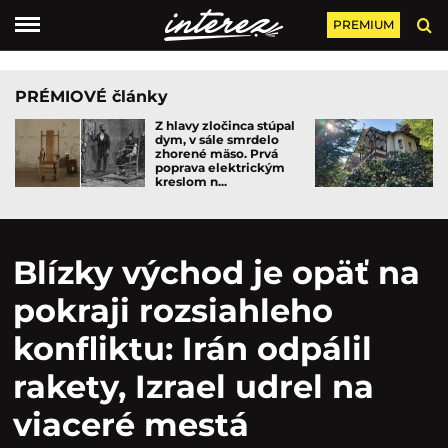
PREMIUM
PRÉMIOVÉ články
Z hlavy zločinca stúpal
dym, v sále smrdelo
zhorené mäso. Prvá
poprava elektrickým
kreslom n...
Blízky východ je opäť na
pokraji rozsiahleho
konfliktu: Irán odpálil
rakety, Izrael udrel na
viaceré mestá