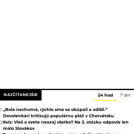
NAJČÍTANEJŠIE
24 hod
7 dní
„Bola nechutná, rýchlo sme sa okúpali a odišli.“
1
Dovolenkári kritizujú populárnu pláž v Chorvátsku
Kvíz: Vieš o svete naozaj všetko? Na 2. otázku odpovie len
2
málo Slovákov