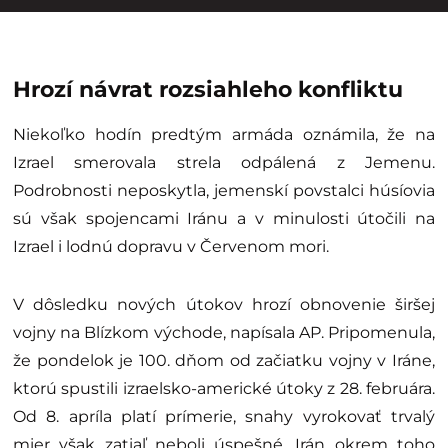
Hrozí návrat rozsiahleho konfliktu
Niekoľko hodín predtým armáda oznámila, že na
Izrael smerovala strela odpálená z Jemenu.
Podrobnosti neposkytla, jemenskí povstalci húsíovia
sú však spojencami Iránu a v minulosti útočili na
Izrael i lodnú dopravu v Červenom mori.
V dôsledku nových útokov hrozí obnovenie širšej
vojny na Blízkom východe, napísala AP. Pripomenula,
že pondelok je 100. dňom od začiatku vojny v Iráne,
ktorú spustili izraelsko-americké útoky z 28. februára.
Od 8. apríla platí prímerie, snahy vyrokovať trvalý
mier však zatiaľ neboli úspešné. Irán okrem toho