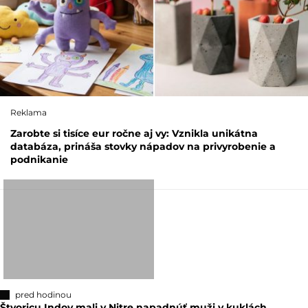
Reklama
Zarobte si tisíce eur ročne aj vy: Vznikla unikátna
databáza, prináša stovky nápadov na privyrobenie a
podnikanie
pred hodinou
Štvoricu Indov mali v Nitre napadnúť muži v kuklách.