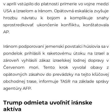
v apríli vstúpilo do platnosti prímerie vo vojne medzi
USA a Izraelom a Iránom. Opätovná eskalácia zvyšuje
hrozbu návratu k bojom a komplikuje snahy
sprostredkovať ukončenie konfliktu, konštatovala
AP.
Iránom podporovaní jemenskí povstalci húsíovia sa v
pondelok prihlásili k raketovému útoku na Izrael a
zároveň vyhlásili zákaz izraelskej lodnej dopravy v
Červenom mori. Tento krok vyvolal obavy z
opätovných zásahov do prevádzky na tejto kľúčovej
obchodnej trase, informuje TASR na základe správy
agentúry AFP.
Trump odmieta uvoľniť iránske
aktíva