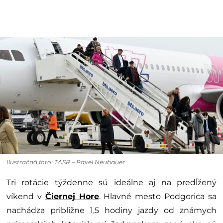
Ilustračná foto: TASR – Pavel Neubauer
Tri rotácie týždenne sú ideálne aj na predĺžený
víkend v
Čiernej Hore
. Hlavné mesto Podgorica sa
nachádza približne 1,5 hodiny jazdy od známych