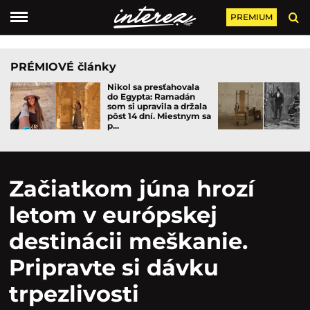
PREMIUM
PRÉMIOVÉ články
Nikol sa presťahovala
do Egypta: Ramadán
som si upravila a držala
pôst 14 dní. Miestnym sa
p...
Začiatkom júna hrozí
letom v európskej
destinácii meškanie.
Pripravte si dávku
trpezlivosti