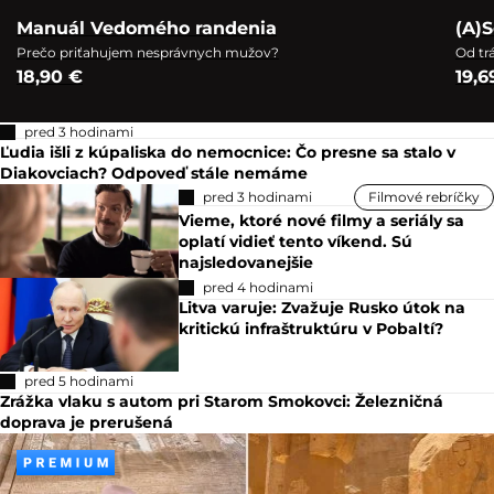
Manuál Vedomého randenia
(A)S
Prečo priťahujem nesprávnych mužov?
Od tr
18,90 €
19,6
pred 3 hodinami
Ľudia išli z kúpaliska do nemocnice: Čo presne sa stalo v
Diakovciach? Odpoveď stále nemáme
pred 3 hodinami
Filmové rebríčky
Vieme, ktoré nové filmy a seriály sa
oplatí vidieť tento víkend. Sú
najsledovanejšie
pred 4 hodinami
Litva varuje: Zvažuje Rusko útok na
kritickú infraštruktúru v Pobaltí?
pred 5 hodinami
Zrážka vlaku s autom pri Starom Smokovci: Železničná
doprava je prerušená