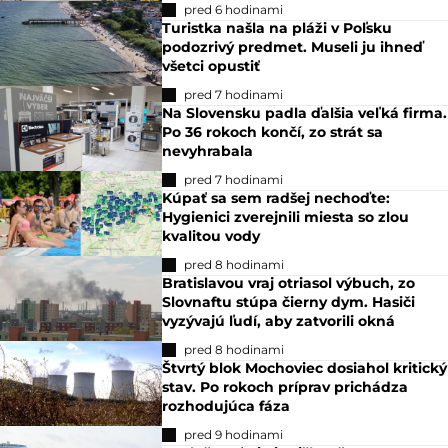
pred 6 hodinami
Turistka našla na pláži v Poľsku
podozrivý predmet. Museli ju ihneď
všetci opustiť
pred 7 hodinami
Na Slovensku padla ďalšia veľká firma.
Po 36 rokoch končí, zo strát sa
nevyhrabala
pred 7 hodinami
Kúpať sa sem radšej nechoďte:
Hygienici zverejnili miesta so zlou
kvalitou vody
pred 8 hodinami
Bratislavou vraj otriasol výbuch, zo
Slovnaftu stúpa čierny dym. Hasiči
vyzývajú ľudí, aby zatvorili okná
pred 8 hodinami
Štvrtý blok Mochoviec dosiahol kritický
stav. Po rokoch príprav prichádza
rozhodujúca fáza
pred 9 hodinami