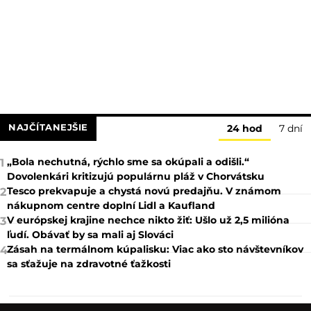
NAJČÍTANEJŠIE
24 hod
7 dní
„Bola nechutná, rýchlo sme sa okúpali a odišli.“
1
Dovolenkári kritizujú populárnu pláž v Chorvátsku
Tesco prekvapuje a chystá novú predajňu. V známom
2
nákupnom centre doplní Lidl a Kaufland
V európskej krajine nechce nikto žiť: Ušlo už 2,5 milióna
3
ľudí. Obávať by sa mali aj Slováci
Zásah na termálnom kúpalisku: Viac ako sto návštevníkov
4
sa sťažuje na zdravotné ťažkosti