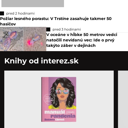
pred 2 hodinami
Požiar lesného porastu: V Trstíne zasahuje takmer 50
hasičov
pred 3 hodinami
V oceáne v hĺbke 50 metrov vedci
natočili nevídanú vec: Ide o prvý
takýto záber v dejinách
Knihy od interez.sk