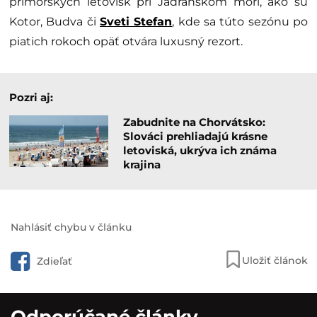
prímorských letovísk pri Jadranskom mori, ako sú
Kotor, Budva či
Sveti Stefan
, kde sa túto sezónu po
piatich rokoch opäť otvára luxusný rezort.
Pozri aj:
Zabudnite na Chorvátsko:
Slováci prehliadajú krásne
letoviská, ukrýva ich známa
krajina
Nahlásiť chybu v článku
Uložiť článok
Zdieľať
Odporúčané články