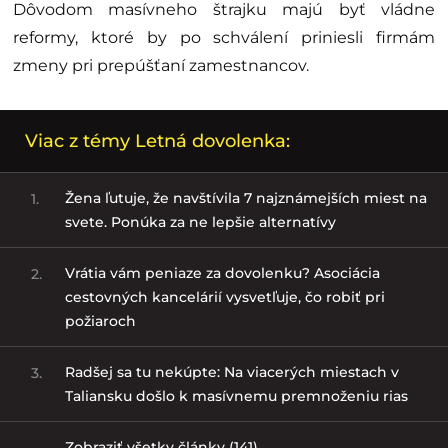
Dôvodom masívneho štrajku majú byť vládne
reformy, ktoré by po schválení priniesli firmám
zmeny pri prepúšťaní zamestnancov.
Viac z témy Letná dovolenka:
Žena ľutuje, že navštívila 7 najznámejších miest na
1.
svete. Ponúka za ne lepšie alternatívy
Vrátia vám peniaze za dovolenku? Asociácia
2.
cestovných kancelárií vysvetľuje, čo robiť pri
požiaroch
Radšej sa tu nekúpte: Na viacerých miestach v
3.
Taliansku došlo k masívnemu premnoženiu rias
Zobraziť všetky články (141)