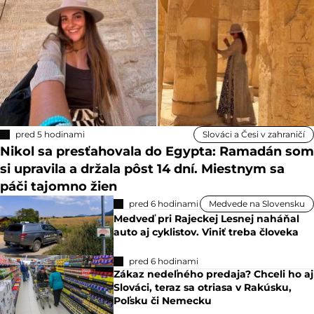
pred 5 hodinami
Slováci a Česi v zahraničí
Nikol sa presťahovala do Egypta: Ramadán som
si upravila a držala pôst 14 dní. Miestnym sa
páči tajomno žien
pred 6 hodinami
Medvede na Slovensku
Medveď pri Rajeckej Lesnej naháňal
auto aj cyklistov. Viniť treba človeka
pred 6 hodinami
Zákaz nedeľného predaja? Chceli ho aj
Slováci, teraz sa otriasa v Rakúsku,
Poľsku či Nemecku