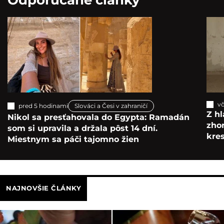
vč
pred 5 hodinami
Slováci a Česi v zahraničí
Z hl
Nikol sa presťahovala do Egypta: Ramadán
zho
som si upravila a držala pôst 14 dní.
kre
Miestnym sa páči tajomno žien
NAJNOVŠIE ČLÁNKY