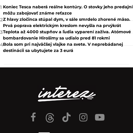
Koniec Tesca naberá reálne kontúry. O stovky jeho predajní
1
môžu zabojovať známe reťazce
Z hlavy zločinca stúpal dym, v sále smrdelo zhorené mäso.
2
Prvá poprava elektrickým kreslom nevyšla na prvýkrát
Teplota až 4000 stupňov a ľudia vyparení zaživa. Atómové
3
bombardovanie Hirošimy sa udialo pred 81 rokmi
Bola som pri najväčšej vlajke na svete. V neprebádanej
4
destinácii sa ubytujete za 3 eurá