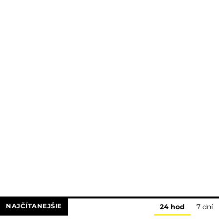
NAJČÍTANEJŠIE
24 hod
7 dní