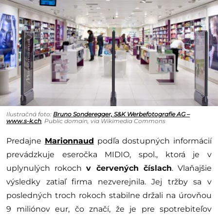
Ilustračná foto:
Bruno Sonderegger, S&K Werbefotografie AG –
www.s-k.ch
, Public domain, via Wikimedia Commons
Predajne
Marionnaud
podľa dostupných informácií
prevádzkuje eseročka MIDIO, spol., ktorá je v
uplynulých rokoch
v červených číslach
. Vlaňajšie
výsledky zatiaľ firma nezverejnila. Jej tržby sa v
posledných troch rokoch stabilne držali na úrovňou
9 miliónov eur, čo značí, že je pre spotrebiteľov