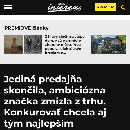
PREMIUM
PRÉMIOVÉ články
Z hlavy zločinca stúpal
dym, v sále smrdelo
zhorené mäso. Prvá
poprava elektrickým
kreslom n...
Jediná predajňa
skončila, ambiciózna
značka zmizla z trhu.
Konkurovať chcela aj
tým najlepším