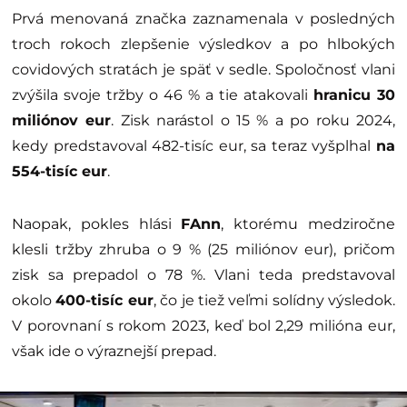
Prvá menovaná značka zaznamenala v posledných
troch rokoch zlepšenie výsledkov a po hlbokých
covidových stratách je späť v sedle. Spoločnosť vlani
zvýšila svoje tržby o 46 % a tie atakovali
hranicu 30
miliónov eur
. Zisk narástol o 15 % a po roku 2024,
kedy predstavoval 482-tisíc eur, sa teraz vyšplhal
na
554-tisíc eur
.
Naopak, pokles hlási
FAnn
, ktorému medziročne
klesli tržby zhruba o 9 % (25 miliónov eur), pričom
zisk sa prepadol o 78 %. Vlani teda predstavoval
okolo
400-tisíc eur
, čo je tiež veľmi solídny výsledok.
V porovnaní s rokom 2023, keď bol 2,29 milióna eur,
však ide o výraznejší prepad.