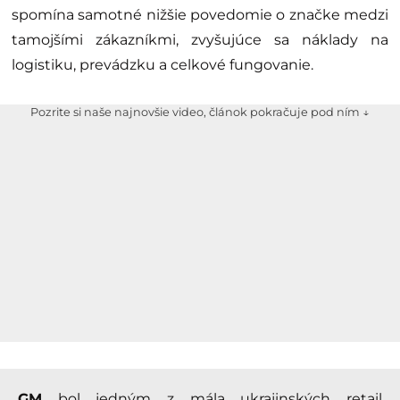
spomína samotné nižšie povedomie o značke medzi
tamojšími zákazníkmi, zvyšujúce sa náklady na
logistiku, prevádzku a celkové fungovanie.
Pozrite si naše najnovšie video, článok pokračuje pod ním ↓
GM
bol jedným z mála ukrajinských retail