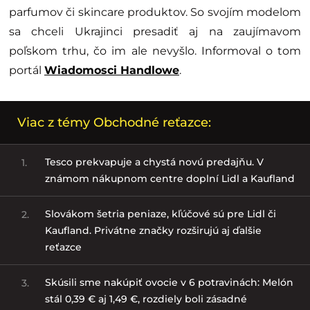
parfumov či skincare produktov. So svojím modelom
sa chceli Ukrajinci presadiť aj na zaujímavom
poľskom trhu, čo im ale nevyšlo. Informoval o tom
portál
Wiadomosci Handlowe
.
Viac z témy Obchodné reťazce:
Tesco prekvapuje a chystá novú predajňu. V
1.
známom nákupnom centre doplní Lidl a Kaufland
Slovákom šetria peniaze, kľúčové sú pre Lidl či
2.
Kaufland. Privátne značky rozširujú aj ďalšie
reťazce
Skúsili sme nakúpiť ovocie v 6 potravinách: Melón
3.
stál 0,39 € aj 1,49 €, rozdiely boli zásadné