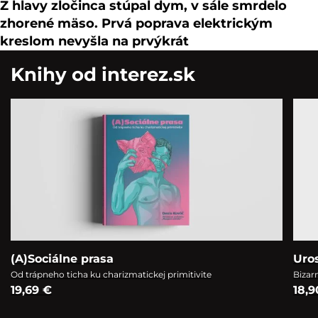
Z hlavy zločinca stúpal dym, v sále smrdelo
zhorené mäso. Prvá poprava elektrickým
kreslom nevyšla na prvýkrát
Knihy od interez.sk
(A)Sociálne prasa
Uro
Od trápneho ticha ku charizmatickej primitivite
Bizar
19,69 €
18,9