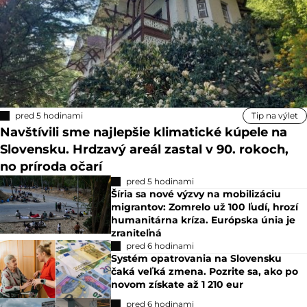
pred 5 hodinami
Tip na výlet
Navštívili sme najlepšie klimatické kúpele na
Slovensku. Hrdzavý areál zastal v 90. rokoch,
no príroda očarí
pred 5 hodinami
Šíria sa nové výzvy na mobilizáciu
migrantov: Zomrelo už 100 ľudí, hrozí
humanitárna kríza. Európska únia je
zraniteľná
pred 6 hodinami
Systém opatrovania na Slovensku
čaká veľká zmena. Pozrite sa, ako po
novom získate až 1 210 eur
pred 6 hodinami