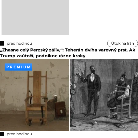
pred hodinou
Útok na Irán
„Zhasne celý Perzský záliv,“: Teherán dvíha varovný prst. Ak
Trump zaútočí, podnikne rázne kroky
pred hodinou