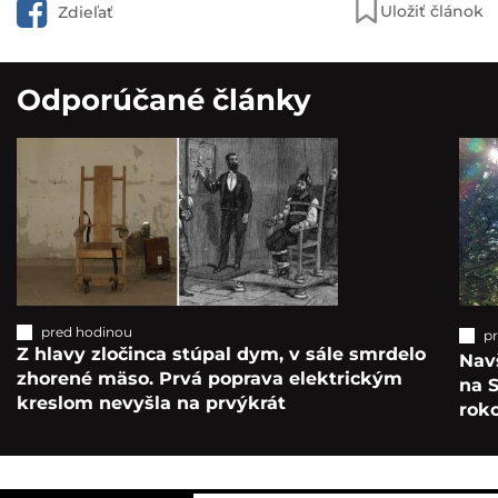
Uložiť článok
Zdieľať
Odporúčané články
pred hodinou
p
Z hlavy zločinca stúpal dym, v sále smrdelo
Navš
zhorené mäso. Prvá poprava elektrickým
na S
kreslom nevyšla na prvýkrát
roko