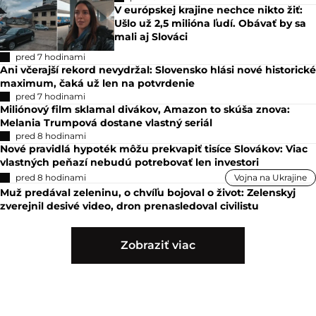
V európskej krajine nechce nikto žiť:
Ušlo už 2,5 milióna ľudí. Obávať by sa
mali aj Slováci
pred 7 hodinami
Ani včerajší rekord nevydržal: Slovensko hlási nové historické
maximum, čaká už len na potvrdenie
pred 7 hodinami
Miliónový film sklamal divákov, Amazon to skúša znova:
Melania Trumpová dostane vlastný seriál
pred 8 hodinami
Nové pravidlá hypoték môžu prekvapiť tisíce Slovákov: Viac
vlastných peňazí nebudú potrebovať len investori
pred 8 hodinami
Vojna na Ukrajine
Muž predával zeleninu, o chvíľu bojoval o život: Zelenskyj
zverejnil desivé video, dron prenasledoval civilistu
Zobraziť viac