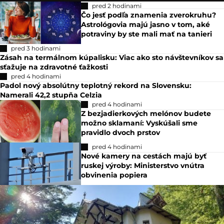
pred 2 hodinami
Čo jesť podľa znamenia zverokruhu?
Astrológovia majú jasno v tom, aké
potraviny by ste mali mať na tanieri
pred 3 hodinami
Zásah na termálnom kúpalisku: Viac ako sto návštevníkov sa
sťažuje na zdravotné ťažkosti
pred 4 hodinami
Padol nový absolútny teplotný rekord na Slovensku:
Namerali 42,2 stupňa Celzia
pred 4 hodinami
Z bezjadierkových melónov budete
možno sklamaní: Vyskúšali sme
pravidlo dvoch prstov
pred 4 hodinami
Nové kamery na cestách majú byť
ruskej výroby: Ministerstvo vnútra
obvinenia popiera