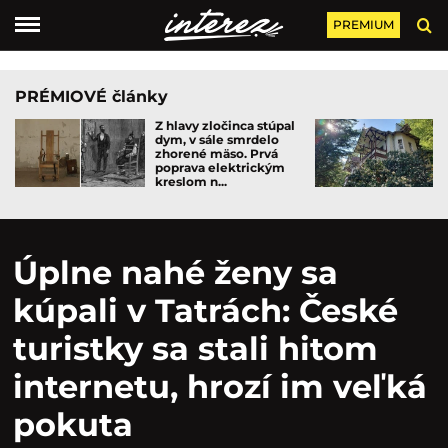
PREMIUM
PRÉMIOVÉ články
Z hlavy zločinca stúpal
dym, v sále smrdelo
zhorené mäso. Prvá
poprava elektrickým
kreslom n...
Úplne nahé ženy sa
kúpali v Tatrách: České
turistky sa stali hitom
internetu, hrozí im veľká
pokuta