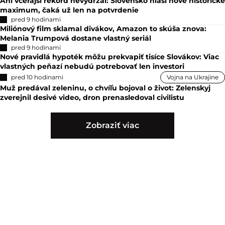
Ani včerajší rekord nevydržal: Slovensko hlási nové historické
maximum, čaká už len na potvrdenie
pred 9 hodinami
Miliónový film sklamal divákov, Amazon to skúša znova:
Melania Trumpová dostane vlastný seriál
pred 9 hodinami
Nové pravidlá hypoték môžu prekvapiť tisíce Slovákov: Viac
vlastných peňazí nebudú potrebovať len investori
pred 10 hodinami
Vojna na Ukrajine
Muž predával zeleninu, o chvíľu bojoval o život: Zelenskyj
zverejnil desivé video, dron prenasledoval civilistu
Zobraziť viac