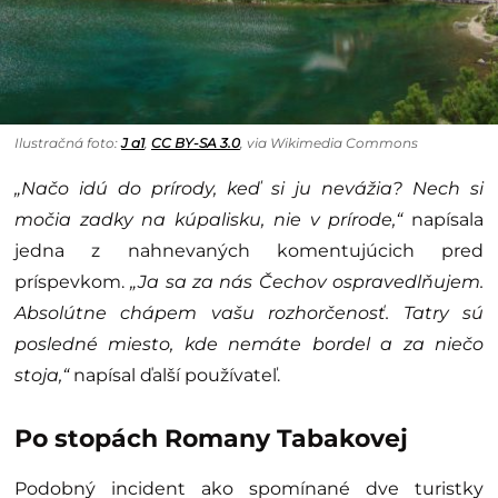
Ilustračná foto:
J a1
,
CC BY-SA 3.0
, via Wikimedia Commons
„Načo idú do prírody, keď si ju nevážia? Nech si
močia zadky na kúpalisku, nie v prírode,“
napísala
jedna z nahnevaných komentujúcich pred
príspevkom.
„Ja sa za nás Čechov ospravedlňujem.
Absolútne chápem vašu rozhorčenosť. Tatry sú
posledné miesto, kde nemáte bordel a za niečo
stoja,“
napísal ďalší používateľ.
Po stopách Romany Tabakovej
Podobný incident ako spomínané dve turistky