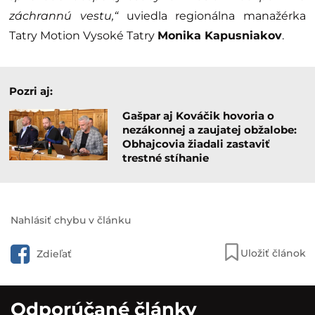
záchrannú vestu,“
uviedla regionálna manažérka
Tatry Motion Vysoké Tatry
Monika Kapusniakov
.
Pozri aj:
Gašpar aj Kováčik hovoria o
nezákonnej a zaujatej obžalobe:
Obhajcovia žiadali zastaviť
trestné stíhanie
Nahlásiť chybu v článku
Uložiť článok
Zdieľať
Odporúčané články