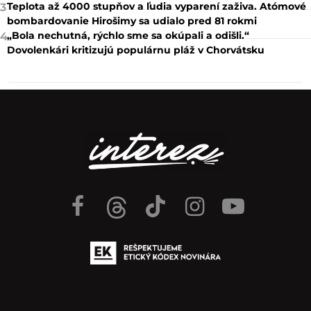
Teplota až 4000 stupňov a ľudia vyparení zaživa. Atómové
3
bombardovanie Hirošimy sa udialo pred 81 rokmi
„Bola nechutná, rýchlo sme sa okúpali a odišli.“
4
Dovolenkári kritizujú populárnu pláž v Chorvátsku