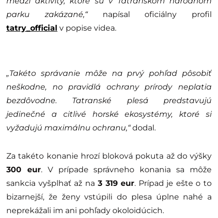
medzi aktivity, ktoré sú v Tatranskom národnom
parku zakázané,“
napísal oficiálny profil
tatry_official
v popise videa.
„Takéto správanie môže na prvý pohľad pôsobiť
neškodne, no pravidlá ochrany prírody neplatia
bezdôvodne. Tatranské plesá predstavujú
jedinečné a citlivé horské ekosystémy, ktoré si
vyžadujú maximálnu ochranu,“
dodal.
Za takéto konanie hrozí bloková pokuta až do výšky
300 eur
. V prípade správneho konania sa môže
sankcia vyšplhať až na
3 319 eur
. Prípad je ešte o to
bizarnejší, že ženy vstúpili do plesa úplne nahé a
neprekážali im ani pohľady okoloidúcich.