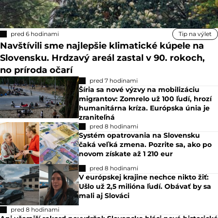
pred 6 hodinami
Tip na výlet
Navštívili sme najlepšie klimatické kúpele na
Slovensku. Hrdzavý areál zastal v 90. rokoch,
no príroda očarí
pred 7 hodinami
Šíria sa nové výzvy na mobilizáciu
migrantov: Zomrelo už 100 ľudí, hrozí
humanitárna kríza. Európska únia je
zraniteľná
pred 8 hodinami
Systém opatrovania na Slovensku
čaká veľká zmena. Pozrite sa, ako po
novom získate až 1 210 eur
pred 8 hodinami
V európskej krajine nechce nikto žiť:
Ušlo už 2,5 milióna ľudí. Obávať by sa
mali aj Slováci
pred 8 hodinami