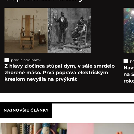
pred 3 hodinami
p
Z hlavy zločinca stúpal dym, v sále smrdelo
Navš
zhorené mäso. Prvá poprava elektrickým
na S
kreslom nevyšla na prvýkrát
roko
NAJNOVŠIE ČLÁNKY