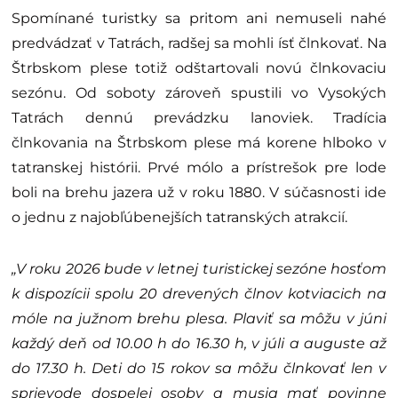
Spomínané turistky sa pritom ani nemuseli nahé
predvádzať v Tatrách, radšej sa mohli ísť člnkovať. Na
Štrbskom plese totiž odštartovali novú člnkovaciu
sezónu. Od soboty zároveň spustili vo Vysokých
Tatrách dennú prevádzku lanoviek. Tradícia
člnkovania na Štrbskom plese má korene hlboko v
tatranskej histórii. Prvé mólo a prístrešok pre lode
boli na brehu jazera už v roku 1880. V súčasnosti ide
o jednu z najobľúbenejších tatranských atrakcií.
„V roku 2026 bude v letnej turistickej sezóne hosťom
k dispozícii spolu 20 drevených člnov kotviacich na
móle na južnom brehu plesa. Plaviť sa môžu v júni
každý deň od 10.00 h do 16.30 h, v júli a auguste až
do 17.30 h. Deti do 15 rokov sa môžu člnkovať len v
sprievode dospelej osoby a musia mať povinne