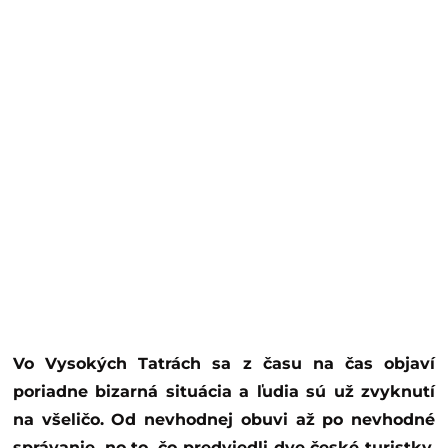
Vo Vysokých Tatrách sa z času na čas objaví
poriadne bizarná situácia a ľudia sú už zvyknutí
na všeličo. Od nevhodnej obuvi až po nevhodné
správanie, no to, čo predviedli dve české turistky,