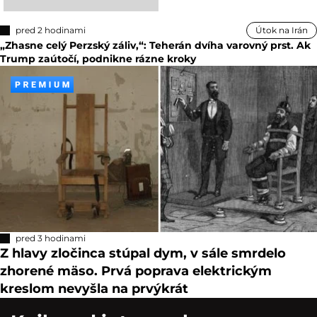
pred 2 hodinami
Útok na Irán
„Zhasne celý Perzský záliv,“: Teherán dvíha varovný prst. Ak
Trump zaútočí, podnikne rázne kroky
pred 3 hodinami
Z hlavy zločinca stúpal dym, v sále smrdelo
zhorené mäso. Prvá poprava elektrickým
kreslom nevyšla na prvýkrát