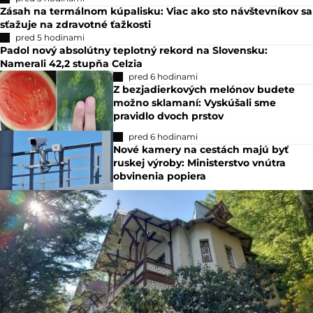
Zásah na termálnom kúpalisku: Viac ako sto návštevníkov sa
sťažuje na zdravotné ťažkosti
pred 5 hodinami
Padol nový absolútny teplotný rekord na Slovensku:
Namerali 42,2 stupňa Celzia
pred 6 hodinami
Z bezjadierkových melónov budete
možno sklamaní: Vyskúšali sme
pravidlo dvoch prstov
pred 6 hodinami
Nové kamery na cestách majú byť
ruskej výroby: Ministerstvo vnútra
obvinenia popiera