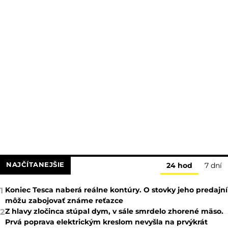
NAJČÍTANEJŠIE
24 hod
7 dní
Koniec Tesca naberá reálne kontúry. O stovky jeho predajní
1
môžu zabojovať známe reťazce
Z hlavy zločinca stúpal dym, v sále smrdelo zhorené mäso.
2
Prvá poprava elektrickým kreslom nevyšla na prvýkrát