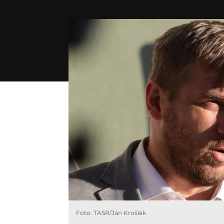
Foto: TASR/Ján Krošlák