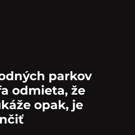
rodných parkov
fa odmieta, že
ukáže opak, je
nčiť