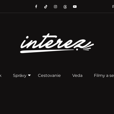
P
k
Správy
Cestovanie
Veda
Filmy a se