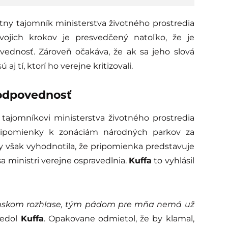
štátny tajomník ministerstva životného prostredia
svojich krokov je presvedčený natoľko, že je
vednosť. Zároveň očakáva, že ak sa jeho slová
 tí, ktorí ho verejne kritizovali.
zodpovednosť
ajomníkovi ministerstva životného prostredia
ripomienky k zonáciám národných parkov za
by však vyhodnotila, že pripomienka predstavuje
a ministri verejne ospravedlnia.
Kuffa
to vyhlásil
venskom rozhlase, tým pádom pre mňa nemá už
edol
Kuffa
. Opakovane odmietol, že by klamal,