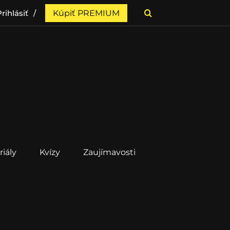
rihlásiť
Kúpiť PREMIUM
riály
Kvízy
Zaujímavosti