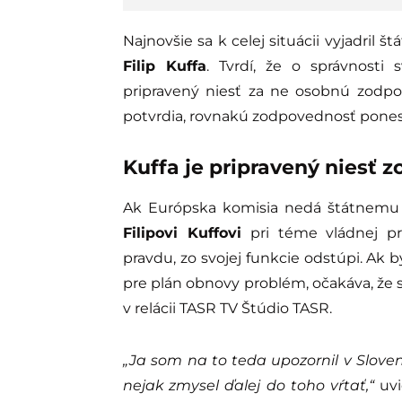
Najnovšie sa k celej situácii vyjadril 
Filip Kuffa
. Tvrdí, že o správnosti 
pripravený niesť za ne osobnú zodpo
potvrdia, rovnakú zodpovednosť ponesú aj
Kuffa je pripravený niesť 
Ak Európska komisia nedá štátnemu t
Filipovi Kuffovi
pri téme vládnej p
pravdu, zo svojej funkcie odstúpi. Ak 
pre plán obnovy problém, očakáva, že s
v relácii TASR TV Štúdio TASR.
„Ja som na to teda upozornil v Slo
nejak zmysel ďalej do toho vŕtať,“
uvi