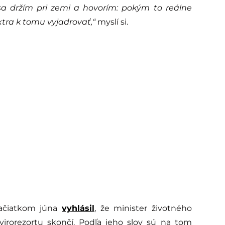
a držím pri zemi a hovorím: pokým to reálne
tra k tomu vyjadrovať,“
myslí si.
ačiatkom júna
vyhlásil
, že minister životného
irorezortu skončí. Podľa jeho slov sú na tom