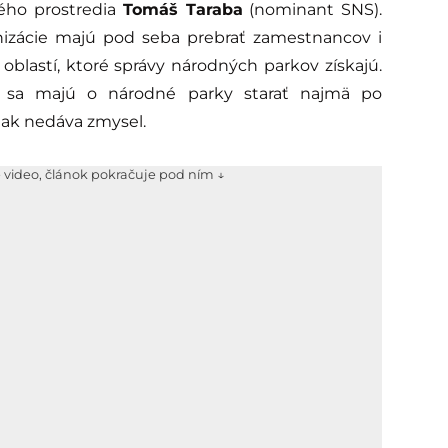
ého prostredia
Tomáš Taraba
(nominant SNS).
anizácie majú pod seba prebrať zamestnancov i
blastí, ktoré správy národných parkov získajú.
R sa majú o národné parky starať najmä po
tak nedáva zmysel.
e video, článok pokračuje pod ním ↓