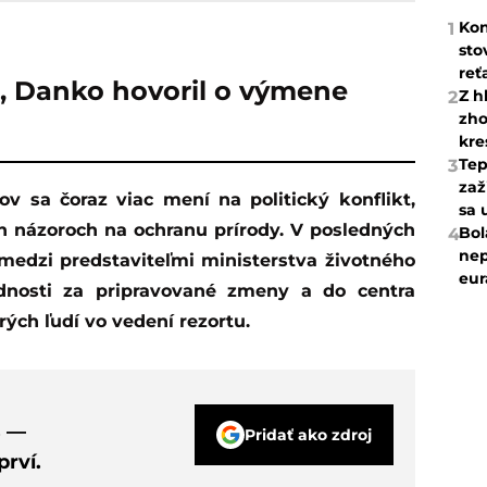
Kon
1
sto
reť
, Danko hovoril o výmene
Z h
2
zho
kre
Tep
3
zaž
sa 
ch názoroch na ochranu prírody. V posledných
Bol
4
nep
 medzi predstaviteľmi ministerstva životného
eur
ednosti za pripravované zmeny a do centra
rých ľudí vo vedení rezortu.
s —
Pridať ako zdroj
rví.