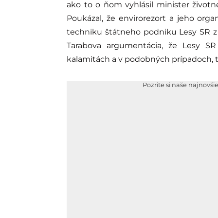
ako to o ňom vyhlásil minister životn
Poukázal, že envirorezort a jeho org
techniku štátneho podniku Lesy SR z o
Tarabova argumentácia, že Lesy S
kalamitách a v podobných prípadoch, 
Pozrite si naše najnovši