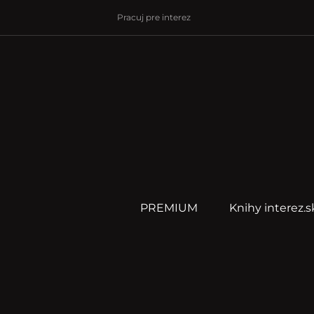
Pracuj pre interez
PREMIUM
Knihy interez.s