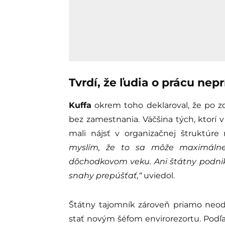
Tvrdí, že ľudia o prácu nep
Kuffa
okrem toho deklaroval, že po zon
bez zamestnania. Väčšina tých, ktorí 
mali nájsť v organizačnej štruktúre 
myslím, že to sa môže maximálne 
dôchodkovom veku. Ani štátny podnik,
snahy prepúšťať,“
uviedol.
Štátny tajomník zároveň priamo neod
stať novým šéfom envirorezortu. Podľa s