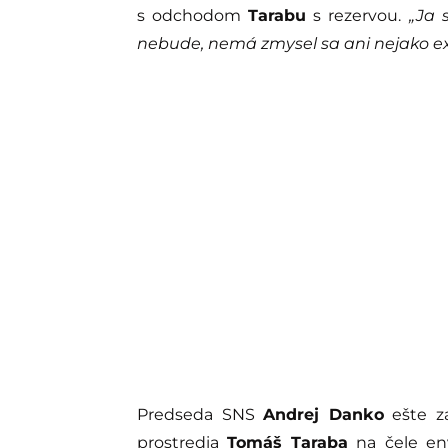
s odchodom
Tarabu
s rezervou.
„Ja s
nebude, nemá zmysel sa ani nejako ex
Predseda SNS
Andrej Danko
ešte z
prostredia
Tomáš Taraba
na čele env