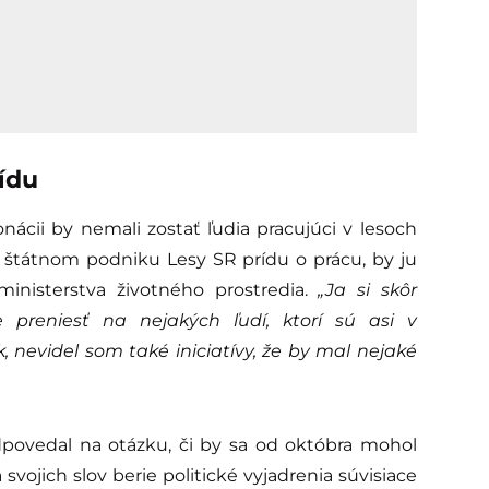
rídu
ácii by nemali zostať ľudia pracujúci v lesoch
v štátnom podniku Lesy SR prídu o prácu, by ju
ministerstva životného prostredia.
„Ja si skôr
preniesť na nejakých ľudí, ktorí sú asi v
 nevidel som také iniciatívy, že by mal nejaké
povedal na otázku, či by sa od októbra mohol
vojich slov berie politické vyjadrenia súvisiace