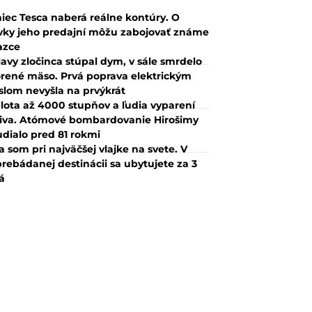
iec Tesca naberá reálne kontúry. O
vky jeho predajní môžu zabojovať známe
azce
lavy zločinca stúpal dym, v sále smrdelo
rené mäso. Prvá poprava elektrickým
slom nevyšla na prvýkrát
lota až 4000 stupňov a ľudia vyparení
iva. Atómové bombardovanie Hirošimy
udialo pred 81 rokmi
a som pri najväčšej vlajke na svete. V
rebádanej destinácii sa ubytujete za 3
á