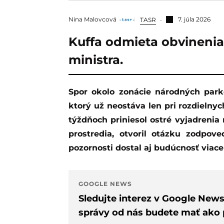
Nina Malovcová
7. júla 2026
TASR
Kuffa odmieta obvinenia
ministra.
Spor okolo zonácie národných parkov sa čoraz viac mení na politický konflikt,
ktorý už neostáva len pri rozdielny
týždňoch priniesol ostré vyjadrenia
prostredia, otvoril otázku zodpov
pozornosti dostal aj budúcnosť viace
GOOGLE NEWS
Sledujte interez v Google New
správy od nás budete mať ako p