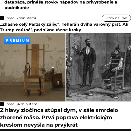
databáza, prináša stovky nápadov na privyrobenie a
podnikanie
pred 6 minútami
Útok na Irán
„Zhasne celý Perzský záliv,“: Teherán dvíha varovný prst. Ak
Trump zaútočí, podnikne rázne kroky
pred 54 minútami
Z hlavy zločinca stúpal dym, v sále smrdelo
zhorené mäso. Prvá poprava elektrickým
kreslom nevyšla na prvýkrát