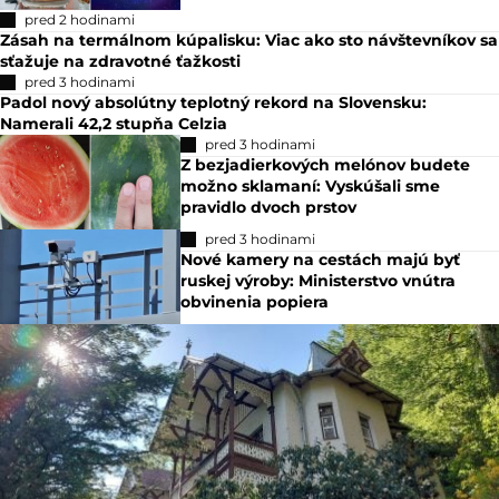
pred 2 hodinami
Zásah na termálnom kúpalisku: Viac ako sto návštevníkov sa
sťažuje na zdravotné ťažkosti
pred 3 hodinami
Padol nový absolútny teplotný rekord na Slovensku:
Namerali 42,2 stupňa Celzia
pred 3 hodinami
Z bezjadierkových melónov budete
možno sklamaní: Vyskúšali sme
pravidlo dvoch prstov
pred 3 hodinami
Nové kamery na cestách majú byť
ruskej výroby: Ministerstvo vnútra
obvinenia popiera