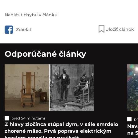
Nahlásiť chybu v článku
Uložiť článok
Zdieľať
Odporúčané články
pred 54 minútami
p
Z hlavy zločinca stúpal dym, v sále smrdelo
Navš
zhorené mäso. Prvá poprava elektrickým
na S
kreslom nevyšla na prvýkrát