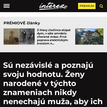
PREMIUM
PRÉMIOVÉ články
Z hlavy zločinca stúpal
dym, v sále smrdelo
zhorené mäso. Prvá
poprava elektrickým
kreslom n...
Sú nezávislé a poznajú
svoju hodnotu. Ženy
narodené v týchto
znameniach nikdy
nenechajú muža, aby ich