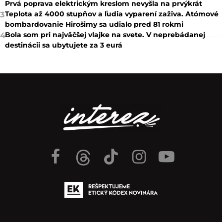
Prvá poprava elektrickým kreslom nevyšla na prvýkrát
Teplota až 4000 stupňov a ľudia vyparení zaživa. Atómové
3
bombardovanie Hirošimy sa udialo pred 81 rokmi
Bola som pri najväčšej vlajke na svete. V neprebádanej
4
destinácii sa ubytujete za 3 eurá