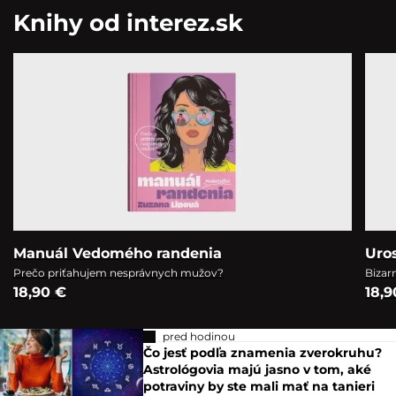
Knihy od interez.sk
Manuál Vedomého randenia
Uro
Prečo priťahujem nesprávnych mužov?
Bizar
18,90 €
18,9
pred hodinou
Čo jesť podľa znamenia zverokruhu?
Astrológovia majú jasno v tom, aké
potraviny by ste mali mať na tanieri