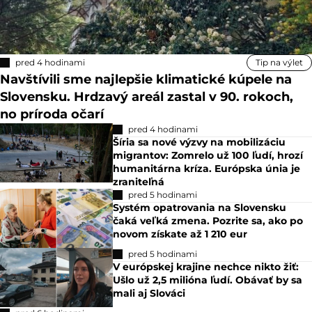
pred 4 hodinami
Tip na výlet
Navštívili sme najlepšie klimatické kúpele na
Slovensku. Hrdzavý areál zastal v 90. rokoch,
no príroda očarí
pred 4 hodinami
Šíria sa nové výzvy na mobilizáciu
migrantov: Zomrelo už 100 ľudí, hrozí
humanitárna kríza. Európska únia je
zraniteľná
pred 5 hodinami
Systém opatrovania na Slovensku
čaká veľká zmena. Pozrite sa, ako po
novom získate až 1 210 eur
pred 5 hodinami
V európskej krajine nechce nikto žiť:
Ušlo už 2,5 milióna ľudí. Obávať by sa
mali aj Slováci