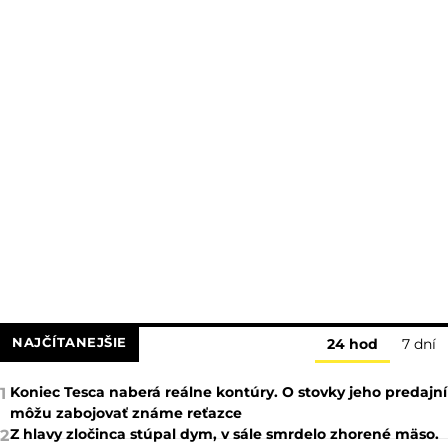
NAJČÍTANEJŠIE
24 hod
7 dní
Koniec Tesca naberá reálne kontúry. O stovky jeho predajní
1
môžu zabojovať známe reťazce
Z hlavy zločinca stúpal dym, v sále smrdelo zhorené mäso.
2