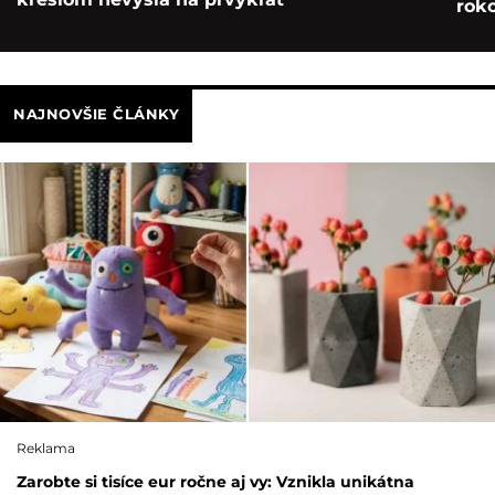
roko
NAJNOVŠIE ČLÁNKY
Reklama
Zarobte si tisíce eur ročne aj vy: Vznikla unikátna