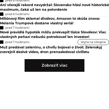
pred 6 hodinami
Ani včerajší rekord nevydržal: Slovensko hlási nové historické
maximum, čaká už len na potvrdenie
pred 6 hodinami
Miliónový film sklamal divákov, Amazon to skúša znova:
Melania Trumpová dostane vlastný seriál
pred 7 hodinami
Nové pravidlá hypoték môžu prekvapiť tisíce Slovákov: Viac
vlastných peňazí nebudú potrebovať len investori
pred 7 hodinami
Vojna na Ukrajine
Muž predával zeleninu, o chvíľu bojoval o život: Zelenskyj
zverejnil desivé video, dron prenasledoval civilistu
Zobraziť viac