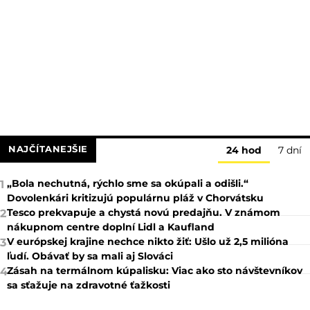
NAJČÍTANEJŠIE
24 hod
7 dní
„Bola nechutná, rýchlo sme sa okúpali a odišli.“
1
Dovolenkári kritizujú populárnu pláž v Chorvátsku
Tesco prekvapuje a chystá novú predajňu. V známom
2
nákupnom centre doplní Lidl a Kaufland
V európskej krajine nechce nikto žiť: Ušlo už 2,5 milióna
3
ľudí. Obávať by sa mali aj Slováci
Zásah na termálnom kúpalisku: Viac ako sto návštevníkov
4
sa sťažuje na zdravotné ťažkosti