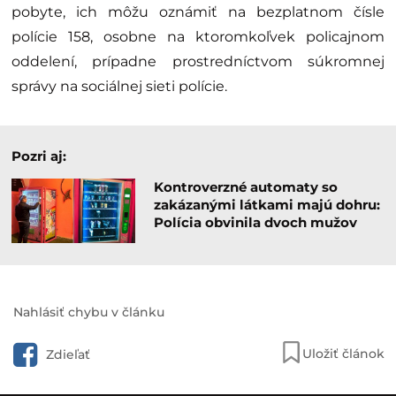
pobyte, ich môžu oznámiť na bezplatnom čísle
polície 158, osobne na ktoromkoľvek policajnom
oddelení, prípadne prostredníctvom súkromnej
správy na sociálnej sieti polície.
Pozri aj:
Kontroverzné automaty so
zakázanými látkami majú dohru:
Polícia obvinila dvoch mužov
Nahlásiť chybu v článku
Uložiť článok
Zdieľať