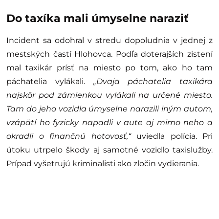
Do taxíka mali úmyselne naraziť
Incident sa odohral v stredu dopoludnia v jednej z
mestských častí Hlohovca. Podľa doterajších zistení
mal taxikár prísť na miesto po tom, ako ho tam
páchatelia vylákali.
„Dvaja páchatelia taxikára
najskôr pod zámienkou vylákali na určené miesto.
Tam do jeho vozidla úmyselne narazili iným autom,
vzápätí ho fyzicky napadli v aute aj mimo neho a
okradli o finančnú hotovosť,“
uviedla polícia. Pri
útoku utrpelo škody aj samotné vozidlo taxislužby.
Prípad vyšetrujú kriminalisti ako zločin vydierania.