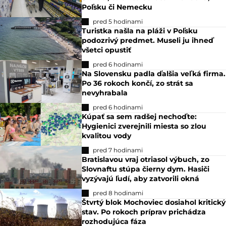
Poľsku či Nemecku
pred 5 hodinami
Turistka našla na pláži v Poľsku
podozrivý predmet. Museli ju ihneď
všetci opustiť
pred 6 hodinami
Na Slovensku padla ďalšia veľká firma.
Po 36 rokoch končí, zo strát sa
nevyhrabala
pred 6 hodinami
Kúpať sa sem radšej nechoďte:
Hygienici zverejnili miesta so zlou
kvalitou vody
pred 7 hodinami
Bratislavou vraj otriasol výbuch, zo
Slovnaftu stúpa čierny dym. Hasiči
vyzývajú ľudí, aby zatvorili okná
pred 8 hodinami
Štvrtý blok Mochoviec dosiahol kritický
stav. Po rokoch príprav prichádza
rozhodujúca fáza