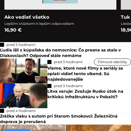
Ako vedieť všetko
Tuk 
Lepšími otázkami k lepším odpovediam
Liesb
16,90 €
18,9
pred 2 hodinami
Ľudia išli z kúpaliska do nemocnice: Čo presne sa stalo v
Diakovciach? Odpoveď stále nemáme
pred 3 hodinami
Filmové rebríčky
Vieme, ktoré nové filmy a seriály sa
oplatí vidieť tento víkend. Sú
najsledovanejšie
pred 3 hodinami
Litva varuje: Zvažuje Rusko útok na
kritickú infraštruktúru v Pobaltí?
pred 4 hodinami
Zrážka vlaku s autom pri Starom Smokovci: Železničná
doprava je prerušená