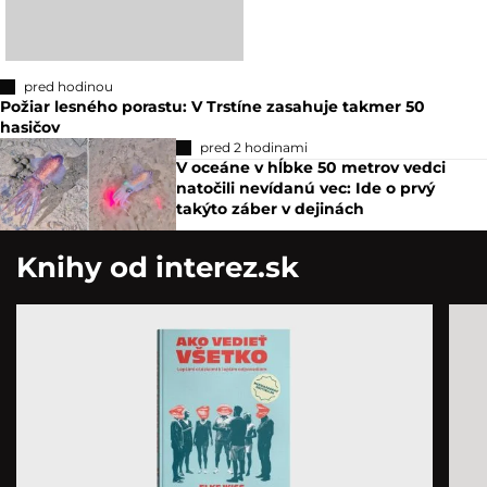
pred hodinou
Požiar lesného porastu: V Trstíne zasahuje takmer 50
hasičov
pred 2 hodinami
V oceáne v hĺbke 50 metrov vedci
natočili nevídanú vec: Ide o prvý
takýto záber v dejinách
Knihy od interez.sk