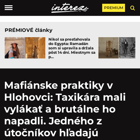
PREMIUM
PRÉMIOVÉ články
Nikol sa presťahovala
do Egypta: Ramadán
som si upravila a držala
pôst 14 dní. Miestnym sa
p...
Mafiánske praktiky v
Hlohovci: Taxikára mali
vylákať a brutálne ho
napadli. Jedného z
útočníkov hľadajú