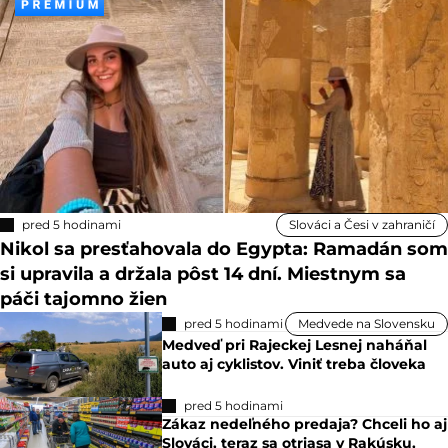
pred 5 hodinami
Slováci a Česi v zahraničí
Nikol sa presťahovala do Egypta: Ramadán som
si upravila a držala pôst 14 dní. Miestnym sa
páči tajomno žien
pred 5 hodinami
Medvede na Slovensku
Medveď pri Rajeckej Lesnej naháňal
auto aj cyklistov. Viniť treba človeka
pred 5 hodinami
Zákaz nedeľného predaja? Chceli ho aj
Slováci, teraz sa otriasa v Rakúsku,