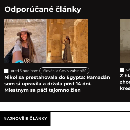
Odporúčané články
vč
pred 5 hodinami
Slováci a Česi v zahraničí
Z hl
Nikol sa presťahovala do Egypta: Ramadán
zho
som si upravila a držala pôst 14 dní.
kre
Miestnym sa páči tajomno žien
NAJNOVŠIE ČLÁNKY