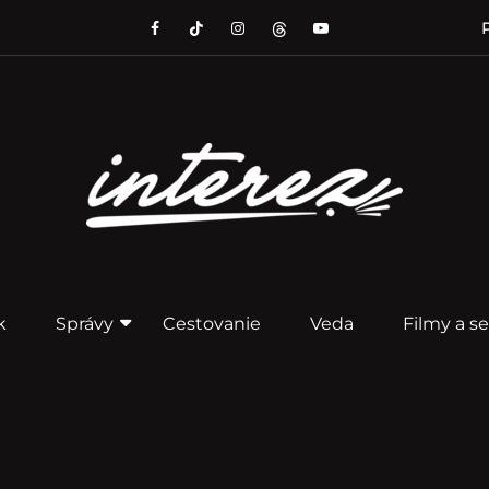
P
k
Správy
Cestovanie
Veda
Filmy a se