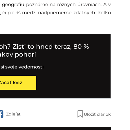
geografiu poznáme na rôznych úrovniach. A v
 či patríš medzi nadpriemerne zdatných. Koľko
oh? Zisti to hneď teraz, 80 %
ákov pohorí
 si svoje vedomosti
Začať kvíz
Zdieľať
Uložiť článok