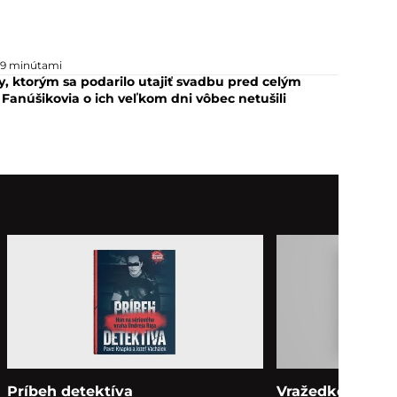
39 minútami
y, ktorým sa podarilo utajiť svadbu pred celým
Fanúšikovia o ich veľkom dni vôbec netušili
Príbeh detektíva
Vražedko