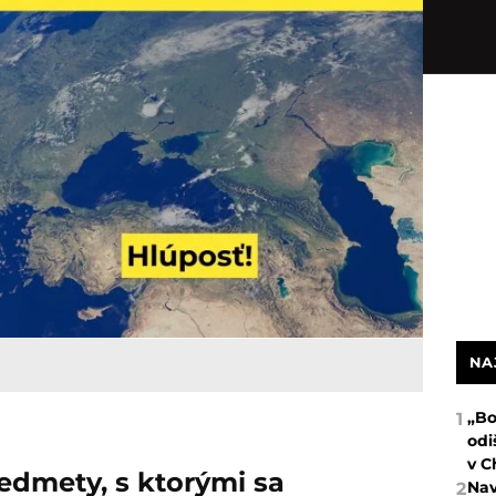
NA
„Bo
1
odi
v C
edmety, s ktorými sa
Nav
2