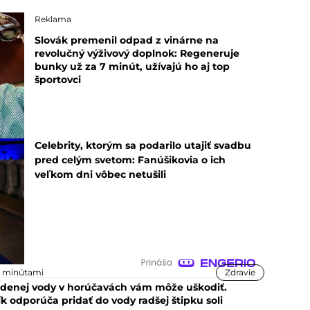
Reklama
Slovák premenil odpad z vinárne na
revolučný výživový doplnok: Regeneruje
bunky už za 7 minút, užívajú ho aj top
športovci
Celebrity, ktorým sa podarilo utajiť svadbu
pred celým svetom: Fanúšikovia o ich
veľkom dni vôbec netušili
9 minútami
Zdravie
tudenej vody v horúčavách vám môže uškodiť.
 odporúča pridať do vody radšej štipku soli