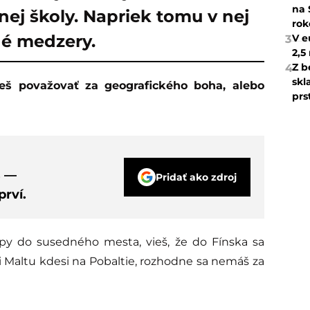
na 
ej školy. Napriek tomu v nej
rok
né medzery.
V e
3
2,5
Z b
4
skl
prs
s —
Pridať ako zdroj
rví.
apy do susedného mesta, vieš, že do Fínska sa
i Maltu kdesi na Pobaltie, rozhodne sa nemáš za