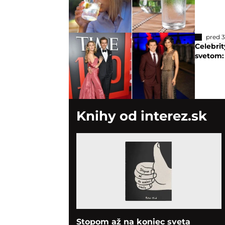
pred 
Celebrit
svetom: 
Knihy od interez.sk
Stopom až na koniec sveta