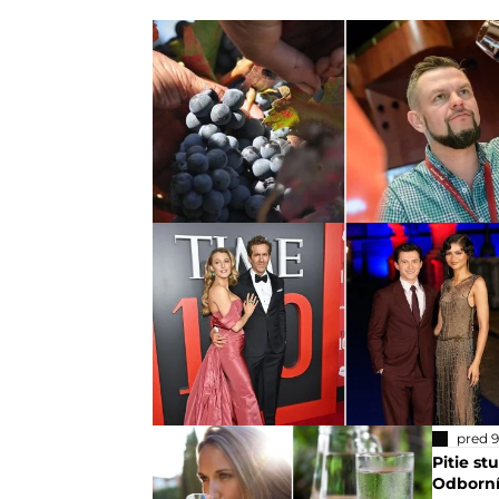
pred 
Pitie s
Odborník