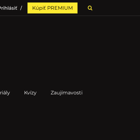
rihlásiť
Kúpiť PREMIUM
riály
Kvízy
Zaujímavosti