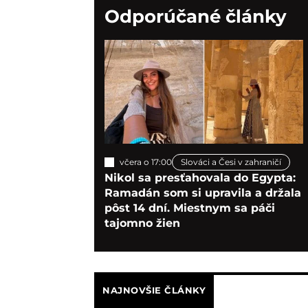
Odporúčané články
včera o 17:00
Slováci a Česi v zahraničí
Nikol sa presťahovala do Egypta:
Ramadán som si upravila a držala
pôst 14 dní. Miestnym sa páči
tajomno žien
NAJNOVŠIE ČLÁNKY