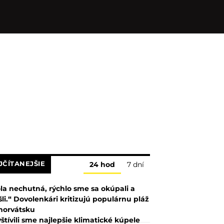
JČÍTANEJŠIE
24 hod
7 dní
la nechutná, rýchlo sme sa okúpali a
šli.“ Dovolenkári kritizujú populárnu pláž
horvátsku
štívili sme najlepšie klimatické kúpele