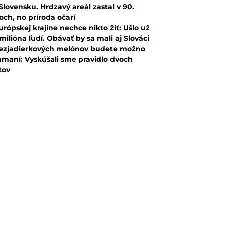
Slovensku. Hrdzavý areál zastal v 90.
och, no príroda očarí
urópskej krajine nechce nikto žiť: Ušlo už
 milióna ľudí. Obávať by sa mali aj Slováci
ezjadierkových melónov budete možno
amaní: Vyskúšali sme pravidlo dvoch
tov