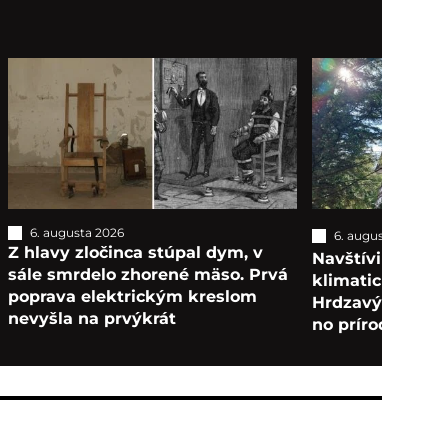
6. augusta 2026
6. augusta 2026
T
Z hlavy zločinca stúpal dym, v
Navštívili sme n
sále smrdelo zhorené mäso. Prvá
klimatické kúpe
poprava elektrickým kreslom
Hrdzavý areál za
nevyšla na prvýkrát
no príroda očarí