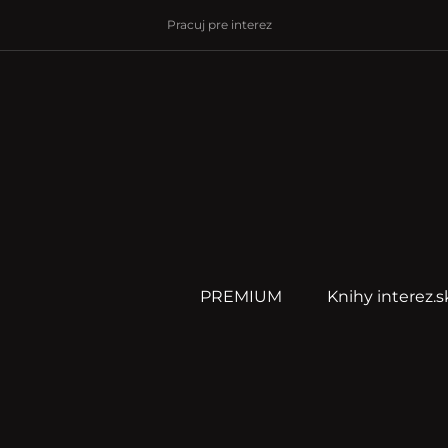
Pracuj pre interez
PREMIUM
Knihy interez.s