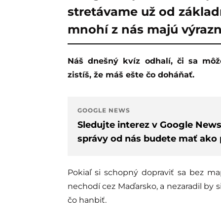
stretávame už od základn
mnohí z nás majú výraz
Náš dnešný kvíz odhalí, či sa môžeš považovať za geografického boha, alebo
zistíš, že máš ešte čo doháňať.
GOOGLE NEWS
Sledujte interez v Google New
správy od nás budete mať ako p
Pokiaľ si schopný dopraviť sa bez m
nechodí cez Maďarsko, a nezaradil by s
čo hanbiť.