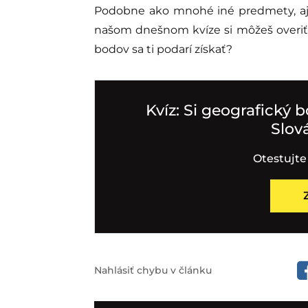
Podobne ako mnohé iné predmety, aj 
našom dnešnom kvíze si môžeš overiť,
bodov sa ti podarí získať?
Kvíz: Si geografický b
Slov
Otestujte
Nahlásiť chybu v článku