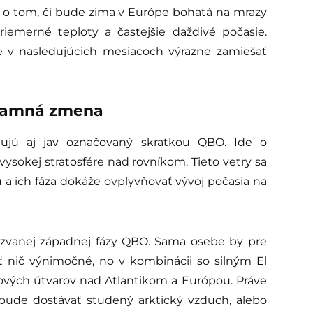
ť o tom, či bude zima v Európe bohatá na mrazy
riemerné teploty a častejšie daždivé počasie.
 v nasledujúcich mesiacoch výrazne zamiešať
znamná zmena
ujú aj jav označovaný skratkou QBO. Ide o
vysokej stratosfére nad rovníkom. Tieto vetry sa
 a ich fáza dokáže ovplyvňovať vývoj počasia na
zvanej západnej fázy QBO. Sama osebe by pre
nič výnimočné, no v kombinácii so silným El
ových útvarov nad Atlantikom a Európou. Práve
 bude dostávať studený arktický vzduch, alebo