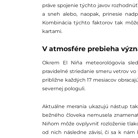
práve spojenie týchto javov rozhodnú
a sneh alebo, naopak, prinesie nadp
Kombinácia týchto faktorov tak môže
kartami.
V atmosfére prebieha vý
Okrem El Niña meteorológovia sled
pravidelné striedanie smeru vetrov vo 
približne každých 17 mesiacov obracajú
severnej pologuli.
Aktuálne merania ukazujú nástup tak
bežného človeka nemusela znamenať 
Niñom môže ovplyvniť rozloženie tlak
od nich následne závisí, či sa k nám