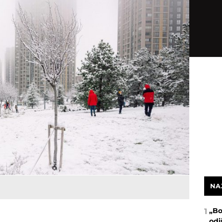
NA
„Bo
1
odi