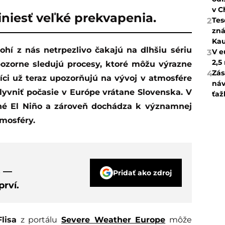
v C
niesť veľké prekvapenia.
Tes
2
zná
Kau
V e
3
2,5
pozorne sledujú procesy, ktoré môžu výrazne
Zás
4
ci už teraz upozorňujú na vývoj v atmosfére
náv
yvniť počasie v Európe vrátane Slovenska. V
ťaž
lné El Niño a zároveň dochádza k významnej
mosféry.
s —
Pridať ako zdroj
rví.
lisa
z portálu
Severe Weather Europe
môže