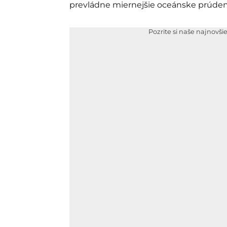
prevládne miernejšie oceánske prúden
Pozrite si naše najnovši