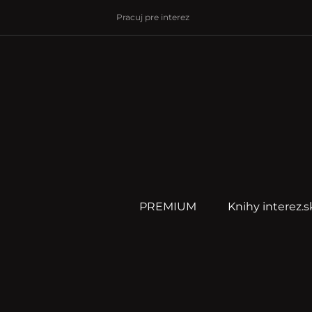
Pracuj pre interez
PREMIUM
Knihy interez.s