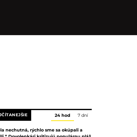
JČÍTANEJŠIE
24 hod
7 dní
la nechutná, rýchlo sme sa okúpali a
šli.“ Dovolenkári kritizujú populárnu pláž