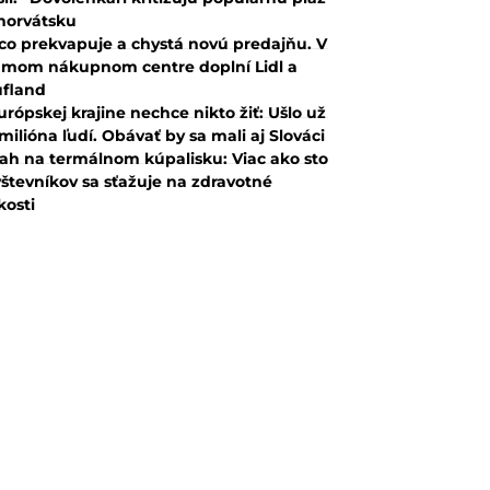
horvátsku
co prekvapuje a chystá novú predajňu. V
mom nákupnom centre doplní Lidl a
fland
urópskej krajine nechce nikto žiť: Ušlo už
 milióna ľudí. Obávať by sa mali aj Slováci
ah na termálnom kúpalisku: Viac ako sto
števníkov sa sťažuje na zdravotné
kosti