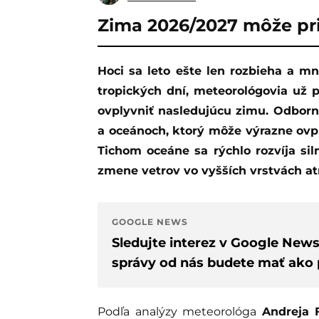
Zima 2026/2027 môže pri
Hoci sa leto ešte len rozbieha a mnohí z nás netrpezlivo čakajú na dlhšiu sériu
tropických dní, meteorológovia už 
ovplyvniť nasledujúcu zimu. Odborní
a oceánoch, ktorý môže výrazne ovpl
Tichom oceáne sa rýchlo rozvíja si
zmene vetrov vo vyšších vrstvách at
GOOGLE NEWS
Sledujte interez v Google New
správy od nás budete mať ako p
Podľa analýzy meteorológa
Andreja F