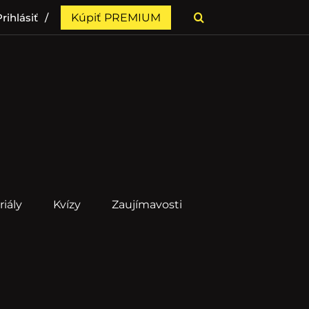
rihlásiť
Kúpiť PREMIUM
riály
Kvízy
Zaujímavosti