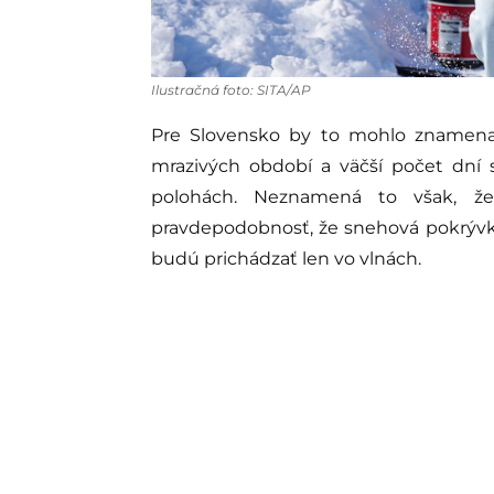
Ilustračná foto: SITA/AP
Pre Slovensko by to mohlo znamenať 
mrazivých období a väčší počet dní 
polohách. Neznamená to však, ž
pravdepodobnosť, že snehová pokrývk
budú prichádzať len vo vlnách.