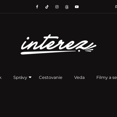
P
k
Správy
Cestovanie
Veda
Filmy a se