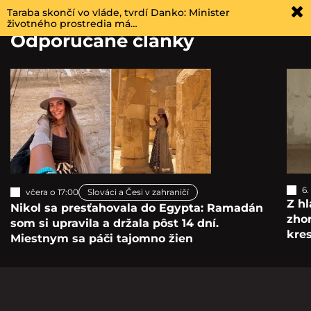
Taraba skončí vo vláde, tvrdí Danko: Minister
životného prostredia má…
Odporúčané články
6.
včera o 17:00
Slováci a Česi v zahraničí
Z hl
Nikol sa presťahovala do Egypta: Ramadán
zho
som si upravila a držala pôst 14 dní.
kre
Miestnym sa páči tajomno žien