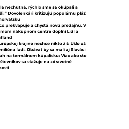
la nechutná, rýchlo sme sa okúpali a
šli.“ Dovolenkári kritizujú populárnu pláž
horvátsku
co prekvapuje a chystá novú predajňu. V
mom nákupnom centre doplní Lidl a
fland
urópskej krajine nechce nikto žiť: Ušlo už
 milióna ľudí. Obávať by sa mali aj Slováci
ah na termálnom kúpalisku: Viac ako sto
števníkov sa sťažuje na zdravotné
kosti