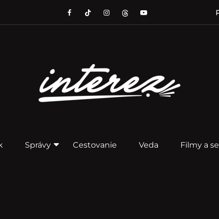
P
k
Správy
Cestovanie
Veda
Filmy a se