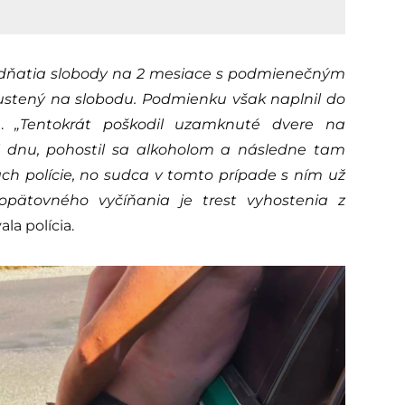
t odňatia slobody na 2 mesiace s podmienečným
stený na slobodu. Podmienku však naplnil do
a.
„Tentokrát poškodil uzamknuté dvere na
 dnu, pohostil sa alkoholom a následne tam
kách polície, no sudca v tomto prípade s ním už
opätovného vyčíňania je trest vyhostenia z
la polícia.