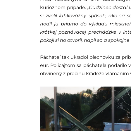
kurióznom prípade.
„Cudzinec dostal u
si zvolil ľahkovážny spôsob, ako sa 
hodil ju priamo do výkladu miestneh
krátkej poznávacej prechádzke v inter
pokoji si ho otvoril, napil sa a spokojne 
Páchateľ tak ukradol plechovku za prib
eur. Policajtom sa páchateľa podarilo 
obvinený z prečinu krádeže vlámaním 