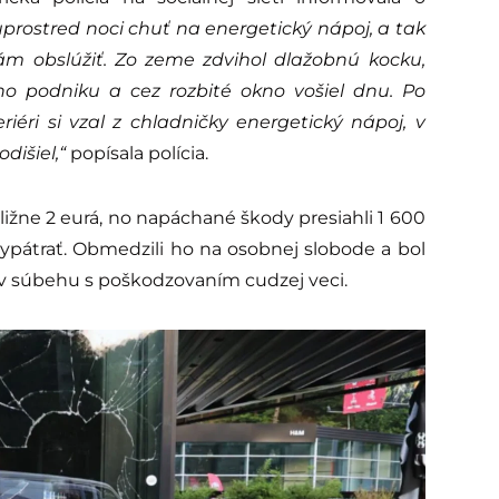
prostred noci chuť na energetický nápoj, a tak
sám obslúžiť. Zo zeme zdvihol dlažobnú kocku,
o podniku a cez rozbité okno vošiel dnu. Po
iéri si vzal z chladničky energetický nápoj, v
odišiel,“
popísala polícia.
ližne 2 eurá, no napáchané škody presiahli 1 600
vypátrať. Obmedzili ho na osobnej slobode a bol
v súbehu s poškodzovaním cudzej veci.