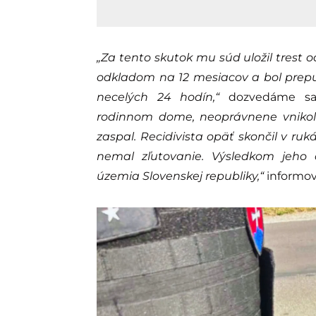
„Za tento skutok mu súd uložil tres
odkladom na 12 mesiacov a bol prepu
necelých 24 hodín,“
dozvedáme s
rodinnom dome, neoprávnene vnikol
zaspal. Recidivista opäť skončil v ru
nemal zľutovanie. Výsledkom jeho 
územia Slovenskej republiky,“
informova