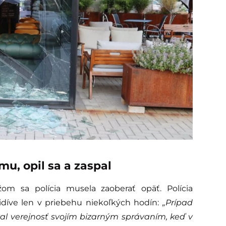
u, opil sa a zaspal
m sa polícia musela zaoberať opäť. Polícia
cidíve len v priebehu niekoľkých hodín:
„Prípad
al verejnosť svojím bizarným správaním, keď v