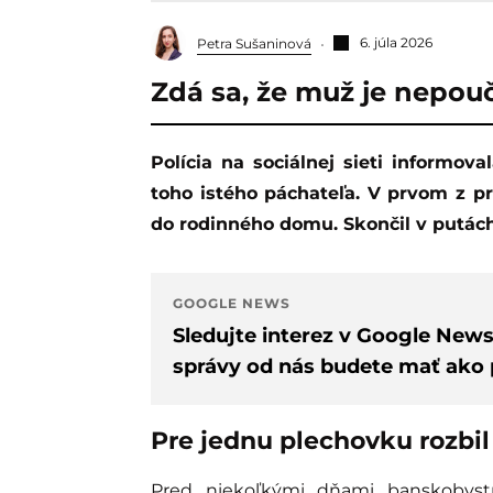
6. júla 2026
Petra Sušaninová
Zdá sa, že muž je nepouč
Polícia na sociálnej sieti informovala o dvoch incidentoch, ktoré sa však týkali
toho istého páchateľa. V prvom z p
do rodinného domu. Skončil v putách
GOOGLE NEWS
Sledujte interez v Google New
správy od nás budete mať ako p
Pre jednu plechovku rozbi
Pred niekoľkými dňami banskobystric