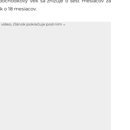
e dôchodkový vek sa znižuje o šesť mesiacov za
 o 18 mesiacov.
e video, článok pokračuje pod ním ↓