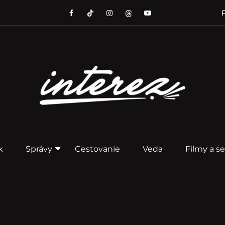
P
k
Správy
Cestovanie
Veda
Filmy a se