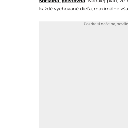
Sociálna poisťovňa
. Naďalej platí, ž
každé vychované dieťa, maximálne však
Pozrite si naše najnovši