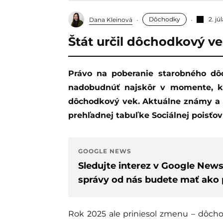
Dôchodky
2. jú
Dana Kleinová
Štát určil dôchodkový ve
Právo na poberanie starobného dôchodku môže poistená osoba na Slovensku
nadobudnúť najskôr v momente, k
dôchodkový vek. Aktuálne známy a 
prehľadnej tabuľke Sociálnej poisťov
GOOGLE NEWS
Sledujte interez v Google New
správy od nás budete mať ako p
Rok 2025 ale priniesol zmenu – dôcho