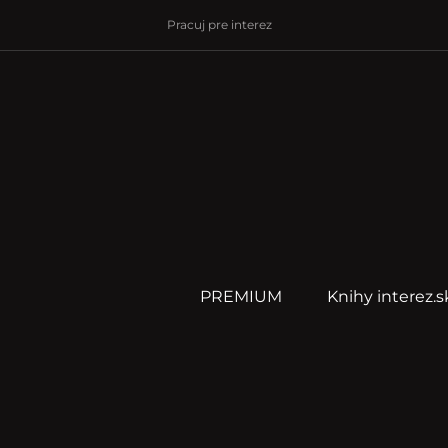
Pracuj pre interez
PREMIUM
Knihy interez.s