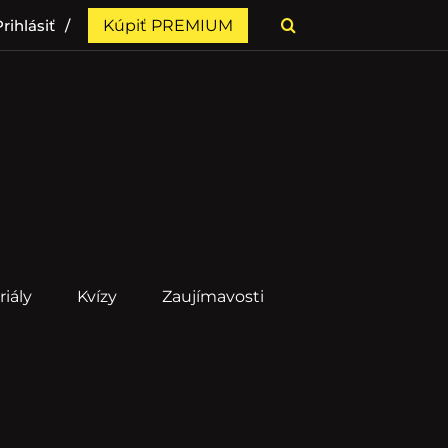
rihlásiť
Kúpiť PREMIUM
riály
Kvízy
Zaujímavosti