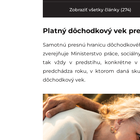
Zobraziť všetky články (274)
Platný dôchodkový vek pre
Samotnú presnú hranicu dôchodkového 
zverejňuje Ministerstvo práce, sociáln
tak vždy v predstihu, konkrétne v
predchádza roku, v ktorom daná skup
dôchodkový vek.