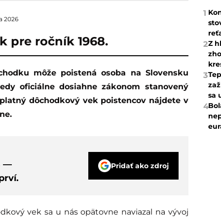
Kon
1
la 2026
sto
reť
k pre ročník 1968.
Z h
2
zho
kre
Tep
3
zaž
edy oficiálne dosiahne zákonom stanovený
sa 
platný dôchodkový vek poistencov nájdete v
Bol
4
ne.
nep
eur
s —
Pridať ako zdroj
rví.
dkový vek sa u nás opätovne naviazal na vývoj