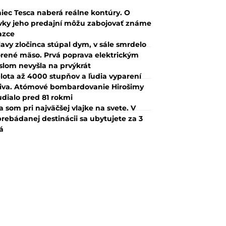
iec Tesca naberá reálne kontúry. O
vky jeho predajní môžu zabojovať známe
azce
lavy zločinca stúpal dym, v sále smrdelo
rené mäso. Prvá poprava elektrickým
slom nevyšla na prvýkrát
lota až 4000 stupňov a ľudia vyparení
iva. Atómové bombardovanie Hirošimy
udialo pred 81 rokmi
a som pri najväčšej vlajke na svete. V
rebádanej destinácii sa ubytujete za 3
á