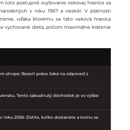
čom toto postupné zvyšovanie vekovej hranice sa
arodených v roku 1967 a neskôr. V platnosti
atrenie, vďaka ktorému sa táto veková hranica
dne vychované dieťa, pričom maximálne krátenie
m strope: Rezort práce čaká na odpoveď z
lovensku. Tento zabudnutý dôchodok je vo výške
v roku 2026: Zistite, koľko dostanete a komu sa