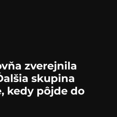
ovňa zverejnila
 Ďalšia skupina
e, kedy pôjde do