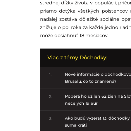
strednej dĺžky života v populácii, pri
priamo dotýka všetkých poistencov n
naďalej zostáva dôležité sociálne op
znižuje o pol roka za každé jedno ria
môže dosiahnuť 18 mesiacov.
Viac z témy Dôchodky:
Nové informácie o dôchodkovo
1.
Bruselu, čo to znamená?
Poberá ho už len 62 žien na S
2.
necelých 19 eur
Ako budú vyzerať 13. dôchodky 
3.
suma kráti