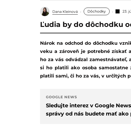
Dôchodky
23. 
Dana Kleinová
Ľudia by do dôchodku od
Nárok na odchod do dôchodku vzniká najskôr odo dňa dovŕšenia dôchodkového
veku a zároveň je potrebné získať 
ho za vás odvádzal zamestnávateľ, a
si ho platili ako osoba samostatne 
platili sami, či ho za vás, v určitých
GOOGLE NEWS
Sledujte interez v Google New
správy od nás budete mať ako p