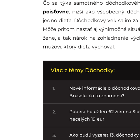
Čo sa týka samotného dôchodkového 
poisťovne
, nižší ako všeobecný dôc
jedno dieťa. Dôchodkový vek sa im za 
Môže pritom nastať aj výnimočná situá
žene, a tak nárok na zohľadnenie vý
mužovi, ktorý dieťa vychoval.
Viac z témy Dôchodky:
Nové informácie o dôchodkovo
1.
Bruselu, čo to znamená?
Poberá ho už len 62 žien na S
2.
necelých 19 eur
Ako budú vyzerať 13. dôchodky 
3.