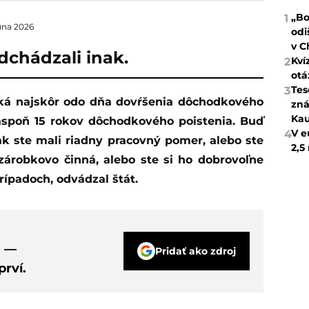
„Bo
1
júna 2026
odi
v C
chádzali inak.
Kví
2
otá
Tes
3
zná
Kau
aspoň 15 rokov dôchodkového poistenia. Buď
V e
4
k ste mali riadny pracovný pomer, alebo ste
2,5
zárobkovo činná, alebo ste si ho dobrovoľne
 prípadoch, odvádzal štát.
s —
Pridať ako zdroj
rví.