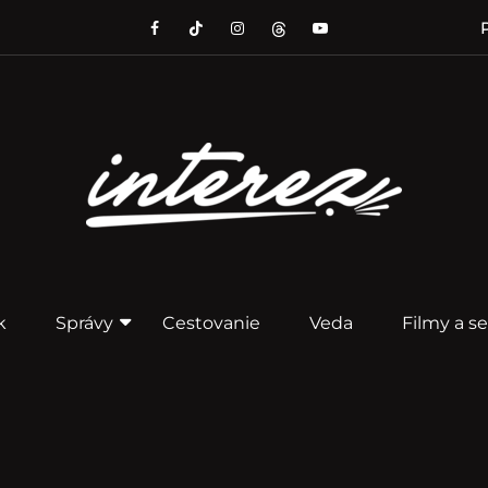
P
k
Správy
Cestovanie
Veda
Filmy a se