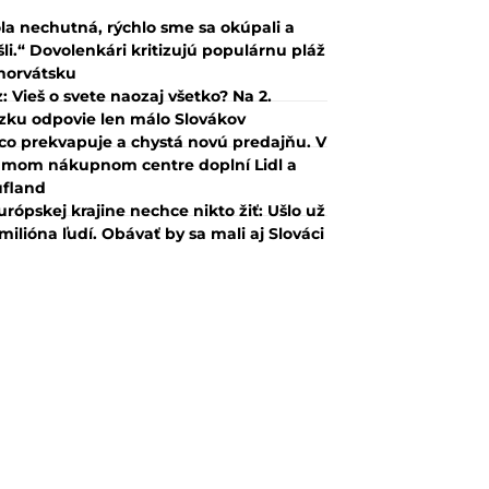
la nechutná, rýchlo sme sa okúpali a
šli.“ Dovolenkári kritizujú populárnu pláž
horvátsku
z: Vieš o svete naozaj všetko? Na 2.
zku odpovie len málo Slovákov
co prekvapuje a chystá novú predajňu. V
mom nákupnom centre doplní Lidl a
fland
urópskej krajine nechce nikto žiť: Ušlo už
 milióna ľudí. Obávať by sa mali aj Slováci