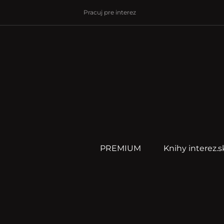
Pracuj pre interez
PREMIUM
Knihy interez.s