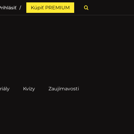
rihlásiť
Kúpiť PREMIUM
riály
Kvízy
Zaujímavosti