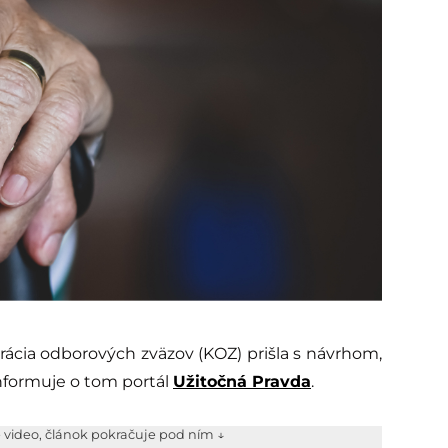
rácia odborových zväzov (KOZ) prišla s návrhom,
Informuje o tom portál
Užitočná Pravda
.
e video, článok pokračuje pod ním ↓