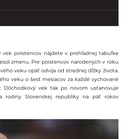
vek poistencov nájdete v prehľadnej tabuľke
niesol zmenu. Pre poistencov narodených v roku
ého veku opäť odvíja od strednej dĺžky života.
ého veku o šesť mesiacov za každé vychované
ov. Dôchodkový vek tak po novom ustanovuje
 a rodiny Slovenskej republiky na päť rokov