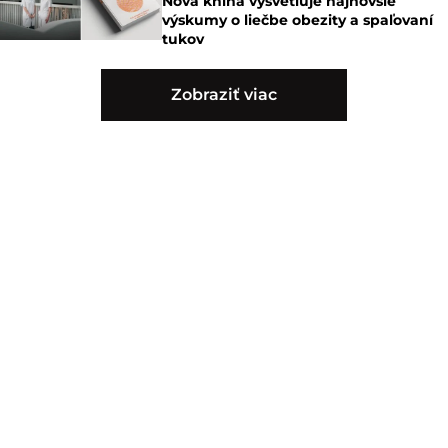
Nová kniha vysvetľuje najnovšie
výskumy o liečbe obezity a spaľovaní
tukov
Zobraziť viac