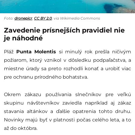
Foto:
dronepicr
,
CC BY 2.0
, via Wikimedia Commons
Zavedenie prísnejších pravidiel nie
je náhodné
Pláž
Punta Molentis
si minulý rok prešla ničivým
požiarom, ktorý vznikol v dôsledku podpaľačstva, a
miestne úrady sa preto rozhodli konať a urobiť viac
pre ochranu prírodného bohatstva.
Okrem zákazu používania slnečníkov pre veľkú
skupinu návštevníkov zaviedla napríklad aj zákaz
stavania altánkov a ďalšie opatrenia tohto druhu.
Novinky majú byť v platnosti počas celého leta, a to
až do októbra.