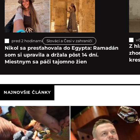
vč
pred 2 hodinami
Slováci a Česi v zahraničí
Z hl
Nikol sa presťahovala do Egypta: Ramadán
zho
som si upravila a držala pôst 14 dní.
kre
Miestnym sa páči tajomno žien
NAJNOVŠIE ČLÁNKY