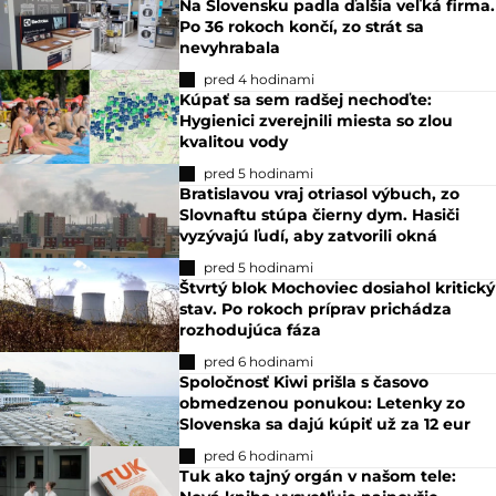
Na Slovensku padla ďalšia veľká firma.
Po 36 rokoch končí, zo strát sa
nevyhrabala
pred 4 hodinami
Kúpať sa sem radšej nechoďte:
Hygienici zverejnili miesta so zlou
kvalitou vody
pred 5 hodinami
Bratislavou vraj otriasol výbuch, zo
Slovnaftu stúpa čierny dym. Hasiči
vyzývajú ľudí, aby zatvorili okná
pred 5 hodinami
Štvrtý blok Mochoviec dosiahol kritický
stav. Po rokoch príprav prichádza
rozhodujúca fáza
pred 6 hodinami
Spoločnosť Kiwi prišla s časovo
obmedzenou ponukou: Letenky zo
Slovenska sa dajú kúpiť už za 12 eur
pred 6 hodinami
Tuk ako tajný orgán v našom tele: