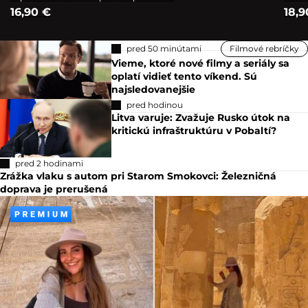
16,90 €
18,9
pred 50 minútami
Filmové rebríčky
Vieme, ktoré nové filmy a seriály sa
oplatí vidieť tento víkend. Sú
najsledovanejšie
pred hodinou
Litva varuje: Zvažuje Rusko útok na
kritickú infraštruktúru v Pobaltí?
pred 2 hodinami
Zrážka vlaku s autom pri Starom Smokovci: Železničná
doprava je prerušená