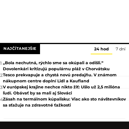
NAJČÍTANEJŠIE
24 hod
7 dní
„Bola nechutná, rýchlo sme sa okúpali a odišli.“
1
Dovolenkári kritizujú populárnu pláž v Chorvátsku
Tesco prekvapuje a chystá novú predajňu. V známom
2
nákupnom centre doplní Lidl a Kaufland
V európskej krajine nechce nikto žiť: Ušlo už 2,5 milióna
3
ľudí. Obávať by sa mali aj Slováci
Zásah na termálnom kúpalisku: Viac ako sto návštevníkov
4
sa sťažuje na zdravotné ťažkosti