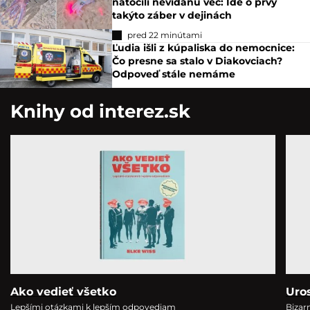
natočili nevídanú vec: Ide o prvý
takýto záber v dejinách
pred 22 minútami
Ľudia išli z kúpaliska do nemocnice:
Čo presne sa stalo v Diakovciach?
Odpoveď stále nemáme
Knihy od interez.sk
Ako vedieť všetko
Uro
Lepšími otázkami k lepším odpovediam
Bizar