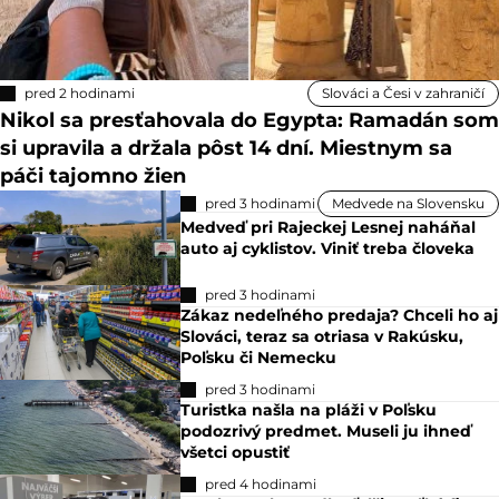
pred 2 hodinami
Slováci a Česi v zahraničí
Nikol sa presťahovala do Egypta: Ramadán som
si upravila a držala pôst 14 dní. Miestnym sa
páči tajomno žien
pred 3 hodinami
Medvede na Slovensku
Medveď pri Rajeckej Lesnej naháňal
auto aj cyklistov. Viniť treba človeka
pred 3 hodinami
Zákaz nedeľného predaja? Chceli ho aj
Slováci, teraz sa otriasa v Rakúsku,
Poľsku či Nemecku
pred 3 hodinami
Turistka našla na pláži v Poľsku
podozrivý predmet. Museli ju ihneď
všetci opustiť
pred 4 hodinami