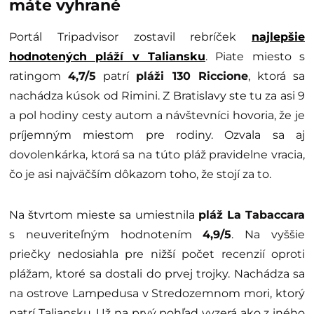
máte vyhrané
Portál Tripadvisor zostavil rebríček
najlepšie
hodnotených pláží v Taliansku
. Piate miesto s
ratingom
4,7/5
patrí
pláži 130 Riccione
, ktorá sa
nachádza kúsok od Rimini. Z Bratislavy ste tu za asi 9
a pol hodiny cesty autom a návštevníci hovoria, že je
príjemným miestom pre rodiny. Ozvala sa aj
dovolenkárka, ktorá sa na túto pláž pravidelne vracia,
čo je asi najväčším dôkazom toho, že stojí za to.
Na štvrtom mieste sa umiestnila
pláž La Tabaccara
s neuveriteľným hodnotením
4,9/5
. Na vyššie
priečky nedosiahla pre nižší počet recenzií oproti
plážam, ktoré sa dostali do prvej trojky. Nachádza sa
na ostrove Lampedusa v Stredozemnom mori, ktorý
patrí Taliansku. Už na prvý pohľad vyzerá ako z iného