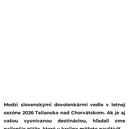
Medzi slovenskými dovolenkármi vedie v letnej
sezóne 2026 Taliansko nad Chorvátskom. Ak je aj
vašou vysnívanou destináciou, hľadali sme
najlepšie pláže, ktoré v krajine môžete navštíviť.