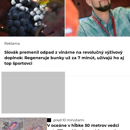
Reklama
Slovák premenil odpad z vinárne na revolučný výživový
doplnok: Regeneruje bunky už za 7 minút, užívajú ho aj
top športovci
pred 10 minútami
V oceáne v hĺbke 50 metrov vedci