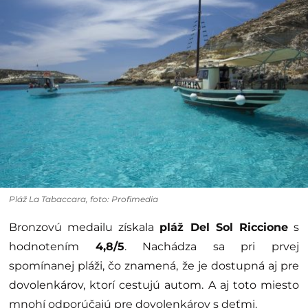
Pláž La Tabaccara, foto: Profimedia
Bronzovú medailu získala
pláž Del Sol Riccione
s
hodnotením
4,8/5
. Nachádza sa pri prvej
spomínanej pláži, čo znamená, že je dostupná aj pre
dovolenkárov, ktorí cestujú autom. A aj toto miesto
mnohí odporúčajú pre dovolenkárov s deťmi.