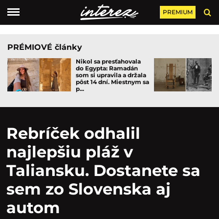
PREMIUM
PRÉMIOVÉ články
Nikol sa presťahovala
do Egypta: Ramadán
som si upravila a držala
pôst 14 dní. Miestnym sa
p...
Rebríček odhalil
najlepšiu pláž v
Taliansku. Dostanete sa
sem zo Slovenska aj
autom