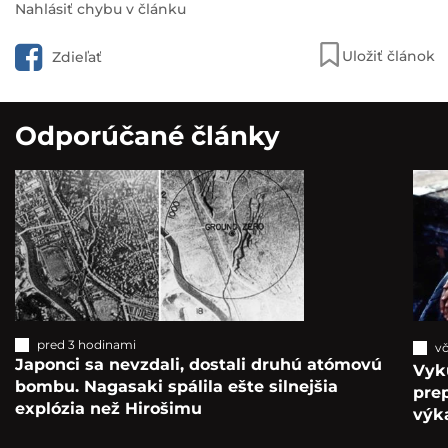
Nahlásiť chybu v článku
Uložiť článok
Zdieľať
Odporúčané články
pred 3 hodinami
vč
Japonci sa nevzdali, dostali druhú atómovú
Vyk
bombu. Nagasaki spálila ešte silnejšia
pre
explózia než Hirošimu
výka