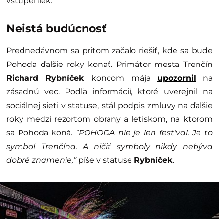
vstupeniek.
Neistá budúcnosť
Prednedávnom sa pritom začalo riešiť, kde sa bude
Pohoda ďalšie roky konať. Primátor mesta Trenčín
Richard Rybníček
koncom mája
upozornil
na
zásadnú vec. Podľa informácií, ktoré uverejnil na
sociálnej sieti v statuse, stál podpis zmluvy na ďalšie
roky medzi rezortom obrany a letiskom, na ktorom
sa Pohoda koná.
“POHODA nie je len festival. Je to
symbol Trenčína. A ničiť symboly nikdy nebýva
dobré znamenie,”
píše v statuse
Rybníček
.