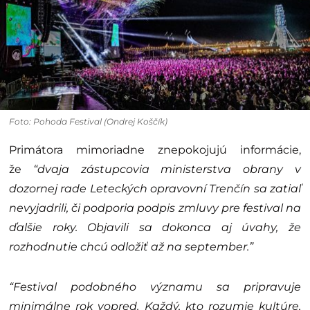
Foto: Pohoda Festival (Ondrej Koščík)
Primátora mimoriadne znepokojujú informácie,
že
“dvaja zástupcovia ministerstva obrany v
dozornej rade Leteckých opravovní Trenčín sa zatiaľ
nevyjadrili, či podporia podpis zmluvy pre festival na
ďalšie roky. Objavili sa dokonca aj úvahy, že
rozhodnutie chcú odložiť až na september.”
“Festival podobného významu sa pripravuje
minimálne rok vopred. Každý, kto rozumie kultúre,