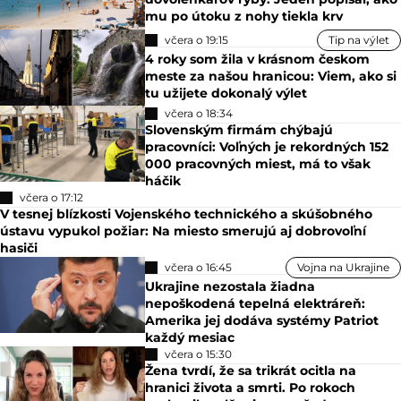
mu po útoku z nohy tiekla krv
včera o 19:15
Tip na výlet
4 roky som žila v krásnom českom
meste za našou hranicou: Viem, ako si
tu užijete dokonalý výlet
včera o 18:34
Slovenským firmám chýbajú
pracovníci: Voľných je rekordných 152
000 pracovných miest, má to však
háčik
včera o 17:12
V tesnej blízkosti Vojenského technického a skúšobného
ústavu vypukol požiar: Na miesto smerujú aj dobrovoľní
hasiči
včera o 16:45
Vojna na Ukrajine
Ukrajine nezostala žiadna
nepoškodená tepelná elektráreň:
Amerika jej dodáva systémy Patriot
každý mesiac
včera o 15:30
Žena tvrdí, že sa trikrát ocitla na
hranici života a smrti. Po rokoch