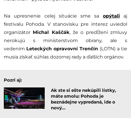
Na upresnenie celej situácie sme sa
opýtali
aj
festivalu Pohoda. V stanovisku pre interez uviedol
organizátor
Michal Kaščák
, že o predĺžení zmluvy
nerokujú s ministerstvom obrany, ale s
vedením
Leteckých opravovní Trenčín
(LOTN) a tie
musia získať súhlas dozornej rady a ďalších orgánov.
Pozri aj:
Ak ste si ešte nekúpili lístky,
máte smolu: Pohoda je
beznádejne vypredaná, ide o
nový…