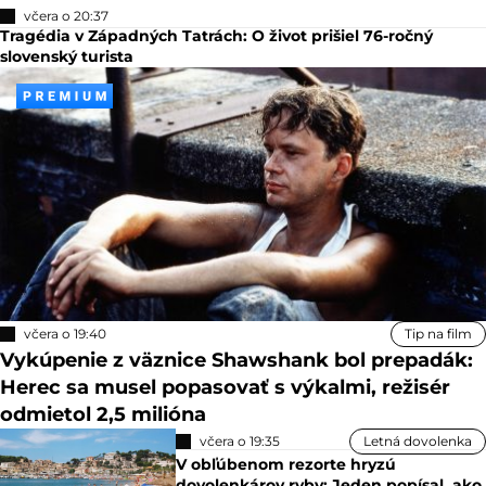
včera o 20:37
Tragédia v Západných Tatrách: O život prišiel 76-ročný
slovenský turista
včera o 19:40
Tip na film
Vykúpenie z väznice Shawshank bol prepadák:
Herec sa musel popasovať s výkalmi, režisér
odmietol 2,5 milióna
včera o 19:35
Letná dovolenka
V obľúbenom rezorte hryzú
dovolenkárov ryby: Jeden popísal, ako