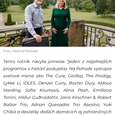
Foto: Festival Pohoda
Tento ročník navyše prinesie
“jeden z najsilnejších
programov v histórii podujatia. Na Pohode vystúpia
svetové mená ako The Cure, Gorillaz, The Prodigy,
Lykke Li, IDLES, Denzel Curry, Baxter Dury, Aldous
Harding, Sofia Kourtesis, Alina Pash, Emilíana
Torrini, Hildur Guðnadóttir, Jana Kirschner & Robert
Balzar Trio, Adrian Quesadas Trio Asesino, Yuki
Chiba a desiatky ďalších domácich aj zahraničných