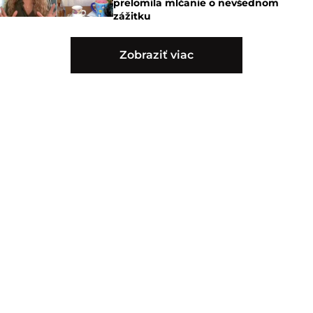
prelomila mlčanie o nevšednom
zážitku
Zobraziť viac