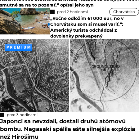
smutné sa na to pozerať,“ opísal jeho syn
pred 2 hodinami
Chorvátsko
„Ročne odložím 61 000 eur, no v
Chorvátsku som si musel variť,“:
Americký turista odchádzal z
dovolenky prekvapený
pred 3 hodinami
Japonci sa nevzdali, dostali druhú atómovú
bombu. Nagasaki spálila ešte silnejšia explózia
než Hirošimu