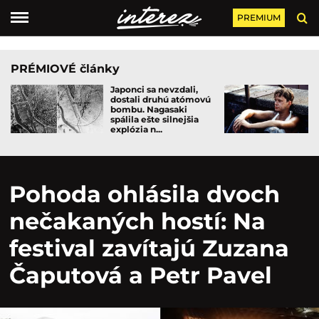
PREMIUM
PRÉMIOVÉ články
Japonci sa nevzdali,
dostali druhú atómovú
bombu. Nagasaki
spálila ešte silnejšia
explózia n...
Pohoda ohlásila dvoch
nečakaných hostí: Na
festival zavítajú Zuzana
Čaputová a Petr Pavel