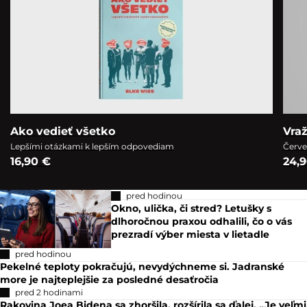
Ako vedieť všetko
Vra
Lepšími otázkami k lepším odpovediam
Červe
16,90 €
24,
pred hodinou
Okno, ulička, či stred? Letušky s
dlhoročnou praxou odhalili, čo o vás
prezradí výber miesta v lietadle
pred hodinou
Pekelné teploty pokračujú, nevydýchneme si. Jadranské
more je najteplejšie za posledné desaťročia
pred 2 hodinami
Rakovina Joea Bidena sa zhoršila, rozšírila sa ďalej. „Je veľmi