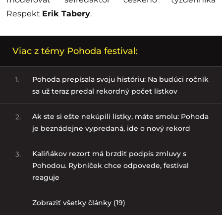
Respekt
Erik Tabery
.
Viac z témy Pohoda festival:
Pohoda prepísala svoju históriu: Na budúci ročník
1.
sa už teraz predal rekordný počet lístkov
Ak ste si ešte nekúpili lístky, máte smolu: Pohoda
2.
je beznádejne vypredaná, ide o nový rekord
Kaliňákov rezort má brzdiť podpis zmluvy s
3.
Pohodou. Rybníček chce odpovede, festival
reaguje
Zobraziť všetky články (19)