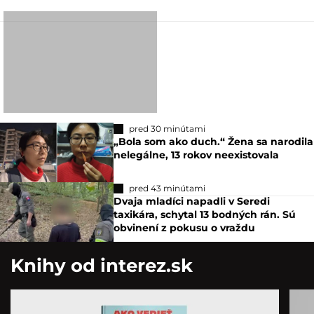
pred 30 minútami
„Bola som ako duch.“ Žena sa narodila
nelegálne, 13 rokov neexistovala
pred 43 minútami
Dvaja mladíci napadli v Seredi
taxikára, schytal 13 bodných rán. Sú
obvinení z pokusu o vraždu
Knihy od interez.sk