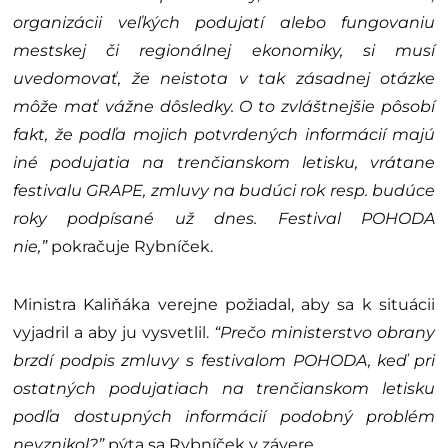
organizácii veľkých podujatí alebo fungovaniu
mestskej či regionálnej ekonomiky, si musí
uvedomovať, že neistota v tak zásadnej otázke
môže mať vážne dôsledky. O to zvláštnejšie pôsobí
fakt, že podľa mojich potvrdených informácií majú
iné podujatia na trenčianskom letisku, vrátane
festivalu GRAPE, zmluvy na budúci rok resp. budúce
roky podpísané už dnes. Festival POHODA
nie,”
pokračuje Rybníček.
Ministra Kaliňáka verejne požiadal, aby sa k situácii
vyjadril a aby ju vysvetlil.
“Prečo ministerstvo obrany
brzdí podpis zmluvy s festivalom POHODA, keď pri
ostatných podujatiach na trenčianskom letisku
podľa dostupných informácií podobný problém
nevznikol?”
pýta sa Rybníček v závere.