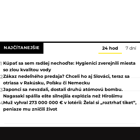
NAJČÍTANEJŠIE
24 hod
7 dní
Kúpať sa sem radšej nechoďte: Hygienici zverejnili miesta
1
so zlou kvalitou vody
Zákaz nedeľného predaja? Chceli ho aj Slováci, teraz sa
2
otriasa v Rakúsku, Poľsku či Nemecku
Japonci sa nevzdali, dostali druhú atómovú bombu.
3
Nagasaki spálila ešte silnejšia explózia než Hirošimu
Muž vyhral 273 000 000 € v lotérii: Želal si „roztrhať tiket“,
4
peniaze mu zničili život