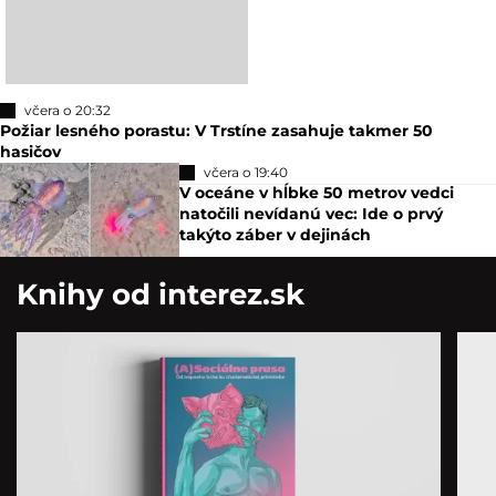
včera o 20:32
Požiar lesného porastu: V Trstíne zasahuje takmer 50
hasičov
včera o 19:40
V oceáne v hĺbke 50 metrov vedci
natočili nevídanú vec: Ide o prvý
takýto záber v dejinách
Knihy od interez.sk