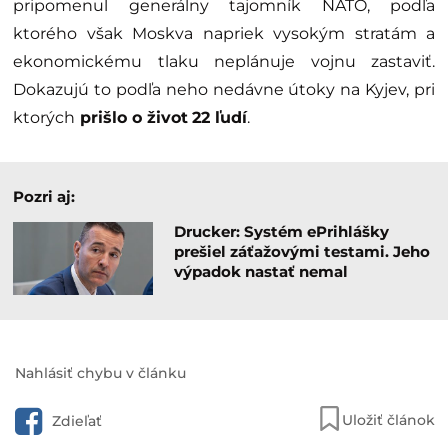
pripomenul generálny tajomník NATO, podľa
ktorého však Moskva napriek vysokým stratám a
ekonomickému tlaku neplánuje vojnu zastaviť.
Dokazujú to podľa neho nedávne útoky na Kyjev, pri
ktorých
prišlo o život
22 ľudí
.
Pozri aj:
Drucker: Systém ePrihlášky
prešiel záťažovými testami. Jeho
výpadok nastať nemal
Nahlásiť chybu v článku
Uložiť článok
Zdieľať