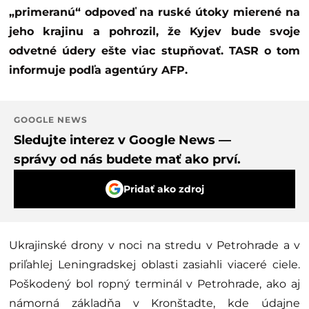
„primeranú“ odpoveď na ruské útoky mierené na
jeho krajinu a pohrozil, že Kyjev bude svoje
odvetné údery ešte viac stupňovať. TASR o tom
informuje podľa agentúry AFP.
GOOGLE NEWS
Sledujte interez v Google News —
správy od nás budete mať ako prví.
Pridať ako zdroj
Ukrajinské drony v noci na stredu v Petrohrade a v
priľahlej Leningradskej oblasti zasiahli viaceré ciele.
Poškodený bol ropný terminál v Petrohrade, ako aj
námorná základňa v Kronštadte, kde údajne