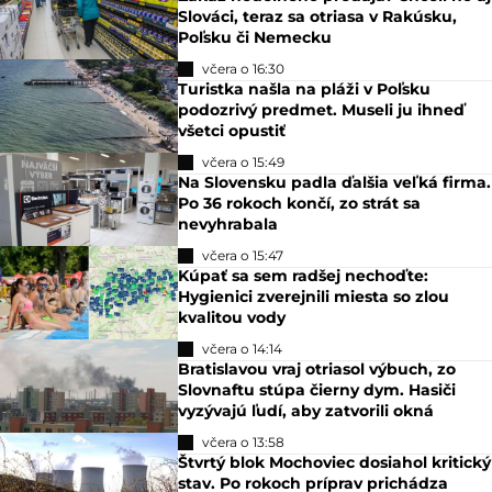
Slováci, teraz sa otriasa v Rakúsku,
Poľsku či Nemecku
včera o 16:30
Turistka našla na pláži v Poľsku
podozrivý predmet. Museli ju ihneď
všetci opustiť
včera o 15:49
Na Slovensku padla ďalšia veľká firma.
Po 36 rokoch končí, zo strát sa
nevyhrabala
včera o 15:47
Kúpať sa sem radšej nechoďte:
Hygienici zverejnili miesta so zlou
kvalitou vody
včera o 14:14
Bratislavou vraj otriasol výbuch, zo
Slovnaftu stúpa čierny dym. Hasiči
vyzývajú ľudí, aby zatvorili okná
včera o 13:58
Štvrtý blok Mochoviec dosiahol kritický
stav. Po rokoch príprav prichádza