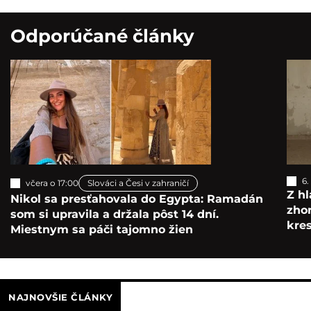
Odporúčané články
6.
včera o 17:00
Slováci a Česi v zahraničí
Z hl
Nikol sa presťahovala do Egypta: Ramadán
zho
som si upravila a držala pôst 14 dní.
kre
Miestnym sa páči tajomno žien
NAJNOVŠIE ČLÁNKY