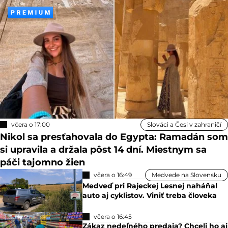
včera o 17:00
Slováci a Česi v zahraničí
Nikol sa presťahovala do Egypta: Ramadán som
si upravila a držala pôst 14 dní. Miestnym sa
páči tajomno žien
včera o 16:49
Medvede na Slovensku
Medveď pri Rajeckej Lesnej naháňal
auto aj cyklistov. Viniť treba človeka
včera o 16:45
Zákaz nedeľného predaja? Chceli ho aj