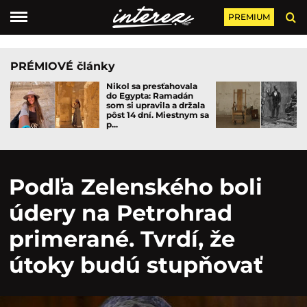
PREMIUM
PRÉMIOVÉ články
Nikol sa presťahovala
do Egypta: Ramadán
som si upravila a držala
pôst 14 dní. Miestnym sa
p...
Podľa Zelenského boli
údery na Petrohrad
primerané. Tvrdí, že
útoky budú stupňovať