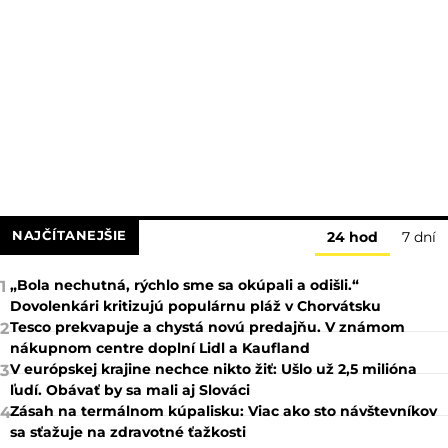
NAJČÍTANEJŠIE
24 hod
7 dní
„Bola nechutná, rýchlo sme sa okúpali a odišli.“
1
Dovolenkári kritizujú populárnu pláž v Chorvátsku
Tesco prekvapuje a chystá novú predajňu. V známom
2
nákupnom centre doplní Lidl a Kaufland
V európskej krajine nechce nikto žiť: Ušlo už 2,5 milióna
3
ľudí. Obávať by sa mali aj Slováci
Zásah na termálnom kúpalisku: Viac ako sto návštevníkov
4
sa sťažuje na zdravotné ťažkosti