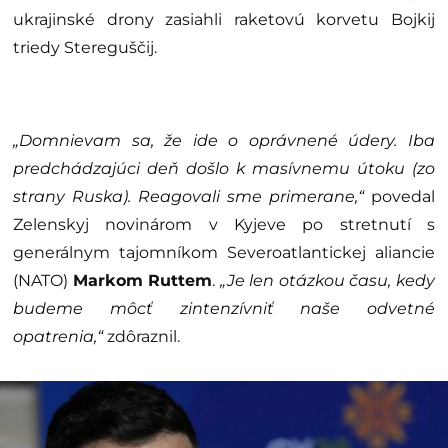
ukrajinské drony zasiahli raketovú korvetu Bojkij
triedy Stereguščij.
„Domnievam sa, že ide o oprávnené údery. Iba
predchádzajúci deň došlo k masívnemu útoku (zo
strany Ruska). Reagovali sme primerane,“
povedal
Zelenskyj novinárom v Kyjeve po stretnutí s
generálnym tajomníkom Severoatlantickej aliancie
(NATO)
Markom Ruttem
.
„Je len otázkou času, kedy
budeme môcť zintenzívniť naše odvetné
opatrenia,“
zdôraznil.