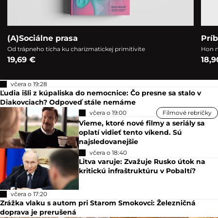
(A)Sociálne prasa
Prí
Od trápneho ticha ku charizmatickej primitivite
Hon n
19,69 €
18,9
včera o 19:28
Ľudia išli z kúpaliska do nemocnice: Čo presne sa stalo v
Diakovciach? Odpoveď stále nemáme
včera o 19:00
Filmové rebríčky
Vieme, ktoré nové filmy a seriály sa
oplatí vidieť tento víkend. Sú
najsledovanejšie
včera o 18:40
Litva varuje: Zvažuje Rusko útok na
kritickú infraštruktúru v Pobaltí?
včera o 17:20
Zrážka vlaku s autom pri Starom Smokovci: Železničná
doprava je prerušená