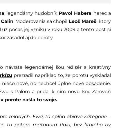
na
, legendárny hudobník
Pavol Habera
, herec a
k
Calin
. Moderovania sa chopil
Leoš Mareš
, ktorý
už počas jej vzniku v roku 2009 a tento post si
ôr zasadol aj do poroty.
 o návrate legendárnej šou režisér a kreatívny
rkízu
prezradil napríklad to, že porotu vyskladal
ch niečo nové, no nechcel úplne nové obsadenie.
Ewu s Paľom a pridal k nim novú krv. Zároveň
v porote našla to svoje.
pre mladých. Ewa, tá spĺňa obidve kategórie –
áme tu potom matadora Paľa, bez ktorého by