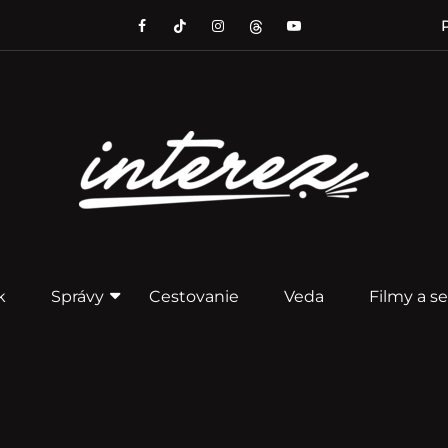
P
k
Správy
Cestovanie
Veda
Filmy a se