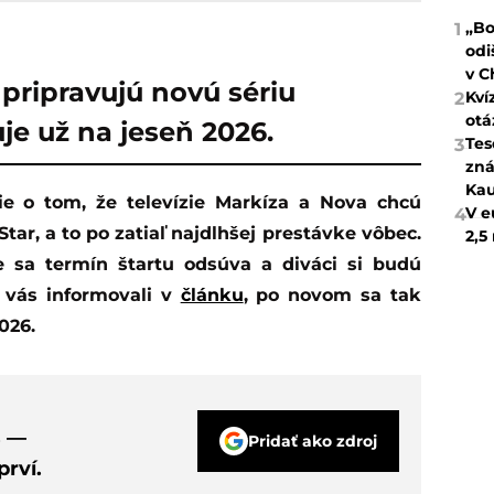
„Bo
1
odi
v C
 pripravujú novú sériu
Kví
2
otá
je už na jeseň 2026.
Tes
3
zná
Kau
ie o tom, že televízie Markíza a Nova chcú
V e
4
tar, a to po zatiaľ najdlhšej prestávke vôbec.
2,5
e sa termín štartu odsúva a diváci si budú
 vás informovali v
článku
, po novom sa tak
026.
s —
Pridať ako zdroj
rví.