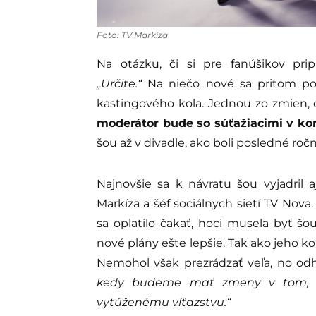
Foto: TV Markíza
Na otázku, či si pre fanúšikov prip
„Určite.“
Na niečo nové sa pritom po
kastingového kola. Jednou zo zmien, o
moderátor bude so súťažiacimi v ko
šou až v divadle, ako boli posledné ročn
Najnovšie sa k návratu šou vyjadril 
Markíza a šéf sociálnych sietí TV Nova
sa oplatilo čakať, hoci musela byť šo
nové plány ešte lepšie. Tak ako jeho kol
Nemohol však prezrádzať veľa, no odh
kedy budeme mať zmeny v tom, a
vytúženému víťazstvu.“