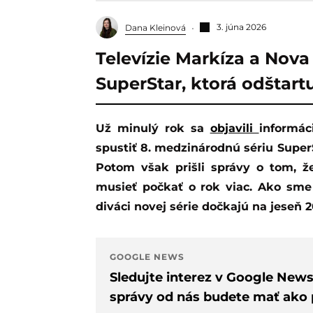
3. júna 2026
Dana Kleinová
Televízie Markíza a Nova
SuperStar, ktorá odštartu
Už minulý rok sa
objavili
informác
spustiť 8. medzinárodnú sériu SuperS
Potom však prišli správy o tom, ž
musieť počkať o rok viac. Ako sme
diváci novej série dočkajú na jeseň 2
GOOGLE NEWS
Sledujte interez v Google New
správy od nás budete mať ako p