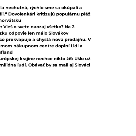
la nechutná, rýchlo sme sa okúpali a
šli.“ Dovolenkári kritizujú populárnu pláž
horvátsku
z: Vieš o svete naozaj všetko? Na 2.
zku odpovie len málo Slovákov
co prekvapuje a chystá novú predajňu. V
mom nákupnom centre doplní Lidl a
fland
urópskej krajine nechce nikto žiť: Ušlo už
 milióna ľudí. Obávať by sa mali aj Slováci