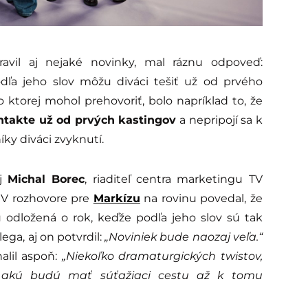
ravil aj nejaké novinky, mal ráznu odpoveď:
dľa jeho slov môžu diváci tešiť už od prvého
 ktorej mohol prehovoriť, bolo napríklad to, že
ntakte už od prvých kastingov
a nepripojí sa k
íky diváci zvyknutí.
aj
Michal Borec
, riaditeľ centra marketingu TV
. V rozhovore pre
Markízu
na rovinu povedal, že
u odložená o rok, keďže podľa jeho slov sú tak
ega, aj on potvrdil:
„Noviniek bude naozaj veľa.“
alil aspoň:
„Niekoľko dramaturgických twistov,
kú budú mať súťažiaci cestu až k tomu