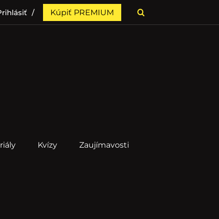
rihlásiť
Kúpiť PREMIUM
riály
Kvízy
Zaujímavosti