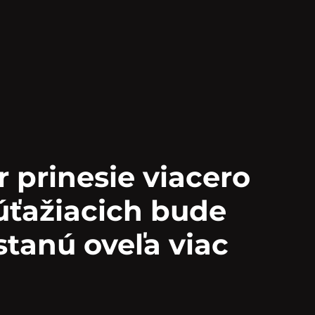
 prinesie viacero
úťažiacich bude
stanú oveľa viac