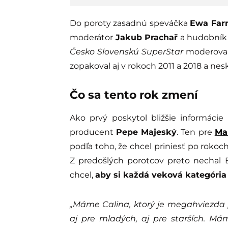
Do poroty zasadnú speváčka
Ewa Far
moderátor
Jakub Prachař
a hudobní
Česko Slovenskú SuperStar
moderoval 
zopakoval aj v rokoch 2011 a 2018 a nesk
Čo sa tento rok zmení
Ako prvý poskytol bližšie informácie
producent
Pepe Majeský
. Ten pre
Ma
podľa toho, že chcel priniesť po roko
Z predošlých porotcov preto nechal 
chcel,
aby si každá veková kategória 
„Máme Calina, ktorý je megahviezda 
aj pre mladých, aj pre starších. M