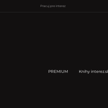
Pracuj pre interez
PREMIUM
Knihy interez.s