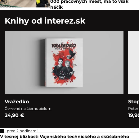
000 pracovných miest, má to však
háčik
Knihy od interez.sk
Vražedko
Sto
Červené na čiernobielom
Peter
24,90 €
19,9
pred 2 hodinami
V tesnej blízkosti Vojenského technického a skúšobného