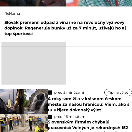
Reklama
Slovák premenil odpad z vinárne na revolučný výživový
doplnok: Regeneruje bunky už za 7 minút, užívajú ho aj
top športovci
pred 5 minútami
Tip na výlet
4 roky som žila v krásnom českom
meste za našou hranicou: Viem, ako si
tu užijete dokonalý výlet
pred 46 minútami
Slovenským firmám chýbajú
pracovníci: Voľných je rekordných 152