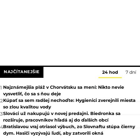
NAJČÍTANEJŠIE
24 hod
7 dní
Najznámejšia pláž v Chorvátsku sa mení: Nikto nevie
1
vysvetliť, čo sa s ňou deje
Kúpať sa sem radšej nechoďte: Hygienici zverejnili miesta
2
so zlou kvalitou vody
Slováci už nakupujú v novej predajni. Biedronka sa
3
rozširuje, pracovníkov hľadá aj do ďalších obcí
Bratislavou vraj otriasol výbuch, zo Slovnaftu stúpa čierny
4
dym. Hasiči vyzývajú ľudí, aby zatvorili okná