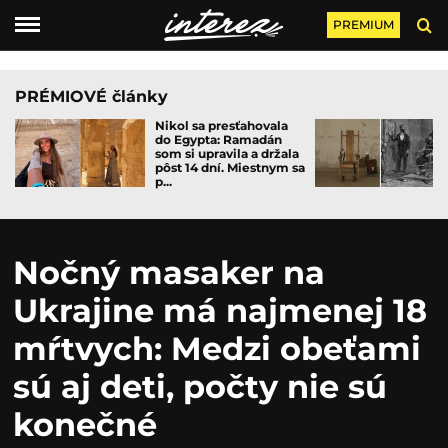
PREMIUM
PRÉMIOVÉ články
Nikol sa presťahovala
do Egypta: Ramadán
som si upravila a držala
pôst 14 dní. Miestnym sa
p...
Nočný masaker na
Ukrajine má najmenej 18
mŕtvych: Medzi obeťami
sú aj deti, počty nie sú
konečné