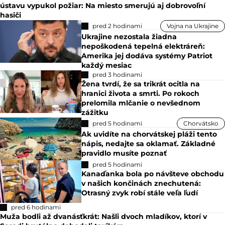
ústavu vypukol požiar: Na miesto smerujú aj dobrovoľní
hasiči
pred 2 hodinami
Vojna na Ukrajine
Ukrajine nezostala žiadna
nepoškodená tepelná elektráreň:
Amerika jej dodáva systémy Patriot
každý mesiac
pred 3 hodinami
Žena tvrdí, že sa trikrát ocitla na
hranici života a smrti. Po rokoch
prelomila mlčanie o nevšednom
zážitku
pred 5 hodinami
Chorvátsko
Ak uvidíte na chorvátskej pláži tento
nápis, nedajte sa oklamať. Základné
pravidlo musíte poznať
pred 5 hodinami
Kanaďanka bola po návšteve obchodu
v našich končinách znechutená:
Otrasný zvyk robí stále veľa ľudí
pred 6 hodinami
Muža bodli až dvanásťkrát: Našli dvoch mladíkov, ktorí v