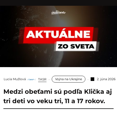
Lucia Mužlová
Vojna na Ukrajine
2. júna 2026
TASR
Medzi obeťami sú podľa Klička aj
tri deti vo veku tri, 11 a 17 rokov.