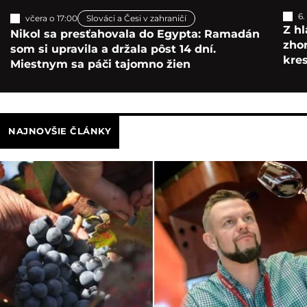
6.
včera o 17:00
Slováci a Česi v zahraničí
Z hl
Nikol sa presťahovala do Egypta: Ramadán
zho
som si upravila a držala pôst 14 dní.
kre
Miestnym sa páči tajomno žien
NAJNOVŠIE ČLÁNKY