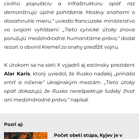
civilnú populáciu a infraštruktúru opäť raz
demonštrujú úplné pohŕdanie Moskvy snahami o
dosiahnutie mieru,“ uviedlo francúzske ministerstvo
vo svojom vyhlásení. „Tieto cynické útoky znova
porušujú medzinárodné humanitárne právo,“
dodal
rezort o obvinil Kremeľ zo snahy predĺžiť vojnu.
K útokom sa na sieti X vyjadril aj estónsky prezident
Alar Karis
, ktorý uviedol, že Rusko naďalej
„prináša
smrť a ničenie“
ukrajinským mestám.
„Tieto útoky
opäť dokazujú, že Rusko nerešpektuje ľudský život
ani medzinárodné právo,“
napísal.
Pozri aj:
Počet obetí stúpa, Kyjev je v