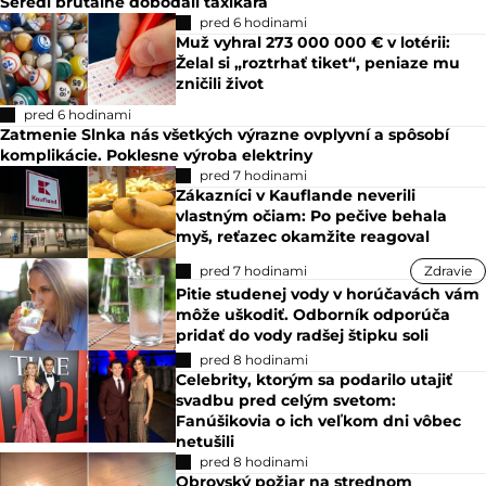
Seredi brutálne dobodali taxikára
pred 6 hodinami
Muž vyhral 273 000 000 € v lotérii:
Želal si „roztrhať tiket“, peniaze mu
zničili život
pred 6 hodinami
Zatmenie Slnka nás všetkých výrazne ovplyvní a spôsobí
komplikácie. Poklesne výroba elektriny
pred 7 hodinami
Zákazníci v Kauflande neverili
vlastným očiam: Po pečive behala
myš, reťazec okamžite reagoval
pred 7 hodinami
Zdravie
Pitie studenej vody v horúčavách vám
môže uškodiť. Odborník odporúča
pridať do vody radšej štipku soli
pred 8 hodinami
Celebrity, ktorým sa podarilo utajiť
svadbu pred celým svetom:
Fanúšikovia o ich veľkom dni vôbec
netušili
pred 8 hodinami
Obrovský požiar na strednom