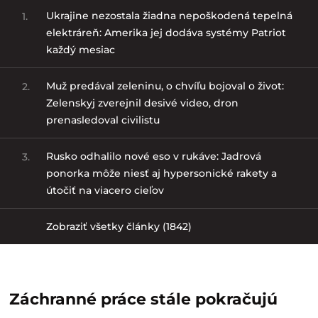
Ukrajine nezostala žiadna nepoškodená tepelná
1.
elektráreň: Amerika jej dodáva systémy Patriot
každý mesiac
Muž predával zeleninu, o chvíľu bojoval o život:
2.
Zelenskyj zverejnil desivé video, dron
prenasledoval civilistu
Rusko odhalilo nové eso v rukáve: Jadrová
3.
ponorka môže niesť aj hypersonické rakety a
útočiť na viacero cieľov
Zobraziť všetky články (1842)
Záchranné práce stále pokračujú