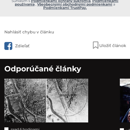
Súhlasím s
Podmienkami ochrany súkromia
,
Podmienkami
používania
,
Všeobecnými obchodnými podmienkami
a
Podmienkami TrustPay.
Nahlásiť chybu v článku
Uložiť článok
Zdieľať
Odporúčané články
pred 6 hodinami