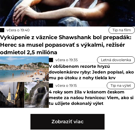
včera o 19:40
Tip na film
Vykúpenie z väznice Shawshank bol prepadák:
Herec sa musel popasovať s výkalmi, režisér
odmietol 2,5 milióna
včera o 19:35
Letná dovolenka
V obľúbenom rezorte hryzú
dovolenkárov ryby: Jeden popísal, ako
mu po útoku z nohy tiekla krv
včera o 19:15
Tip na výlet
4 roky som žila v krásnom českom
meste za našou hranicou: Viem, ako si
tu užijete dokonalý výlet
Zobraziť viac