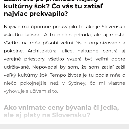
kultúrny šok? Čo vás tu zatiaľ
najviac prekvapilo?
Najviac ma úprimne prekvapilo to, aké je Slovensko
vskutku krásne. A to nielen príroda, ale aj mestá.
Všetko na mňa pôsobí veľmi čisto, organizovane a
pokojne. Architektúra, ulice, nákupné centrá aj
verejné priestory, všetko vyzerá byť veľmi dobre
udržiavané. Nepovedal by som, že som zatiaľ zažil
veľký kultúrny šok. Tempo života je tu podľa mňa o
niečo pokojnejšie než v Sydney, čo mi vlastne
vyhovuje a užívam si to.
Ako vnímate ceny bývania či jedla,
ale aj platy na Slovensku?