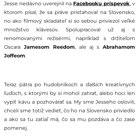
Jesse nedávno uverejnil na
Facebooku príspevok
, v
ktorom písal, že sa práve prisťahoval na Slovensko,
no ako filmový skladateľ si so sebou priviezol veľké
množstvo klávesov. Spolupracoval už aj s
renomovanými režisérmi, napríklad s držiteľom
Oscara
Jamesom Reedom
, ale aj s
Abrahamom
Joffeom
.
Teraz pátra po hudobníkoch a ďalších kreatívnych
ľuďoch, s ktorými by si mohol zahrať, alebo hoci len
vypiť kávu a pozhovárať sa. My sme Jesseho oslovili,
chceli sme totiž vedieť, čo ho na Slovensko priviedlo
a ako sa tu zatiaľ má, čo sa mu pozdáva a čo zase
pomenej.