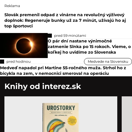
Reklama
Slovák premenil odpad z vinárne na revolučný výživový
doplnok: Regeneruje bunky už za 7 minút, užívajú ho aj
top športovci
pred 59 minútami
O pár dní nastane výnimočné
zatmenie Slnka po 15 rokoch. Vieme, o
koľkej ho uvidíme zo Slovenska
pred hodinou
Medvede na Slovensku
Medveď napadol pri Martine 55-ročného muža. Strhol ho z
bicykla na zem, v nemocnici smeroval na operáciu
Knihy od interez.sk