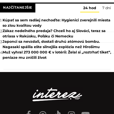
NAJČÍTANEJŠIE
24 hod
7 dní
Kúpať sa sem radšej nechoďte: Hygienici zverejnili miesta
1
so zlou kvalitou vody
Zákaz nedeľného predaja? Chceli ho aj Slováci, teraz sa
2
otriasa v Rakúsku, Poľsku či Nemecku
Japonci sa nevzdali, dostali druhú atómovú bombu.
3
Nagasaki spálila ešte silnejšia explózia než Hirošimu
Muž vyhral 273 000 000 € v lotérii: Želal si „roztrhať tiket“,
4
peniaze mu zničili život