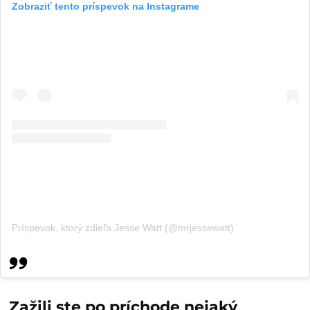
Zobraziť tento príspevok na Instagrame
Príspevok, ktorý zdieľa Jesse Watt (@mrjessewatt)
Zažili ste po príchode nejaký