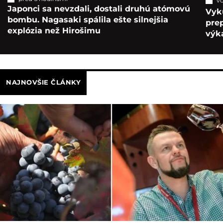
vč
Japonci sa nevzdali, dostali druhú atómovú
Vyk
bombu. Nagasaki spálila ešte silnejšia
pre
explózia než Hirošimu
výka
NAJNOVŠIE ČLÁNKY