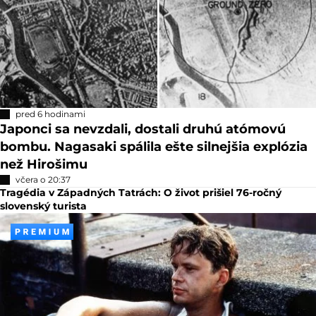
pred 6 hodinami
Japonci sa nevzdali, dostali druhú atómovú
bombu. Nagasaki spálila ešte silnejšia explózia
než Hirošimu
včera o 20:37
Tragédia v Západných Tatrách: O život prišiel 76-ročný
slovenský turista