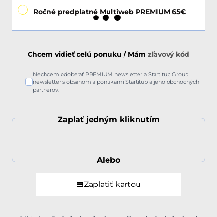
Ročné predplatné Multiweb PREMIUM 65€
Chcem vidieť celú ponuku / Mám
zľavový kód
Nechcem odoberať PREMIUM newsletter a Startitup Group
newsletter s obsahom a ponukami Startitup a jeho obchodných
partnerov.
Zaplať jedným kliknutím
Alebo
Zaplatiť kartou