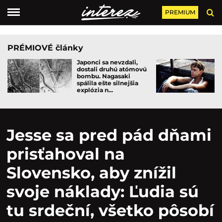
PREMIUM
PRÉMIOVÉ články
Japonci sa nevzdali,
dostali druhú atómovú
bombu. Nagasaki
spálila ešte silnejšia
explózia n...
Jesse sa pred pád dňami
prisťahoval na
Slovensko, aby znížil
svoje náklady: Ľudia sú
tu srdeční, všetko pôsobí