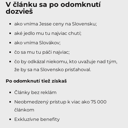
V článku sa po odomknutí
dozvieš
ako vníma Jesse ceny na Slovensku;
aké jedlo mu tu najviac chutí;
ako vníma Slovákov;
čo sa mu tu páči najviac;
čo by odkázal niekomu, kto uvažuje nad tým,
že by sa na Slovensko prisťahoval.
Po odomknutí tiež získaš
Články bez reklám
Neobmedzený prístup k viac ako 75 000
článkom
Exkluzívne benefity