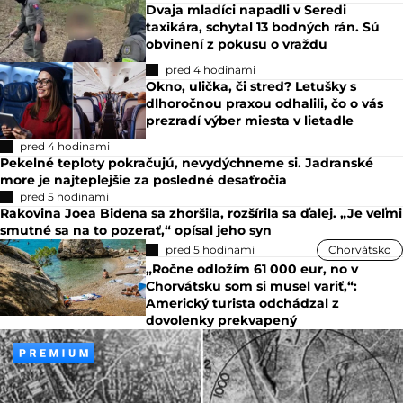
Dvaja mladíci napadli v Seredi
taxikára, schytal 13 bodných rán. Sú
obvinení z pokusu o vraždu
pred 4 hodinami
Okno, ulička, či stred? Letušky s
dlhoročnou praxou odhalili, čo o vás
prezradí výber miesta v lietadle
pred 4 hodinami
Pekelné teploty pokračujú, nevydýchneme si. Jadranské
more je najteplejšie za posledné desaťročia
pred 5 hodinami
Rakovina Joea Bidena sa zhoršila, rozšírila sa ďalej. „Je veľmi
smutné sa na to pozerať,“ opísal jeho syn
pred 5 hodinami
Chorvátsko
„Ročne odložím 61 000 eur, no v
Chorvátsku som si musel variť,“:
Americký turista odchádzal z
dovolenky prekvapený