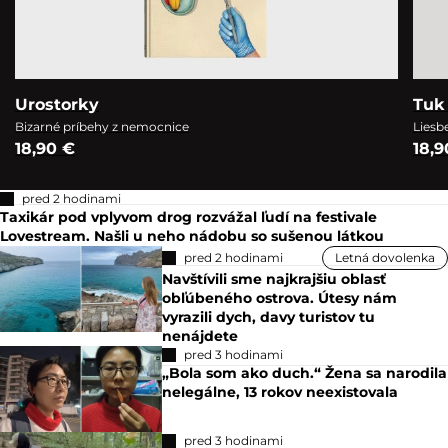
Urostorky
Tuk 
Bizarné príbehy z nemocnice
Liesb
18,90 €
18,9
pred 2 hodinami
Taxikár pod vplyvom drog rozvážal ľudí na festivale
Lovestream. Našli u neho nádobu so sušenou látkou
pred 2 hodinami
Letná dovolenka
Navštívili sme najkrajšiu oblasť
obľúbeného ostrova. Útesy nám
vyrazili dych, davy turistov tu
nenájdete
pred 3 hodinami
„Bola som ako duch.“ Žena sa narodila
nelegálne, 13 rokov neexistovala
pred 3 hodinami