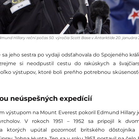
mund Hillary reční počas 50. výročia Scott Base v Antarktíde 20. januára 
sa jeho sestra po vydaji odsťahovala do Spojeného kráľo
rejme si neodpustil cestu do rakúskych a švajčiar
koľko výstupov, ktoré boli preňho potrebnou skúsenos
ťou neúspešných expedícií
ým výstupom na Mount Everest pokoril Edmund Hillary j
 vrcholov. V rokoch 1951 – 1952 sa pripojil k dv
a ktorých upútal pozornosť britského dôstojníka 
prav Johna Hunta. Ten sa v roku 1953 postavil na čelo 