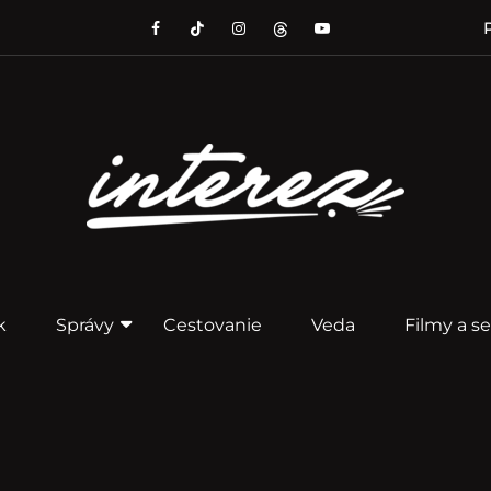
P
k
Správy
Cestovanie
Veda
Filmy a se