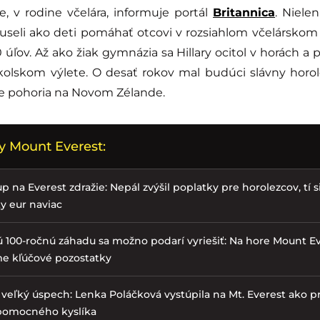
 v rodine včelára, informuje portál
Britannica
. Nielen
museli ako deti pomáhať otcovi v rozsiahlom včelárskom 
0 úľov. Až ako žiak gymnázia sa Hillary ocitol v horách a 
kolskom výlete. O desať rokov mal budúci slávny hor
ie pohoria na Novom Zélande.
y Mount Everest:
p na Everest zdražie: Nepál zvýšil poplatky pre horolezcov, tí si
ky eur naviac
 100-ročnú záhadu sa možno podarí vyriešiť: Na hore Mount Ev
me kľúčové pozostatky
 veľký úspech: Lenka Poláčková vystúpila na Mt. Everest ako p
pomocného kyslíka