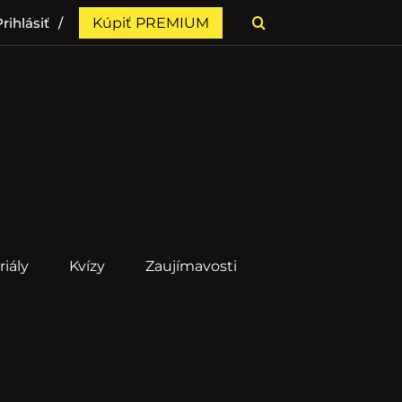
rihlásiť
Kúpiť PREMIUM
riály
Kvízy
Zaujímavosti