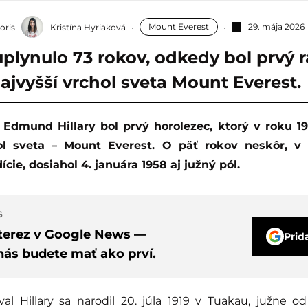
Mount Everest
29. mája 2026
oris
Kristína Hyriaková
uplynulo 73 rokov, odkedy bol prvý r
ajvyšší vrchol sveta Mount Everest.
ol sveta – Mount Everest. O päť rokov neskôr, v 
ície, dosiahol 4. januára 1958 aj južný pól.
S
nterez v Google News —
Prid
nás budete mať ako prví.
l Hillary sa narodil 20. júla 1919 v Tuakau, južne 