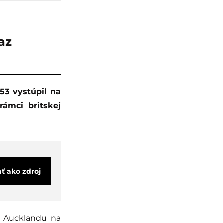
az
rámci britskej
ať ako zdroj
od Aucklandu na