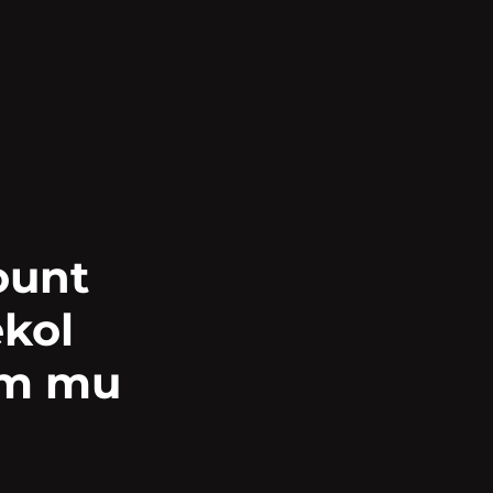
ount
ekol
om mu