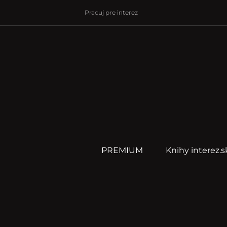
Pracuj pre interez
PREMIUM
Knihy interez.s