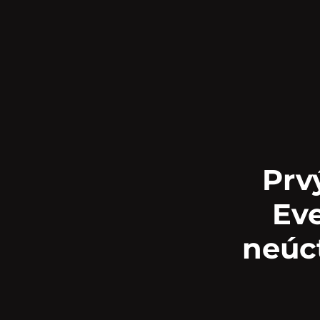
Prv
Eve
neúc