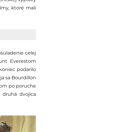
my, ktoré mali
súladenie celej
ount Everestom
akoniec podarilo
ja sa Bourdillon
holom po poruche
 druhá dvojica