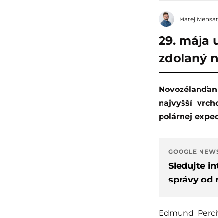
Matej Mensat
29. mája 
zdolaný n
Novozélanďan Edmund Hillary bol prvý horolezec, ktorý v roku 1953 vystúpil na
najvyšší vrch
polárnej exped
GOOGLE NEW
Sledujte i
správy od 
Edmund Perciva