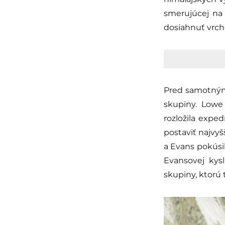
smerujúcej na
dosiahnuť vrcho
Pred samotným 
skupiny. Lowe
rozložila exped
postaviť najvyš
a Evans pokúsil
Evansovej kys
skupiny, ktorú t