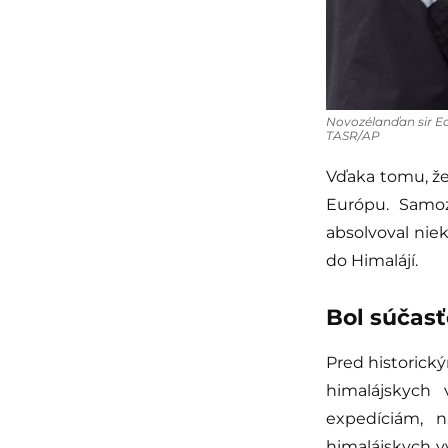
Novozélanďan sir Ed
TASR/AP
Vďaka tomu, že 
Európu. Samoz
absolvoval nie
do Himalájí.
Bol súčas
Pred historick
himalájskych
expedíciám, n
himalájskych vý