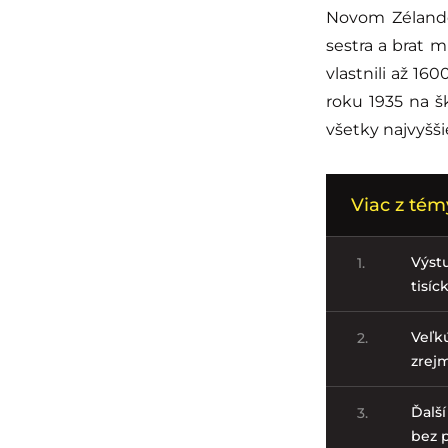
Novom Zélande,
sestra a brat 
vlastnili až 160
roku 1935 na š
všetky najvyšš
Viac z tém
Výstu
1.
tisíc
Veľkú
2.
zrej
Ďalší
3.
bez 