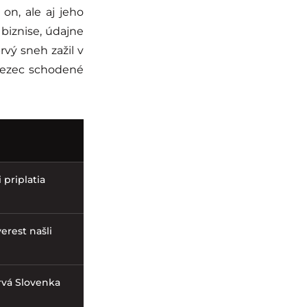
 on, ale aj jeho
biznise, údajne
prvý sneh zažil v
olezec schodené
 priplatia
erest našli
rvá Slovenka