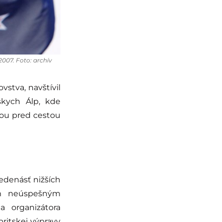
2007. Foto: archív
vstva, navštívil
skych Álp, kde
ťou pred cestou
edenásť nižších
om neúspešným
a organizátora
britskej výpravy