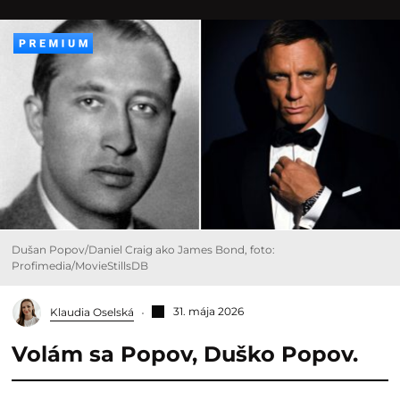
Dušan Popov/Daniel Craig ako James Bond, foto:
Profimedia/MovieStillsDB
31. mája 2026
Klaudia Oselská
Volám sa Popov, Duško Popov.