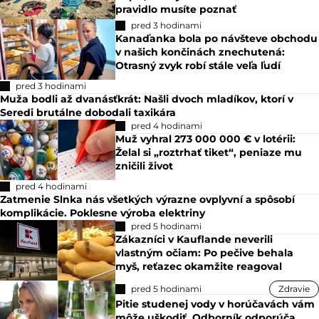
pravidlo musíte poznať
pred 3 hodinami
Kanaďanka bola po návšteve obchodu
v našich končinách znechutená:
Otrasný zvyk robí stále veľa ľudí
pred 3 hodinami
Muža bodli až dvanásťkrát: Našli dvoch mladíkov, ktorí v
Seredi brutálne dobodali taxikára
pred 4 hodinami
Muž vyhral 273 000 000 € v lotérii:
Želal si „roztrhať tiket“, peniaze mu
zničili život
pred 4 hodinami
Zatmenie Slnka nás všetkých výrazne ovplyvní a spôsobí
komplikácie. Poklesne výroba elektriny
pred 5 hodinami
Zákazníci v Kauflande neverili
vlastným očiam: Po pečive behala
myš, reťazec okamžite reagoval
pred 5 hodinami
Zdravie
Pitie studenej vody v horúčavách vám
môže uškodiť. Odborník odporúča