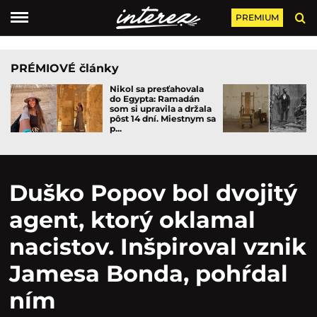
PREMIUM
PRÉMIOVÉ články
Nikol sa presťahovala
do Egypta: Ramadán
som si upravila a držala
pôst 14 dní. Miestnym sa
p...
Duško Popov bol dvojitý
agent, ktorý oklamal
nacistov. Inšpiroval vznik
Jamesa Bonda, pohŕdal
ním