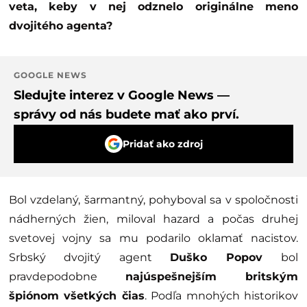
veta, keby v nej odznelo originálne meno
dvojitého agenta?
GOOGLE NEWS
Sledujte interez v Google News —
správy od nás budete mať ako prví.
Pridať ako zdroj
Bol vzdelaný, šarmantný, pohyboval sa v spoločnosti
nádherných žien, miloval hazard a počas druhej
svetovej vojny sa mu podarilo oklamať nacistov.
Srbský dvojitý agent
Duško Popov
bol
pravdepodobne
najúspešnejším britským
špiónom všetkých čias
. Podľa mnohých historikov