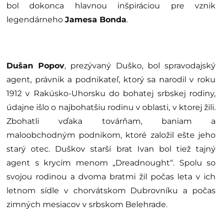
bol dokonca hlavnou inšpiráciou pre vznik
legendárneho
Jamesa Bonda
.
Dušan Popov
, prezývaný Duško, bol spravodajský
agent, právnik a podnikateľ, ktorý sa narodil v roku
1912 v Rakúsko-Uhorsku do bohatej srbskej rodiny,
údajne išlo o najbohatšiu rodinu v oblasti, v ktorej žili.
Zbohatli vďaka továrňam, baniam a
maloobchodným podnikom, ktoré založil ešte jeho
starý otec. Duškov starší brat Ivan bol tiež tajný
agent s krycím menom „Dreadnought“. Spolu so
svojou rodinou a dvoma bratmi žil počas leta v ich
letnom sídle v chorvátskom Dubrovníku a počas
zimných mesiacov v srbskom Belehrade.