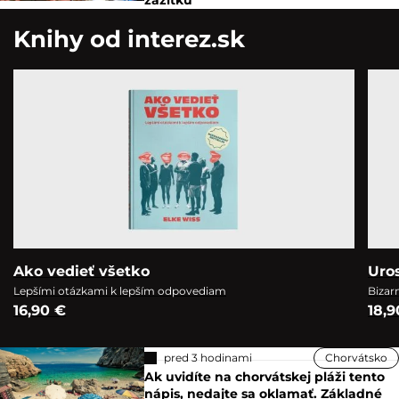
zážitku
Knihy od interez.sk
Ako vedieť všetko
Uro
Lepšími otázkami k lepším odpovediam
Bizar
16,90 €
18,9
pred 3 hodinami
Chorvátsko
Ak uvidíte na chorvátskej pláži tento
nápis, nedajte sa oklamať. Základné