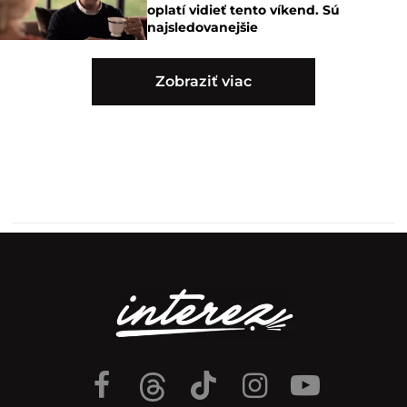
oplatí vidieť tento víkend. Sú
najsledovanejšie
Zobraziť viac