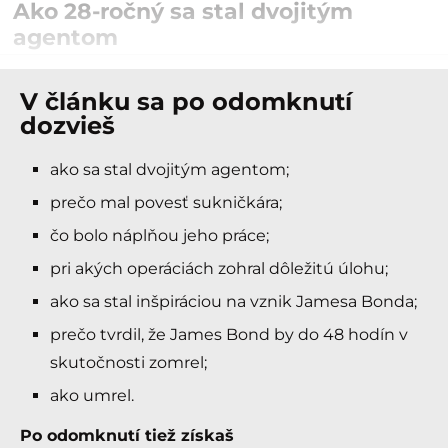
Ako 28-ročný sa stal dvojitým
agentom
V článku sa po odomknutí
dozvieš
ako sa stal dvojitým agentom;
prečo mal povesť sukničkára;
čo bolo náplňou jeho práce;
pri akých operáciách zohral dôležitú úlohu;
ako sa stal inšpiráciou na vznik Jamesa Bonda;
prečo tvrdil, že James Bond by do 48 hodín v
skutočnosti zomrel;
ako umrel.
Po odomknutí tiež získaš