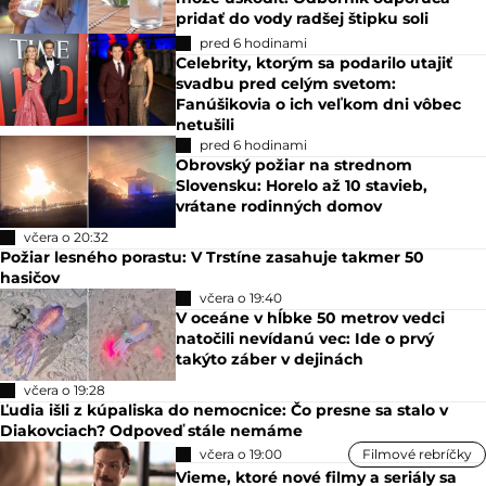
pridať do vody radšej štipku soli
pred 6 hodinami
Celebrity, ktorým sa podarilo utajiť
svadbu pred celým svetom:
Fanúšikovia o ich veľkom dni vôbec
netušili
pred 6 hodinami
Obrovský požiar na strednom
Slovensku: Horelo až 10 stavieb,
vrátane rodinných domov
včera o 20:32
Požiar lesného porastu: V Trstíne zasahuje takmer 50
hasičov
včera o 19:40
V oceáne v hĺbke 50 metrov vedci
natočili nevídanú vec: Ide o prvý
takýto záber v dejinách
včera o 19:28
Ľudia išli z kúpaliska do nemocnice: Čo presne sa stalo v
Diakovciach? Odpoveď stále nemáme
včera o 19:00
Filmové rebríčky
Vieme, ktoré nové filmy a seriály sa