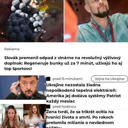
Reklama
Slovák premenil odpad z vinárne na revolučný výživový
doplnok: Regeneruje bunky už za 7 minút, užívajú ho aj
top športovci
pred 15 minútami
Vojna na Ukrajine
Ukrajine nezostala žiadna
nepoškodená tepelná elektráreň:
Amerika jej dodáva systémy Patriot
každý mesiac
pred hodinou
Žena tvrdí, že sa trikrát ocitla na
hranici života a smrti. Po rokoch
prelomila mlčanie o nevšednom