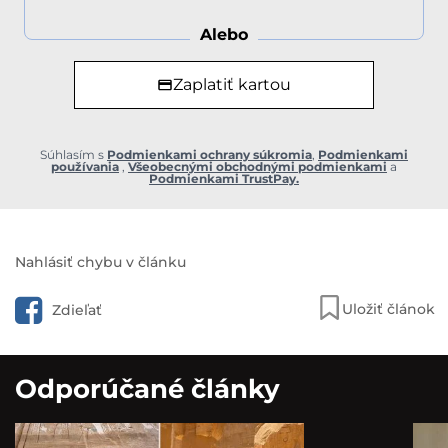
Alebo
Zaplatiť kartou
Súhlasím s
Podmienkami ochrany súkromia
,
Podmienkami
používania
,
Všeobecnými obchodnými podmienkami
a
Podmienkami TrustPay.
Nahlásiť chybu v článku
Uložiť článok
Zdieľať
Odporúčané články