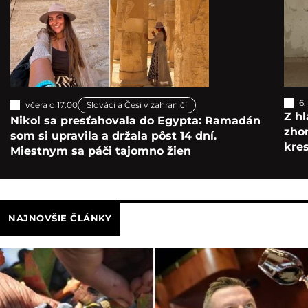
6.
včera o 17:00
Slováci a Česi v zahraničí
Z hl
Nikol sa presťahovala do Egypta: Ramadán
zho
som si upravila a držala pôst 14 dní.
kre
Miestnym sa páči tajomno žien
NAJNOVŠIE ČLÁNKY