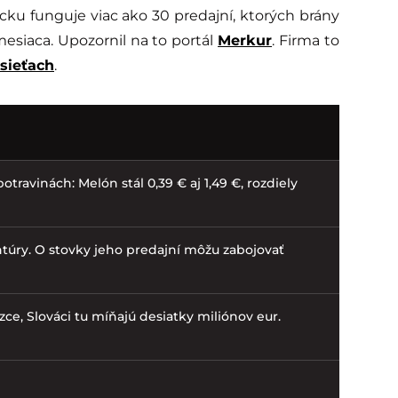
u funguje viac ako 30 predajní, ktorých brány
esiaca. Upozornil na to portál
Merkur
. Firma to
 sieťach
.
otravinách: Melón stál 0,39 € aj 1,49 €, rozdiely
túry. O stovky jeho predajní môžu zabojovať
zce, Slováci tu míňajú desiatky miliónov eur.