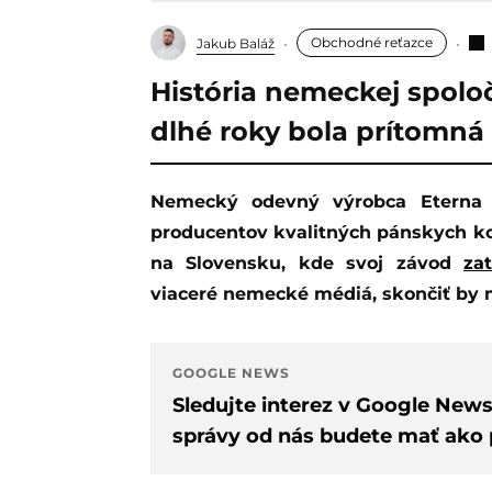
Obchodné reťazce
Jakub Baláž
História nemeckej spoločn
dlhé roky bola prítomná 
Nemecký odevný výrobca Eterna patrí medzi najpopulárnejších európskych
producentov kvalitných pánskych koš
na Slovensku, kde svoj závod
zat
viaceré nemecké médiá, skončiť by 
GOOGLE NEWS
Sledujte interez v Google New
správy od nás budete mať ako p