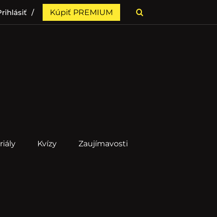
rihlásiť
Kúpiť PREMIUM
riály
Kvízy
Zaujímavosti