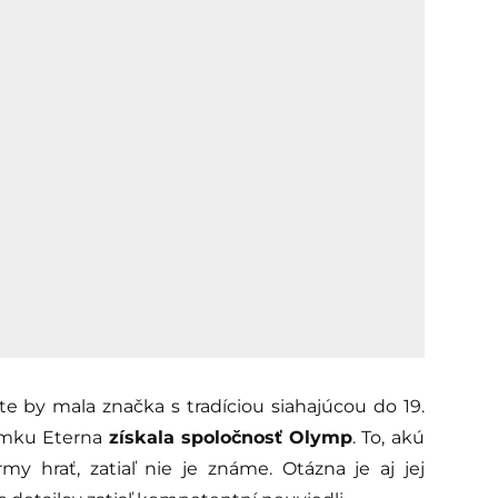
e by mala značka s tradíciou siahajúcou do 19.
námku Eterna
získala spoločnosť Olymp
. To, akú
rmy hrať, zatiaľ nie je známe. Otázna je aj jej