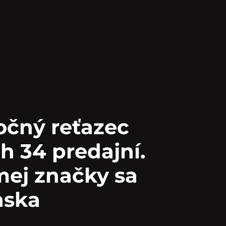
očný reťazec
h 34 predajní.
ej značky sa
nska