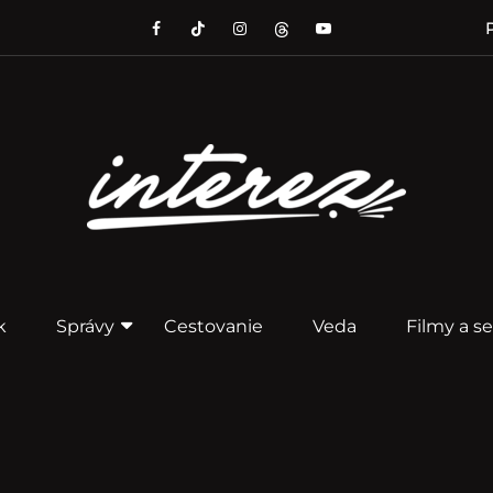
P
k
Správy
Cestovanie
Veda
Filmy a se