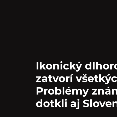
Ikonický dlhor
zatvorí všetkýc
Problémy znám
dotkli aj Slove