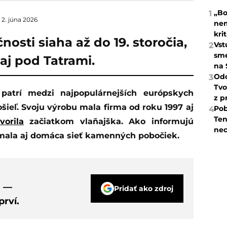
„Bo
1
2. júna 2026
nem
kri
osti siaha až do 19. storočia,
Vst
2
sme
aj pod Tatrami.
na 
Odc
3
Tvo
z p
ieľ. Svoju výrobu mala firma od roku 1997 aj
Pob
4
Ten
vorila
začiatkom vlaňajška. Ako informujú
nec
mala aj domáca sieť kamenných pobočiek.
s —
Pridať ako zdroj
rví.