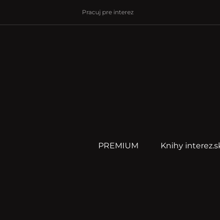
Pracuj pre interez
PREMIUM
Knihy interez.s