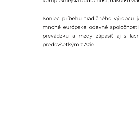
komplexnejšia budúcnosť, nakoľko viac
Koniec príbehu tradičného výrobcu j
mnohé európske odevné spoločnosti.
prevádzku a mzdy zápasiť aj s lacn
predovšetkým z Ázie.