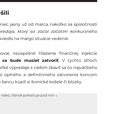
šili
niec jasný už od marca, nakoľko sa spoločnosti
predaja, ktorý sa začal začatím konkurzného
uviedlo na margo situácie vedenie.
val, neúspešné hľadanie finančnej injekcie
 sa bude musieť zatvoriť
. V týchto dňoch
ké výpredaje s cieľom zbaviť sa čo najväčšieho
do úplného a definitívneho zatvorenia koncom
 šancu kúpiť si ikonické košele či blúzky.
e video, článok pokračuje pod ním ↓