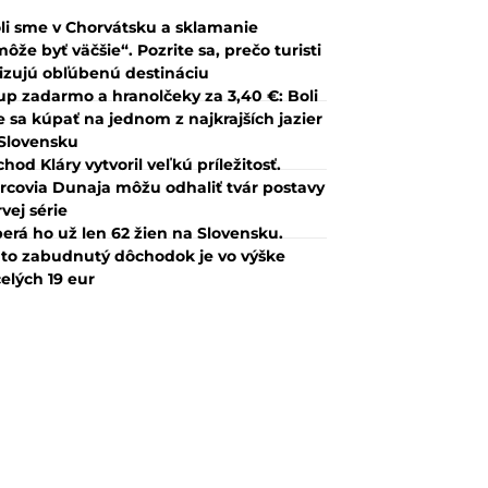
li sme v Chorvátsku a sklamanie
ôže byť väčšie“. Pozrite sa, prečo turisti
tizujú obľúbenú destináciu
up zadarmo a hranolčeky za 3,40 €: Boli
 sa kúpať na jednom z najkrajších jazier
Slovensku
hod Kláry vytvoril veľkú príležitosť.
rcovia Dunaja môžu odhaliť tvár postavy
rvej série
erá ho už len 62 žien na Slovensku.
to zabudnutý dôchodok je vo výške
elých 19 eur