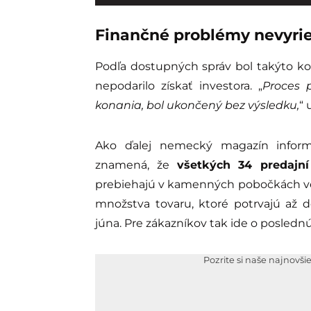
Finančné problémy nevyrie
Podľa dostupných správ bol takýto ko
nepodarilo získať investora. „
Proces 
konania, bol ukončený bez výsledku,
“ 
Ako ďalej nemecký magazín informo
znamená, že
všetkých 34 predajní
prebiehajú v kamenných pobočkách veľ
množstva tovaru, ktoré potrvajú až 
júna. Pre zákazníkov tak ide o poslednú
Pozrite si naše najnovši