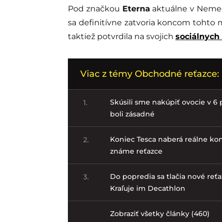
Pod značkou
Eterna
aktuálne v Nemeck
sa definitívne zatvoria koncom tohto m
taktiež potvrdila na svojich
sociálnych
Viac z témy Obchodné reťazce:
Skúsili sme nakúpiť ovocie v 6 p
1.
boli zásadné
Koniec Tesca naberá reálne kon
2.
známe reťazce
Do popredia sa tlačia nové reťa
3.
Kraľuje im Decathlon
Zobraziť všetky články (460)