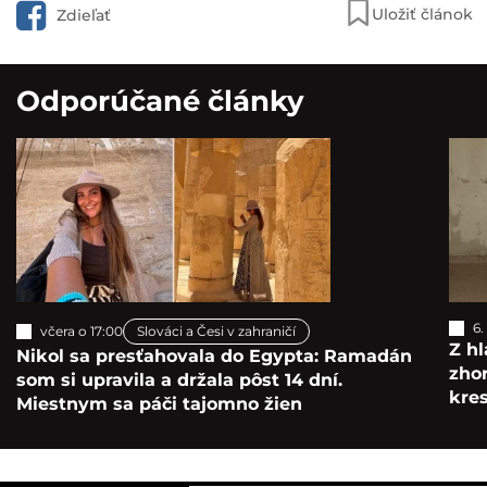
Uložiť článok
Zdieľať
Odporúčané články
6.
včera o 17:00
Slováci a Česi v zahraničí
Z hl
Nikol sa presťahovala do Egypta: Ramadán
zho
som si upravila a držala pôst 14 dní.
kre
Miestnym sa páči tajomno žien