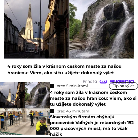
4 roky som žila v krásnom českom meste za našou
hranicou: Viem, ako si tu užijete dokonalý výlet
pred 5 minútami
Tip na výlet
4 roky som žila v krásnom českom
meste za našou hranicou: Viem, ako si
tu užijete dokonalý výlet
pred 45 minútami
Slovenským firmám chýbajú
pracovníci: Voľných je rekordných 152
000 pracovných miest, má to však
háčik