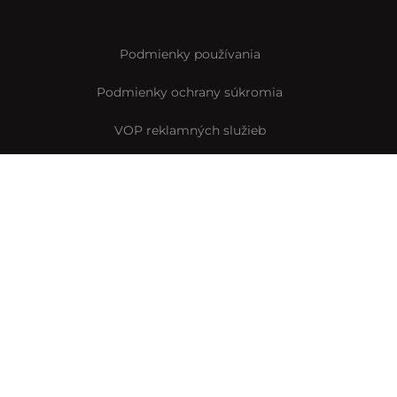
Podmienky používania
Podmienky ochrany súkromia
VOP reklamných služieb
VOP predplatného
Archív VOP predplatného
Pravidlá Instagramovej súťaže
Reklamačný formulár
Vyhlásenie o prístupnosti
© Interez.sk 2014-2026