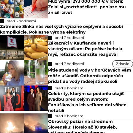
Muž vyhral 273 000 000 € v lotérii:
Želal si „roztrhať tiket“, peniaze mu
zničili život
pred 6 hodinami
Zatmenie Slnka nás všetkých výrazne ovplyvní a spôsobí
komplikácie. Poklesne výroba elektriny
pred 7 hodinami
Zákazníci v Kauflande neverili
vlastným očiam: Po pečive behala
myš, reťazec okamžite reagoval
pred 7 hodinami
Zdravie
Pitie studenej vody v horúčavách vám
môže uškodiť. Odborník odporúča
pridať do vody radšej štipku soli
pred 8 hodinami
Celebrity, ktorým sa podarilo utajiť
svadbu pred celým svetom:
Fanúšikovia o ich veľkom dni vôbec
netušili
pred 8 hodinami
Obrovský požiar na strednom
Slovensku: Horelo až 10 stavieb,
vrátane rodinných domov