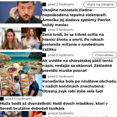
pred 2 hodinami
Vojna na Ukrajine
Ukrajine nezostala žiadna
nepoškodená tepelná elektráreň:
Amerika jej dodáva systémy Patriot
každý mesiac
pred 3 hodinami
Žena tvrdí, že sa trikrát ocitla na
hranici života a smrti. Po rokoch
prelomila mlčanie o nevšednom
zážitku
pred 5 hodinami
Chorvátsko
Ak uvidíte na chorvátskej pláži tento
nápis, nedajte sa oklamať. Základné
pravidlo musíte poznať
pred 5 hodinami
Kanaďanka bola po návšteve obchodu
v našich končinách znechutená:
Otrasný zvyk robí stále veľa ľudí
pred 6 hodinami
Muža bodli až dvanásťkrát: Našli dvoch mladíkov, ktorí v
Seredi brutálne dobodali taxikára
pred 6 hodinami