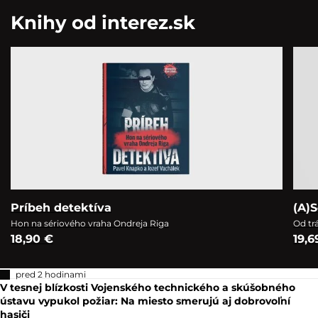
Knihy od interez.sk
Príbeh detektíva
(A)S
Hon na sériového vraha Ondreja Riga
Od tr
18,90 €
19,6
pred 2 hodinami
V tesnej blízkosti Vojenského technického a skúšobného
ústavu vypukol požiar: Na miesto smerujú aj dobrovoľní
hasiči