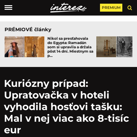
PREMIUM
PRÉMIOVÉ články
Nikol sa presťahovala
do Egypta: Ramadán
som si upravila a držala
pôst 14 dní. Miestnym sa
p...
Kuriózny prípad:
Upratovačka v hoteli
vyhodila hosťovi tašku:
Mal v nej viac ako 8-tisíc
eur