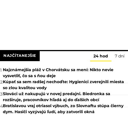
NAJČÍTANEJŠIE
24 hod
7 dní
Najznámejšia pláž v Chorvátsku sa mení: Nikto nevie
1
vysvetliť, čo sa s ňou deje
Kúpať sa sem radšej nechoďte: Hygienici zverejnili miesta
2
so zlou kvalitou vody
Slováci už nakupujú v novej predajni. Biedronka sa
3
rozširuje, pracovníkov hľadá aj do ďalších obcí
Bratislavou vraj otriasol výbuch, zo Slovnaftu stúpa čierny
4
dym. Hasiči vyzývajú ľudí, aby zatvorili okná