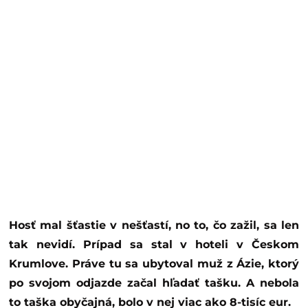
Hosť mal šťastie v nešťastí, no to, čo zažil, sa len
tak nevidí. Prípad sa stal v hoteli v Českom
Krumlove. Práve tu sa ubytoval muž z Ázie, ktorý
po svojom odjazde začal hľadať tašku. A nebola
to taška obyčajná, bolo v nej viac ako 8-tisíc eur.