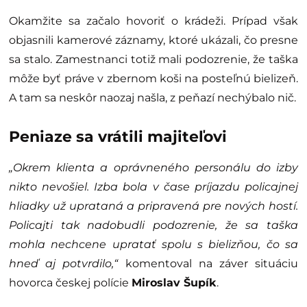
Okamžite sa začalo hovoriť o krádeži. Prípad však
objasnili kamerové záznamy, ktoré ukázali, čo presne
sa stalo. Zamestnanci totiž mali podozrenie, že taška
môže byť práve v zbernom koši na posteľnú bielizeň.
A tam sa neskôr naozaj našla, z peňazí nechýbalo nič.
Peniaze sa vrátili majiteľovi
„Okrem klienta a oprávneného personálu do izby
nikto nevošiel. Izba bola v čase príjazdu policajnej
hliadky už uprataná a pripravená pre nových hostí.
Policajti tak nadobudli podozrenie, že sa taška
mohla nechcene upratať spolu s bielizňou, čo sa
hneď aj potvrdilo,“
komentoval na záver situáciu
hovorca českej polície
Miroslav Šupík
.