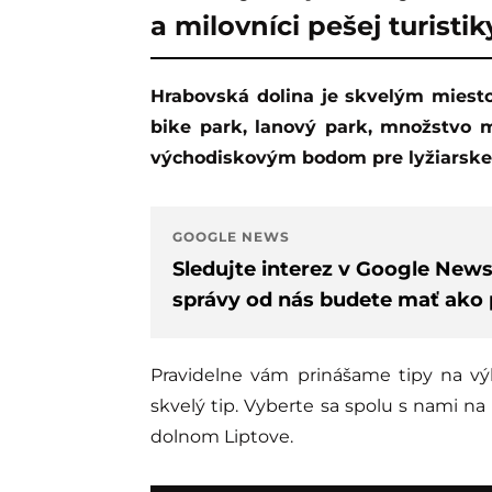
a milovníci pešej turistik
Hrabovská dolina je skvelým miestom na aktívny oddych. Ponúka vodnú nádrž,
bike park, lanový park, množstvo 
východiskovým bodom pre lyžiarske
GOOGLE NEWS
Sledujte interez v Google New
správy od nás budete mať ako p
Pravidelne vám prinášame tipy na vý
skvelý tip. Vyberte sa spolu s nami na
dolnom Liptove.