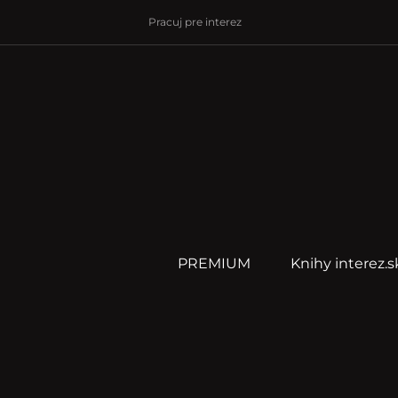
Pracuj pre interez
PREMIUM
Knihy interez.s