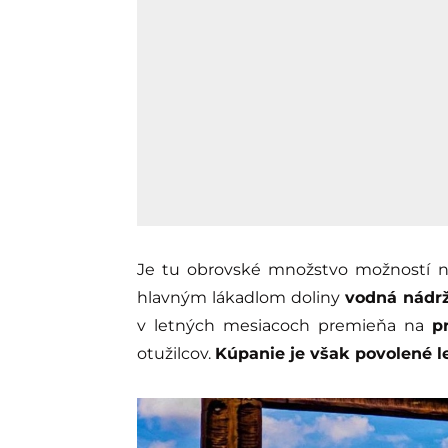
Je tu obrovské množstvo možností na s
hlavným lákadlom doliny
vodná nádr
v letných mesiacoch premieňa na
p
otužilcov.
Kúpanie je však povolené le