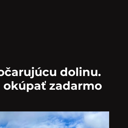
 očarujúcu dolinu.
aj okúpať zadarmo