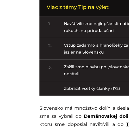
Viac z témy Tip na výlet:
Navštívili sme najlepšie klimat
1.
rokoch, no príroda očarí
Vstup zadarmo a hranolčeky za 
2.
jazier na Slovensku
Zažili sme plavbu po „slovensko
3.
nerátali
Zobraziť všetky články (172)
Slovensko má množstvo dolín a desiat
sme sa vybrali do
Demänovskej doli
ktorú sme doposiaľ navštívili a do
T