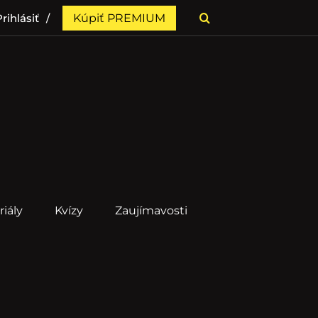
rihlásiť
Kúpiť PREMIUM
riály
Kvízy
Zaujímavosti