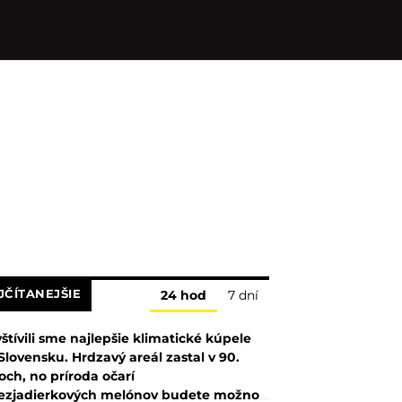
JČÍTANEJŠIE
24 hod
7 dní
štívili sme najlepšie klimatické kúpele
Slovensku. Hrdzavý areál zastal v 90.
och, no príroda očarí
ezjadierkových melónov budete možno