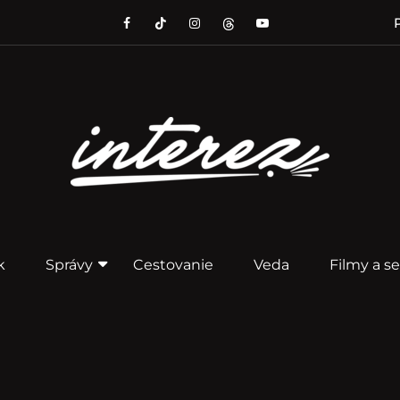
P
k
Správy
Cestovanie
Veda
Filmy a se