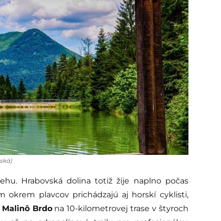
lská)
behu. Hrabovská dolina totiž žije naplno počas
 okrem plavcov prichádzajú aj horskí cyklisti,
 Malinô Brdo
na 10-kilometrovej trase v štyroch