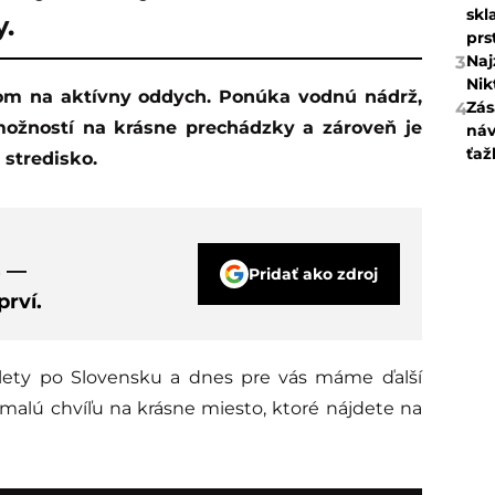
skl
y.
prs
Naj
3
Nik
Zás
4
možností na krásne prechádzky a zároveň je
náv
ťaž
 stredisko.
s —
Pridať ako zdroj
rví.
lety po Slovensku a dnes pre vás máme ďalší
 malú chvíľu na krásne miesto, ktoré nájdete na