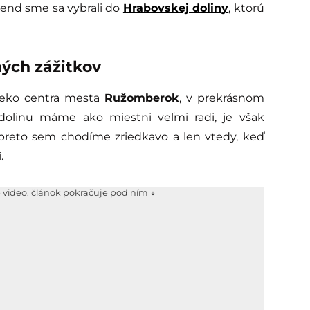
end sme sa vybrali do
Hrabovskej doliny
, ktorú
ých zážitkov
eko centra mesta
Ružomberok
, v prekrásnom
 dolinu máme ako miestni veľmi radi, je však
 preto sem chodíme zriedkavo a len vtedy, keď
.
e video, článok pokračuje pod ním ↓