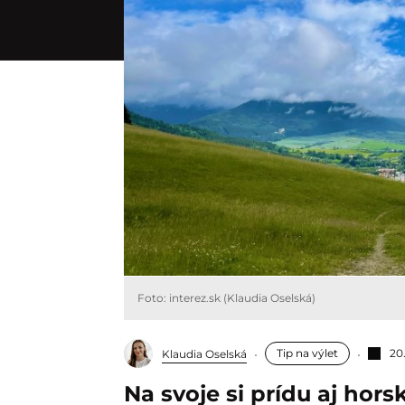
Foto: interez.sk (Klaudia Oselská)
Tip na výlet
20
Klaudia Oselská
Na svoje si prídu aj horskí