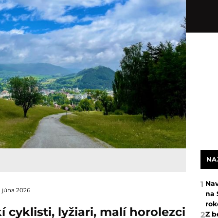
NA
Nav
1
. júna 2026
na 
rok
 cyklisti, lyžiari, malí horolezci
Z b
2