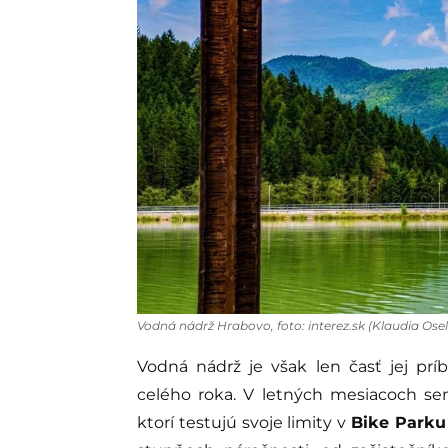
Vodná nádrž Hrabovo, foto: interez.sk (Klaudia Ose
Vodná nádrž je však len časť jej prí
celého roka. V letných mesiacoch sem
ktorí testujú svoje limity v
Bike Parku