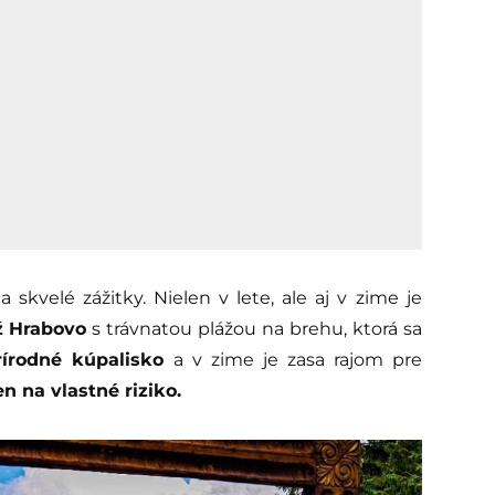
kvelé zážitky. Nielen v lete, ale aj v zime je
ž Hrabovo
s trávnatou plážou na brehu, ktorá sa
rírodné kúpalisko
a v zime je zasa rajom pre
n na vlastné riziko.