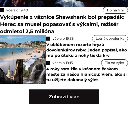
včera o 19:40
Tip na film
Vykúpenie z väznice Shawshank bol prepadák:
Herec sa musel popasovať s výkalmi, režisér
odmietol 2,5 milióna
včera o 19:35
Letná dovolenka
V obľúbenom rezorte hryzú
dovolenkárov ryby: Jeden popísal, ako
mu po útoku z nohy tiekla krv
včera o 19:15
Tip na výlet
4 roky som žila v krásnom českom
meste za našou hranicou: Viem, ako si
tu užijete dokonalý výlet
Zobraziť viac