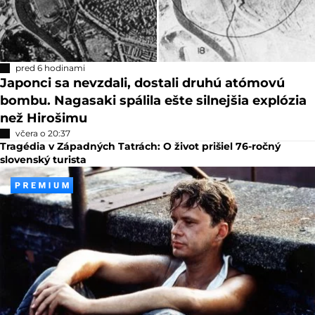
pred 6 hodinami
Japonci sa nevzdali, dostali druhú atómovú
bombu. Nagasaki spálila ešte silnejšia explózia
než Hirošimu
včera o 20:37
Tragédia v Západných Tatrách: O život prišiel 76-ročný
slovenský turista