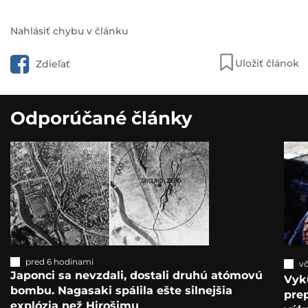
Nahlásiť chybu v článku
Uložiť článok
Zdieľať
Odporúčané články
pred 6 hodinami
vč
Japonci sa nevzdali, dostali druhú atómovú
Vyk
bombu. Nagasaki spálila ešte silnejšia
pre
explózia než Hirošimu