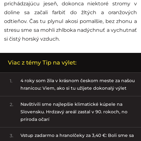
prichádzajúcu jeseň, dokonca niektoré stromy v
doline sa začali farbiť do žltých a oranžových
odtieňov. Čas tu plynul akosi pomalšie, bez zhonu a
stresu sme sa mohli zhlboka nadýchnuť a vychutnať
si čistý horský vzduch.
Viac z témy Tip na výlet:
4 roky som žila v krásnom českom meste za našou
1.
hranicou: Viem, ako si tu užijete dokonalý výlet
Navštívili sme najlepšie klimatické kúpele na
2.
Slovensku. Hrdzavý areál zastal v 90. rokoch, no
príroda očarí
Vstup zadarmo a hranolčeky za 3,40 €: Boli sme sa
3.