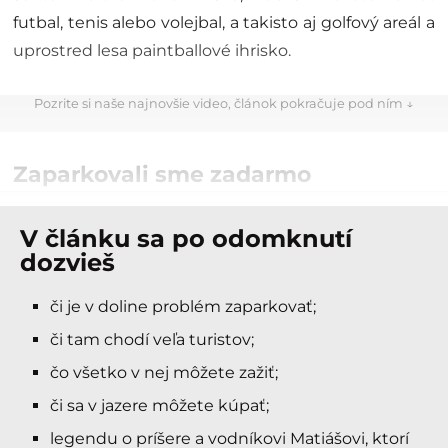
futbal, tenis alebo volejbal, a takisto aj golfový areál a
uprostred lesa paintballové ihrisko.
Pozrite si naše najnovšie video, článok pokračuje pod ním ↓
Zaparkovali sme zadarmo
V článku sa po odomknutí
dozvieš
či je v doline problém zaparkovať;
či tam chodí veľa turistov;
čo všetko v nej môžete zažiť;
či sa v jazere môžete kúpať;
legendu o príšere a vodníkovi Matiášovi, ktorí