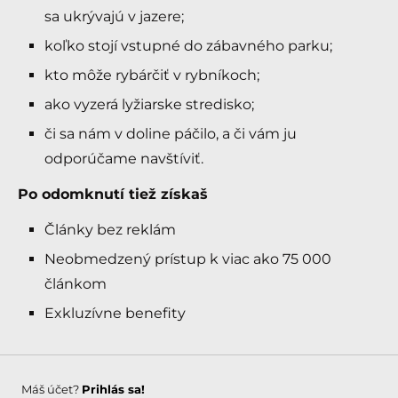
sa ukrývajú v jazere;
koľko stojí vstupné do zábavného parku;
kto môže rybárčiť v rybníkoch;
ako vyzerá lyžiarske stredisko;
či sa nám v doline páčilo, a či vám ju
odporúčame navštíviť.
Po odomknutí tiež získaš
Články bez reklám
Neobmedzený prístup k viac ako 75 000
článkom
Exkluzívne benefity
Máš účet?
Prihlás sa!