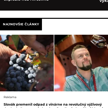
výka
NAJNOVŠIE ČLÁNKY
Reklama
Slovák premenil odpad z vinárne na revolučný výživový