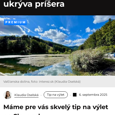
ukrýva príšera
Valčianska dolina, foto: interez.sk (Klaudia Oselská)
Tip na výlet
6. septembra 2025
Klaudia Oselská
Máme pre vás skvelý tip na výlet