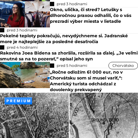
pred 3 hodinami
Okno, ulička, či stred? Letušky s
dlhoročnou praxou odhalili, čo o vás
prezradí výber miesta v lietadle
pred 3 hodinami
Pekelné teploty pokračujú, nevydýchneme si. Jadranské
more je najteplejšie za posledné desaťročia
pred 4 hodinami
Rakovina Joea Bidena sa zhoršila, rozšírila sa ďalej. „Je veľmi
smutné sa na to pozerať,“ opísal jeho syn
pred 5 hodinami
Chorvátsko
„Ročne odložím 61 000 eur, no v
Chorvátsku som si musel variť,“:
Americký turista odchádzal z
dovolenky prekvapený