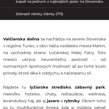
kúpať na jednom z najkrajších jazier na Slovensku
Zobraziť všetky články (173)
Valčianska dolina
sa nachádza na severe Slovenska
v regióne Turiec, v obci Valča neďaleko mesta Martin,
na východnej strane Lúčanskej Malej Fatry. Toto
miesto ukrýva neuveriteľnú pestrosť – od
rozmanitých športových možností až po tiché kúzlo
prírody, ktoré láka k oddychu a načerpaniu síl.
Nájdete tu
lyžiarske stredisko
,
zábavný park
,
niekoľko hotelov, chaty, reštaurácie, wellness,
levanduľový háj, ale aj
jazero
a
rybníky
. Okrem toho
sú tu multifunkčné ihriská, kde si môžete zahrať