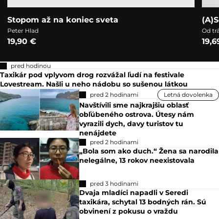
Stopom až na koniec sveta
(A)S
Peter Hlad
Od tr
19,90 €
19,6
pred hodinou
Taxikár pod vplyvom drog rozvážal ľudí na festivale
Lovestream. Našli u neho nádobu so sušenou látkou
pred 2 hodinami
Letná dovolenka
Navštívili sme najkrajšiu oblasť
obľúbeného ostrova. Útesy nám
vyrazili dych, davy turistov tu
nenájdete
pred 2 hodinami
„Bola som ako duch.“ Žena sa narodila
nelegálne, 13 rokov neexistovala
pred 3 hodinami
Dvaja mladíci napadli v Seredi
taxikára, schytal 13 bodných rán. Sú
obvinení z pokusu o vraždu