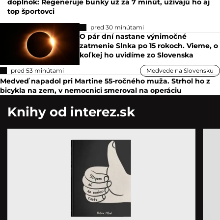
doplnok: Regeneruje bunky už za 7 minút, užívajú ho aj
top športovci
pred 30 minútami
O pár dní nastane výnimočné
zatmenie Slnka po 15 rokoch. Vieme, o
koľkej ho uvidíme zo Slovenska
pred 53 minútami
Medvede na Slovensku
Medveď napadol pri Martine 55-ročného muža. Strhol ho z
bicykla na zem, v nemocnici smeroval na operáciu
Knihy od interez.sk