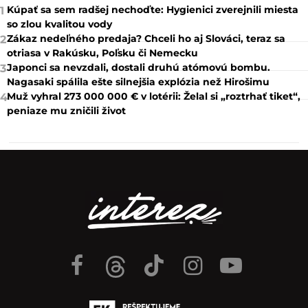
Kúpať sa sem radšej nechoďte: Hygienici zverejnili miesta
1
so zlou kvalitou vody
Zákaz nedeľného predaja? Chceli ho aj Slováci, teraz sa
2
otriasa v Rakúsku, Poľsku či Nemecku
Japonci sa nevzdali, dostali druhú atómovú bombu.
3
Nagasaki spálila ešte silnejšia explózia než Hirošimu
Muž vyhral 273 000 000 € v lotérii: Želal si „roztrhať tiket“,
4
peniaze mu zničili život