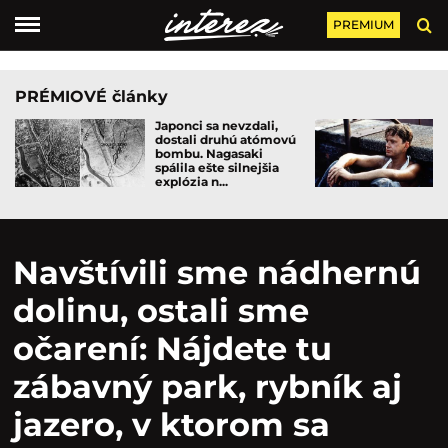
PREMIUM
PRÉMIOVÉ články
Japonci sa nevzdali,
dostali druhú atómovú
bombu. Nagasaki
spálila ešte silnejšia
explózia n...
Navštívili sme nádhernú
dolinu, ostali sme
očarení: Nájdete tu
zábavný park, rybník aj
jazero, v ktorom sa