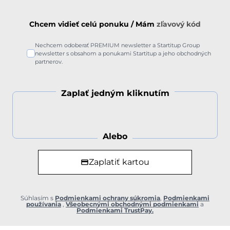
Chcem vidieť celú ponuku / Mám
zľavový kód
Nechcem odoberať PREMIUM newsletter a Startitup Group
newsletter s obsahom a ponukami Startitup a jeho obchodných
partnerov.
Zaplať jedným kliknutím
Alebo
Zaplatiť kartou
Súhlasím s
Podmienkami ochrany súkromia
,
Podmienkami
používania
,
Všeobecnými obchodnými podmienkami
a
Podmienkami TrustPay.