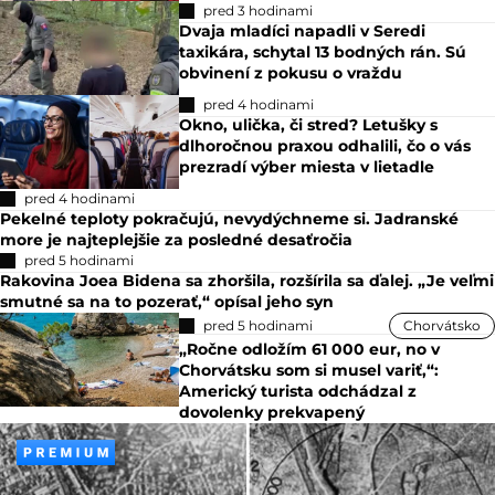
pred 3 hodinami
Dvaja mladíci napadli v Seredi
taxikára, schytal 13 bodných rán. Sú
obvinení z pokusu o vraždu
pred 4 hodinami
Okno, ulička, či stred? Letušky s
dlhoročnou praxou odhalili, čo o vás
prezradí výber miesta v lietadle
pred 4 hodinami
Pekelné teploty pokračujú, nevydýchneme si. Jadranské
more je najteplejšie za posledné desaťročia
pred 5 hodinami
Rakovina Joea Bidena sa zhoršila, rozšírila sa ďalej. „Je veľmi
smutné sa na to pozerať,“ opísal jeho syn
pred 5 hodinami
Chorvátsko
„Ročne odložím 61 000 eur, no v
Chorvátsku som si musel variť,“:
Americký turista odchádzal z
dovolenky prekvapený