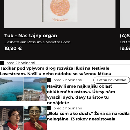
Tuk - Náš tajný orgán
(A)S
Liesbeth van Rossum a Mariëtte Boon
Od tr
18,90 €
19,6
pred 2 hodinami
Taxikár pod vplyvom drog rozvážal ľudí na festivale
Lovestream. Našli u neho nádobu so sušenou látkou
pred 2 hodinami
Letná dovolenka
Navštívili sme najkrajšiu oblasť
obľúbeného ostrova. Útesy nám
vyrazili dych, davy turistov tu
nenájdete
pred 3 hodinami
„Bola som ako duch.“ Žena sa narodila
nelegálne, 13 rokov neexistovala