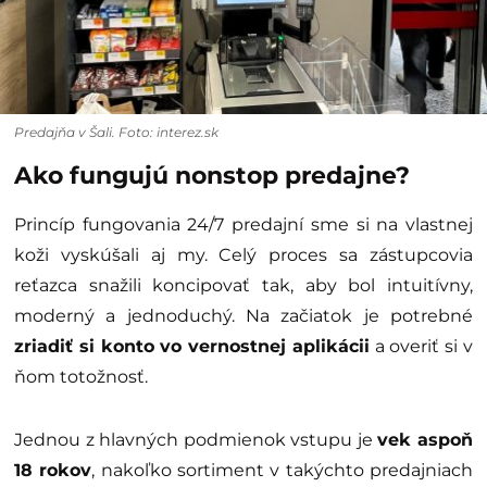
Predajňa v Šali. Foto: interez.sk
Ako fungujú nonstop predajne?
Princíp fungovania 24/7 predajní sme si na vlastnej
koži vyskúšali aj my. Celý proces sa zástupcovia
reťazca snažili koncipovať tak, aby bol intuitívny,
moderný a jednoduchý. Na začiatok je potrebné
zriadiť si konto vo vernostnej aplikácii
a overiť si v
ňom totožnosť.
Jednou z hlavných podmienok vstupu je
vek aspoň
18 rokov
, nakoľko sortiment v takýchto predajniach