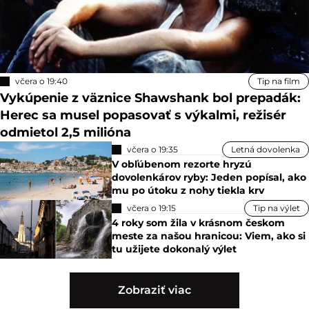
včera o 19:40
Tip na film
Vykúpenie z väznice Shawshank bol prepadák:
Herec sa musel popasovať s výkalmi, režisér
odmietol 2,5 milióna
včera o 19:35
Letná dovolenka
V obľúbenom rezorte hryzú
dovolenkárov ryby: Jeden popísal, ako
mu po útoku z nohy tiekla krv
včera o 19:15
Tip na výlet
4 roky som žila v krásnom českom
meste za našou hranicou: Viem, ako si
tu užijete dokonalý výlet
Zobraziť viac