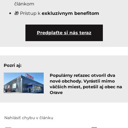
článkom
🎁 Prístup k
exkluzívnym benefitom
Predplaťte si nás teraz
Pozri aj:
Populárny reťazec otvoril dva
nové obchody. Vyrástli mimo
väčších miest, potešil aj obec na
Orave
Nahlásiť chybu v článku