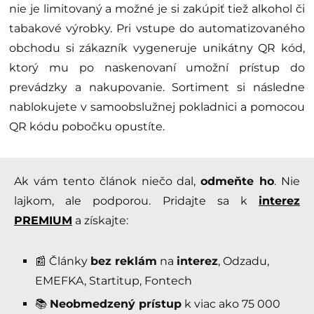
nie je limitovaný a možné je si zakúpiť tiež alkohol či
tabakové výrobky. Pri vstupe do automatizovaného
obchodu si zákazník vygeneruje unikátny QR kód,
ktorý mu po naskenovaní umožní prístup do
prevádzky a nakupovanie. Sortiment si následne
nablokujete v samoobslužnej pokladnici a pomocou
QR kódu pobočku opustíte.
Ak vám tento článok niečo dal,
odmeňte ho
. Nie
lajkom, ale podporou. Pridajte sa k
interez
PREMIUM
a získajte:
📰 Články
bez reklám
na
interez
, Odzadu,
EMEFKA, Startitup, Fontech
📚
Neobmedzený prístup
k viac ako 75 000