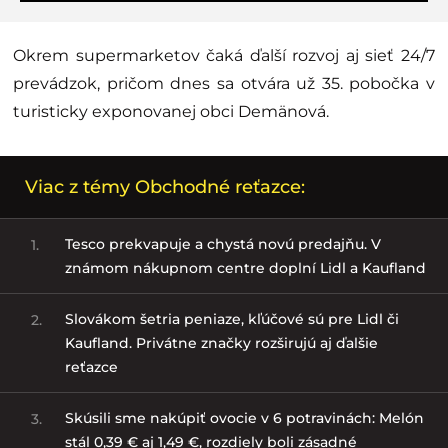
Okrem supermarketov čaká ďalší rozvoj aj sieť 24/7
prevádzok, pričom dnes sa otvára už 35. pobočka v
turisticky exponovanej obci Demänová.
Viac z témy Obchodné reťazce:
Tesco prekvapuje a chystá novú predajňu. V
1.
známom nákupnom centre doplní Lidl a Kaufland
Slovákom šetria peniaze, kľúčové sú pre Lidl či
2.
Kaufland. Privátne značky rozširujú aj ďalšie
reťazce
Skúsili sme nakúpiť ovocie v 6 potravinách: Melón
3.
stál 0,39 € aj 1,49 €, rozdiely boli zásadné