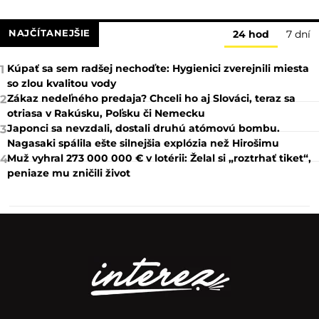
NAJČÍTANEJŠIE
24 hod
7 dní
Kúpať sa sem radšej nechoďte: Hygienici zverejnili miesta
1
so zlou kvalitou vody
Zákaz nedeľného predaja? Chceli ho aj Slováci, teraz sa
2
otriasa v Rakúsku, Poľsku či Nemecku
Japonci sa nevzdali, dostali druhú atómovú bombu.
3
Nagasaki spálila ešte silnejšia explózia než Hirošimu
Muž vyhral 273 000 000 € v lotérii: Želal si „roztrhať tiket“,
4
peniaze mu zničili život