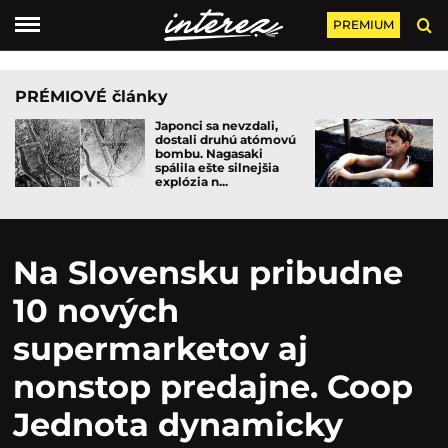
PREMIUM
PRÉMIOVÉ články
Japonci sa nevzdali,
dostali druhú atómovú
bombu. Nagasaki
spálila ešte silnejšia
explózia n...
Na Slovensku pribudne
10 nových
supermarketov aj
nonstop predajne. Coop
Jednota dynamicky