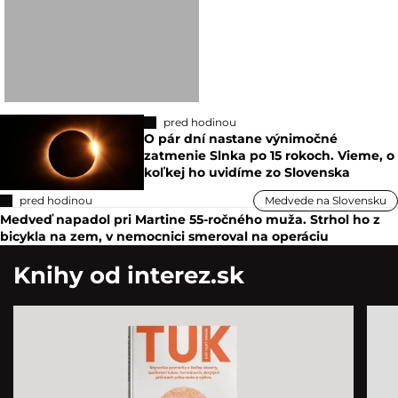
pred hodinou
O pár dní nastane výnimočné
zatmenie Slnka po 15 rokoch. Vieme, o
koľkej ho uvidíme zo Slovenska
pred hodinou
Medvede na Slovensku
Medveď napadol pri Martine 55-ročného muža. Strhol ho z
bicykla na zem, v nemocnici smeroval na operáciu
Knihy od interez.sk