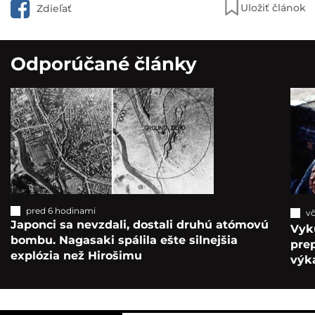
Uložiť článok
Zdieľať
Odporúčané články
pred 6 hodinami
vč
Japonci sa nevzdali, dostali druhú atómovú
Vyk
bombu. Nagasaki spálila ešte silnejšia
pre
explózia než Hirošimu
výka