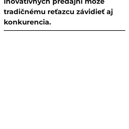
inovatívnych predajní môže
tradičnému reťazcu závidieť aj
konkurencia.