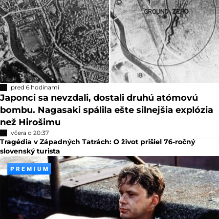
pred 6 hodinami
Japonci sa nevzdali, dostali druhú atómovú
bombu. Nagasaki spálila ešte silnejšia explózia
než Hirošimu
včera o 20:37
Tragédia v Západných Tatrách: O život prišiel 76-ročný
slovenský turista