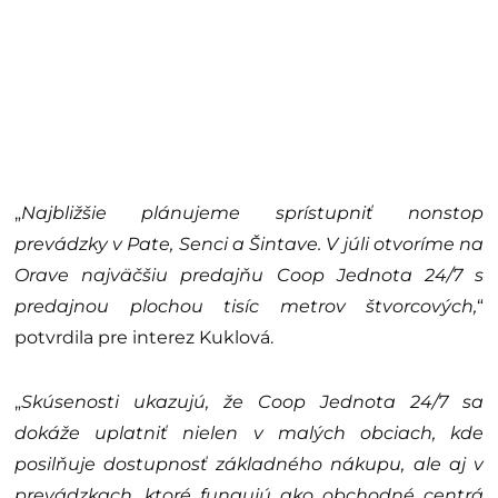
„
Najbližšie plánujeme sprístupniť nonstop
prevádzky v Pate, Senci a Šintave. V júli otvoríme na
Orave najväčšiu predajňu Coop Jednota 24/7 s
predajnou plochou tisíc metrov štvorcových,
“
potvrdila pre interez Kuklová.
„
Skúsenosti ukazujú, že Coop Jednota 24/7 sa
dokáže uplatniť nielen v malých obciach, kde
posilňuje dostupnosť základného nákupu, ale aj v
prevádzkach, ktoré fungujú ako obchodné centrá