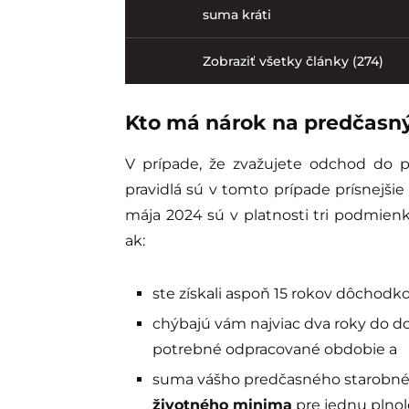
suma kráti
Zobraziť všetky články (274)
Kto má nárok na predčasn
V prípade, že zvažujete odchod do p
pravidlá sú v tomto prípade prísnejši
mája 2024 sú v platnosti tri podmie
ak:
ste získali aspoň 15 rokov dôchodk
chýbajú vám najviac dva roky do d
potrebné odpracované obdobie a
suma vášho predčasného starobn
životného minima
pre jednu plnol