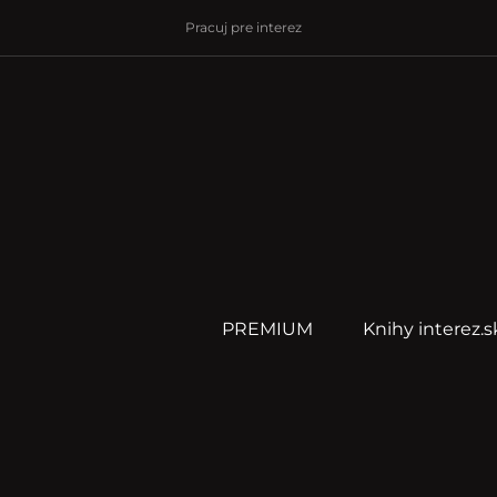
Pracuj pre interez
PREMIUM
Knihy interez.s