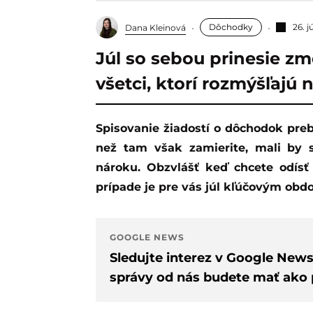
Dôchodky
26. 
Dana Kleinová
Júl so sebou prinesie zm
všetci, ktorí rozmýšľaj
Spisovanie žiadostí o dôchodok prebieha na pobočkách Sociálnej poisťovne. Skôr
než tam však zamierite, mali by s
nároku. Obzvlášť keď chcete odís
prípade je pre vás júl kľúčovým obd
GOOGLE NEWS
Sledujte interez v Google New
správy od nás budete mať ako p