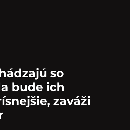
hádzajú so
la bude ich
ísnejšie, zaváži
r