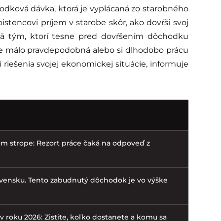
dková dávka, ktorá je vyplácaná zo starobného
istencovi príjem v starobe skôr, ako dovŕši svoj
 tým, ktorí tesne pred dovŕšením dôchodku
ú je málo pravdepodobná alebo si dlhodobo prácu
riešenia svojej ekonomickej situácie, informuje
m strope: Rezort práce čaká na odpoveď z
lovensku. Tento zabudnutý dôchodok je vo výške
v roku 2026: Zistite, koľko dostanete a komu sa