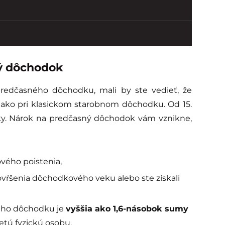
ý dôchodok
redčasného dôchodku, mali by ste vedieť, že
e ako pri klasickom starobnom dôchodku. Od 15.
nky. Nárok na predčasný dôchodok vám vznikne,
ového poistenia,
ovŕšenia dôchodkového veku alebo ste získali
ého dôchodku je
vyššia ako 1,6-násobok sumy
etú fyzickú osobu.