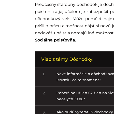
Predčasný starobný dôchodok je dôcho
poistenia a jej účelom je zabezpečiť po
dôchodkový vek. Môže pomôcť najmä
prišli o prácu a možnosť nájsť si nov
nedokážu nájsť a nemajú iné možnosti 
Sociálna poisťovňa
.
Viac z témy Dôchodky:
Nové informácie o dôchodkovo
1.
Bruselu, čo to znamená?
Poberá ho už len 62 žien na S
2.
necelých 19 eur
Ako budú vyzerať 13. dôchodky 
3.