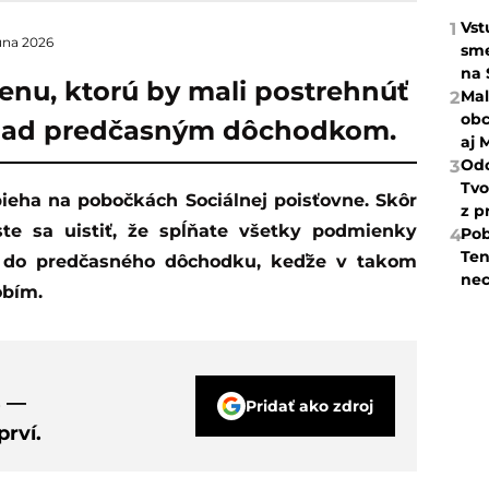
Vst
1
júna 2026
sme
na 
enu, ktorú by mali postrehnúť
Mal
2
obc
ú nad predčasným dôchodkom.
aj 
Odc
3
Tvo
z p
te sa uistiť, že spĺňate všetky podmienky
Pob
4
Ten
ť do predčasného dôchodku, keďže v takom
nec
obím.
s —
Pridať ako zdroj
rví.