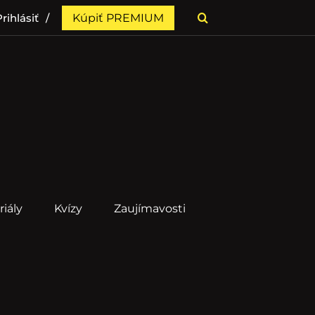
rihlásiť
Kúpiť PREMIUM
riály
Kvízy
Zaujímavosti