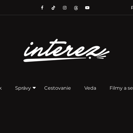
P
k
Správy
Cestovanie
Veda
Filmy a se