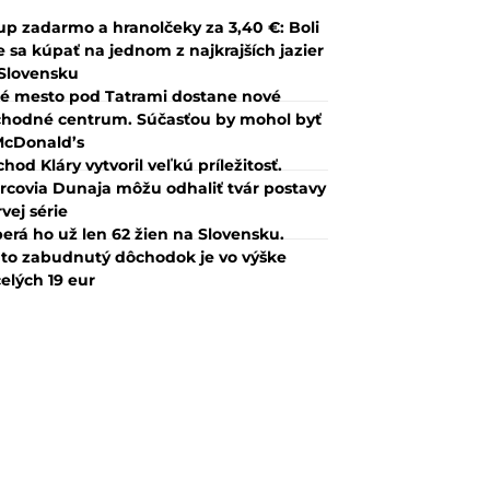
up zadarmo a hranolčeky za 3,40 €: Boli
 sa kúpať na jednom z najkrajších jazier
Slovensku
é mesto pod Tatrami dostane nové
hodné centrum. Súčasťou by mohol byť
McDonald’s
hod Kláry vytvoril veľkú príležitosť.
rcovia Dunaja môžu odhaliť tvár postavy
rvej série
erá ho už len 62 žien na Slovensku.
to zabudnutý dôchodok je vo výške
elých 19 eur