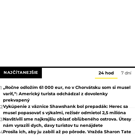
NAJČÍTANEJŠIE
24 hod
7 dní
„Ročne odložím 61 000 eur, no v Chorvátsku som si musel
1
variť,“: Americký turista odchádzal z dovolenky
prekvapený
Vykúpenie z väznice Shawshank bol prepadák: Herec sa
2
musel popasovať s výkalmi, režisér odmietol 2,5 milióna
Navštívili sme najkrajšiu oblasť obľúbeného ostrova. Útesy
3
nám vyrazili dych, davy turistov tu nenájdete
Prosila ich, aby ju zabili až po pôrode. Vražda Sharon Tate
4