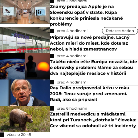
pred 2 hodinami
Známy predajca Apple je na
Slovensku opäť v strate. Kúpa
konkurencie priniesla nečakané
problémy
pred 4 hodinami
Reťazec Action
Pripravujú sa nové predajne. Lacný
Action mieri do miest, kde doteraz
nebol, a hľadá zamestnancov
pred 4 hodinami
Takéto niečo ešte Európa nezažila, ide
o obrovský problém: Máme za sebou
dva najteplejšie mesiace v histórii
pred 4 hodinami
Ray Dalio predpovedal krízu v roku
2008: Teraz varuje pred zmenami.
Radí, ako sa pripraviť
pred 6 hodinami
Zastrelili medvedicu s mláďatami,
ktorá pri Turanoch „dotrhala“ človeka:
Cez víkend sa odohrali až tri incidenty
včera o 20:49