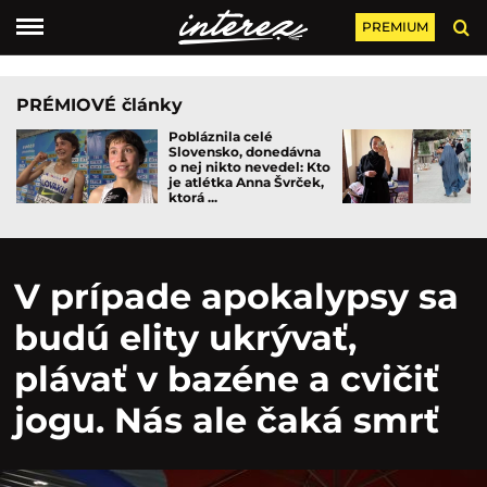
PREMIUM
PRÉMIOVÉ články
Pobláznila celé
Slovensko, donedávna
o nej nikto nevedel: Kto
je atlétka Anna Švrček,
ktorá ...
V prípade apokalypsy sa
budú elity ukrývať,
plávať v bazéne a cvičiť
jogu. Nás ale čaká smrť