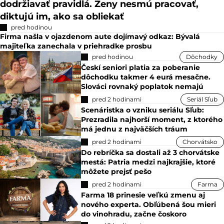
dodržiavať pravidlá. Ženy nesmú pracovať,
diktujú im, ako sa obliekať
pred hodinou
Firma našla v ojazdenom aute dojímavý odkaz: Bývalá
majiteľka zanechala v priehradke prosbu
pred hodinou
Dôchodky
Českí seniori platia za poberanie
dôchodku takmer 4 eurá mesačne.
Slováci rovnaký poplatok nemajú
pred 2 hodinami
Seriál Sľub
Scenáristka o vzniku seriálu Sľub:
Prezradila najhorší moment, z ktorého
má jednu z najväčších tráum
pred 2 hodinami
Chorvátsko
Do rebríčka sa dostali až 3 chorvátske
mestá: Patria medzi najkrajšie, ktoré
môžete prejsť pešo
pred 2 hodinami
Farma
Farma 18 prinesie veľkú zmenu aj
nového experta. Obľúbená šou mieri
do vinohradu, začne čoskoro