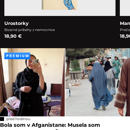
Urostorky
Man
Bizarné príbehy z nemocnice
Prečo
18,90 €
18,9
pred hodinou
Bola som v Afganistane: Musela som