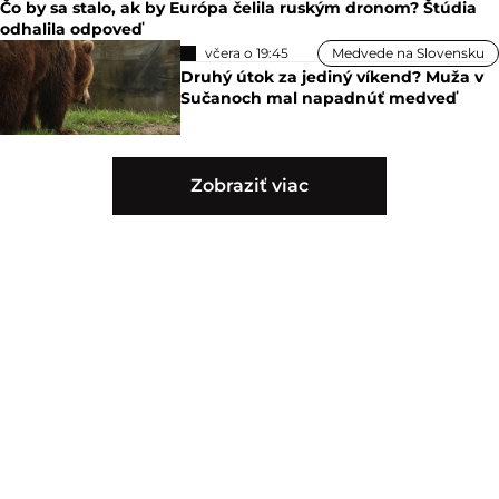
Čo by sa stalo, ak by Európa čelila ruským dronom? Štúdia
odhalila odpoveď
včera o 19:45
Medvede na Slovensku
Druhý útok za jediný víkend? Muža v
Sučanoch mal napadnúť medveď
Zobraziť viac