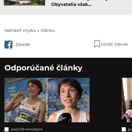
Obyvatelia však…
Nahlásiť chybu v článku
Uložiť článok
Zdieľať
Odporúčané články
pred 59 minútami
p