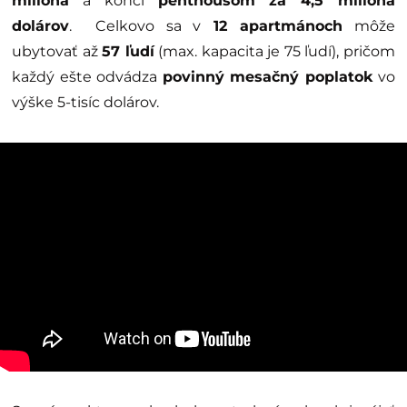
milióna
a končí
penthousom za 4,5 milióna
dolárov
. Celkovo sa v
12 apartmánoch
môže
ubytovať až
57 ľudí
(max. kapacita je 75 ľudí), pričom
každý ešte odvádza
povinný mesačný poplatok
vo
výške 5-tisíc dolárov.