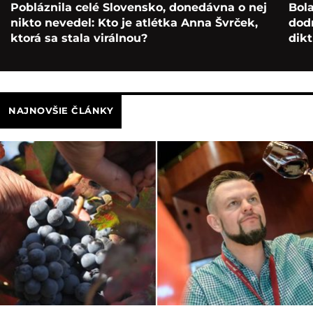
Pobláznila celé Slovensko, donedávna o nej
Bol
nikto nevedel: Kto je atlétka Anna Švrček,
dod
ktorá sa stala virálnou?
dikt
NAJNOVŠIE ČLÁNKY