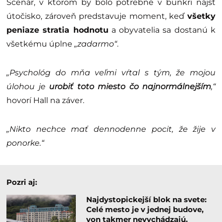
Scenár, v ktorom by bolo potrebné v bunkri nájsť
útočisko, zároveň predstavuje moment, keď
všetky
peniaze stratia hodnotu
a obyvatelia sa dostanú k
všetkému úplne
„zadarmo“
.
„Psychológ do mňa veľmi vŕtal s tým, že mojou
úlohou je
urobiť toto miesto čo najnormálnejším
,“
hovorí Hall na záver.
„Nikto nechce mať dennodenne pocit, že žije v
ponorke.“
Pozri aj:
Najdystopickejší blok na svete:
Celé mesto je v jednej budove,
von takmer nevychádzajú.