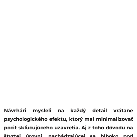
Návrhári mysleli na každý detail vrátane
psychologického efektu, ktorý mal minimalizovať
pocit skľučujúceho uzavretia. Aj z toho dôvodu na
štvrtej úrovni, nachádzajúcej sa hlboko pod