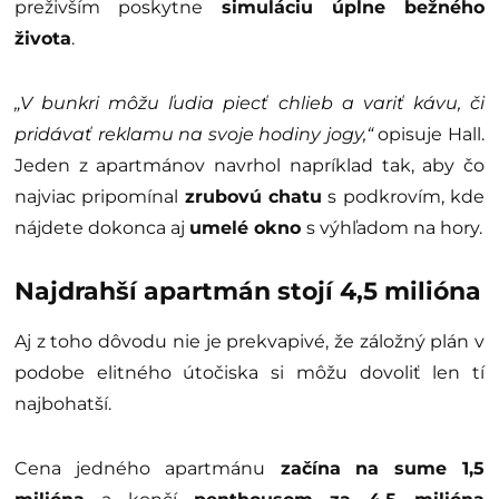
preživším poskytne
simuláciu úplne bežného
života
.
„V bunkri môžu ľudia piecť chlieb a variť kávu, či
pridávať reklamu na svoje hodiny jogy,“
opisuje Hall.
Jeden z apartmánov navrhol napríklad tak, aby čo
najviac pripomínal
zrubovú chatu
s podkrovím, kde
nájdete dokonca aj
umelé okno
s výhľadom na hory.
Najdrahší apartmán stojí 4,5 milióna
Aj z toho dôvodu nie je prekvapivé, že záložný plán v
podobe elitného útočiska si môžu dovoliť len tí
najbohatší.
Cena jedného apartmánu
začína na sume 1,5