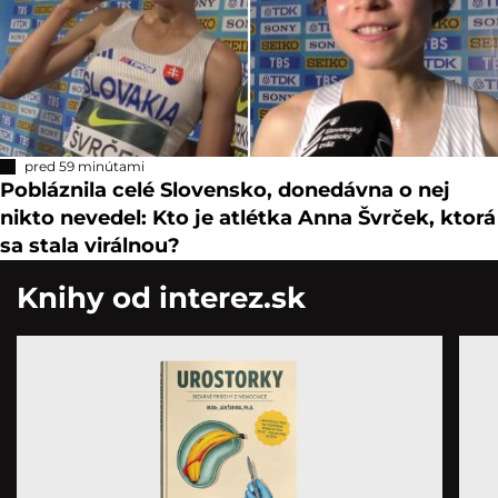
pred 59 minútami
Pobláznila celé Slovensko, donedávna o nej
nikto nevedel: Kto je atlétka Anna Švrček, ktorá
sa stala virálnou?
Knihy od interez.sk