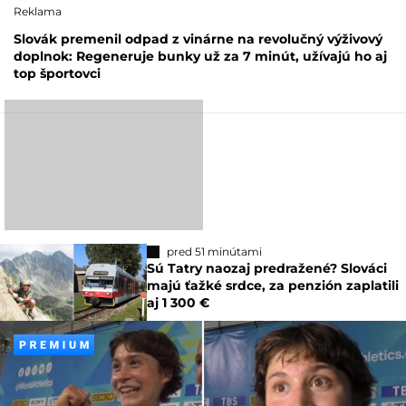
Reklama
Slovák premenil odpad z vinárne na revolučný výživový
doplnok: Regeneruje bunky už za 7 minút, užívajú ho aj
top športovci
pred 51 minútami
Sú Tatry naozaj predražené? Slováci
majú ťažké srdce, za penzión zaplatili
aj 1 300 €