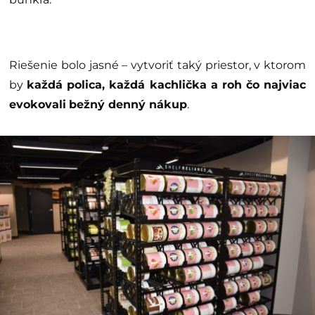
Riešenie bolo jasné – vytvoriť taký priestor, v ktorom
by
každá polica, každá kachlička a roh čo najviac
evokovali
bežný denný nákup
.