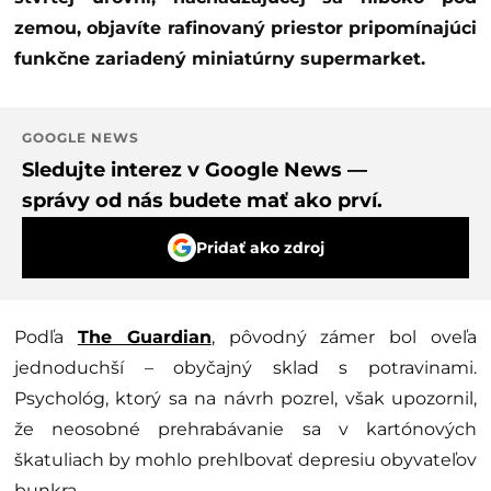
zemou, objavíte rafinovaný priestor pripomínajúci
funkčne zariadený miniatúrny supermarket.
GOOGLE NEWS
Sledujte interez v Google News —
správy od nás budete mať ako prví.
Pridať ako zdroj
Podľa
The Guardian
, pôvodný zámer bol oveľa
jednoduchší – obyčajný sklad s potravinami.
Psychológ, ktorý sa na návrh pozrel, však upozornil,
že neosobné prehrabávanie sa v kartónových
škatuliach by mohlo prehlbovať depresiu obyvateľov
bunkra.