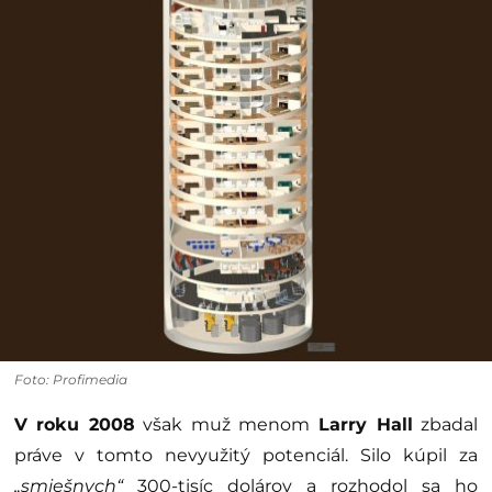
Foto: Profimedia
V roku 2008
však muž menom
Larry Hall
zbadal
práve v tomto nevyužitý potenciál. Silo kúpil za
„smiešnych“
300-tisíc dolárov a rozhodol sa ho