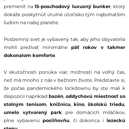
premeniť na
15-poschodový luxusný bunker
, ktorý
dokáže poskytnúť útulné útočisko tým najbohatším
ľuďom na našej planéte.
Podzemný svet je vybavený tak, aby jeho obyvatelia
mohli prežívať minimálne
päť rokov v takmer
dokonalom komforte
.
V skutočnosti ponúka viac možností na voľný čas,
než má mnoho z nás v bežnom živote. Predstavte si,
že počas pandemického lockdownu by ste mali k
dispozícii napríklad
bazén
,
oddychovú miestnosť so
stolným tenisom
,
knižnicu
,
kino
,
školskú triedu
,
umelo vytvorený park
pre domácich miláčikov,
plne vybavenú
posilňovňu
, či dokonca i
lezeckú
stenu
.