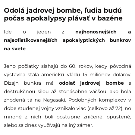
Odolá jadrovej bombe, ľudia budú
počas apokalypsy plávať v bazéne
Ide o jeden z
najhonosnejších a
najsofistikovanejších apokalyptických bunkrov
na svete
.
Jeho počiatky siahajú do 60. rokov, kedy pôvodná
výstavba stála americkú vládu 15 miliónov dolárov.
Dizajn bunkra má
odolať jadrovej bombe
s
deštrukčnou silou až stonásobne väčšou, ako bola
zhodená tá na Nagasaki. Podobných komplexov v
dobe studenej vojny vznikalo viac (celkovo až 72), no
mnohé z nich boli postupne zničené, opustené,
alebo sa dnes využívajú na iný zámer.