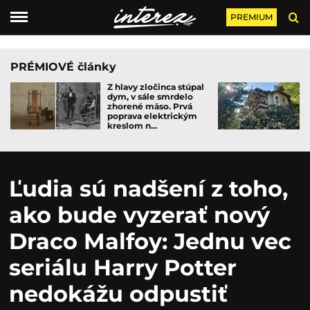
PREMIUM
PRÉMIOVÉ články
Z hlavy zločinca stúpal
dym, v sále smrdelo
zhorené mäso. Prvá
poprava elektrickým
kreslom n...
Ľudia sú nadšení z toho,
ako bude vyzerať nový
Draco Malfoy: Jednu vec
seriálu Harry Potter
nedokážu odpustiť