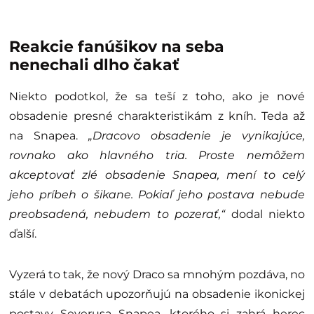
Reakcie fanúšikov na seba
nenechali dlho čakať
Niekto podotkol, že sa teší z toho, ako je nové
obsadenie presné charakteristikám z kníh. Teda až
na Snapea.
„Dracovo obsadenie je vynikajúce,
rovnako ako hlavného tria. Proste nemôžem
akceptovať zlé obsadenie Snapea, mení to celý
jeho príbeh o šikane. Pokiaľ jeho postava nebude
preobsadená, nebudem to pozerať,“
dodal niekto
ďalší.
Vyzerá to tak, že nový Draco sa mnohým pozdáva, no
stále v debatách upozorňujú na obsadenie ikonickej
postavy Severusa Snapea, ktorého si zahrá herec