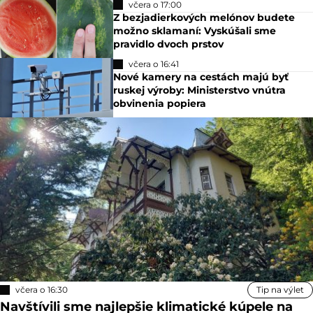
včera o 17:00
Z bezjadierkových melónov budete
možno sklamaní: Vyskúšali sme
pravidlo dvoch prstov
včera o 16:41
Nové kamery na cestách majú byť
ruskej výroby: Ministerstvo vnútra
obvinenia popiera
včera o 16:30
Tip na výlet
Navštívili sme najlepšie klimatické kúpele na