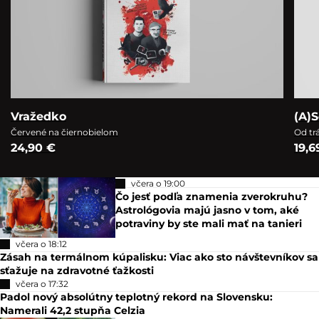
Vražedko
(A)S
Červené na čiernobielom
Od tr
24,90 €
19,6
včera o 19:00
Čo jesť podľa znamenia zverokruhu?
Astrológovia majú jasno v tom, aké
potraviny by ste mali mať na tanieri
včera o 18:12
Zásah na termálnom kúpalisku: Viac ako sto návštevníkov sa
sťažuje na zdravotné ťažkosti
včera o 17:32
Padol nový absolútny teplotný rekord na Slovensku:
Namerali 42,2 stupňa Celzia