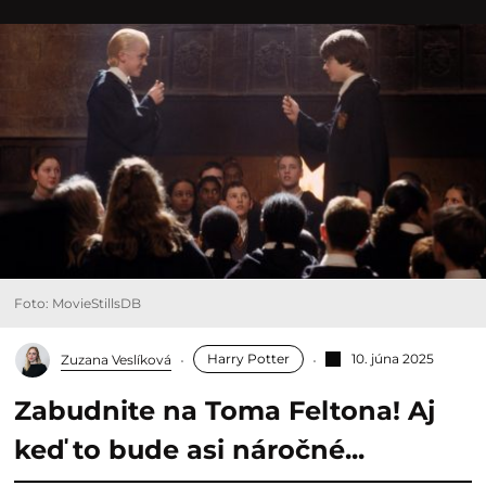
Foto: MovieStillsDB
Harry Potter
10. júna 2025
Zuzana Veslíková
Zabudnite na Toma Feltona! Aj
keď to bude asi náročné...