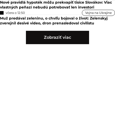
Nové pravidlá hypoték môžu prekvapiť tisíce Slovákov: Viac
vlastných peňazí nebudú potrebovať len investori
včera o 12:50
Vojna na Ukrajine
Muž predával zeleninu, o chvíľu bojoval o život: Zelenskyj
zverejnil desivé video, dron prenasledoval civilistu
Zobraziť viac