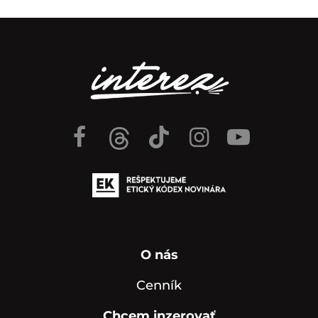
O nás
Cenník
Chcem inzerovať