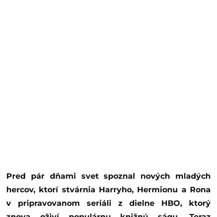
Pred pár dňami svet spoznal nových mladých
hercov, ktorí stvárnia Harryho, Hermionu a Rona
v pripravovanom seriáli z dielne HBO, ktorý
znova oživí populárnu knižnú ságu. Teraz