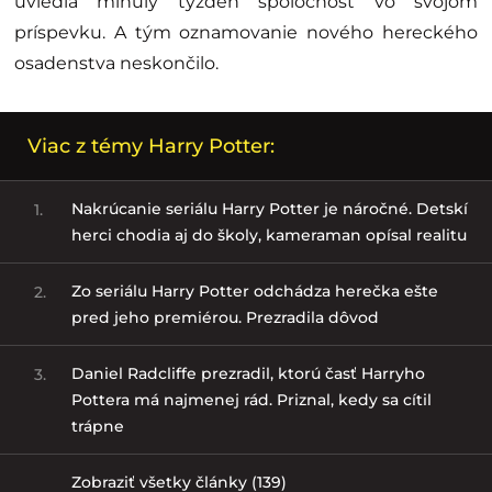
uviedla minulý týždeň spoločnosť vo svojom
príspevku. A tým oznamovanie nového hereckého
osadenstva neskončilo.
Viac z témy Harry Potter:
Nakrúcanie seriálu Harry Potter je náročné. Detskí
1.
herci chodia aj do školy, kameraman opísal realitu
Zo seriálu Harry Potter odchádza herečka ešte
2.
pred jeho premiérou. Prezradila dôvod
Daniel Radcliffe prezradil, ktorú časť Harryho
3.
Pottera má najmenej rád. Priznal, kedy sa cítil
trápne
Zobraziť všetky články (139)