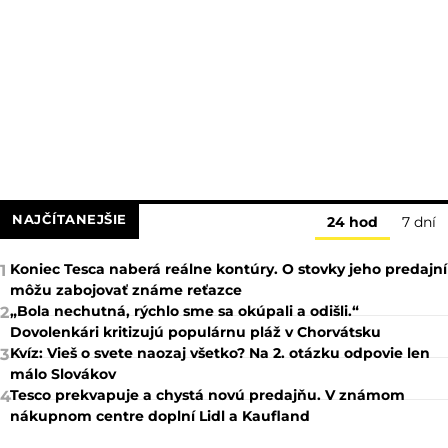
NAJČÍTANEJŠIE
24 hod
7 dní
Koniec Tesca naberá reálne kontúry. O stovky jeho predajní
1
môžu zabojovať známe reťazce
„Bola nechutná, rýchlo sme sa okúpali a odišli.“
2
Dovolenkári kritizujú populárnu pláž v Chorvátsku
Kvíz: Vieš o svete naozaj všetko? Na 2. otázku odpovie len
3
málo Slovákov
Tesco prekvapuje a chystá novú predajňu. V známom
4
nákupnom centre doplní Lidl a Kaufland