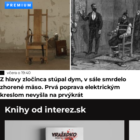
včera o 19:40
Z hlavy zločinca stúpal dym, v sále smrdelo
zhorené mäso. Prvá poprava elektrickým
kreslom nevyšla na prvýkrát
Knihy od interez.sk