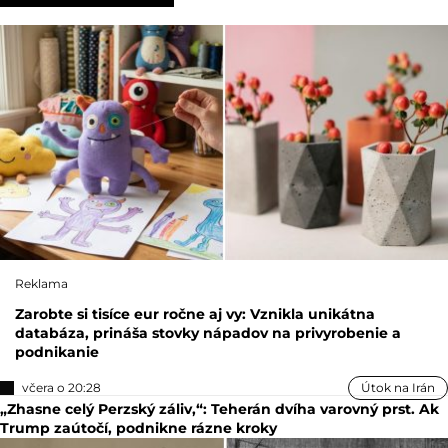
Reklama
Zarobte si tisíce eur ročne aj vy: Vznikla unikátna
databáza, prináša stovky nápadov na privyrobenie a
podnikanie
včera o 20:28
Útok na Irán
„Zhasne celý Perzský záliv,“: Teherán dvíha varovný prst. Ak
Trump zaútočí, podnikne rázne kroky