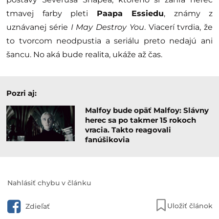
tmavej farby pleti
Paapa Essiedu
, známy z
uznávanej série
I May Destroy You
. Viacerí tvrdia, že
to tvorcom neodpustia a seriálu preto nedajú ani
šancu. No aká bude realita, ukáže až čas.
Pozri aj:
Malfoy bude opäť Malfoy: Slávny
herec sa po takmer 15 rokoch
vracia. Takto reagovali
fanúšikovia
Nahlásiť chybu v článku
Uložiť článok
Zdieľať