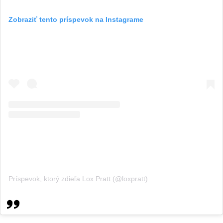
Zobraziť tento príspevok na Instagrame
Príspevok, ktorý zdieľa Lox Pratt (@loxpratt)