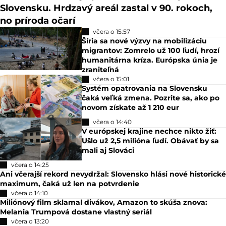
Slovensku. Hrdzavý areál zastal v 90. rokoch,
no príroda očarí
včera o 15:57
Šíria sa nové výzvy na mobilizáciu
migrantov: Zomrelo už 100 ľudí, hrozí
humanitárna kríza. Európska únia je
zraniteľná
včera o 15:01
Systém opatrovania na Slovensku
čaká veľká zmena. Pozrite sa, ako po
novom získate až 1 210 eur
včera o 14:40
V európskej krajine nechce nikto žiť:
Ušlo už 2,5 milióna ľudí. Obávať by sa
mali aj Slováci
včera o 14:25
Ani včerajší rekord nevydržal: Slovensko hlási nové historické
maximum, čaká už len na potvrdenie
včera o 14:10
Miliónový film sklamal divákov, Amazon to skúša znova:
Melania Trumpová dostane vlastný seriál
včera o 13:20