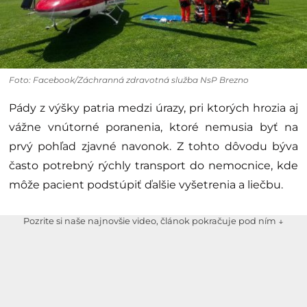
Foto: Facebook/Záchranná zdravotná služba NsP Brezno
Pády z výšky patria medzi úrazy, pri ktorých hrozia aj
vážne vnútorné poranenia, ktoré nemusia byť na
prvý pohľad zjavné navonok. Z tohto dôvodu býva
často potrebný rýchly transport do nemocnice, kde
môže pacient podstúpiť ďalšie vyšetrenia a liečbu.
Pozrite si naše najnovšie video, článok pokračuje pod ním ↓