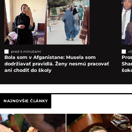
pred 4 minútami
vč
Bola som v Afganistane: Musela som
Pros
dodržiavať pravidlá. Ženy nesmú pracovať
Sha
ani chodiť do školy
šok
NAJNOVŠIE ČLÁNKY