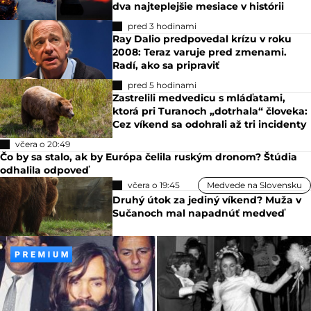
dva najteplejšie mesiace v histórii
pred 3 hodinami
Ray Dalio predpovedal krízu v roku
2008: Teraz varuje pred zmenami.
Radí, ako sa pripraviť
pred 5 hodinami
Zastrelili medvedicu s mláďatami,
ktorá pri Turanoch „dotrhala“ človeka:
Cez víkend sa odohrali až tri incidenty
včera o 20:49
Čo by sa stalo, ak by Európa čelila ruským dronom? Štúdia
odhalila odpoveď
včera o 19:45
Medvede na Slovensku
Druhý útok za jediný víkend? Muža v
Sučanoch mal napadnúť medveď