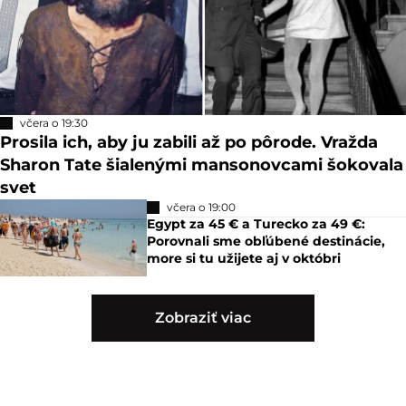
včera o 19:30
Prosila ich, aby ju zabili až po pôrode. Vražda
Sharon Tate šialenými mansonovcami šokovala
svet
včera o 19:00
Egypt za 45 € a Turecko za 49 €:
Porovnali sme obľúbené destinácie,
more si tu užijete aj v októbri
Zobraziť viac