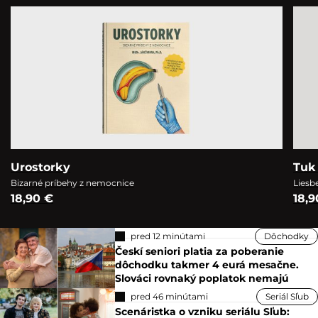
Urostorky
Tuk 
Bizarné príbehy z nemocnice
Liesb
18,90 €
18,9
pred 12 minútami
Dôchodky
Českí seniori platia za poberanie
dôchodku takmer 4 eurá mesačne.
Slováci rovnaký poplatok nemajú
pred 46 minútami
Seriál Sľub
Scenáristka o vzniku seriálu Sľub: