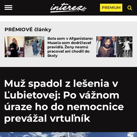
PREMIUM
PRÉMIOVÉ články
Bola som v Afganistane:
Musela som dodržiavať
pravidlá. Ženy nesmú
pracovať ani chodiť do
školy
Muž spadol z lešenia v
Ľubietovej: Po vážnom
úraze ho do nemocnice
prevážal vrtuľník