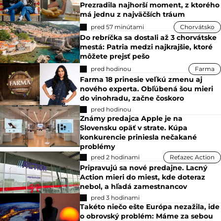
Prezradila najhorší moment, z ktorého
má jednu z najväčších tráum
pred 57 minútami
Chorvátsko
Do rebríčka sa dostali až 3 chorvátske
mestá: Patria medzi najkrajšie, ktoré
môžete prejsť pešo
pred hodinou
Farma
Farma 18 prinesie veľkú zmenu aj
nového experta. Obľúbená šou mieri
do vinohradu, začne čoskoro
pred hodinou
Známy predajca Apple je na
Slovensku opäť v strate. Kúpa
konkurencie priniesla nečakané
problémy
pred 2 hodinami
Reťazec Action
Pripravujú sa nové predajne. Lacný
Action mieri do miest, kde doteraz
nebol, a hľadá zamestnancov
pred 3 hodinami
Takéto niečo ešte Európa nezažila, ide
o obrovský problém: Máme za sebou