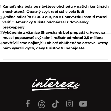
Kanaďanka bola po návšteve obchodu v našich končinách
1
znechutená: Otrasný zvyk robí stále veľa ľudí
„Ročne odložím 61 000 eur, no v Chorvátsku som si musel
2
variť,“: Americký turista odchádzal z dovolenky
prekvapený
Vykúpenie z väznice Shawshank bol prepadák: Herec sa
3
musel popasovať s výkalmi, režisér odmietol 2,5 milióna
Navštívili sme najkrajšiu oblasť obľúbeného ostrova. Útesy
4
nám vyrazili dych, davy turistov tu nenájdete