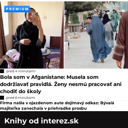
pred 4 minútami
Bola som v Afganistane: Musela som
dodržiavať pravidlá. Ženy nesmú pracovať ani
chodiť do školy
pred 6 minútami
Firma našla v ojazdenom aute dojímavý odkaz: Bývalá
majiteľka zanechala v priehradke prosbu
Knihy od interez.sk