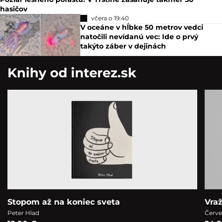
hasičov
včera o 19:40
V oceáne v hĺbke 50 metrov vedci
natočili nevídanú vec: Ide o prvý
takýto záber v dejinách
Knihy od interez.sk
Stopom až na koniec sveta
Vra
Peter Hlad
Červe