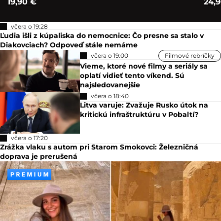
19,90 €
24,
včera o 19:28
Ľudia išli z kúpaliska do nemocnice: Čo presne sa stalo v
Diakovciach? Odpoveď stále nemáme
včera o 19:00
Filmové rebríčky
Vieme, ktoré nové filmy a seriály sa
oplatí vidieť tento víkend. Sú
najsledovanejšie
včera o 18:40
Litva varuje: Zvažuje Rusko útok na
kritickú infraštruktúru v Pobaltí?
včera o 17:20
Zrážka vlaku s autom pri Starom Smokovci: Železničná
doprava je prerušená