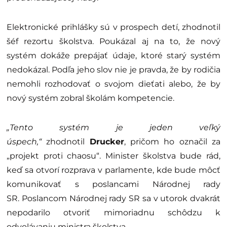
Elektronické prihlášky sú v prospech detí, zhodnotil
šéf rezortu školstva. Poukázal aj na to, že nový
systém dokáže prepájať údaje, ktoré starý systém
nedokázal. Podľa jeho slov nie je pravda, že by rodičia
nemohli rozhodovať o svojom dieťati alebo, že by
nový systém zobral školám kompetencie.
„Tento systém je jeden veľký
úspech,“
zhodnotil
Drucker
, pričom ho označil za
„projekt proti chaosu“. Minister školstva bude rád,
keď sa otvorí rozprava v parlamente, kde bude môcť
komunikovať s poslancami Národnej rady
SR. Poslancom Národnej rady SR sa v utorok dvakrát
nepodarilo otvoriť mimoriadnu schôdzu k
odvolávaniu ministra školstva.