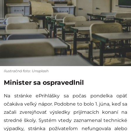
Ilustračná foto: Unsplash
Minister sa ospravedlnil
Na stránke ePrihlášky sa počas pondelka opäť
očakáva veľký nápor. Podobne to bolo 1. júna, keď sa
začali zverejňovať výsledky prijímacích konaní na
stredné školy. Systém vtedy zaznamenal technické
výpadky, stránka požívateľom nefungovala alebo