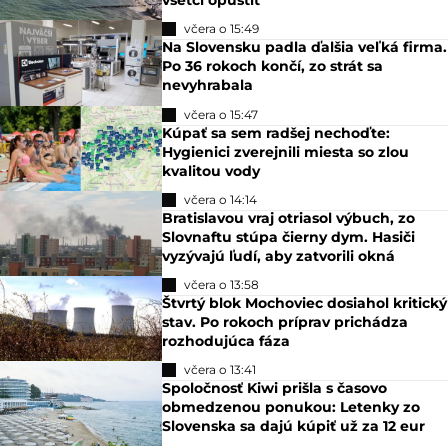
všetci opustiť
včera o 15:49
Na Slovensku padla ďalšia veľká firma.
Po 36 rokoch končí, zo strát sa
nevyhrabala
včera o 15:47
Kúpať sa sem radšej nechoďte:
Hygienici zverejnili miesta so zlou
kvalitou vody
včera o 14:14
Bratislavou vraj otriasol výbuch, zo
Slovnaftu stúpa čierny dym. Hasiči
vyzývajú ľudí, aby zatvorili okná
včera o 13:58
Štvrtý blok Mochoviec dosiahol kritický
stav. Po rokoch príprav prichádza
rozhodujúca fáza
včera o 13:41
Spoločnosť Kiwi prišla s časovo
obmedzenou ponukou: Letenky zo
Slovenska sa dajú kúpiť už za 12 eur