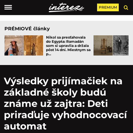
PREMIUM
PRÉMIOVÉ články
Nikol sa presťahovala
do Egypta: Ramadán
som si upravila a držala
pôst 14 dní. Miestnym sa
p...
Výsledky prijímačiek na
základné školy budú
známe už zajtra: Deti
priraďuje vyhodnocovací
automat