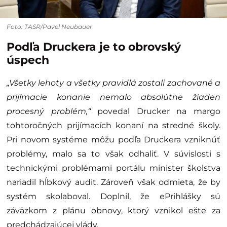
Foto: TASR/Pavel Neubauer
Podľa Druckera je to obrovský
úspech
„Všetky lehoty a všetky pravidlá zostali zachované a
prijímacie konanie nemalo absolútne žiaden
procesný problém,“
povedal Drucker na margo
tohtoročných prijímacích konaní na stredné školy.
Pri novom systéme môžu podľa Druckera vzniknúť
problémy, malo sa to však odhaliť. V súvislosti s
technickými problémami portálu minister školstva
nariadil hĺbkový audit. Zároveň však odmieta, že by
systém skolaboval. Doplnil, že ePrihlášky sú
záväzkom z plánu obnovy, ktorý vznikol ešte za
predchádzajúcej vlády.