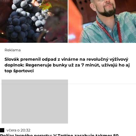
Reklama
Slovák premenil odpad z vinárne na revolučný výživový
doplnok: Regeneruje bunky už za 7 minút, užívajú ho aj
top športovci
včera o 20:32
Požiar lesného porastu: V Trstíne zasahuje takmer 50