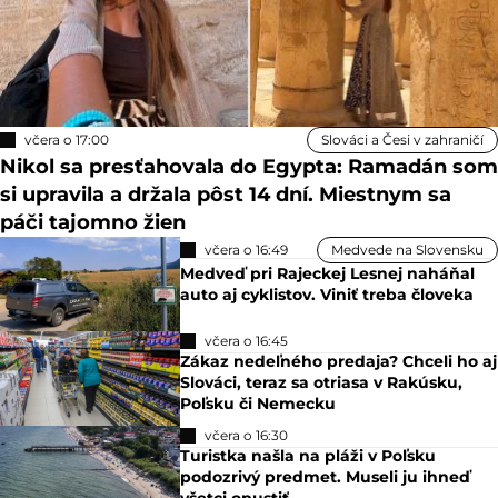
včera o 17:00
Slováci a Česi v zahraničí
Nikol sa presťahovala do Egypta: Ramadán som
si upravila a držala pôst 14 dní. Miestnym sa
páči tajomno žien
včera o 16:49
Medvede na Slovensku
Medveď pri Rajeckej Lesnej naháňal
auto aj cyklistov. Viniť treba človeka
včera o 16:45
Zákaz nedeľného predaja? Chceli ho aj
Slováci, teraz sa otriasa v Rakúsku,
Poľsku či Nemecku
včera o 16:30
Turistka našla na pláži v Poľsku
podozrivý predmet. Museli ju ihneď