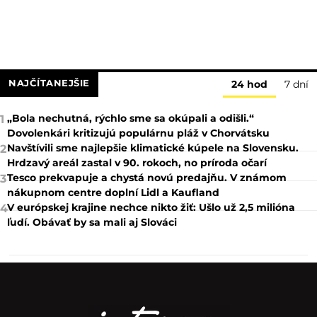
NAJČÍTANEJŠIE
24 hod
7 dní
„Bola nechutná, rýchlo sme sa okúpali a odišli.“
1
Dovolenkári kritizujú populárnu pláž v Chorvátsku
Navštívili sme najlepšie klimatické kúpele na Slovensku.
2
Hrdzavý areál zastal v 90. rokoch, no príroda očarí
Tesco prekvapuje a chystá novú predajňu. V známom
3
nákupnom centre doplní Lidl a Kaufland
V európskej krajine nechce nikto žiť: Ušlo už 2,5 milióna
4
ľudí. Obávať by sa mali aj Slováci