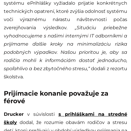
systému ePrihlášky vyžiadalo prijatie konkrétnych
technických opatrení, ktoré zvýšia odolnosť systému
voči výraznému nárastu návštevnosti počas
zverejňovania výsledkov.
„Situáciu priebežne
vyhodnocujeme s našimi internými IT odborníkmi a
prijímame ďalšie kroky na minimalizáciu rizika
podobných výpadkov. Našou prioritou je, aby sa
rodičia mohli k informáciám dostať jednoducho,
spoľahlivo a bez zbytočného stresu,“
dodali z rezortu
školstva.
Prijímacie konanie považuje za
férové
Drucker
v súvislosti
s prihláškami na stredné
školy
dodal, že rozumie obavám rodičov a stresu
detí, ktorý prežívajú v období výsledkov prijímania na