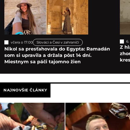
6.
včera o 17:00
Slováci a Česi v zahraničí
Z hl
Nikol sa presťahovala do Egypta: Ramadán
zho
som si upravila a držala pôst 14 dní.
kre
Miestnym sa páči tajomno žien
NAJNOVŠIE ČLÁNKY