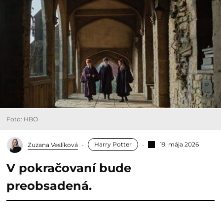
Foto: HBO
Harry Potter
19. mája 2026
Zuzana Veslíková
V pokračovaní bude
preobsadená.