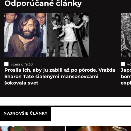
Odporúčané články
včera o 19:30
vč
Prosila ich, aby ju zabili až po pôrode. Vražda
Japo
Sharon Tate šialenými mansonovcami
bomb
šokovala svet
exp
NAJNOVŠIE ČLÁNKY