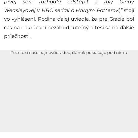
prvej sérii rozhodla odstúpiť z roly Ginny
Weasleyovej v HBO seriáli o Harrym Potterovi,“
stojí
vo vyhlásení. Rodina ďalej uviedla, že pre Gracie bol
čas na nakrúcaní nezabudnuteľný a teší sa na ďalšie
príležitosti.
Pozrite si naše najnovšie video, článok pokračuje pod ním ↓