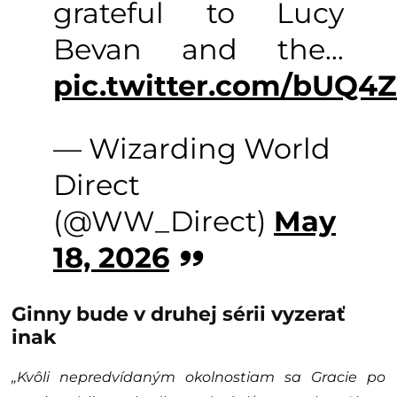
grateful to Lucy
Bevan and the…
pic.twitter.com/bUQ4
— Wizarding World
Direct
(@WW_Direct)
May
18, 2026
Ginny bude v druhej sérii vyzerať
inak
„Kvôli nepredvídaným okolnostiam sa Gracie po