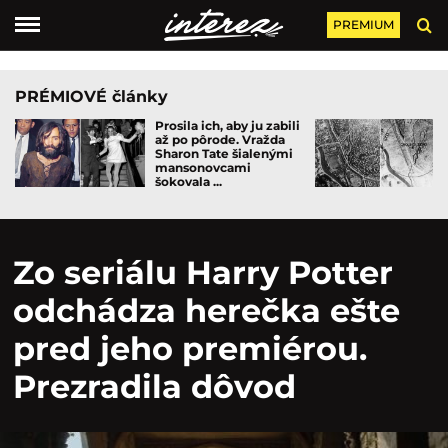
PREMIUM
PRÉMIOVÉ články
Prosila ich, aby ju zabili
až po pôrode. Vražda
Sharon Tate šialenými
mansonovcami
šokovala ...
Zo seriálu Harry Potter
odchádza herečka ešte
pred jeho premiérou.
Prezradila dôvod