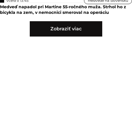
včera o 13:45
Medvede na Slovensku
Medveď napadol pri Martine 55-ročného muža. Strhol ho z
bicykla na zem, v nemocnici smeroval na operáciu
Zobraziť viac