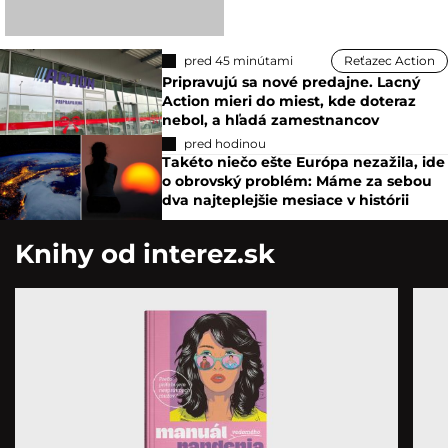
pred 45 minútami
Reťazec Action
Pripravujú sa nové predajne. Lacný
Action mieri do miest, kde doteraz
nebol, a hľadá zamestnancov
pred hodinou
Takéto niečo ešte Európa nezažila, ide
o obrovský problém: Máme za sebou
dva najteplejšie mesiace v histórii
Knihy od interez.sk