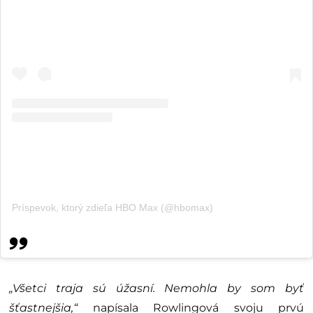
Príspevok, ktorý zdieľa HBO Max (@hbomax)
„Všetci traja sú úžasní. Nemohla by som byť
šťastnejšia,“
napísala Rowlingová svoju prvú