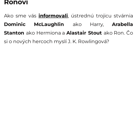
Ronovi
Ako sme vás
informovali
, ústrednú trojicu stvárnia
Dominic McLaughlin
ako Harry,
Arabella
Stanton
ako Hermiona a
Alastair Stout
ako Ron. Čo
si o nových hercoch myslí J. K. Rowlingová?