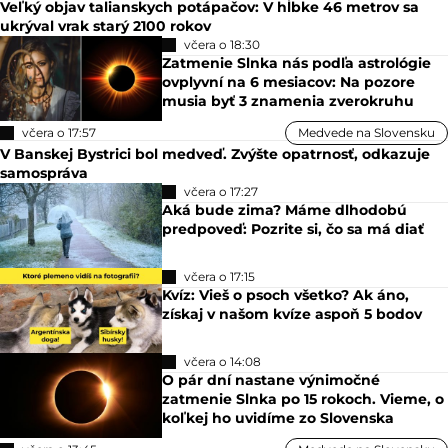
Veľký objav talianskych potápačov: V hĺbke 46 metrov sa
ukrýval vrak starý 2100 rokov
včera o 18:30
Zatmenie Slnka nás podľa astrológie
ovplyvní na 6 mesiacov: Na pozore
musia byť 3 znamenia zverokruhu
včera o 17:57
Medvede na Slovensku
V Banskej Bystrici bol medveď. Zvýšte opatrnosť, odkazuje
samospráva
včera o 17:27
Aká bude zima? Máme dlhodobú
predpoveď: Pozrite si, čo sa má diať
včera o 17:15
Kvíz: Vieš o psoch všetko? Ak áno,
získaj v našom kvíze aspoň 5 bodov
včera o 14:08
O pár dní nastane výnimočné
zatmenie Slnka po 15 rokoch. Vieme, o
koľkej ho uvidíme zo Slovenska