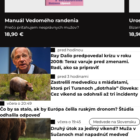
Manuál Vedomého randenia
Uro
Prečo priťahujem nesprávnych mužov?
Bizar
18,90 €
18,9
pred hodinou
Ray Dalio predpovedal krízu v roku
2008: Teraz varuje pred zmenami.
Radí, ako sa pripraviť
pred 3 hodinami
Zastrelili medvedicu s mláďatami,
ktorá pri Turanoch „dotrhala“ človeka:
Cez víkend sa odohrali až tri incidenty
včera o 20:49
Čo by sa stalo, ak by Európa čelila ruským dronom? Štúdia
odhalila odpoveď
včera o 19:45
Medvede na Slovensku
Druhý útok za jediný víkend? Muža v
Sučanoch mal napadnúť medveď