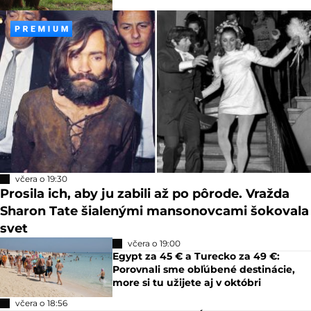
včera o 19:30
Prosila ich, aby ju zabili až po pôrode. Vražda
Sharon Tate šialenými mansonovcami šokovala
svet
včera o 19:00
Egypt za 45 € a Turecko za 49 €:
Porovnali sme obľúbené destinácie,
more si tu užijete aj v októbri
včera o 18:56