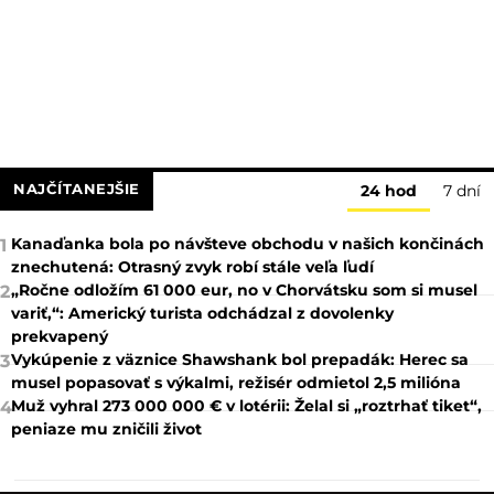
NAJČÍTANEJŠIE
24 hod
7 dní
Kanaďanka bola po návšteve obchodu v našich končinách
1
znechutená: Otrasný zvyk robí stále veľa ľudí
„Ročne odložím 61 000 eur, no v Chorvátsku som si musel
2
variť,“: Americký turista odchádzal z dovolenky
prekvapený
Vykúpenie z väznice Shawshank bol prepadák: Herec sa
3
musel popasovať s výkalmi, režisér odmietol 2,5 milióna
Muž vyhral 273 000 000 € v lotérii: Želal si „roztrhať tiket“,
4
peniaze mu zničili život