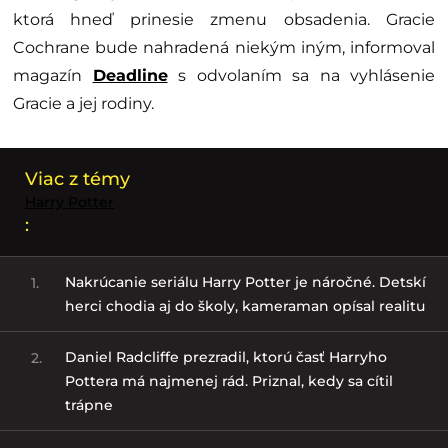
ktorá hneď prinesie zmenu obsadenia. Gracie
Cochrane bude nahradená niekým iným, informoval
magazín
Deadline
s odvolaním sa na vyhlásenie
Gracie a jej rodiny.
Viac z témy
Harry Potter
:
Nakrúcanie seriálu Harry Potter je náročné. Detskí
1.
herci chodia aj do školy, kameraman opísal realitu
Daniel Radcliffe prezradil, ktorú časť Harryho
2.
Pottera má najmenej rád. Priznal, kedy sa cítil
trápne