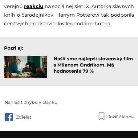
verejnú
reakciu
na sociálnej sieti X. Autorka slávnych
kníh o čarodejníkovi Harrym Potterovi tak podporila
čerstvých predstaviteľov legendárneho tria.
Pozri aj:
Našli sme najlepší slovenský film
s Milanom Ondríkom. Má
hodnotenie 79 %
Nahlásiť chybu v článku
Uložiť článok
Zdieľať