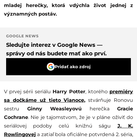
mladej herečky, ktorá vdýchla život jednej z
významných postáv.
GOOGLE NEWS
Sledujte interez v Google News —
správy od nás budete mať ako prví.
Pridať ako zdroj
V prvej sérii seriálu
Harry Potter
, ktorého
premiéry
sa dočkáme už tieto Vianoce,
stvárňuje Ronovu
sestru
Ginny Weasleyovú
herečka
Gracie
Cochrane
. Nie je tajomstvom, že je v pláne oživiť do
seriálovej podoby celú knižnú ságu
J. K.
Rowlingovej
a zatiaľ bola oficiálne potvrdená 2. séria,