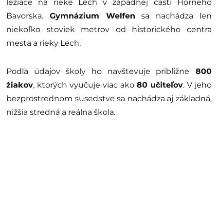
ležiace na rieke Lech v západnej časti Horného
Bavorska.
Gymnázium Welfen
sa nachádza len
niekoľko stoviek metrov od historického centra
mesta a rieky Lech.
Podľa údajov školy ho navštevuje približne
800
žiakov
, ktorých vyučuje viac ako
80 učiteľov
. V jeho
bezprostrednom susedstve sa nachádza aj základná,
nižšia stredná a reálna škola.