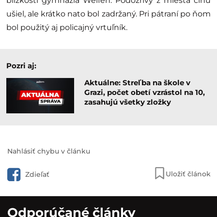
blízkosti gymnázia Welfen. Podozrivý z miesta činu
ušiel, ale krátko nato bol zadržaný. Pri pátraní po ňom
bol použitý aj policajný vrtuľník.
Pozri aj:
Aktuálne: Streľba na škole v
Grazi, počet obetí vzrástol na 10,
zasahujú všetky zložky
Nahlásiť chybu v článku
Uložiť článok
Zdieľať
Odporúčané články