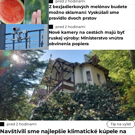
pred 2 hodinami
Z bezjadierkových melónov budete
možno sklamaní: Vyskúšali sme
pravidlo dvoch prstov
pred 2 hodinami
Nové kamery na cestách majú byť
ruskej výroby: Ministerstvo vnútra
obvinenia popiera
pred 2 hodinami
Tip na výlet
Navštívili sme najlepšie klimatické kúpele na