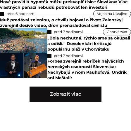
Nové pravidlá hypoték môžu prekvapiť tisíce Slovákov: Viac
vlastných peňazí nebudú potrebovať len investori
pred 6 hodinami
Vojna na Ukrajine
Muž predával zeleninu, o chvíľu bojoval o život: Zelenskyj
zverejnil desivé video, dron prenasledoval civilistu
pred 7 hodinami
Chorvátsko
„Bola nechutná, rýchlo sme sa okúpali
a odišli.“ Dovolenkári kritizujú
populárnu pláž v Chorvátsku
pred 7 hodinami
Forbes zverejnil rebríček najväčších
hereckých osobností Slovenska:
Nechýbajú v ňom Pauhofová, Ondrík
ani Maštalír
Zobraziť viac