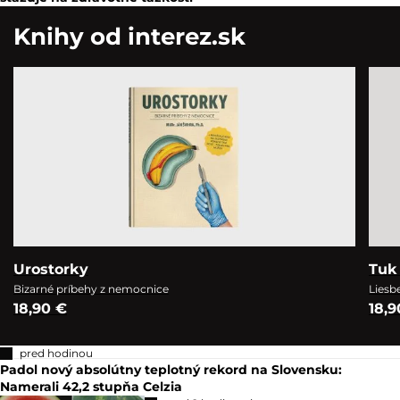
Knihy od interez.sk
Urostorky
Tuk 
Bizarné príbehy z nemocnice
Liesb
18,90 €
18,9
pred hodinou
Padol nový absolútny teplotný rekord na Slovensku:
Namerali 42,2 stupňa Celzia