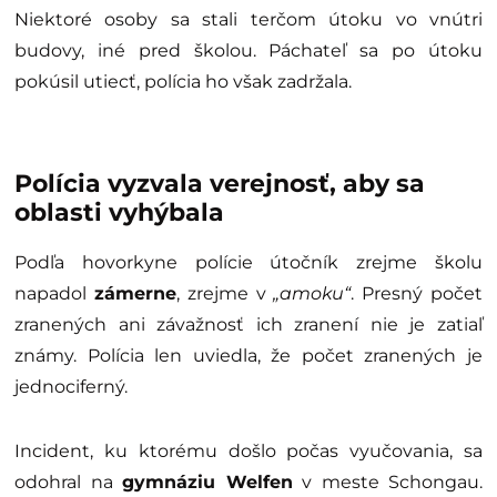
Niektoré osoby sa stali terčom útoku vo vnútri
budovy, iné pred školou. Páchateľ sa po útoku
pokúsil utiecť, polícia ho však zadržala.
Polícia vyzvala verejnosť, aby sa
oblasti vyhýbala
Podľa hovorkyne polície útočník zrejme školu
napadol
zámerne
, zrejme v
„amoku“
. Presný počet
zranených ani závažnosť ich zranení nie je zatiaľ
známy. Polícia len uviedla, že počet zranených je
jednociferný.
Incident, ku ktorému došlo počas vyučovania, sa
odohral na
gymnáziu Welfen
v meste Schongau.