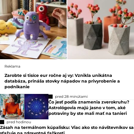
Reklama
Zarobte si tisíce eur ročne aj vy: Vznikla unikátna
databáza, prináša stovky nápadov na privyrobenie a
podnikanie
pred 28 minútami
Čo jesť podľa znamenia zverokruhu?
Astrológovia majú jasno v tom, aké
potraviny by ste mali mať na tanieri
pred hodinou
Zásah na termálnom kúpalisku: Viac ako sto návštevníkov sa
sťažuje na zdravotné ťažkosti