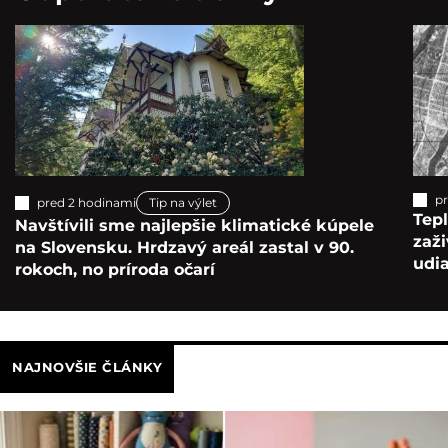
pr
pred 2 hodinami
Tip na výlet
Tepl
Navštívili sme najlepšie klimatické kúpele
zaž
na Slovensku. Hrdzavý areál zastal v 90.
udia
rokoch, no príroda očarí
NAJNOVŠIE ČLÁNKY