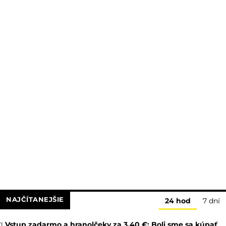
NAJČÍTANEJŠIE
24 hod
7 dní
Vstup zadarmo a hranolčeky za 3,40 €: Boli sme sa kúpať
1