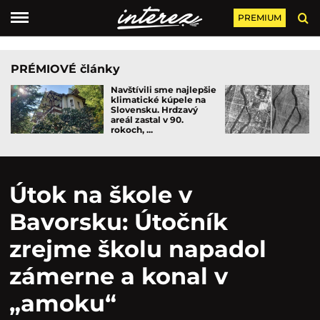
PREMIUM
PRÉMIOVÉ články
Navštívili sme najlepšie
klimatické kúpele na
Slovensku. Hrdzavý
areál zastal v 90.
rokoch, ...
Útok na škole v
Bavorsku: Útočník
zrejme školu napadol
zámerne a konal v
„amoku“