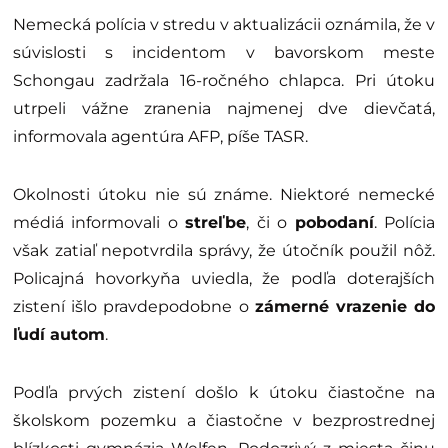
Nemecká polícia v stredu v aktualizácii oznámila, že v
súvislosti s incidentom v bavorskom meste
Schongau zadržala 16-ročného chlapca. Pri útoku
utrpeli vážne zranenia najmenej dve dievčatá,
informovala agentúra AFP, píše TASR.
Okolnosti útoku nie sú známe. Niektoré nemecké
médiá informovali o
streľbe
, či o
pobodaní
. Polícia
však zatiaľ nepotvrdila správy, že útočník použil nôž.
Policajná hovorkyňa uviedla, že podľa doterajších
zistení išlo pravdepodobne o
zámerné vrazenie do
ľudí autom
.
Podľa prvých zistení došlo k útoku čiastočne na
školskom pozemku a čiastočne v bezprostrednej