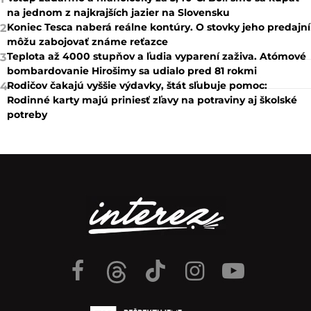
na jednom z najkrajších jazier na Slovensku
Koniec Tesca naberá reálne kontúry. O stovky jeho predajní
2
môžu zabojovať známe reťazce
Teplota až 4000 stupňov a ľudia vyparení zaživa. Atómové
3
bombardovanie Hirošimy sa udialo pred 81 rokmi
Rodičov čakajú vyššie výdavky, štát sľubuje pomoc:
4
Rodinné karty majú priniesť zľavy na potraviny aj školské
potreby