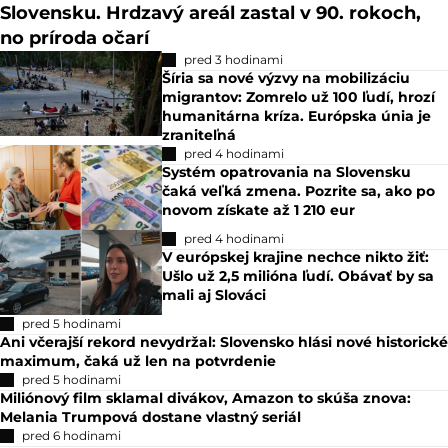
Slovensku. Hrdzavý areál zastal v 90. rokoch,
no príroda očarí
pred 3 hodinami
Šíria sa nové výzvy na mobilizáciu
migrantov: Zomrelo už 100 ľudí, hrozí
humanitárna kríza. Európska únia je
zraniteľná
pred 4 hodinami
Systém opatrovania na Slovensku
čaká veľká zmena. Pozrite sa, ako po
novom získate až 1 210 eur
pred 4 hodinami
V európskej krajine nechce nikto žiť:
Ušlo už 2,5 milióna ľudí. Obávať by sa
mali aj Slováci
pred 5 hodinami
Ani včerajší rekord nevydržal: Slovensko hlási nové historické
maximum, čaká už len na potvrdenie
pred 5 hodinami
Miliónový film sklamal divákov, Amazon to skúša znova:
Melania Trumpová dostane vlastný seriál
pred 6 hodinami